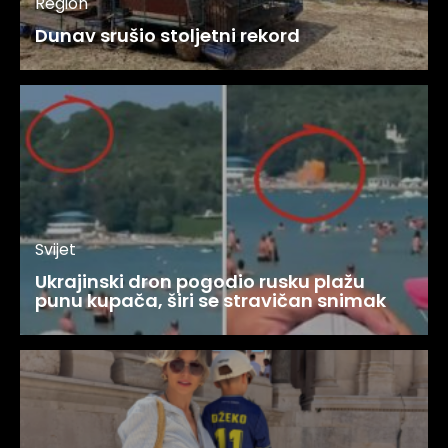
Region
Dunav srušio stoljetni rekord
Svijet
Ukrajinski dron pogodio rusku plažu
punu kupača, širi se stravičan snimak