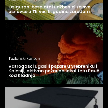
Osigurani besplatni udžbenici za sve
osnovce u TK već 5. godinu zaredom
Tuzlanski kanton
Vatrogasci ugasili požare u Srebreniku i
Kalesiji, aktivan požar na lokalitetu Pauč
kod Kladnja