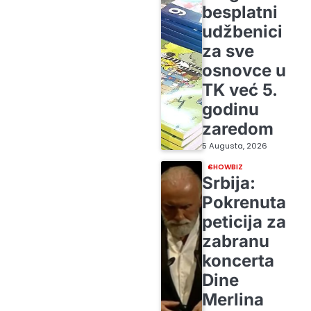
besplatni
udžbenici
za sve
osnovce u
TK već 5.
godinu
zaredom
5 Augusta, 2026
SHOWBIZ
Srbija:
Pokrenuta
peticija za
zabranu
koncerta
Dine
Merlina