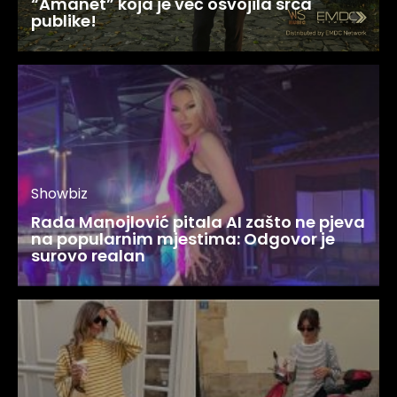
“Amanet” koja je već osvojila srca
publike!
Showbiz
Rada Manojlović pitala AI zašto ne pjeva
na popularnim mjestima: Odgovor je
surovo realan