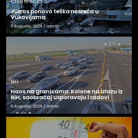
Crna hronika
Jutros ponovo teška nesreća u
Vukovijama
5 Augusta, 2026
/
admin
BiH
Haos na granicama: Kolone na izlazu iz
BiH, saobraćaj usporavaju i radovi
5 Augusta, 2026
/
admin