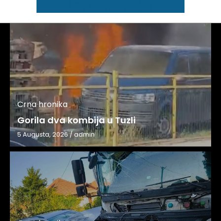
Crna hronika
Gorila dva kombija u Tuzli
5 Augusta, 2026
/
admin