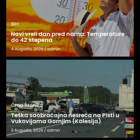
BiH
Novi vreli dan pred nama: Temperature
do 42 stepena
4 Augusta, 2026
/
admin
Crna hronika
Teška saobraćajna nesreća na Pisti u
Vukovijama Gornjim (Kalesija)
3 Augusta, 2026
/
admin