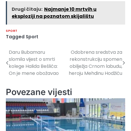
Drugi čitaju:
Najmanje 10 mrtvih u
eksploziji na poznatom skijalištu
SPORT
Tagged
Sport
Daru Bubamaru
Odobrena sredstva za
Navigacija
slomila vijest o smrti
rekonstrukciju spomen
članaka
kolege Halida Bešlića:
obilježja Crnom labudu,
On je mene obožavao
heroju Mehdinu Hodžiću
Povezane vijesti