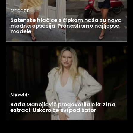
Magazin
Satenske hlačice s čipkom naša su nova
modna opsesija: Pronašli smo najljepše
modele
Showbiz
Rada Manojlović progovorila o krizi na
estradi: Uskoro će svi pod šator