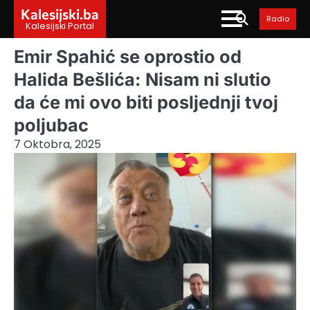
Skip
Kalesijski.ba
Radio
to
Kalesijski Portal
content
Emir Spahić se oprostio od
Halida Bešlića: Nisam ni slutio
da će mi ovo biti posljednji tvoj
poljubac
7 Oktobra, 2025