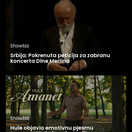
Showbiz
Srbija: Pokrenuta peticija za zabranu
koncerta Dine Merlina
Showbiz
Hule objavio emotivnu pjesmu