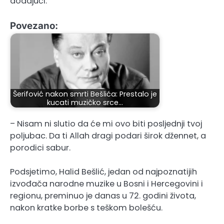
dodajući:
Povezano:
Šerifović nakon smrti Bešlića: Prestalo je
kucati muzičko srce…
– Nisam ni slutio da će mi ovo biti posljednji tvoj
poljubac. Da ti Allah dragi podari širok džennet, a
porodici sabur.
Podsjetimo, Halid Bešlić, jedan od najpoznatijih
izvođača narodne muzike u Bosni i Hercegovini i
regionu, preminuo je danas u 72. godini života,
nakon kratke borbe s teškom bolešću.