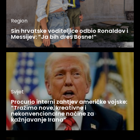
Region
Sin hrvatske voditeljice odbio Ronaldov i
Messijev: “Ja bih dres Bosne!”
Svijet
Procurio interni zahtjev američke vojske:
“Tražimo nove, kreativne i
nekonvencionalne načine za
kažnjavanje Irana”