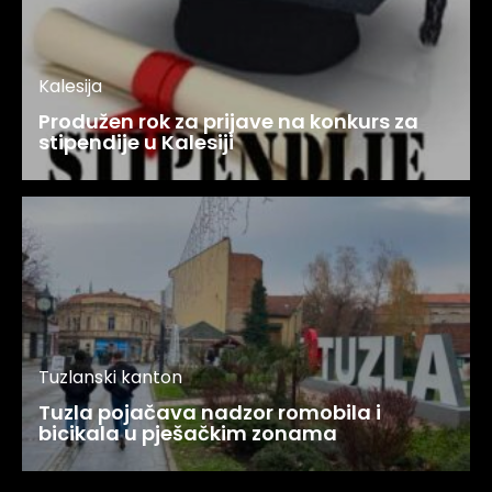
Kalesija
Produžen rok za prijave na konkurs za
stipendije u Kalesiji
Tuzlanski kanton
Tuzla pojačava nadzor romobila i
bicikala u pješačkim zonama