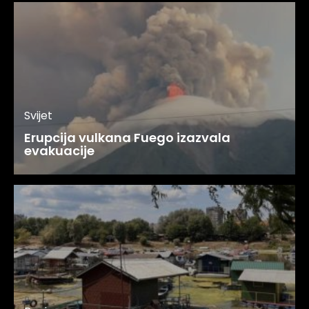
Svijet
Erupcija vulkana Fuego izazvala
evakuacije