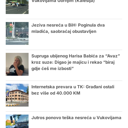
Vukovijama Gornjim (Kalesija)
Jeziva nesreća u BiH: Poginula dva
mladića, saobraćaj obustavljen
Supruga ubijenog Harisa Babića za “Avaz”
kroz suze: Digao je majicu i rekao “biraj
gdje ćeš me izbosti”
Internetska prevara u TK: Građani ostali
bez više od 40.000 KM
Jutros ponovo teška nesreća u Vukovijama