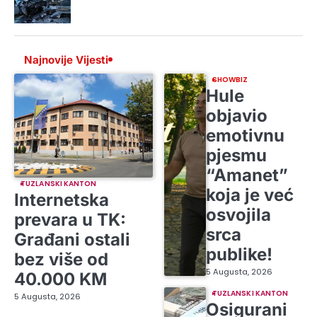
Najnovije Vijesti
SHOWBIZ
Hule
objavio
emotivnu
pjesmu
“Amanet”
TUZLANSKI KANTON
koja je već
Internetska
osvojila
prevara u TK:
srca
Građani ostali
publike!
bez više od
5 Augusta, 2026
40.000 KM
TUZLANSKI KANTON
5 Augusta, 2026
Osigurani