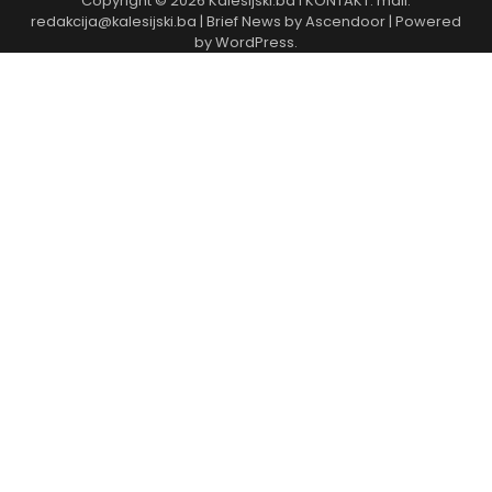
Copyright © 2026
Kalesijski.ba
I KONTAKT: mail:
redakcija@kalesijski.ba | Brief News by
Ascendoor
| Powered
by
WordPress
.