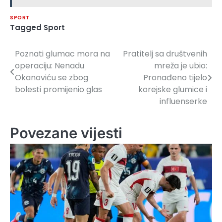
SPORT
Tagged
Sport
Poznati glumac mora na
Pratitelj sa društvenih
Navigacija
operaciju: Nenadu
mreža je ubio:
članaka
Okanoviću se zbog
Pronađeno tijelo
bolesti promijenio glas
korejske glumice i
influenserke
Povezane vijesti