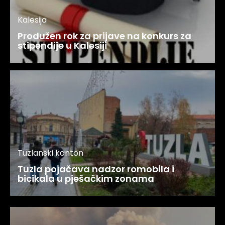
Kalesija
Produžen rok za prijave na konkurs za
stipendije u Kalesiji
Tuzlanski kanton
Tuzla pojačava nadzor romobila i
bicikala u pješačkim zonama