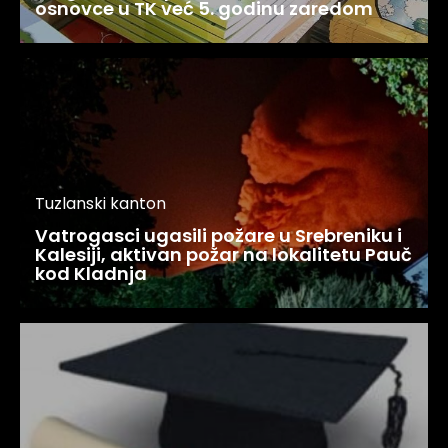
osnovce u TK već 5. godinu zaredom
Tuzlanski kanton
Vatrogasci ugasili požare u Srebreniku i
Kalesiji, aktivan požar na lokalitetu Pauč
kod Kladnja