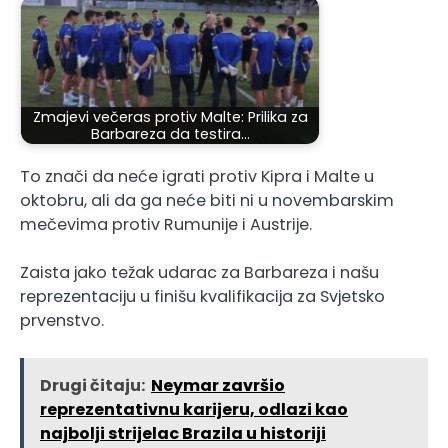
Zmajevi večeras protiv Malte: Prilika za
Barbareza da testira…
To znači da neće igrati protiv Kipra i Malte u
oktobru, ali da ga neće biti ni u novembarskim
mečevima protiv Rumunije i Austrije.
Zaista jako težak udarac za Barbareza i našu
reprezentaciju u finišu kvalifikacija za Svjetsko
prvenstvo.
Drugi čitaju:
Neymar završio
reprezentativnu karijeru, odlazi kao
najbolji strijelac Brazila u historiji