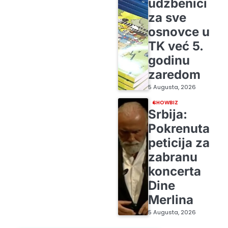
udžbenici
za sve
osnovce u
TK već 5.
godinu
zaredom
5 Augusta, 2026
SHOWBIZ
Srbija:
Pokrenuta
peticija za
zabranu
koncerta
Dine
Merlina
5 Augusta, 2026