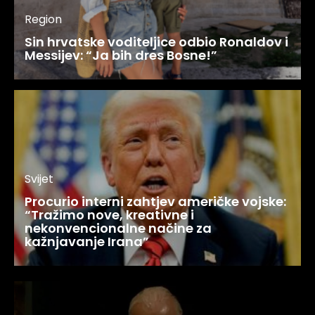
Region
Sin hrvatske voditeljice odbio Ronaldov i
Messijev: “Ja bih dres Bosne!”
Svijet
Procurio interni zahtjev američke vojske:
“Tražimo nove, kreativne i
nekonvencionalne načine za
kažnjavanje Irana”