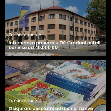
Tuzlanski kanton
Internetska prevara u TK: Građani ostali
bez više od 40.000 KM
Tuzlanski kanton
Osigurani besplatni udžbenici za sve