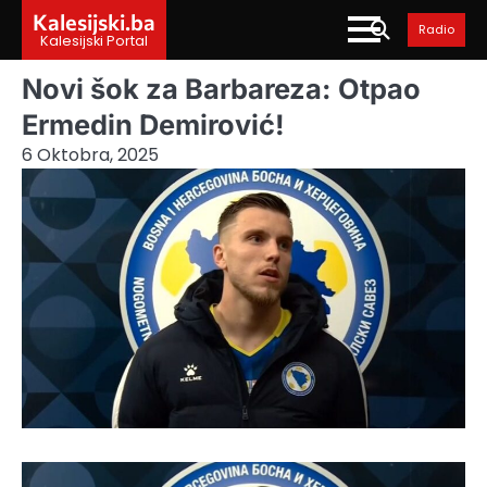
Skip
Kalesijski.ba
Radio
to
Kalesijski Portal
content
Novi šok za Barbareza: Otpao
Ermedin Demirović!
6 Oktobra, 2025