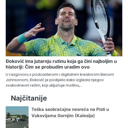
Đoković ima jutarnju rutinu koja ga čini najboljim u
historiji: Čim se probudim uradim ovo
U razgovoru s podcasterom i digitalnim kreatorom Benom
Johnsonom, Đoković je podijelio kako izgleda njegov
svakodnevni režim, koji uključuje molitvu,…
Najčitanije
Teška saobraćajna nesreća na Pisti u
Vukovijama Gornjim (Kalesija)