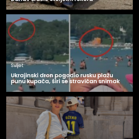
Svijet
Ukrajinski dron pogodio rusku plažu
punu kupača, širi se stravičan snimak