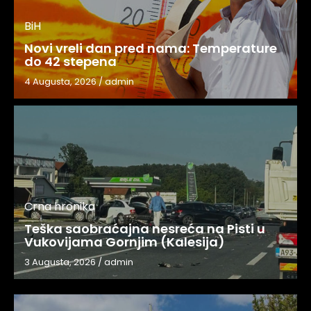
BiH
Novi vreli dan pred nama: Temperature
do 42 stepena
4 Augusta, 2026
/
admin
Crna hronika
Teška saobraćajna nesreća na Pisti u
Vukovijama Gornjim (Kalesija)
3 Augusta, 2026
/
admin