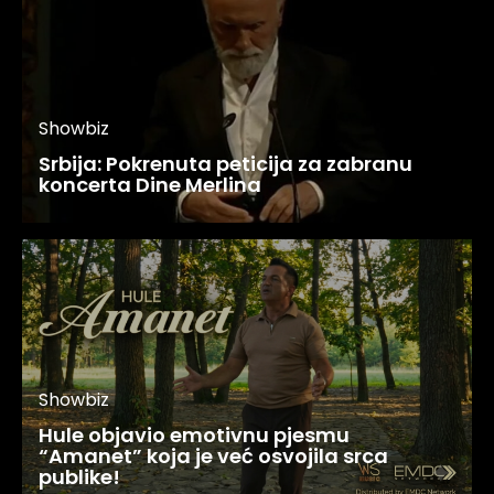
Showbiz
Srbija: Pokrenuta peticija za zabranu
koncerta Dine Merlina
Showbiz
Hule objavio emotivnu pjesmu
“Amanet” koja je već osvojila srca
publike!