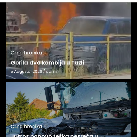
Crna hronika
Gorila dva kombija u Tuzli
5 Augusta, 2026
/
admin
Crna hronika
Jutros ponovo teška nesreća u