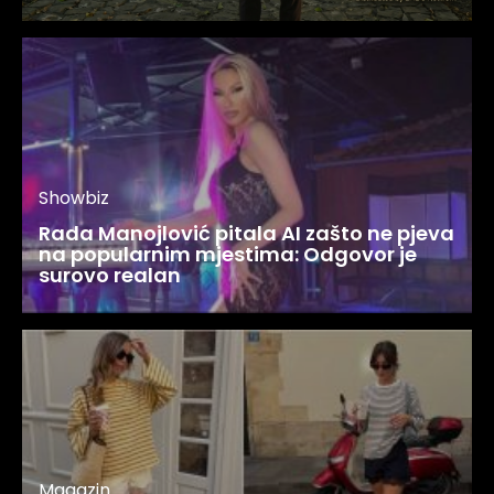
Showbiz
Rada Manojlović pitala AI zašto ne pjeva
na popularnim mjestima: Odgovor je
surovo realan
Magazin