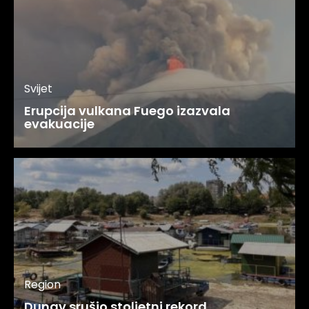
Svijet
Erupcija vulkana Fuego izazvala
evakuacije
Region
Dunav srušio stoljetni rekord