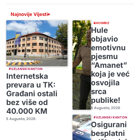
Najnovije Vijesti
SHOWBIZ
Hule
objavio
emotivnu
pjesmu
“Amanet”
TUZLANSKI KANTON
koja je već
Internetska
osvojila
prevara u TK:
srca
Građani ostali
publike!
bez više od
5 Augusta, 2026
40.000 KM
TUZLANSKI KANTON
5 Augusta, 2026
Osigurani
besplatni