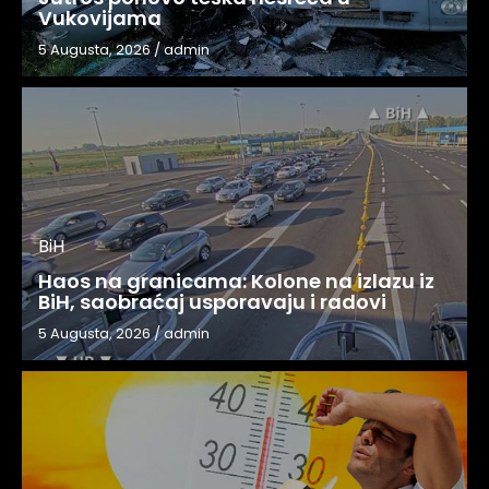
Vukovijama
5 Augusta, 2026
/
admin
BiH
Haos na granicama: Kolone na izlazu iz
BiH, saobraćaj usporavaju i radovi
5 Augusta, 2026
/
admin