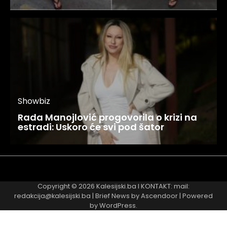
Showbiz
Rada Manojlović progovorila o krizi na
estradi: Uskoro će svi pod šator
Najnovije
Najčitanije
Copyright © 2026
Kalesijski.ba
I KONTAKT: mail:
redakcija@kalesijski.ba | Brief News by
Ascendoor
| Powered
by
WordPress
.