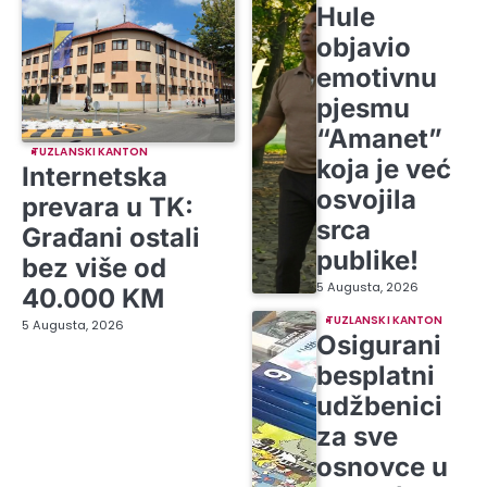
Hule
objavio
emotivnu
pjesmu
“Amanet”
TUZLANSKI KANTON
koja je već
Internetska
osvojila
prevara u TK:
srca
Građani ostali
publike!
bez više od
5 Augusta, 2026
40.000 KM
TUZLANSKI KANTON
5 Augusta, 2026
Osigurani
besplatni
udžbenici
za sve
osnovce u