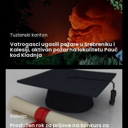
Tuzlanski kanton
Vatrogasci ugasili požare u Srebreniku i
Kalesiji, aktivan požar na lokalitetu Pauč
kod Kladnja
Kalesija
Produžen rok za prijave na konkurs za