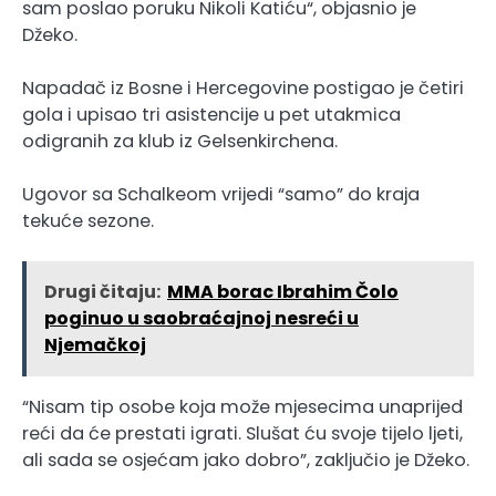
sam poslao poruku Nikoli Katiću“, objasnio je
Džeko.
Napadač iz Bosne i Hercegovine postigao je četiri
gola i upisao tri asistencije u pet utakmica
odigranih za klub iz Gelsenkirchena.
Ugovor sa Schalkeom vrijedi “samo” do kraja
tekuće sezone.
Drugi čitaju:
MMA borac Ibrahim Čolo
poginuo u saobraćajnoj nesreći u
Njemačkoj
“Nisam tip osobe koja može mjesecima unaprijed
reći da će prestati igrati. Slušat ću svoje tijelo ljeti,
ali sada se osjećam jako dobro”, zaključio je Džeko.