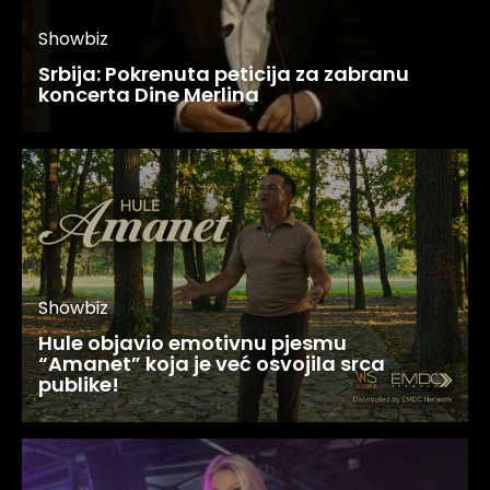
Showbiz
Srbija: Pokrenuta peticija za zabranu
koncerta Dine Merlina
Showbiz
Hule objavio emotivnu pjesmu
“Amanet” koja je već osvojila srca
publike!