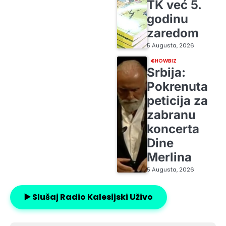
TK već 5.
godinu
zaredom
5 Augusta, 2026
SHOWBIZ
Srbija:
Pokrenuta
peticija za
zabranu
koncerta
Dine
Merlina
5 Augusta, 2026
▶️ Slušaj Radio Kalesijski Uživo