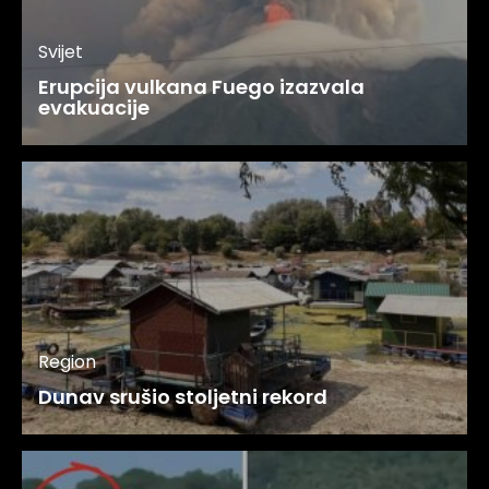
Svijet
Erupcija vulkana Fuego izazvala
evakuacije
Region
Dunav srušio stoljetni rekord