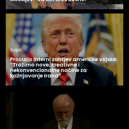
Svijet
Procurio interni zahtjev američke vojske:
“Tražimo nove, kreativne i
nekonvencionalne načine za
kažnjavanje Irana”