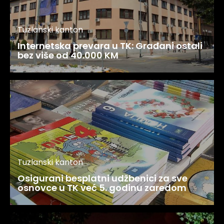
Tuzlanski kanton
Internetska prevara u TK: Građani ostali
bez više od 40.000 KM
Tuzlanski kanton
Osigurani besplatni udžbenici za sve
osnovce u TK već 5. godinu zaredom