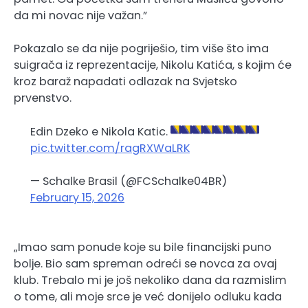
da mi novac nije važan.”
Pokazalo se da nije pogriješio, tim više što ima
suigrača iz reprezentacije, Nikolu Katića, s kojim će
kroz baraž napadati odlazak na Svjetsko
prvenstvo.
Edin Dzeko e Nikola Katic.
pic.twitter.com/ragRXWaLRK
— Schalke Brasil (@FCSchalke04BR)
February 15, 2026
„Imao sam ponude koje su bile financijski puno
bolje. Bio sam spreman odreći se novca za ovaj
klub. Trebalo mi je još nekoliko dana da razmislim
o tome, ali moje srce je već donijelo odluku kada