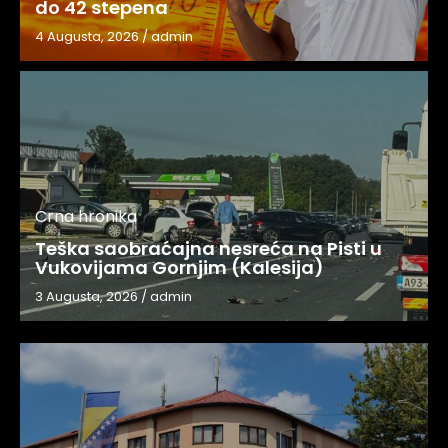
do 42 stepena
4 Augusta, 2026
/
admin
Crna hronika
Teška saobraćajna nesreća na Pisti u
Vukovijama Gornjim (Kalesija)
3 Augusta, 2026
/
admin