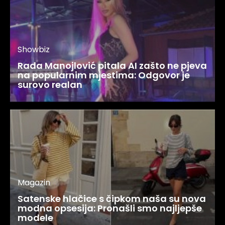
Showbiz
Rada Manojlović pitala AI zašto ne pjeva
na popularnim mjestima: Odgovor je
surovo realan
Magazin
Satenske hlačice s čipkom naša su nova
modna opsesija: Pronašli smo najljepše
modele