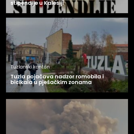
stipendije u Kalesiji
Tuzlanski kanton
Tuzla pojačava nadzor romobila i
bicikala u pješačkim zonama