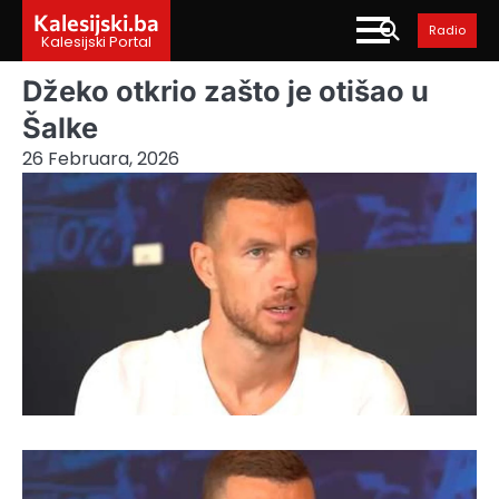
Skip
Kalesijski.ba
Radio
to
Kalesijski Portal
content
Džeko otkrio zašto je otišao u
Šalke
26 Februara, 2026