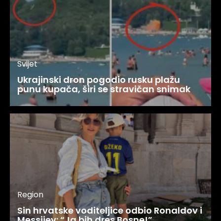
Svijet
Ukrajinski dron pogodio rusku plažu
punu kupača, širi se stravičan snimak
Region
Sin hrvatske voditeljice odbio Ronaldov i
Messijev: “Ja bih dres Bosne!”