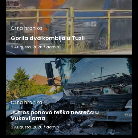
Crna hronika
Gorila dva kombija u Tuzli
5 Augusta, 2026
/
admin
Crna hronika
Jutros ponovo teška nesreća u
Vukovijama
5 Augusta, 2026
/
admin