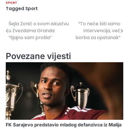
SPORT
Tagged
Sport
Šejla Zonić o svom iskustvu
“To neće biti samo
Navigacija
u Zvezdama Granda:
intervencija, već
članaka
“Sjajno sam prošla”
borba za opstanak”
Povezane vijesti
FK Sarajevo predstavio mladog defanzivca iz Malija