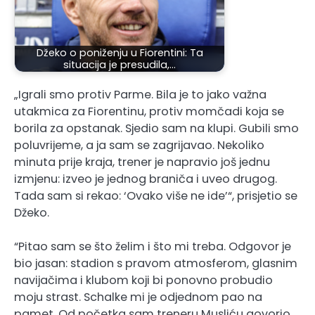
Džeko o poniženju u Fiorentini: Ta
situacija je presudila,…
„Igrali smo protiv Parme. Bila je to jako važna
utakmica za Fiorentinu, protiv momčadi koja se
borila za opstanak. Sjedio sam na klupi. Gubili smo
poluvrijeme, a ja sam se zagrijavao. Nekoliko
minuta prije kraja, trener je napravio još jednu
izmjenu: izveo je jednog braniča i uveo drugog.
Tada sam si rekao: ‘Ovako više ne ide’“, prisjetio se
Džeko.
“Pitao sam se što želim i što mi treba. Odgovor je
bio jasan: stadion s pravom atmosferom, glasnim
navijačima i klubom koji bi ponovno probudio
moju strast. Schalke mi je odjednom pao na
pamet. Od početka sam treneru Musliću govorio