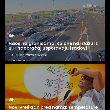
BiH
Haos na granicama: Kolone na izlazu iz
BiH, saobraćaj usporavaju i radovi
5 Augusta, 2026
/
admin
BiH
Novi vreli dan pred nama: Temperature