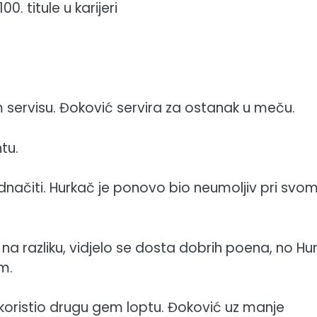
. titule u karijeri
 servisu. Đoković servira za ostanak u meču.
tu.
zjednačiti. Hurkač je ponovo bio neumoljiv pri svo
a razliku, vidjelo se dosta dobrih poena, no Hu
m.
iskoristio drugu gem loptu. Đoković uz manje