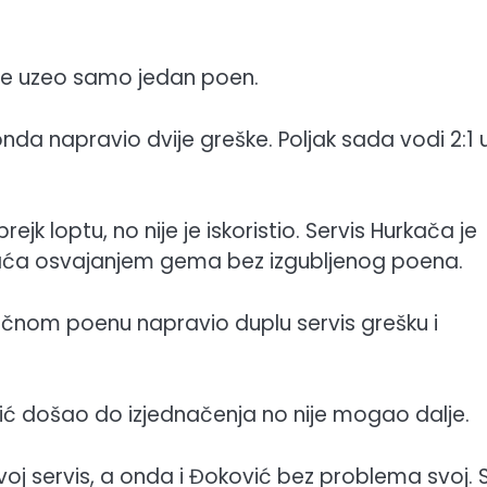
č je uzeo samo jedan poen.
nda napravio dvije greške. Poljak sada vodi 2:1 
jk loptu, no nije je iskoristio. Servis Hurkača je
vraća osvajanjem gema bez izgubljenog poena.
ljučnom poenu napravio duplu servis grešku i
vić došao do izjednačenja no nije mogao dalje.
oj servis, a onda i Đoković bez problema svoj. 