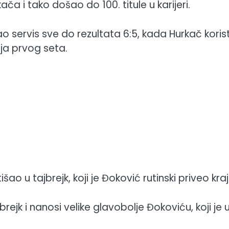
ača i tako došao do 100. titule u karijeri.
o servis sve do rezultata 6:5, kada Hurkač korist
nja prvog seta.
ao u tajbrejk, koji je Đoković rutinski priveo kraj
jk i nanosi velike glavobolje Đokoviću, koji je 