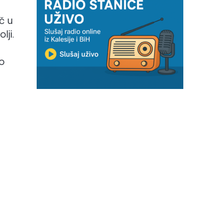
č u
lji.
io