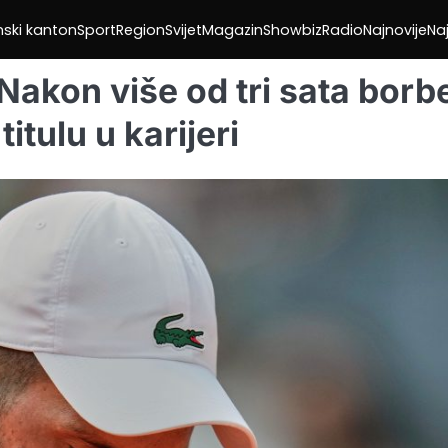
nski kanton
Sport
Region
Svijet
Magazin
Showbiz
Radio
Najnovije
Naj
 Nakon više od tri sata borb
itulu u karijeri