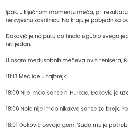
Ipak, u ključnom momentu meča, pri rezultatu 
neizvjesnu završnicu. Na kraju je pobjednika od
Đoković je na putu do finala izgubio svega jedan
niti jedan.
U osam međusobnih mečeva ovih tenisera, Đo
18:13 Meč ide u tajbrejk.
18:09 Nije imao šanse ni Hurkač, Đoković je 
18:06 Nole nije imao nikakve šanse za brejk. P
18:01 Đoković osvaja gem. Sada mu je potreban b