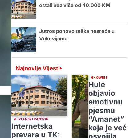
ostali bez više od 40.000 KM
Jutros ponovo teška nesreća u
Vukovijama
Najnovije Vijesti
SHOWBIZ
Hule
objavio
emotivnu
pjesmu
“Amanet”
TUZLANSKI KANTON
Internetska
koja je već
prevara u TK:
osvojila