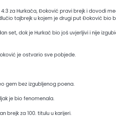
4:3 za Hurkača, Đoković pravi brejk i dovodi me
lučio tajbrejk u kojem je drugi put Đoković bio bo
 set, dok je Hurkač bio još uvjerljivi i nije izgub
ković je ostvario sve pobjede.
uzeo gem bez izgubljenog poena.
oljak je bio fenomenala.
rejk za 100. titulu u karijeri.