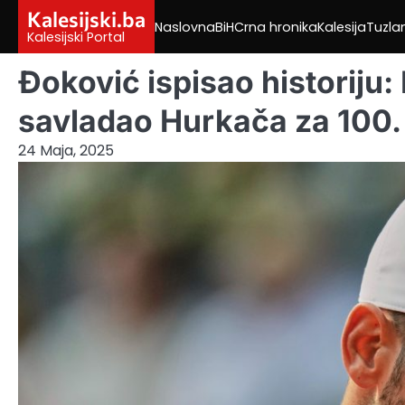
Skip
Kalesijski.ba
Naslovna
BiH
Crna hronika
Kalesija
Tuzla
to
Kalesijski Portal
content
Đoković ispisao historiju:
savladao Hurkača za 100. t
24 Maja, 2025