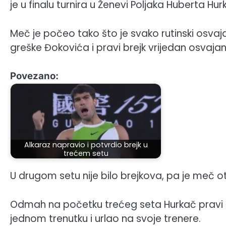
je u finalu turnira u Ženevi Poljaka Huberta Hurk
Meč je počeo tako što je svako rutinski osvaja
greške Đokovića i pravi brejk vrijedan osvaja
Povezano:
Alkaraz napravio i potvrdio brejk u
trećem setu
U drugom setu nije bilo brejkova, pa je meč otiš
Odmah na početku trećeg seta Hurkač pravi bre
jednom trenutku i urlao na svoje trenere.