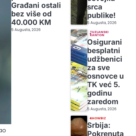
Građani ostali
srca
bez više od
publike!
40.000 KM
5 Augusta, 2026
5 Augusta, 2026
TUZLANSKI
KANTON
Osigurani
besplatni
udžbenici
za sve
osnovce u
TK već 5.
godinu
zaredom
5 Augusta, 2026
SHOWBIZ
Srbija:
dao
Pokrenuta