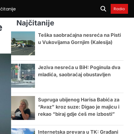
čitanije
Radio
Najčitanije
e
Teška saobraćajna nesreća na Pisti
u Vukovijama Gornjim (Kalesija)
Jeziva nesreća u BiH: Poginula dva
mladića, saobraćaj obustavljen
Supruga ubijenog Harisa Babića za
“Avaz” kroz suze: Digao je majicu i
rekao “biraj gdje ćeš me izbosti”
Internetska prevara u TK: Građani