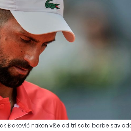
vak Đoković nakon više od tri sata borbe savla