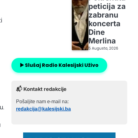
peticija za
zabranu
i
koncerta
Dine
Merlina
5 Augusta, 2026
▶️ Slušaj Radio Kalesijski Uživo
📬 Kontakt redakcije
Pošaljite nam e-mail na:
u.
redakcija@kalesijski.ba
u