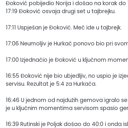
Đoković pobijedio Norija i došao na korak do 100
17:19 Đoković osvaja drugi set u tajbrejku.
17:11 Uspješan je Đoković. Meč ide u tajbrejk.
17:06 Neumoljiv je Hurkač ponovo bio pri svom
17:00 Izjednačio je Đoković u ključnom momen
16:55 Đoković nije bio ubjedljiv, no uspio je i
servisu. Rezultat je 5:4 za Hurkača.
16:46 U jednom od najdužih gemova igralo se n
je u ključnim momentima servisom spasio ge
16:39 Rutinski je Poljak došao do 40:0 i onda 