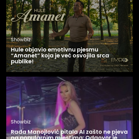
Showbiz
Hule objavio emotivnu pjesmu
“Amanet” koja je već osvojila srca
publike!
Showbiz
Rada Manojlović pitala AI zašto ne pjeva
na popularnim mjestima: Odgovor je