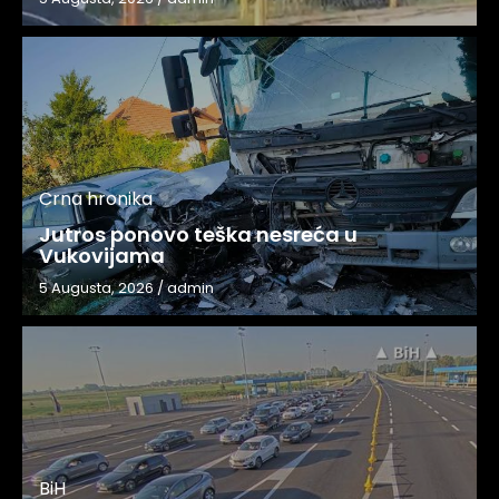
Crna hronika
Jutros ponovo teška nesreća u
Vukovijama
5 Augusta, 2026
/
admin
BiH