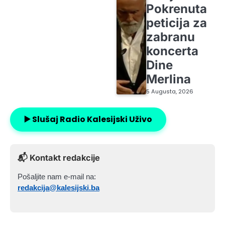
Pokrenuta
peticija za
zabranu
koncerta
Dine
Merlina
5 Augusta, 2026
▶️ Slušaj Radio Kalesijski Uživo
📬 Kontakt redakcije
Pošaljite nam e-mail na:
redakcija@kalesijski.ba