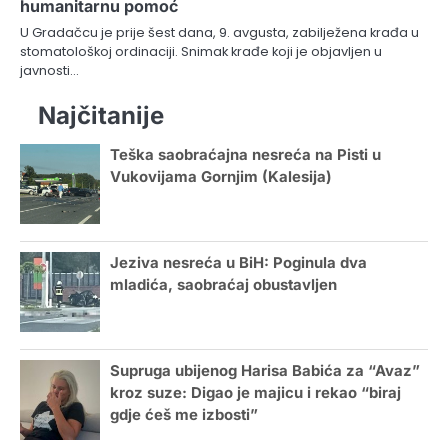
humanitarnu pomoć
U Gradačcu je prije šest dana, 9. avgusta, zabilježena krađa u
stomatološkoj ordinaciji. Snimak krađe koji je objavljen u
javnosti…
Najčitanije
Teška saobraćajna nesreća na Pisti u
Vukovijama Gornjim (Kalesija)
Jeziva nesreća u BiH: Poginula dva
mladića, saobraćaj obustavljen
Supruga ubijenog Harisa Babića za “Avaz”
kroz suze: Digao je majicu i rekao “biraj
gdje ćeš me izbosti”