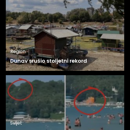
Region
Dunav srušio stoljetni rekord
Svijet