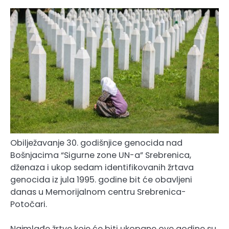
Obilježavanje 30. godišnjice genocida nad
Bošnjacima “Sigurne zone UN-a” Srebrenica,
dženaza i ukop sedam identifikovanih žrtava
genocida iz jula 1995. godine bit će obavljeni
danas u Memorijalnom centru Srebrenica-
Potočari.
Najmlađe žrtve koje će biti ukopane ove godine su