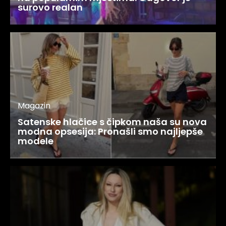
surovo realan
Magazin
Satenske hlačice s čipkom naša su nova
modna opsesija: Pronašli smo najljepše
modele