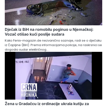
Dječak iz BiH na romobilu poginuo u Njemačkoj:
Vozač otišao kući poslije sudara
Kako Fenix-magazin.de nezvanično saznaje, radi se o dječaku
iz Čapljine (BiH). Prema informacijama policije, na raskrsnici se
dogodio sudar električnog…
Žena u Gradačcu iz ordinacije ukrala kutiju za