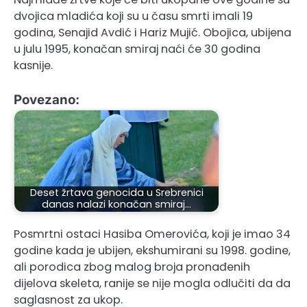
dvojica mladića koji su u času smrti imali 19
godina, Senajid Avdić i Hariz Mujić. Obojica, ubijena
u julu 1995, konačan smiraj naći će 30 godina
kasnije.
Povezano:
Deset žrtava genocida u Srebrenici
danas nalazi konačan smiraj…
Posmrtni ostaci Hasiba Omerovića, koji je imao 34
godine kada je ubijen, ekshumirani su 1998. godine,
ali porodica zbog malog broja pronađenih
dijelova skeleta, ranije se nije mogla odlučiti da da
saglasnost za ukop.