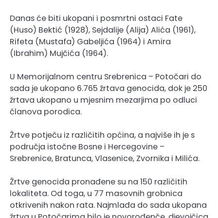
Danas će biti ukopani i posmrtni ostaci Fate
(Huso) Bektić (1928), Sejdalije (Alija) Alića (1961),
Rifeta (Mustafa) Gabeljića (1964) i Amira
(Ibrahim) Mujčića (1964).
U Memorijalnom centru Srebrenica – Potočari do
sada je ukopano 6.765 žrtava genocida, dok je 250
žrtava ukopano u mjesnim mezarjima po odluci
članova porodica.
Žrtve potječu iz različitih općina, a najviše ih je s
područja istočne Bosne i Hercegovine –
Srebrenice, Bratunca, Vlasenice, Zvornika i Milića.
Žrtve genocida pronađene su na 150 različitih
lokaliteta. Od toga, u 77 masovnih grobnica
otkrivenih nakon rata. Najmlađa do sada ukopana
žrtva u Potočarima bilo je novorođenče, djevojčica