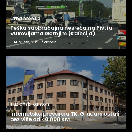
Crna hronika
Teška saobraćajna nesreća na Pisti u
Vukovijama Gornjim (Kalesija)
3 Augusta, 2026
/
admin
Tuzlanski kanton
Internetska prevara u TK: Građani ostali
bez više od 40.000 KM