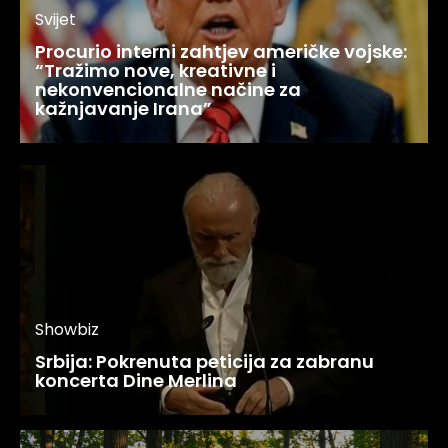
Svijet
Procurio interni zahtjev američke vojske:
“Tražimo nove, kreativne i
nekonvencionalne načine za
kažnjavanje Irana”
Showbiz
Srbija: Pokrenuta peticija za zabranu
koncerta Dine Merlina