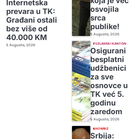
koja je već
Internetska
osvojila
prevara u TK:
srca
Građani ostali
publike!
bez više od
5 Augusta, 2026
40.000 KM
TUZLANSKI KANTON
5 Augusta, 2026
Osigurani
besplatni
udžbenici
za sve
osnovce u
TK već 5.
godinu
zaredom
5 Augusta, 2026
SHOWBIZ
Srbija: