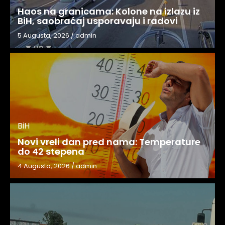
Haos na granicama: Kolone na izlazu iz
BiH, saobraćaj usporavaju i radovi
5 Augusta, 2026
/
admin
BiH
Novi vreli dan pred nama: Temperature
do 42 stepena
4 Augusta, 2026
/
admin