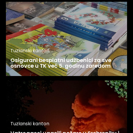
Tuzlanski kanton
Osigurani besplatni udžbenici za sve
osnovce u TK već 5. godinu zaredom
Tuzlanski kanton