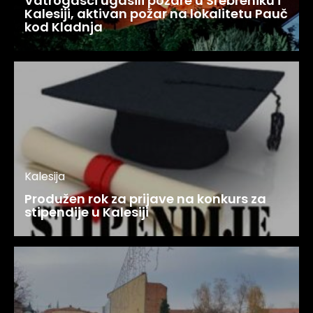
Vatrogasci ugasili požare u Srebreniku i
Kalesiji, aktivan požar na lokalitetu Pauč
kod Kladnja
Kalesija
Produžen rok za prijave na konkurs za
stipendije u Kalesiji