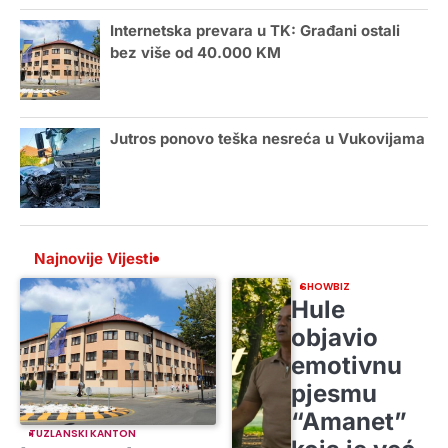
Internetska prevara u TK: Građani ostali
bez više od 40.000 KM
Jutros ponovo teška nesreća u Vukovijama
Najnovije Vijesti
SHOWBIZ
Hule
objavio
emotivnu
pjesmu
“Amanet”
TUZLANSKI KANTON