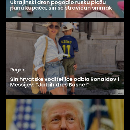
Ukrajinski dron pogodio rusku plažu
punu kupača, širi se stravičan snimak
Region
Sin hrvatske voditeljice odbio Ronaldov i
Messijev: “Ja bih dres Bosne!”