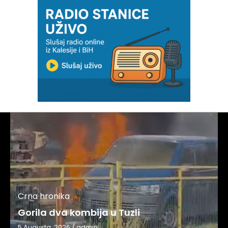
Crna hronika
Gorila dva kombija u Tuzli
5 Augusta, 2026
/
admin