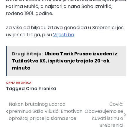
Fatima Muhić, a najstarija nana Šaha Izmirlić,
rođena 1901. godine.
Za više od hiljadu žrtava genocida u Srebrenici još
uvijek se traga, pišu
Vijesti.ba
.
Drugi čitaju:
Ubica Tarik Prusac izveden iz
Tužilaštva KS, ispitivanje trajalo 20-ak
minuta
CRNA HRONIKA
Tagged
Crna hronika
Nakon brutalnog udarca
Čović:
Navigacija
preminuo Saša Vilusić: Emotivan
Obavezujemo se
članaka
oproštaj prijatelja slama srce
čuvati istinu o
Srebrenici