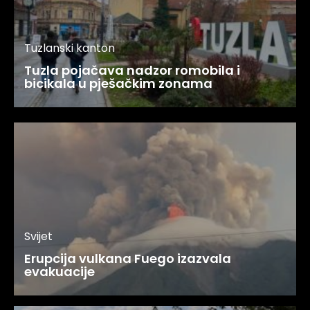
Tuzlanski kanton
Tuzla pojačava nadzor romobila i
bicikala u pješačkim zonama
Svijet
Erupcija vulkana Fuego izazvala
evakuacije