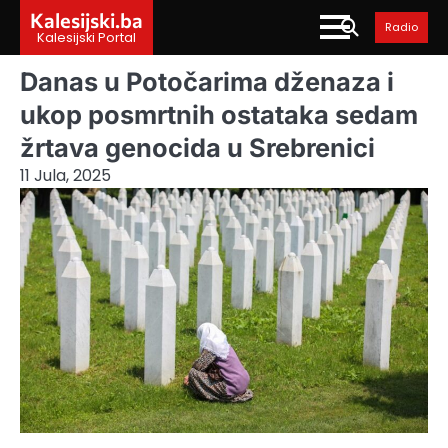
Skip
Kalesijski.ba
Radio
to
Kalesijski Portal
content
Danas u Potočarima dženaza i
ukop posmrtnih ostataka sedam
žrtava genocida u Srebrenici
11 Jula, 2025