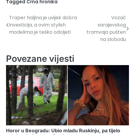
Tagged
Crna hronika
Traper haljina je uvijek dobra
Vozač
Navigacija
investicija, a ovim stylish
sarajevskog
članaka
modelima je teško odoljeti
tramvaja pušten
na slobodu
Povezane vijesti
Horor u Beogradu: Ubio mladu Ruskinju, pa tijelo