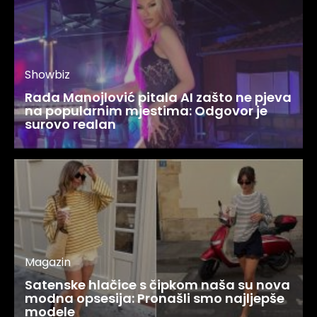
Showbiz
Rada Manojlović pitala AI zašto ne pjeva
na popularnim mjestima: Odgovor je
surovo realan
Magazin
Satenske hlačice s čipkom naša su nova
modna opsesija: Pronašli smo najljepše
modele