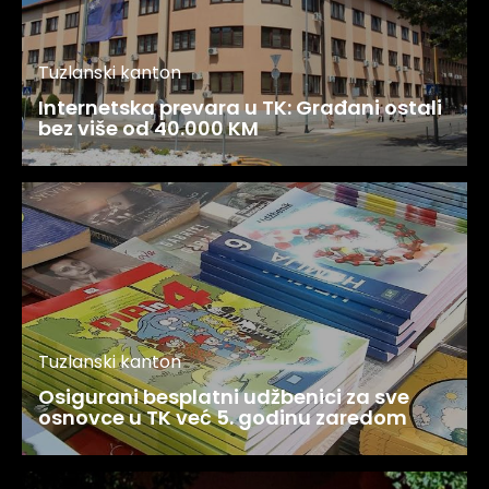
Tuzlanski kanton
Internetska prevara u TK: Građani ostali
bez više od 40.000 KM
Tuzlanski kanton
Osigurani besplatni udžbenici za sve
osnovce u TK već 5. godinu zaredom