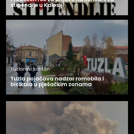
stipendije u Kalesiji
Tuzlanski kanton
Tuzla pojačava nadzor romobila i
bicikala u pješačkim zonama