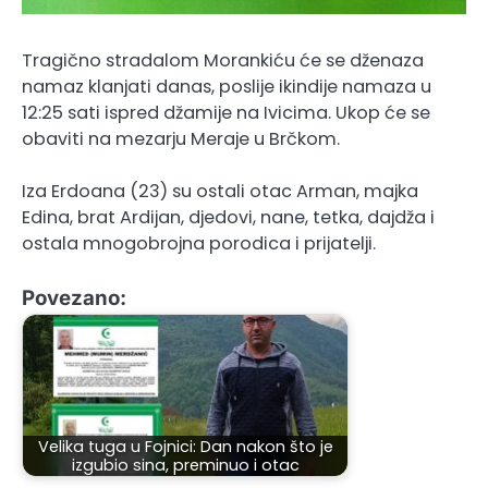
Tragično stradalom Morankiću će se dženaza
namaz klanjati danas, poslije ikindije namaza u
12:25 sati ispred džamije na Ivicima. Ukop će se
obaviti na mezarju Meraje u Brčkom.
Iza Erdoana (23) su ostali otac Arman, majka
Edina, brat Ardijan, djedovi, nane, tetka, dajdža i
ostala mnogobrojna porodica i prijatelji.
Povezano:
Velika tuga u Fojnici: Dan nakon što je
izgubio sina, preminuo i otac