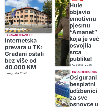
Hule
objavio
emotivnu
pjesmu
“Amanet”
TUZLANSKI KANTON
koja je već
Internetska
osvojila
prevara u TK:
srca
Građani ostali
publike!
bez više od
5 Augusta, 2026
40.000 KM
TUZLANSKI KANTON
5 Augusta, 2026
Osigurani
besplatni
udžbenici
za sve
osnovce u