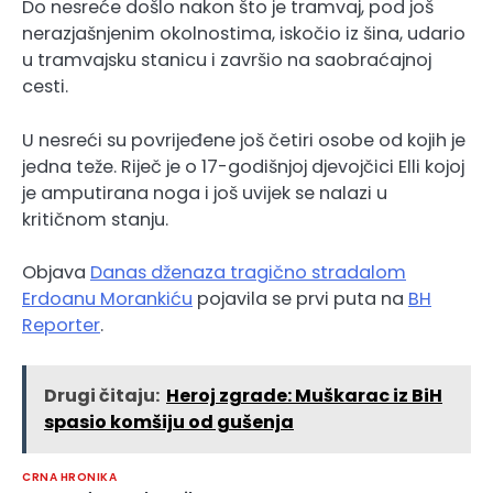
Do nesreće došlo nakon što je tramvaj, pod još
nerazjašnjenim okolnostima, iskočio iz šina, udario
u tramvajsku stanicu i završio na saobraćajnoj
cesti.
U nesreći su povrijeđene još četiri osobe od kojih je
jedna teže. Riječ je o 17-godišnjoj djevojčici Elli kojoj
je amputirana noga i još uvijek se nalazi u
kritičnom stanju.
Objava
Danas dženaza tragično stradalom
Erdoanu Morankiću
pojavila se prvi puta na
BH
Reporter
.
Drugi čitaju:
Heroj zgrade: Muškarac iz BiH
spasio komšiju od gušenja
CRNA HRONIKA