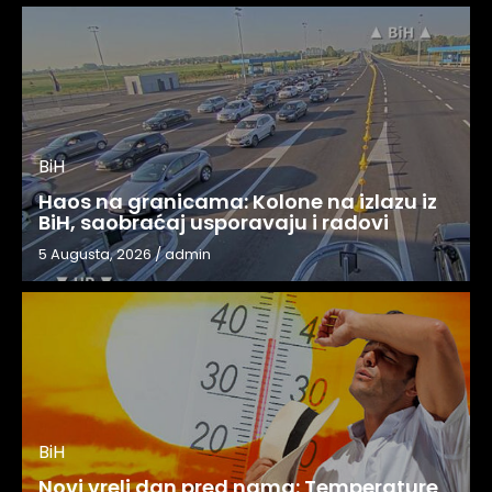
BiH
Haos na granicama: Kolone na izlazu iz
BiH, saobraćaj usporavaju i radovi
5 Augusta, 2026
/
admin
BiH
Novi vreli dan pred nama: Temperature