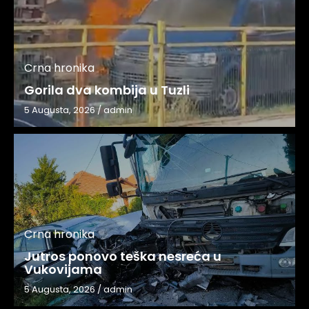
Crna hronika
Gorila dva kombija u Tuzli
5 Augusta, 2026
/
admin
Crna hronika
Jutros ponovo teška nesreća u
Vukovijama
5 Augusta, 2026
/
admin