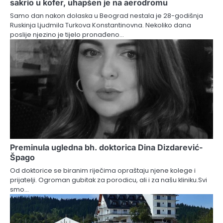
sakrio u kofer, uhapšen je na aerodromu
Samo dan nakon dolaska u Beograd nestala je 28-godišnja
Ruskinja Ljudmila Turkova Konstantinovna. Nekoliko dana
poslije njezino je tijelo pronađeno…
Preminula ugledna bh. doktorica Dina Dizdarević-
Špago
Od doktorice se biranim riječima opraštaju njene kolege i
prijatelji. Ogroman gubitak za porodicu, ali i za našu kliniku.Svi
smo…