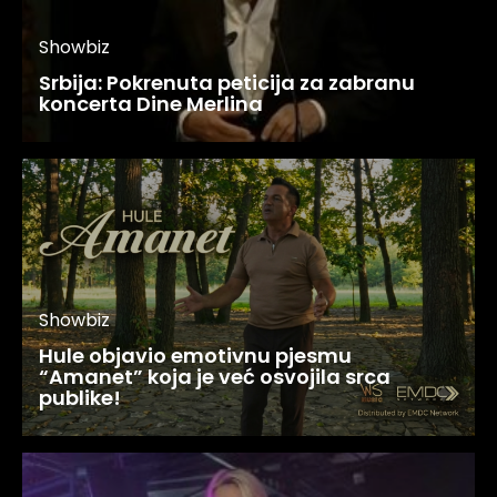
Showbiz
Srbija: Pokrenuta peticija za zabranu
koncerta Dine Merlina
Showbiz
Hule objavio emotivnu pjesmu
“Amanet” koja je već osvojila srca
publike!