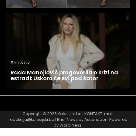
Showbiz
Rada Manojlović progovorila o krizi na
estradi: Uskoro će svi pod šator
Najnovije
Najčitanije
Copyright © 2026
Kalesijski.ba
I KONTAKT: mail:
redakcija@kalesijski.ba | Brief News by
Ascendoor
| Powered
by
WordPress
.