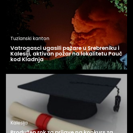
Tuzlanski kanton
Vatrogasci ugasili požare u Srebreniku i
Kalesiji, aktivan požar na lokalitetu Pauč
kod Kladnja
Kalesija
Produžen rok za prijave na konkurs za