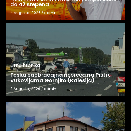
do 42 stepena
4 Augusta, 2026
/
admin
Crna hronika
Teška saobraćajna nesreća na Pisti u
Vukovijama Gornjim (Kalesija)
3 Augusta, 2026
/
admin