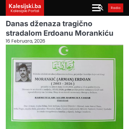
Skip
Kalesijski.ba
Radio
to
Kalesijski Portal
content
Danas dženaza tragično
stradalom Erdoanu Morankiću
16 Februara, 2026