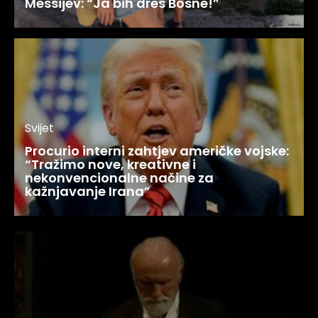
Messijev: “Ja bih dres Bosne!”
Svijet
Procurio interni zahtjev američke vojske:
“Tražimo nove, kreativne i
nekonvencionalne načine za
kažnjavanje Irana”