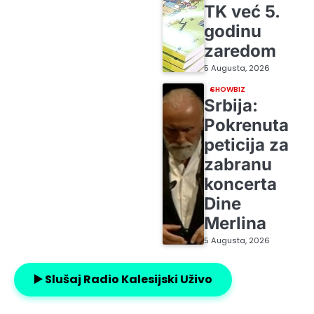
TK već 5.
godinu
zaredom
5 Augusta, 2026
SHOWBIZ
Srbija:
Pokrenuta
peticija za
zabranu
koncerta
Dine
Merlina
5 Augusta, 2026
▶️ Slušaj Radio Kalesijski Uživo