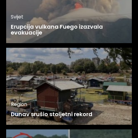
Svijet
Erupcija vulkana Fuego izazvala
evakuacije
Region
Dunav srušio stoljetni rekord