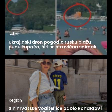
Svijet
Ukrajinski dron pogodio rusku plažu
punu kupača, širi se stravičan snimak
Region
Sin hrvatske voditeljice odbio Ronaldov i