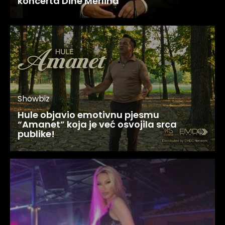
koncerta Dine Merlina
Showbiz
Hule objavio emotivnu pjesmu
“Amanet” koja je već osvojila srca
publike!