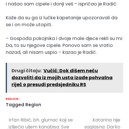
i našao sam cipele i donji veš – ispričao je Radić.
Kaže da su ga iz lučke kapetanije upozoravali da
se i on može utopiti.
– Gospođa pokojnika i dvoje male djece rekli su mi:
Da, to su njegove cipele. Ponovo sam se vratio
nazad, ali nisam uspio – kazao je Radić.
Drugi čitaju:
Vučić: Dok dišem neću
dozvoliti da iz mojih usta izađe pohvalna
riječ o presudi predsjedniku RS
REGION
Tagged
Region
Irfan Ribić, bh. glumac koji se
Katarina nije
Navigacija
izliječio uljem kanabisa: Sve
saglasna: Darko