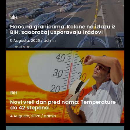
BiH
Haos na granicama: Kolone na izlazu iz
BiH, saobraćaj usporavaju i radovi
5 Augusta, 2026
/
admin
BiH
Novi vreli dan pred nama: Temperature
do 42 stepena
4 Augusta, 2026
/
admin