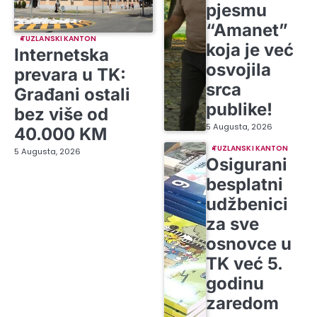
pjesmu
“Amanet”
TUZLANSKI KANTON
koja je već
Internetska
osvojila
prevara u TK:
srca
Građani ostali
publike!
bez više od
5 Augusta, 2026
40.000 KM
TUZLANSKI KANTON
5 Augusta, 2026
Osigurani
besplatni
udžbenici
za sve
osnovce u
TK već 5.
godinu
zaredom