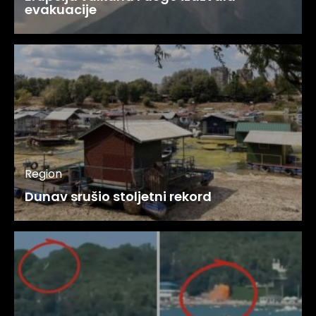
evakuacije
Region
Dunav srušio stoljetni rekord