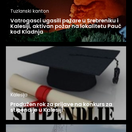
Tuzlanski kanton
Vatrogasci ugasili požare u Srebreniku i
Kalesiji, aktivan požar na lokalitetu Pauč
kod Kladnja
Kalesija
Produžen rok za prijave na konkurs za
stipendije u Kalesiji