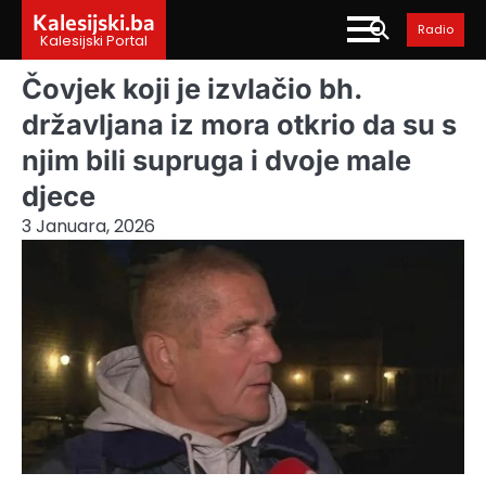
Skip
Kalesijski.ba
Radio
to
Kalesijski Portal
content
Čovjek koji je izvlačio bh.
državljana iz mora otkrio da su s
njim bili supruga i dvoje male
djece
3 Januara, 2026