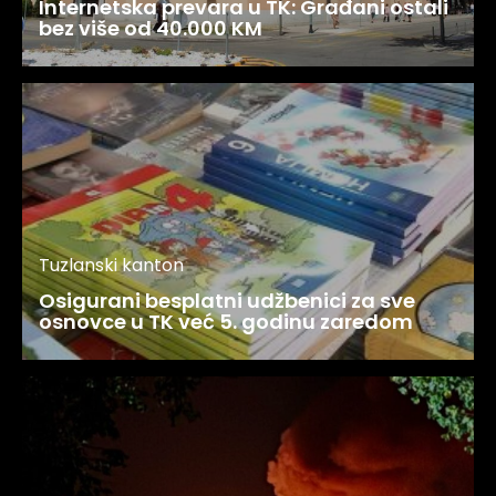
Internetska prevara u TK: Građani ostali
bez više od 40.000 KM
Tuzlanski kanton
Osigurani besplatni udžbenici za sve
osnovce u TK već 5. godinu zaredom