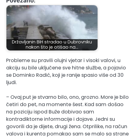
Povezano:
Državljanin BiH stradao u Dubrovniku
nakon što je otišao na…
Probleme su pravili olujni vjetar i visoki valovi, u
akciju su bile uključene sve hitne službe, a pojavio
se Dominko Radić, koji je ranije spasio više od 30
ljudi.
– Ovaj put je stvarno bilo, ono, grozno. More je bilo
četiri do pet, na momente šest. Kad sam došao
na poziciju ispod Buže dobivao sam
kontradiktorne informacije i dojave. Jedni su
govorili da je dijete, drugi žena. Otprilike, na račun
valova i kurenta pomakao sam se malo sa strane