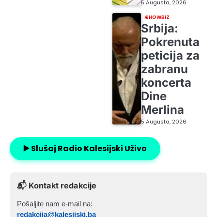
5 Augusta, 2026
SHOWBIZ
Srbija:
Pokrenuta
peticija za
zabranu
koncerta
Dine
Merlina
5 Augusta, 2026
▶️ Slušaj Radio Kalesijski Uživo
📬 Kontakt redakcije
Pošaljite nam e-mail na:
redakcija@kalesijski.ba