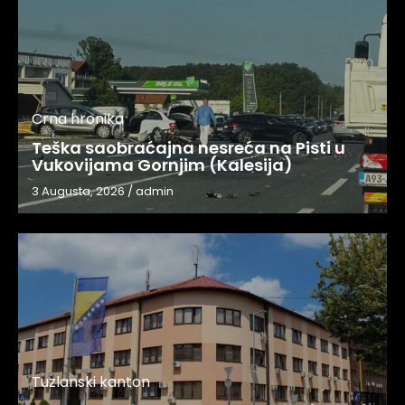
Crna hronika
Teška saobraćajna nesreća na Pisti u
Vukovijama Gornjim (Kalesija)
3 Augusta, 2026
/
admin
Tuzlanski kanton