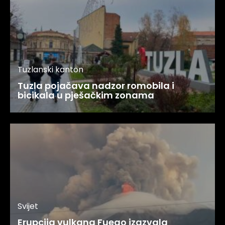
Tuzlanski kanton
Tuzla pojačava nadzor romobila i
bicikala u pješačkim zonama
Svijet
Erupcija vulkana Fuego izazvala