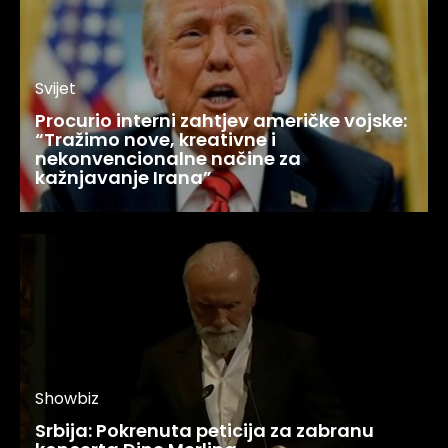
Svijet
Procurio interni zahtjev američke vojske:
“Tražimo nove, kreativne i
nekonvencionalne načine za
kažnjavanje Irana”
Showbiz
Srbija: Pokrenuta peticija za zabranu