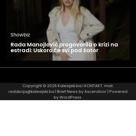
Showbiz
Rada Manojlović progovorila o krizi na
estradi: Uskoro će svi pod šator
Najnovije
Najčitanije
Copyright © 2026
Kalesijski.ba
I KONTAKT: mail:
redakcija@kalesijski.ba | Brief News by
Ascendoor
| Powered
by
WordPress
.