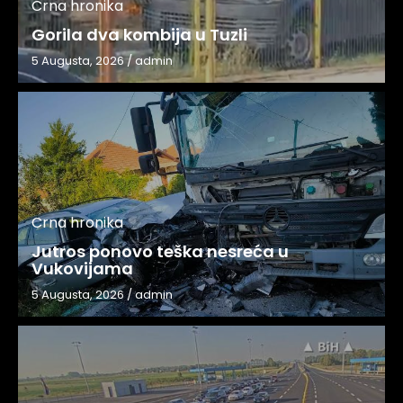
Crna hronika
Gorila dva kombija u Tuzli
5 Augusta, 2026
/
admin
Crna hronika
Jutros ponovo teška nesreća u
Vukovijama
5 Augusta, 2026
/
admin