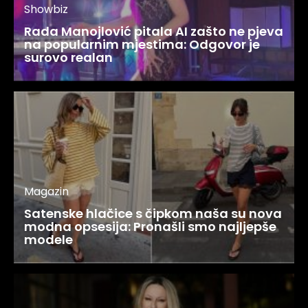
Showbiz
Rada Manojlović pitala AI zašto ne pjeva
na popularnim mjestima: Odgovor je
surovo realan
Magazin
Satenske hlačice s čipkom naša su nova
modna opsesija: Pronašli smo najljepše
modele