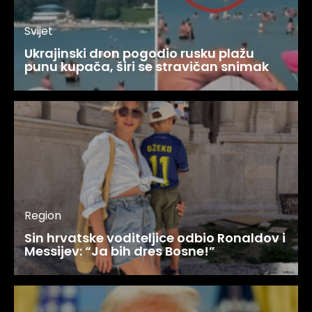
Svijet
Ukrajinski dron pogodio rusku plažu
punu kupača, širi se stravičan snimak
Region
Sin hrvatske voditeljice odbio Ronaldov i
Messijev: “Ja bih dres Bosne!”