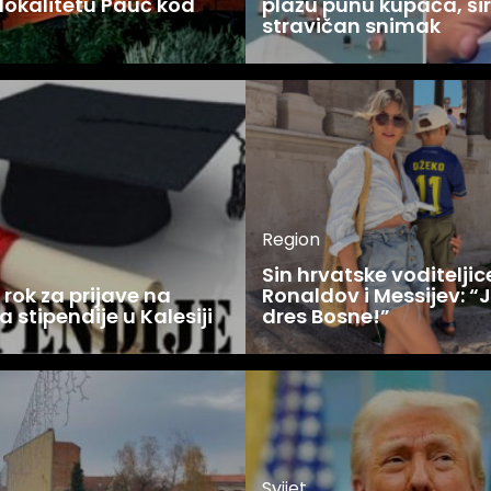
lokalitetu Pauč kod
plažu punu kupača, šir
stravičan snimak
Region
Sin hrvatske voditelji
rok za prijave na
Ronaldov i Messijev: “
a stipendije u Kalesiji
dres Bosne!”
Svijet