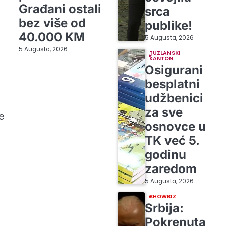
Građani ostali
srca
bez više od
publike!
40.000 KM
5 Augusta, 2026
5 Augusta, 2026
TUZLANSKI
KANTON
Osigurani
besplatni
udžbenici
za sve
je
osnovce u
TK već 5.
godinu
zaredom
5 Augusta, 2026
SHOWBIZ
Srbija:
Pokrenuta