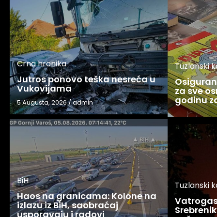
Crna hronika
Tuzlanski 
Jutros ponovo teška nesreća u
Osigurani
Vukovijama
za sve os
godinu 
5 Augusta, 2026
/
admin
BiH
Tuzlanski 
Haos na granicama: Kolone na
Vatrogasc
izlazu iz BiH, saobraćaj
Srebreniku
usporavaju i radovi