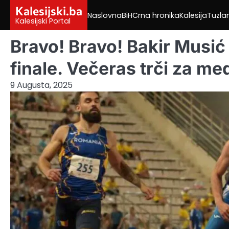
Skip
Kalesijski.ba
Naslovna
BiH
Crna hronika
Kalesija
Tuzla
to
Kalesijski Portal
content
Bravo! Bravo! Bakir Musić
finale. Večeras trči za med
9 Augusta, 2025