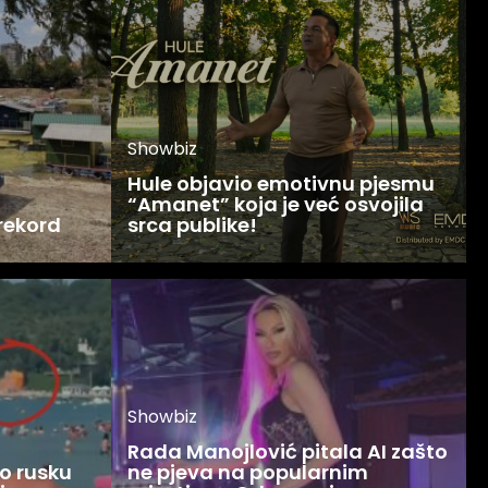
Showbiz
Hule objavio emotivnu pjesmu
“Amanet” koja je već osvojila
 rekord
srca publike!
Showbiz
Rada Manojlović pitala AI zašto
o rusku
ne pjeva na popularnim