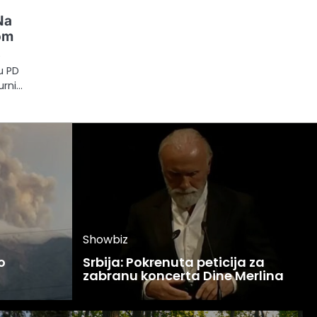
Na
lom
e
u PD
urni…
Showbiz
o
Srbija: Pokrenuta peticija za
zabranu koncerta Dine Merlina