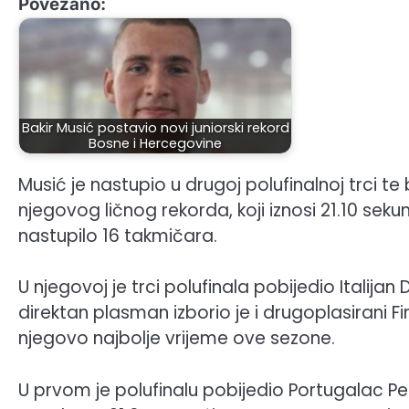
Povezano:
Bakir Musić postavio novi juniorski rekord
Bosne i Hercegovine
Musić je nastupio u drugoj polufinalnoj trci te 
njegovog ličnog rekorda, koji iznosi 21.10 sekun
nastupilo 16 takmičara.
U njegovoj je trci polufinala pobijedio Italija
direktan plasman izborio je i drugoplasirani 
njegovo najbolje vrijeme ove sezone.
U prvom je polufinalu pobijedio Portugalac Pe