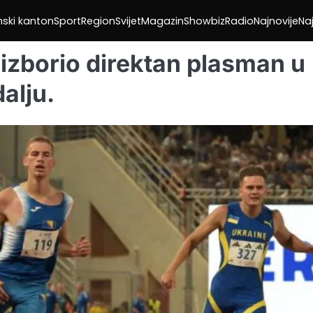
nski kanton
Sport
Region
Svijet
Magazin
Showbiz
Radio
Najnovije
Naj
 izborio direktan plasman u
alju.