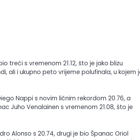
bio treći s vremenom 21.12, što je jako blizu
di, ali i ukupno peto vrijeme polufinala, u kojem 
n Diego Nappi s novim ličnim rekordom 20.76, a
Finac Juho Venalainen s vremenom 21.08, što je
dro Alonso s 20.74, drugi je bio Španac Oriol