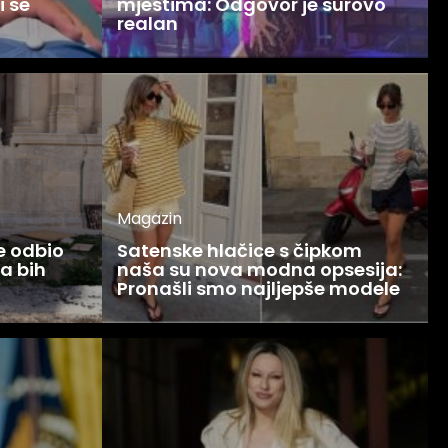
i se
mjestima: Odgovor je surovo
realan
Magazin
ce odbio
Satenske hlačice s čipkom
Ja bih
naša su nova modna opsesija:
Pronašli smo najljepše modele