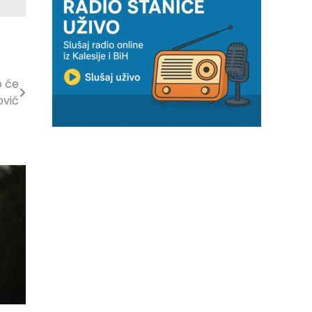
o će
ović