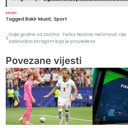
SPORT
Tagged
Bakir Musić
,
Sport
Dvije godine od zločina: Tetka Nizame Hećimović nije
Navigacija
zadovoljna istragom koja je provedena
članaka
Povezane vijesti