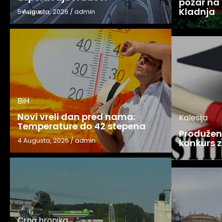
požar na 
Kladnja
5 Augusta, 2026
/
admin
BiH
Novi vreli dan pred nama:
Kalesija
Temperature do 42 stepena
Produžen 
4 Augusta, 2026
/
admin
konkurs z
Crna hronika