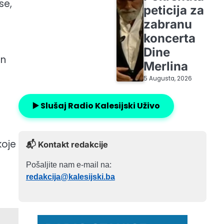
se,
peticija za
zabranu
koncerta
Dine
an
Merlina
5 Augusta, 2026
▶️ Slušaj Radio Kalesijski Uživo
koje
📬 Kontakt redakcije
Pošaljite nam e-mail na:
redakcija@kalesijski.ba