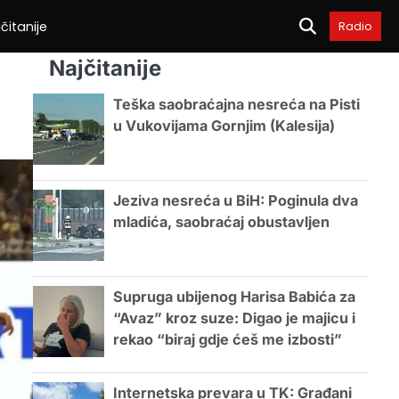
čitanije
Radio
Najčitanije
Teška saobraćajna nesreća na Pisti
u Vukovijama Gornjim (Kalesija)
Jeziva nesreća u BiH: Poginula dva
mladića, saobraćaj obustavljen
Supruga ubijenog Harisa Babića za
“Avaz” kroz suze: Digao je majicu i
rekao “biraj gdje ćeš me izbosti”
Internetska prevara u TK: Građani