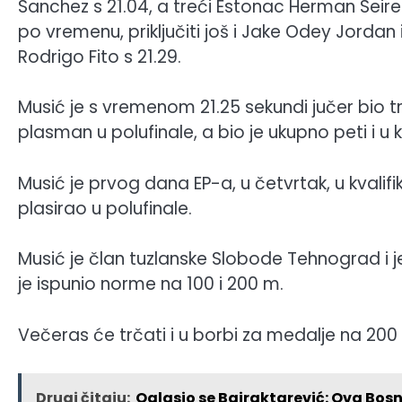
Sanchez s 21.04, a treći Estonac Herman Seire s 
po vremenu, priključiti još i Jake Odey Jordan iz
Rodrigo Fito s 21.29.
Musić je s vremenom 21.25 sekundi jučer bio treći
plasman u polufinale, a bio je ukupno peti i u k
Musić je prvog dana EP-a, u četvrtak, u kvalif
plasirao u polufinale.
Musić je član tuzlanske Slobode Tehnograd i j
je ispunio norme na 100 i 200 m.
Večeras će trčati i u borbi za medalje na 200 
Drugi čitaju:
Oglasio se Bajraktarević: Ova Bos