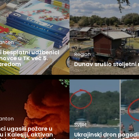
kanton
 besplatni udžbenici
Region
novce u TK već 5.
zaredom
Dunav srušio stoljetni
kanton
Svijet
i ugasili požare u
 i Kalesiji, aktivan
Ukrajinski dron pogodi