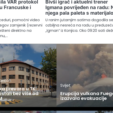
ila VAR protokol
Bivši igrač i aktuelni trener
u Francuske i
Igmana povrijeđen na radu: 
njega pala paleta s materija
ceduri, pomoćni video
U ranim jutarnjim satima dogodila s
jegov zamjenik (rezervni
ozbiljna nesreća na radu u preduzeć
ešteni direktno na
„Igman“ iz Konjica. Oko 09:20 sati dež
onu,…
kanton
Svijet
ka prevara u TK:
stali bez više od
Erupcija vulkana Fueg
M
izazvala evakuacije