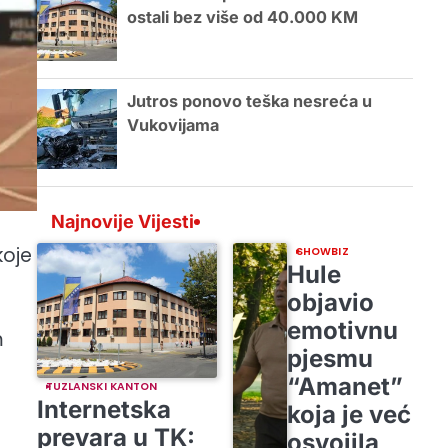
ostali bez više od 40.000 KM
Jutros ponovo teška nesreća u
Vukovijama
Najnovije Vijesti
koje
SHOWBIZ
Hule
objavio
emotivnu
m
pjesmu
“Amanet”
TUZLANSKI KANTON
Internetska
koja je već
prevara u TK:
osvojila