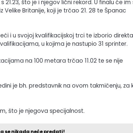
21.23, što je i njegov lični rekord. U finalu će im 
 Velike Britanije, koji je trčao 21. 28 te Španac
 i u svojoj kvalifikacijskoj trci te izborio direkt
valifikacijama, u kojima je nastupio 31 sprinter.
ikacijama na 100 metara trčao 11.02 te se nije
edini je bh. predstavnik na ovom takmičenju, za 
m, što je njegova specijalnost.
na se nikada neće predati!