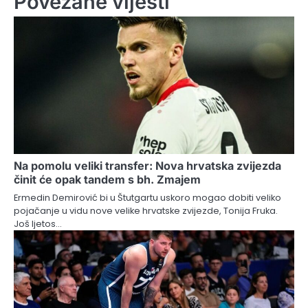
Povezane vijesti
Na pomolu veliki transfer: Nova hrvatska zvijezda
činit će opak tandem s bh. Zmajem
Ermedin Demirović bi u Štutgartu uskoro mogao dobiti veliko
pojačanje u vidu nove velike hrvatske zvijezde, Tonija Fruka.
Još ljetos…