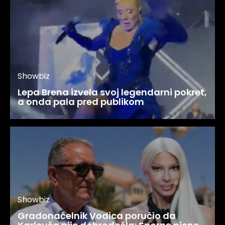
Showbiz
Lepa Brena izvela svoj legendarni pokret,
a onda pala pred publikom
Showbiz
Gradonačelnik Vodica poručio da