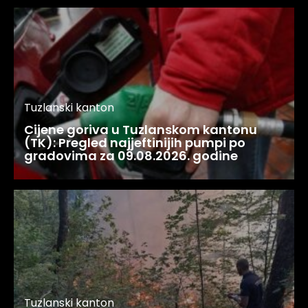
Tuzlanski kanton
Cijene goriva u Tuzlanskom kantonu
(TK): Pregled najjeftinijih pumpi po
gradovima za 09.08.2026. godine
Tuzlanski kanton