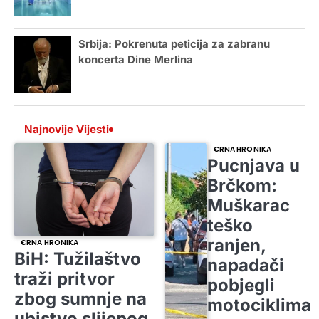
Srbija: Pokrenuta peticija za zabranu
koncerta Dine Merlina
Najnovije Vijesti
CRNA HRONIKA
Pucnjava u
Brčkom:
Muškarac
teško
ranjen,
CRNA HRONIKA
BiH: Tužilaštvo
napadači
traži pritvor
pobjegli
zbog sumnje na
motociklima
ubistvo slijepog