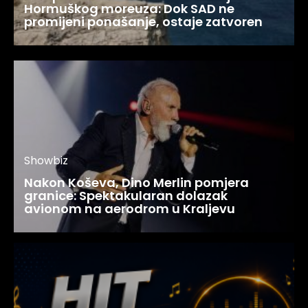
Hormuškog moreuza: Dok SAD ne
promijeni ponašanje, ostaje zatvoren
Showbiz
Nakon Koševa, Dino Merlin pomjera
granice: Spektakularan dolazak
avionom na aerodrom u Kraljevu