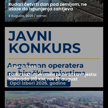
Rudari četvrti dan pod zemljom, ne
izlaze do ispunjenja zahtjeva
9 Augusta, 2026
/
admin
Tuzlanski kanton
Tuzla traži operatere za biračka mjesta:
Naknada 310 KM, rok 21. august