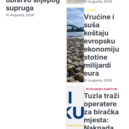
10 Augusta, 2026
supruga
SVIJET
10 Augusta, 2026
Vrućine i
suša
koštaju
evropsku
ekonomiju
stotine
milijardi
eura
10 Augusta, 2026
TUZLANSKI KANTON
Tuzla traži
operatere
za biračka
mjesta:
Naknada