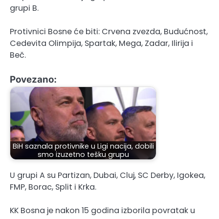
grupi B.
Protivnici Bosne će biti: Crvena zvezda, Budućnost,
Cedevita Olimpija, Spartak, Mega, Zadar, Ilirija i
Beč.
Povezano:
BiH saznala protivnike u Ligi nacija, dobili
smo izuzetno tešku grupu
U grupi A su Partizan, Dubai, Cluj, SC Derby, Igokea,
FMP, Borac, Split i Krka.
KK Bosna je nakon 15 godina izborila povratak u