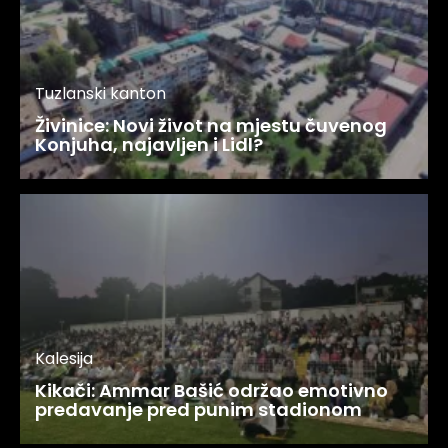
Tuzlanski kanton
Živinice: Novi život na mjestu čuvenog
Konjuha, najavljen i Lidl?
Kalesija
Kikači: Ammar Bašić održao emotivno
predavanje pred punim stadionom