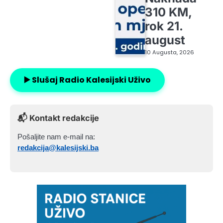
310 KM,
rok 21.
august
10 Augusta, 2026
▶️ Slušaj Radio Kalesijski Uživo
📬 Kontakt redakcije
Pošaljite nam e-mail na:
redakcija@kalesijski.ba