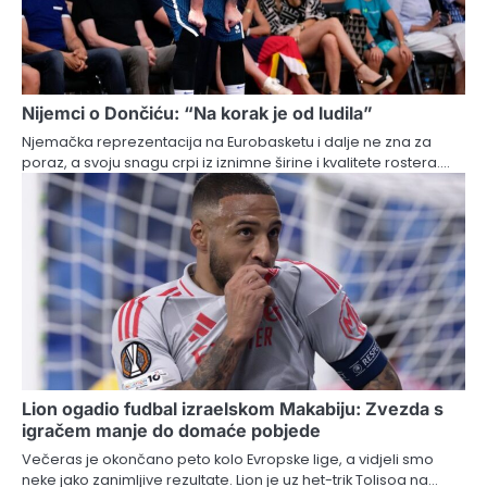
Nijemci o Dončiću: “Na korak je od ludila”
Njemačka reprezentacija na Eurobasketu i dalje ne zna za
poraz, a svoju snagu crpi iz iznimne širine i kvalitete rostera.…
Lion ogadio fudbal izraelskom Makabiju: Zvezda s
igračem manje do domaće pobjede
Večeras je okončano peto kolo Evropske lige, a vidjeli smo
neke jako zanimljive rezultate. Lion je uz het-trik Tolisoa na…