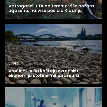
Vatrogasci u TK na terenu: Više požara
ugašeno, najviše posla u Kladnju
Svijet
Vrućine i suša koštaju evropsku
ekonomiju stotine milijardi eura