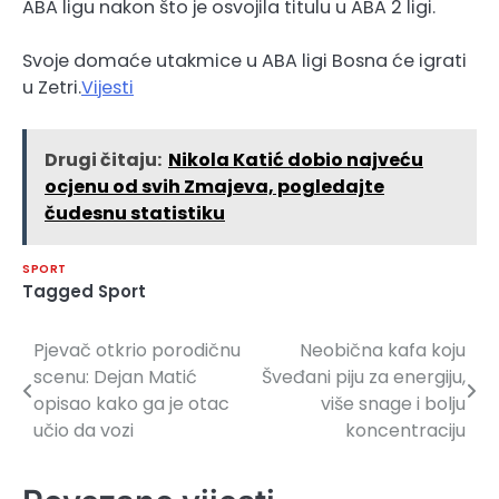
ABA ligu nakon što je osvojila titulu u ABA 2 ligi.
Svoje domaće utakmice u ABA ligi Bosna će igrati
u Zetri.
Vijesti
Drugi čitaju:
Nikola Katić dobio najveću
ocjenu od svih Zmajeva, pogledajte
čudesnu statistiku
SPORT
Tagged
Sport
Pjevač otkrio porodičnu
Neobična kafa koju
Navigacija
scenu: Dejan Matić
Šveđani piju za energiju,
članaka
opisao kako ga je otac
više snage i bolju
učio da vozi
koncentraciju