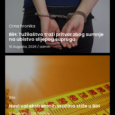
Crna hronika
BiH: Tužilaštvo traži pritvor zbog sumnje
na ubistvo slijepog supruga
10 Augusta, 2026
/
admin
BiH
Novi val ekstremnih vrućina stiže u BiH
10 Augusta, 2026
/
admin