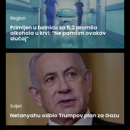
Region
Primljen u bolnicu sa 6,2 promila
alkohola u krvi: “Ne pamtim ovakav
slučaj”
Svijet
Netanyahu odbio Trumpov plan za Gazu