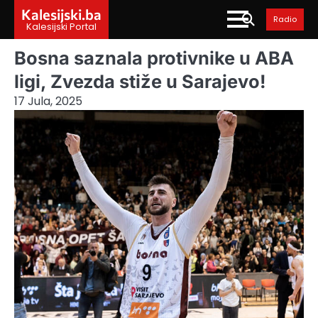
Skip
Kalesijski.ba
Radio
to
Kalesijski Portal
content
Bosna saznala protivnike u ABA
ligi, Zvezda stiže u Sarajevo!
17 Jula, 2025