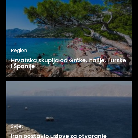
Region
Hrvatska skuplja od Grčke, Italije, Turske
i Španije
Svijet
Iran postavio uslove za otvaranje