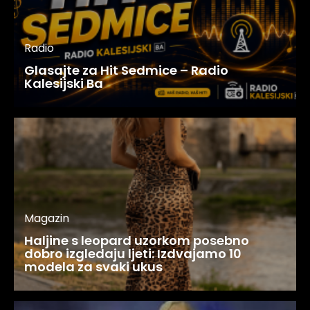
Radio
Glasajte za Hit Sedmice – Radio
Kalesijski Ba
Magazin
Haljine s leopard uzorkom posebno
dobro izgledaju ljeti: Izdvajamo 10
modela za svaki ukus