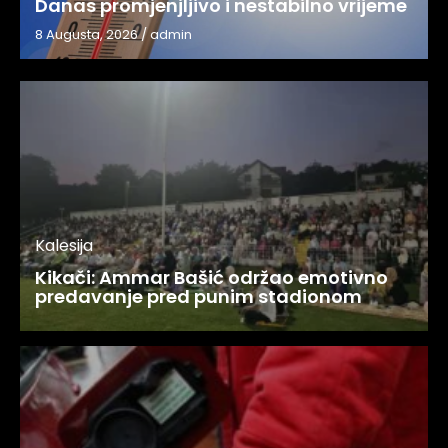
Danas promjenjljivo i nestabilno vrijeme
8 Augusta, 2026
/
admin
Kalesija
Kikači: Ammar Bašić održao emotivno
predavanje pred punim stadionom