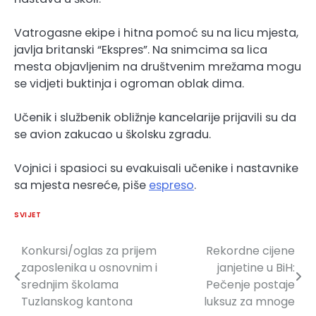
Vatrogasne ekipe i hitna pomoć su na licu mjesta,
javlja britanski “Ekspres”. Na snimcima sa lica
mesta objavljenim na društvenim mrežama mogu
se vidjeti buktinja i ogroman oblak dima.
Učenik i službenik obližnje kancelarije prijavili su da
se avion zakucao u školsku zgradu.
Vojnici i spasioci su evakuisali učenike i nastavnike
sa mjesta nesreće, piše
espreso
.
SVIJET
Konkursi/oglas za prijem
Rekordne cijene
Navigacija
zaposlenika u osnovnim i
janjetine u BiH:
članaka
srednjim školama
Pečenje postaje
Tuzlanskog kantona
luksuz za mnoge