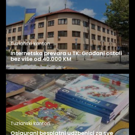
Tuzlanski kanton
Internetska prevara u TK: Građani ostali
bez više od 40.000 KM
Tuzlanski kanton
Osigurani besplatni udžbenici za sve