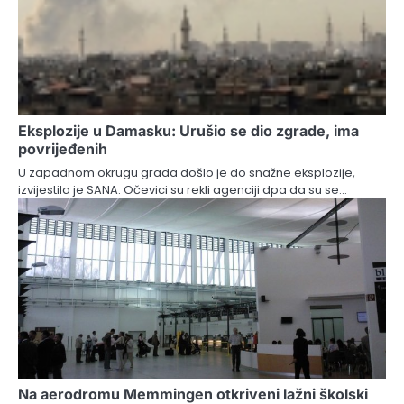
Eksplozije u Damasku: Urušio se dio zgrade, ima
povrijeđenih
U zapadnom okrugu grada došlo je do snažne eksplozije,
izvijestila je SANA. Očevici su rekli agenciji dpa da su se…
Na aerodromu Memmingen otkriveni lažni školski