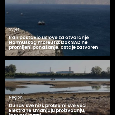
Svijet
Iran postavio uslove za otvaranje
Hormuškog moreuza: Dok SAD ne
promijeni ponašanje, ostaje zatvoren
Region
Dunav sve niži, problemi sve veći:
Elektrane smanjuju proizvodnju,