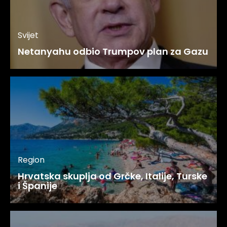
Svijet
Netanyahu odbio Trumpov plan za Gazu
Region
Hrvatska skuplja od Grčke, Italije, Turske
i Španije