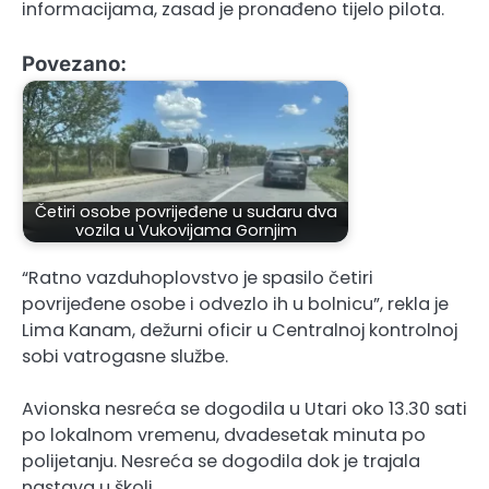
informacijama, zasad je pronađeno tijelo pilota.
Povezano:
Četiri osobe povrijeđene u sudaru dva
vozila u Vukovijama Gornjim
“Ratno vazduhoplovstvo je spasilo četiri
povrijeđene osobe i odvezlo ih u bolnicu”, rekla je
Lima Kanam, dežurni oficir u Centralnoj kontrolnoj
sobi vatrogasne službe.
Avionska nesreća se dogodila u Utari oko 13.30 sati
po lokalnom vremenu, dvadesetak minuta po
polijetanju. Nesreća se dogodila dok je trajala
nastava u školi.