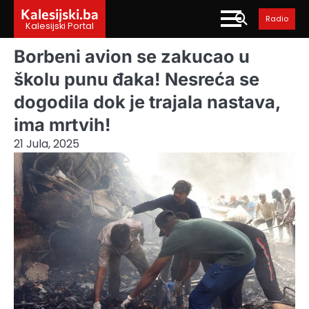
Skip
Kalesijski.ba
Radio
to
Kalesijski Portal
content
Borbeni avion se zakucao u
školu punu đaka! Nesreća se
dogodila dok je trajala nastava,
ima mrtvih!
21 Jula, 2025