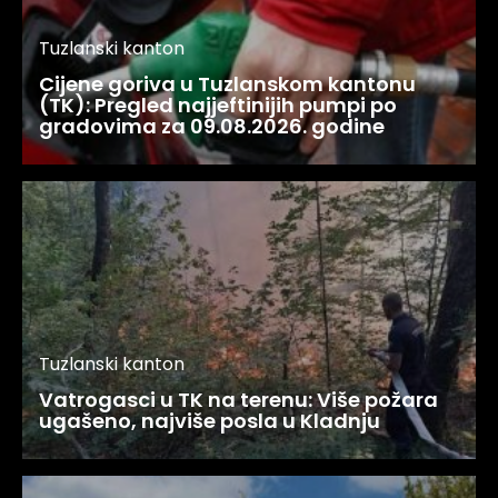
Tuzlanski kanton
Cijene goriva u Tuzlanskom kantonu
(TK): Pregled najjeftinijih pumpi po
gradovima za 09.08.2026. godine
Tuzlanski kanton
Vatrogasci u TK na terenu: Više požara
ugašeno, najviše posla u Kladnju