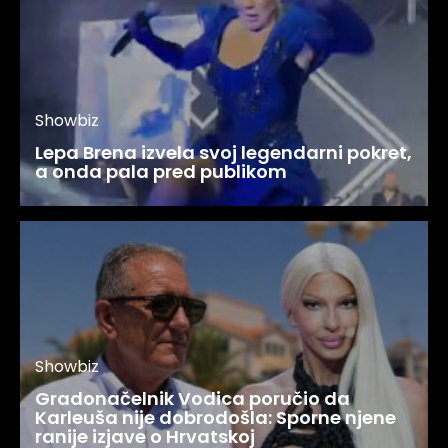
Showbiz
Lepa Brena izvela svoj legendarni pokret,
a onda pala pred publikom
Showbiz
Gradonačelnik Vodica poručio da
Karleuša nije dobrodošla: Sporne njene
ranije izjave o Hrvatskoj