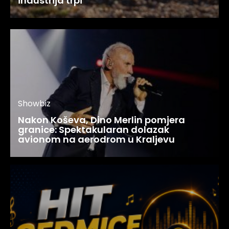
industrija trpi
Showbiz
Nakon Koševa, Dino Merlin pomjera
granice: Spektakularan dolazak
avionom na aerodrom u Kraljevu