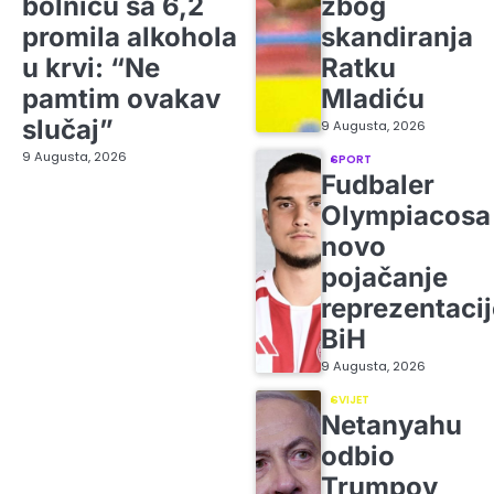
bolnicu sa 6,2
zbog
promila alkohola
skandiranja
u krvi: “Ne
Ratku
pamtim ovakav
Mladiću
slučaj”
9 Augusta, 2026
9 Augusta, 2026
SPORT
Fudbaler
Olympiacosa
novo
pojačanje
reprezentacij
BiH
9 Augusta, 2026
SVIJET
Netanyahu
odbio
Trumpov