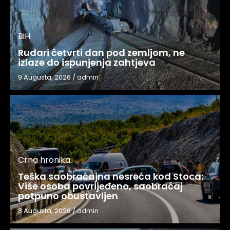
BiH
Rudari četvrti dan pod zemljom, ne
izlaze do ispunjenja zahtjeva
9 Augusta, 2026
/
admin
Crna hronika
Teška saobraćajna nesreća kod Stoca:
Više osoba povrijeđeno, saobraćaj
potpuno obustavljen
8 Augusta, 2026
/
admin