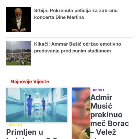
Srbija: Pokrenuta peticija za zabranu
koncerta Dine Merlina
Kikači: Ammar Bašić održao emotivno
predavanje pred punim stadionom
Najnovije Vijesti
SPORT
Admir
Musić
prekinuo
meč Borac
REGION
Primljen u
– Velež