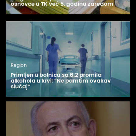
osnovce u TK već 5. godinu zaredom
Region
Primljen u bolnicu sa 6,2 promila
alkohola u krvi: “Ne pamtim ovakav
slučaj”