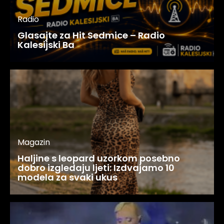
Radio
Glasajte za Hit Sedmice – Radio
Kalesijski Ba
Magazin
Haljine s leopard uzorkom posebno
dobro izgledaju ljeti: Izdvajamo 10
modela za svaki ukus