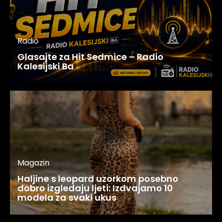
Radio
Glasajte za Hit Sedmice – Radio
Kalesijski Ba
Magazin
Haljine s leopard uzorkom posebno
dobro izgledaju ljeti: Izdvajamo 10
modela za svaki ukus