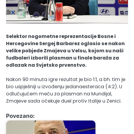
Selektor nogometne reprezentacije Bosne i
Hercegovine Sergej Barbarez oglasio se nakon
velike pobjede Zmajeva u Velsu, kojom su naši
fudbaleri izborili plasman u finale baraža za
odlazak na Svjetsko prvenstvo.
Nakon 90 minuta igre rezultat je bio 1:1, a bh. tim je
bio uspješniji u izvođenju jedanaesteraca (4:2). U
odlučujućem meču za plasman na Mundijal,
Zmajeve sada očekuje duel protiv Italije u Zenici.
Povezano: