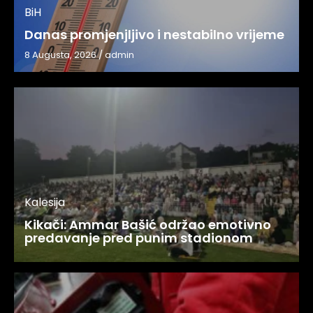
BiH
Danas promjenjljivo i nestabilno vrijeme
8 Augusta, 2026
/
admin
Kalesija
Kikači: Ammar Bašić održao emotivno
predavanje pred punim stadionom