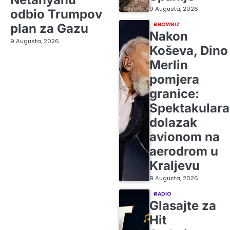
9 Augusta, 2026
odbio Trumpov
SHOWBIZ
plan za Gazu
Nakon
9 Augusta, 2026
Koševa, Dino
Merlin
pomjera
granice:
Spektakular
dolazak
avionom na
aerodrom u
Kraljevu
9 Augusta, 2026
RADIO
Glasajte za
Hit