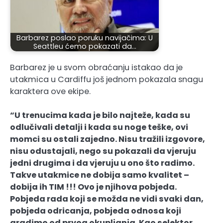
Barbarez poslao poruku navijačima: U
Seattleu ćemo pokazati da…
Barbarez je u svom obraćanju istakao da je
utakmica u Cardiffu još jednom pokazala snagu
karaktera ove ekipe.
“U trenucima kada je bilo najteže, kada su
odlučivali detalji i kada su noge teške, ovi
momci su ostali zajedno. Nisu tražili izgovore,
nisu odustajali, nego su pokazali da vjeruju
jedni drugima i da vjeruju u ono što radimo.
Takve utakmice ne dobija samo kvalitet –
dobija ih TIM !!! Ovo je njihova pobjeda.
Pobjeda rada koji se možda ne vidi svaki dan,
pobjeda odricanja, pobjeda odnosa koji
gradimo od prvog okupljanja. Kao selektor,