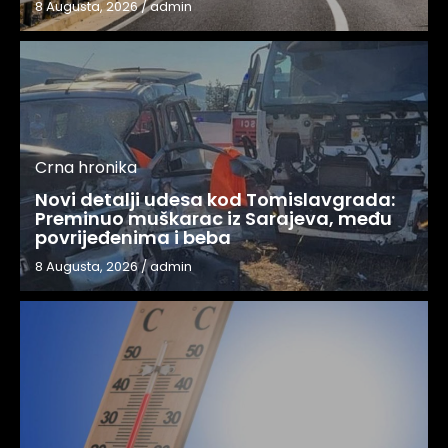
8 Augusta, 2026
/
admin
Crna hronika
Novi detalji udesa kod Tomislavgrada:
Preminuo muškarac iz Sarajeva, među
povrijeđenima i beba
8 Augusta, 2026
/
admin