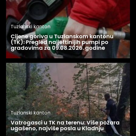
Tuzlanski kanton
Cijene goriva u Tuzlanskom kantonu
(TK): Pregled najjeftinijih pumpi po
gradovima za 09.08.2026. godine
Tuzlanski kanton
Vatrogasci u TK na terenu: Više požara
ugašeno, najviše posla u Kladnju