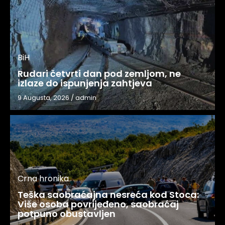
BiH
Rudari četvrti dan pod zemljom, ne
izlaze do ispunjenja zahtjeva
9 Augusta, 2026
/
admin
Crna hronika
Teška saobraćajna nesreća kod Stoca:
Više osoba povrijeđeno, saobraćaj
potpuno obustavljen