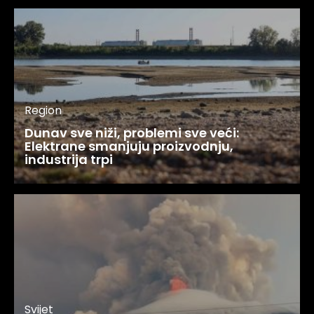
Region
Dunav sve niži, problemi sve veći:
Elektrane smanjuju proizvodnju,
industrija trpi
Svijet