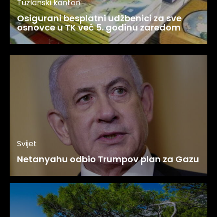
Tuzlanski kanton
Osigurani besplatni udžbenici za sve
osnovce u TK već 5. godinu zaredom
Svijet
Netanyahu odbio Trumpov plan za Gazu