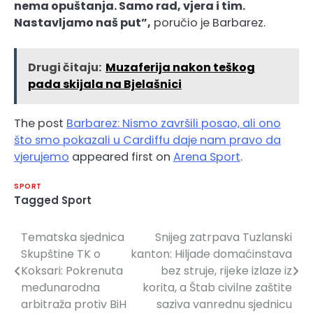
nema opuštanja. Samo rad, vjera i tim.
Nastavljamo naš put”,
poručio je Barbarez.
Drugi čitaju:
Muzaferija nakon teškog
pada skijala na Bjelašnici
The post
Barbarez: Nismo završili posao, ali ono
što smo pokazali u Cardiffu daje nam pravo da
vjerujemo
appeared first on
Arena Sport
.
SPORT
Tagged
Sport
Tematska sjednica
Snijeg zatrpava Tuzlanski
Navigacija
Skupštine TK o
kanton: Hiljade domaćinstava
članaka
Koksari: Pokrenuta
bez struje, rijeke izlaze iz
međunarodna
korita, a Štab civilne zaštite
arbitraža protiv BiH
saziva vanrednu sjednicu