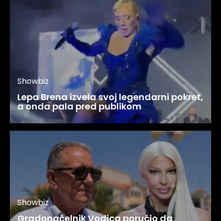
Showbiz
Lepa Brena izvela svoj legendarni pokret,
a onda pala pred publikom
Showbiz
Gradonačelnik Vodica poručio da