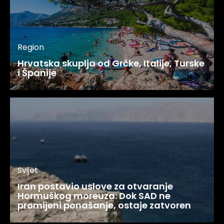
Region
Hrvatska skuplja od Grčke, Italije, Turske
i Španije
Svijet
Iran postavio uslove za otvaranje
Hormuškog moreuza: Dok SAD ne
promijeni ponašanje, ostaje zatvoren