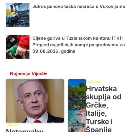
Jutros ponovo teška nesreća u Vukovijama
Cijene goriva u Tuzlanskom kantonu (TK):
Pregled najjeftinijih pumpi po gradovima za
09.08.2026. godine
Najnovije Vijesti
REGION
Hrvatska
skuplja od
Grčke,
Italije,
Turske i
SVIJET
Španije
Netanyahu