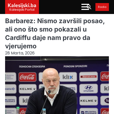
Skip
Kalesijski.ba
Radio
to
Kalesijski Portal
content
Barbarez: Nismo završili posao,
ali ono što smo pokazali u
Cardiffu daje nam pravo da
vjerujemo
28 Marta, 2026