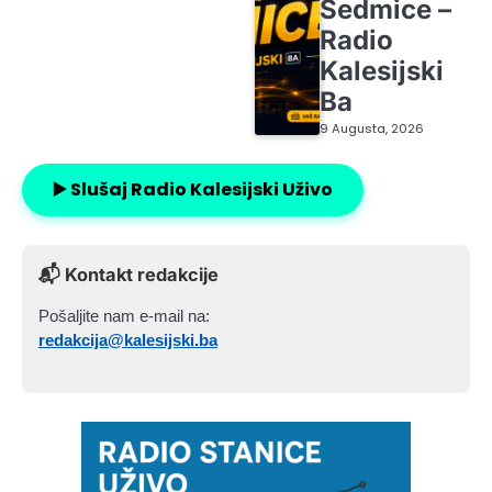
Sedmice –
Radio
Kalesijski
Ba
9 Augusta, 2026
▶️ Slušaj Radio Kalesijski Uživo
📬 Kontakt redakcije
Pošaljite nam e-mail na:
redakcija@kalesijski.ba