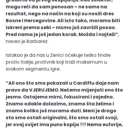
mogu reći da sam ponosan – ne samo na
rezultat, nego na način na koji su nosili dres
Bosne i Hercegovine. Ali isto tako, moramo biti
iskreni prema sebi – nismo još završili posao.
Pred nama je još jedan korak. Možda i najteži”
,
naveo je Barbarez.
Istakao je da nas u Zenici očekuje teško finale
protiv Italije, protivnik koji traži maksimum u
svakom segmentu igre.
“Ali ono što smo pokazali u Cardiffu daje nam
pravo da VJERUJEMO. Nećemo mijenjati ono što
jesmo. Ostajemo mirni, fokusirani i zajedno.
Znamo odakle dolazimo, znamo šta želimo i
znamo koliko još moramo dati. Meni je drago
sto smo ostali originalni, što smo ostali svoji,
jer ovaj svijet ima puno kopija !!! Nema euforije,