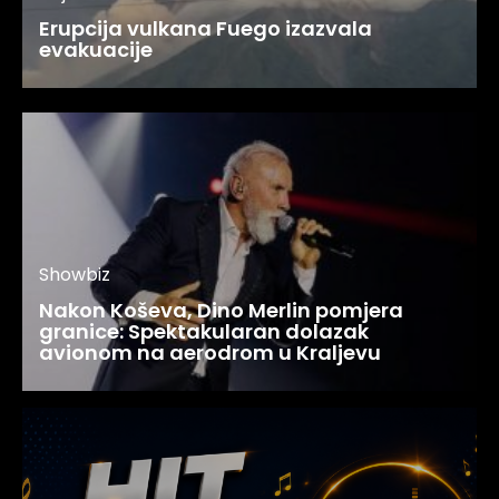
Erupcija vulkana Fuego izazvala
evakuacije
Showbiz
Nakon Koševa, Dino Merlin pomjera
granice: Spektakularan dolazak
avionom na aerodrom u Kraljevu