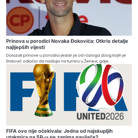
Prinova u porodici Novaka Đokovića: Otkrio detalje
najljepših vijesti
Dolazak prinove u porodici jedan je od razloga zbog kojih je
Đoković odlučio da nastupi na turniru u Ženevi, gdje…
FIFA ovo nije očekivala: Jedna od najskupljih
utakmica na SP-u ne zanima navijače?