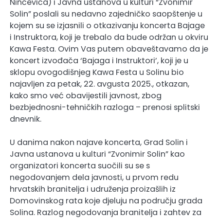
Ninčevića) i Javna ustanova u kulturi “Zvonimir
Solin” poslali su nedavno zajedničko saopštenje u
kojem su se izjasnili o otkazivanju koncerta Bajage
i Instruktora, koji je trebalo da bude održan u okviru
Kawa Festa. Ovim Vas putem obaveštavamo da je
koncert izvođača ‘Bajaga i Instruktori’, koji je u
sklopu ovogodišnjeg Kawa Festa u Solinu bio
najavljen za petak, 22. avgusta 2025., otkazan,
kako smo već obavijestili javnost, zbog
bezbjednosni-tehničkih razloga – prenosi splitski
dnevnik.
U danima nakon najave koncerta, Grad Solin i
Javna ustanova u kulturi “Zvonimir Solin” kao
organizatori koncerta suočili su se s
negodovanjem dela javnosti, u prvom redu
hrvatskih branitelja i udruženja proizašlih iz
Domovinskog rata koje djeluju na području grada
Solina. Razlog negodovanja branitelja i zahtev za