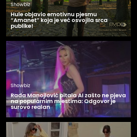
Showbiz
Hule objavio emotivnu pjesmu
“Amanet” koja je već osvojila srca
publike!
Showbiz
Rada Manojlović pitala AI zašto ne pjeva
na popularnim mjestima: Odgovor je
surovo realan