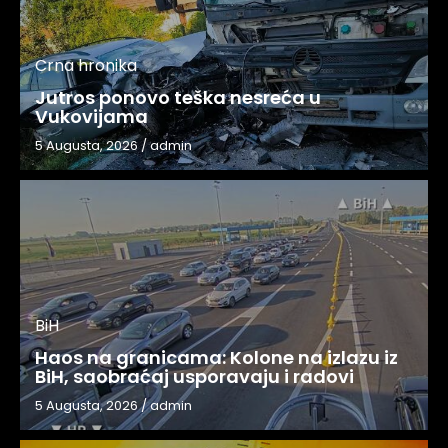
Crna hronika
Jutros ponovo teška nesreća u
Vukovijama
5 Augusta, 2026
/
admin
BiH
Haos na granicama: Kolone na izlazu iz
BiH, saobraćaj usporavaju i radovi
5 Augusta, 2026
/
admin