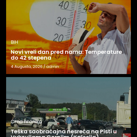
BiH
Novi vreli dan pred nama: Temperature
do 42 stepena
4 Augusta, 2026
/
admin
Crna hronika
Teška saobraćajna nesreća na Pisti u