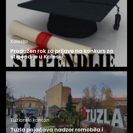
Kalesija
Produžen rok za prijave na konkurs za
stipendije u Kalesiji
Tuzlanski kanton
Tuzla pojačava nadzor romobila i