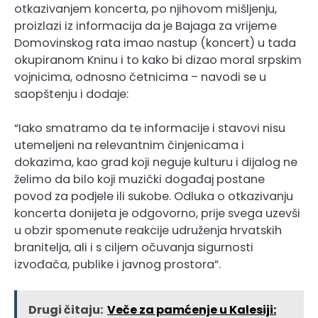
otkazivanjem koncerta, po njihovom mišljenju,
proizlazi iz informacija da je Bajaga za vrijeme
Domovinskog rata imao nastup (koncert) u tada
okupiranom Kninu i to kako bi dizao moral srpskim
vojnicima, odnosno četnicima – navodi se u
saopštenju i dodaje:
“Iako smatramo da te informacije i stavovi nisu
utemeljeni na relevantnim činjenicama i
dokazima, kao grad koji neguje kulturu i dijalog ne
želimo da bilo koji muzički događaj postane
povod za podjele ili sukobe. Odluka o otkazivanju
koncerta donijeta je odgovorno, prije svega uzevši
u obzir spomenute reakcije udruženja hrvatskih
branitelja, ali i s ciljem očuvanja sigurnosti
izvođača, publike i javnog prostora”.
Drugi čitaju:
Veče za pamćenje u Kalesiji: