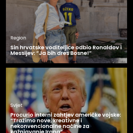
Region
Sin hrvatske voditeljice odbio Ronaldov i
Messijev: “Ja bih dres Bosne!”
Svijet
Procurio interni zahtjev američke vojske:
“Tražimo nove, kreativne i
nekonvencionalne načine za
kažnjavanje Irana”