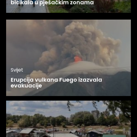
bicikala u pješačkim zonama
Svijet
Erupcija vulkana Fuego izazvala
evakuacije