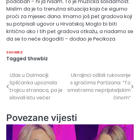
podoban – ni ja nisam. To je muzička solidarnost.
Mislim da je to trenutna situacija koja će sigurno
proći za mjesec dana. Imamo još pet gradova koji
su potpisali ugovor u Hrvatskoj. Moglo bi biti
kritično ako i tih pet gradova otkažu, a nadamo se
da se to neće dogoditi – dodao je Pecikoza
SHOWBIZ
Tagged
Showbiz
Užas u Dalmaciji:
Ukrajinci odbili rukovanje
Navigacija
Splićanka upoznala
s igračima Partizana: “To
članaka
trojicu stranaca, pa je
smatramo neprijateljskim
silovali istu večer
činom”
Povezane vijesti