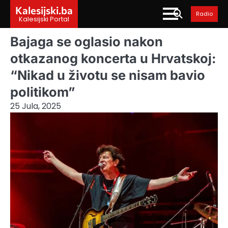
Skip
Kalesijski.ba
Radio
to
Kalesijski Portal
content
Bajaga se oglasio nakon
otkazanog koncerta u Hrvatskoj:
“Nikad u životu se nisam bavio
politikom”
25 Jula, 2025