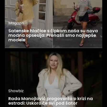
Magazin
Satenske hlačice s čipkom naša su nova
modna opsesija: Pronašli smo najljepše
modele
Showbiz
Rada Manojlović progovorila o krizi na
estradi: Uskoro će svi pod šator