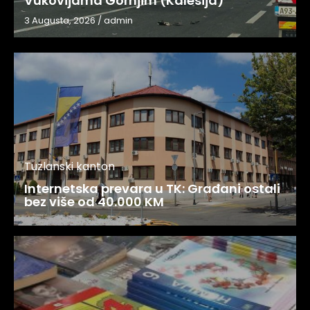
Vukovijama Gornjim (Kalesija)
3 Augusta, 2026
/
admin
Tuzlanski kanton
Internetska prevara u TK: Građani ostali
bez više od 40.000 KM