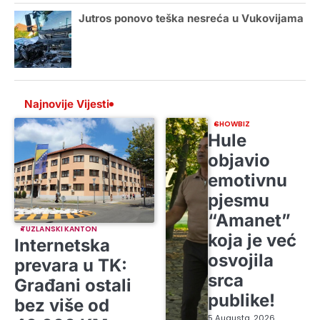
Jutros ponovo teška nesreća u Vukovijama
Najnovije Vijesti
SHOWBIZ
Hule
objavio
emotivnu
pjesmu
“Amanet”
TUZLANSKI KANTON
koja je već
Internetska
osvojila
prevara u TK:
srca
Građani ostali
publike!
bez više od
5 Augusta, 2026