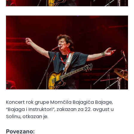
Koncert rok grupe Momčila Bajagića Bajage,
“Bajaga i Instruktori”, zakazan za 22. avgust u
Solinu, otkazan je.
Povezano: