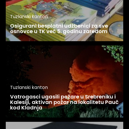
Tuzlanski kanton
Osigurani besplatni udžbenici za sve
osnovce u TK već 5. godinu zaredom
Tuzlanski kanton
Vatrogasci ugasili požare u Srebreniku i
Kalesiji, aktivan požar na lokalitetu Pauč
kod Kladnja