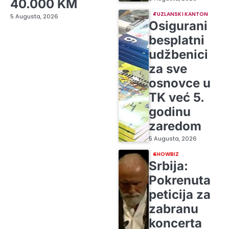
40.000 KM
TUZLANSKI KANTON
5 Augusta, 2026
Osigurani
besplatni
udžbenici
za sve
osnovce u
TK već 5.
godinu
zaredom
5 Augusta, 2026
SHOWBIZ
Srbija:
Pokrenuta
peticija za
zabranu
koncerta