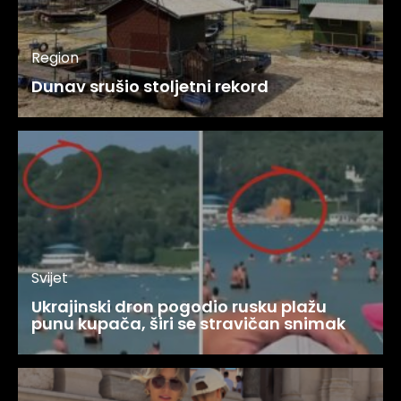
Region
Dunav srušio stoljetni rekord
Svijet
Ukrajinski dron pogodio rusku plažu
punu kupača, širi se stravičan snimak