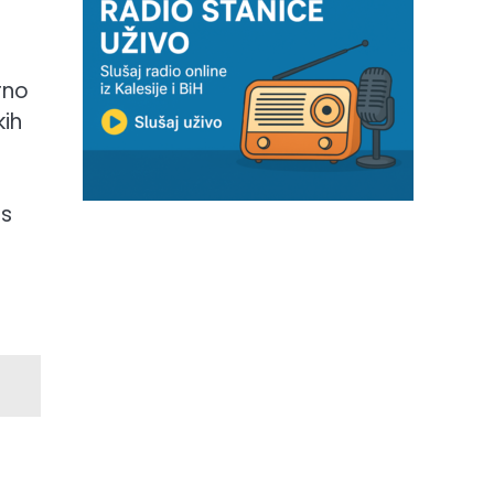
rno
kih
 s