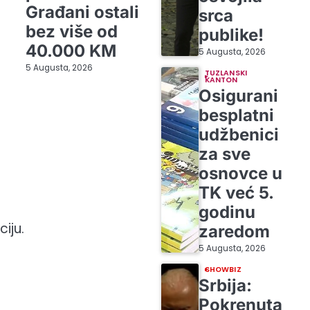
Građani ostali
srca
bez više od
publike!
40.000 KM
5 Augusta, 2026
5 Augusta, 2026
TUZLANSKI
KANTON
Osigurani
besplatni
udžbenici
za sve
osnovce u
TK već 5.
godinu
iju.
zaredom
5 Augusta, 2026
SHOWBIZ
Srbija:
Pokrenuta