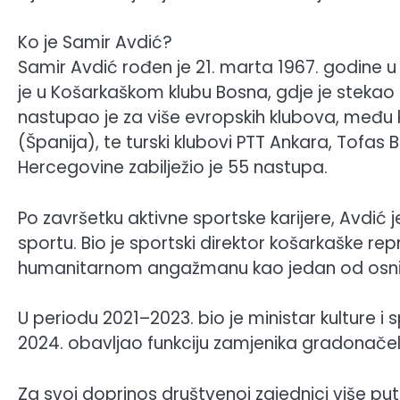
Ko je Samir Avdić?
Samir Avdić rođen je 21. marta 1967. godine 
je u Košarkaškom klubu Bosna, gdje je stekao 
nastupao je za više evropskih klubova, među k
(Španija), te turski klubovi PTT Ankara, Tofas 
Hercegovine zabilježio je 55 nastupa.
Po završetku aktivne sportske karijere, Avdić
sportu. Bio je sportski direktor košarkaške rep
humanitarnom angažmanu kao jedan od osniv
U periodu 2021–2023. bio je ministar kulture 
2024. obavljao funkciju zamjenika gradonačel
Za svoj doprinos društvenoj zajednici više put