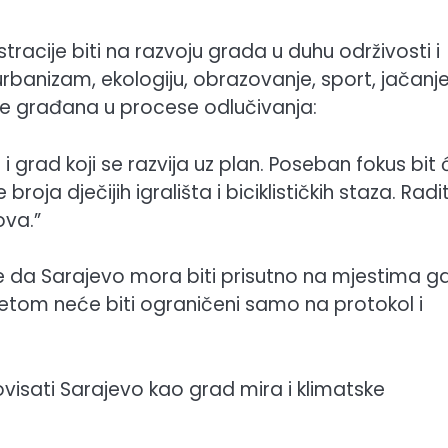
racije biti na razvoju grada u duhu održivosti i
 urbanizam, ekologiju, obrazovanje, sport, jačanj
anje građana u procese odlučivanja:
 grad koji se razvija uz plan. Poseban fokus bit 
oja dječijih igrališta i biciklističkih staza. Radi
ova.”
e da Sarajevo mora biti prisutno na mjestima g
jetom neće biti ograničeni samo na protokol i
isati Sarajevo kao grad mira i klimatske