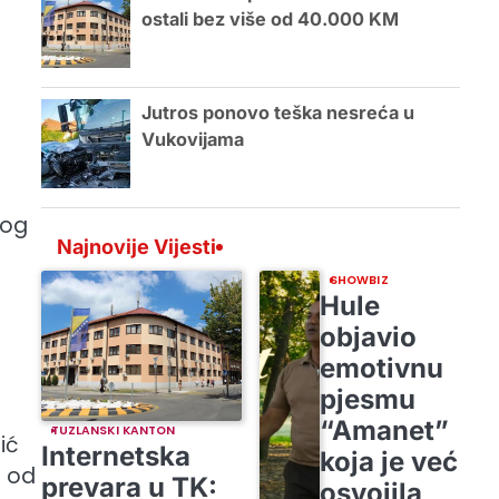
ostali bez više od 40.000 KM
Jutros ponovo teška nesreća u
Vukovijama
vog
Najnovije Vijesti
SHOWBIZ
Hule
objavio
emotivnu
pjesmu
“Amanet”
TUZLANSKI KANTON
ić
Internetska
koja je već
g od
prevara u TK:
osvojila