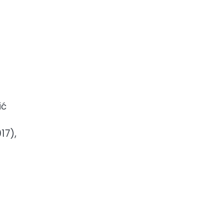
ić
17),