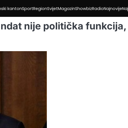
nski kanton
Sport
Region
Svijet
Magazin
Showbiz
Radio
Najnovije
Naj
at nije politička funkcija,