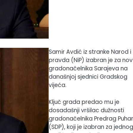
Samir Avdić iz stranke Narod i
pravda (NiP) izabran je za no
gradonačelnika Sarajeva na
današnjoj sjednici Gradskog
vijeća.
Ključ grada predao mu je
dosadašnji vršilac dužnosti
gradonačelnika Predrag Puhar
(SDP), koji je izabran za jedno