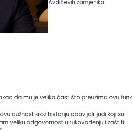
Avdićevih zamjenika.
stakao da mu je velika čast što preuzima ovu funkc
vu dužnost kroz historiju obavljali ljudi koji su
imam veliku odgovornost u rukovođenju i zaštiti
”