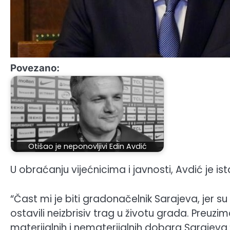
Povezano:
Otišao je neponovljivi Edin Avdić
U obraćanju vijećnicima i javnosti, Avdić je i
“Čast mi je biti gradonačelnik Sarajeva, jer su o
ostavili neizbrisiv trag u životu grada. Preuz
materijalnih i nematerijalnih dobara Sarajeva.