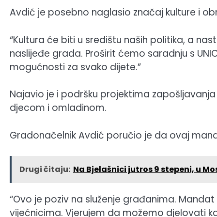
Avdić je posebno naglasio značaj kulture i ob
“Kultura će biti u središtu naših politika, a na
naslijeđe grada. Proširit ćemo saradnju s UN
mogućnosti za svako dijete.”
Najavio je i podršku projektima zapošljavanja
djecom i omladinom.
Gradonačelnik Avdić poručio je da ovaj mandat
Drugi čitaju:
Na Bjelašnici jutros 9 stepeni, u M
“Ovo je poziv na služenje građanima. Mandat 
vijećnicima. Vjerujem da možemo djelovati kao 