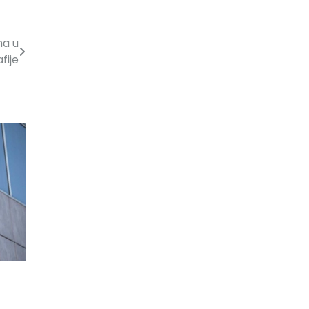
na u
fije