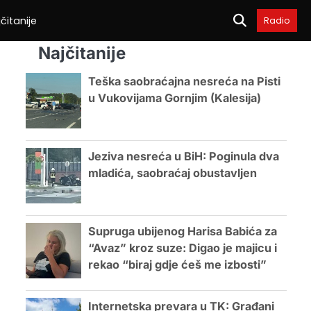
čitanije
Radio
Najčitanije
Teška saobraćajna nesreća na Pisti
u Vukovijama Gornjim (Kalesija)
Jeziva nesreća u BiH: Poginula dva
mladića, saobraćaj obustavljen
Supruga ubijenog Harisa Babića za
“Avaz” kroz suze: Digao je majicu i
rekao “biraj gdje ćeš me izbosti”
Internetska prevara u TK: Građani