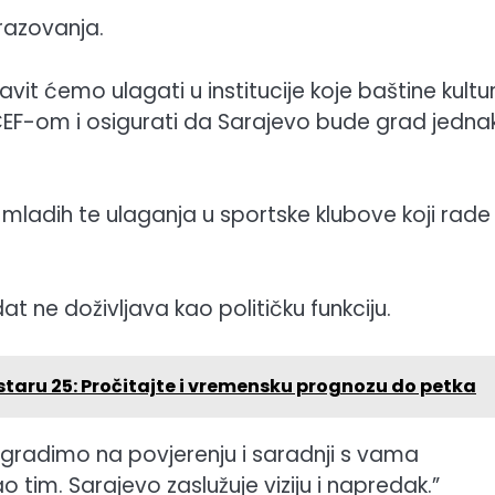
razovanja.
stavit ćemo ulagati u institucije koje baštine kultu
ICEF-om i osigurati da Sarajevo bude grad jedna
 mladih te ulaganja u sportske klubove koji rade
 ne doživljava kao političku funkciju.
ostaru 25: Pročitajte i vremensku prognozu do petka
gradimo na povjerenju i saradnji s vama
tim. Sarajevo zaslužuje viziju i napredak.”