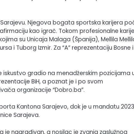
u Sarajevu. Njegova bogata sportska karijera po
afirmaciju kao igrač. Tokom profesionalne karij
ojima su Unicaja Malaga (Španija), Mellila Mellil
Bursa i Tuborg Izmir. Za “A” reprezentaciju Bosne i
 je iskustvo gradio na menadžerskim pozicijama 
rezentacije BiH, a poznat je i po svom
ača organizacije “Dobro.ba”.
i sporta Kantona Sarajevo, dok je u mandatu 202
nice Sarajeva.
a je nagrađivan, a nosilac je zvanja zaslužnog