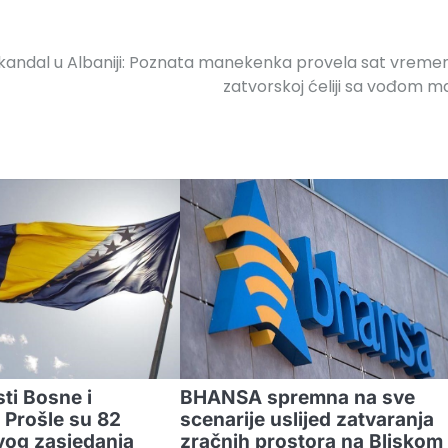
kandal u Albaniji: Poznata manekenka provela sat vreme
zatvorskoj ćeliji sa vođom ma
ti Bosne i
BHANSA spremna na sve
 Prošle su 82
scenarije uslijed zatvaranja
vog zasjedanja
zračnih prostora na Bliskom