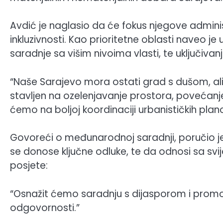
Avdić je naglasio da će fokus njegove administ
inkluzivnosti. Kao prioritetne oblasti naveo je
saradnje sa višim nivoima vlasti, te uključiv
“Naše Sarajevo mora ostati grad s dušom, ali i
stavljen na ozelenjavanje prostora, povećanje br
ćemo na boljoj koordinaciji urbanističkih plan
Govoreći o međunarodnoj saradnji, poručio j
se donose ključne odluke, te da odnosi sa svi
posjete:
“Osnažit ćemo saradnju s dijasporom i promov
odgovornosti.”