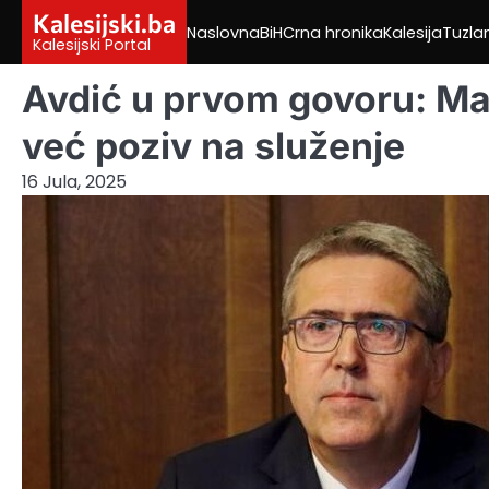
Skip
Kalesijski.ba
Naslovna
BiH
Crna hronika
Kalesija
Tuzla
to
Kalesijski Portal
content
Avdić u prvom govoru: Mand
već poziv na služenje
16 Jula, 2025