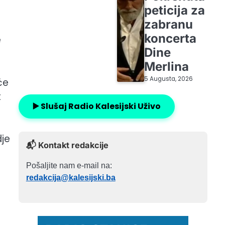
peticija za
zabranu
koncerta
e
Dine
Merlina
5 Augusta, 2026
će
t
▶️ Slušaj Radio Kalesijski Uživo
dje
📬 Kontakt redakcije
Pošaljite nam e-mail na:
redakcija@kalesijski.ba