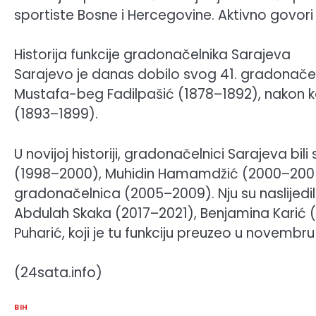
sportiste Bosne i Hercegovine. Aktivno govori en
Historija funkcije gradonačelnika Sarajeva
Sarajevo je danas dobilo svog 41. gradonačelni
Mustafa-beg Fadilpašić (1878–1892), nakon k
(1893–1899).
U novijoj historiji, gradonačelnici Sarajeva b
(1998–2000), Muhidin Hamamdžić (2000–2005
gradonačelnica (2005–2009). Nju su naslijedil
Abdulah Skaka (2017–2021), Benjamina Karić (
Puharić, koji je tu funkciju preuzeo u novembr
(24sata.info)
BIH