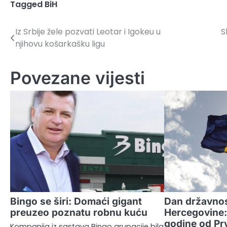
Tagged
BiH
Iz Srbije žele pozvati Leotar i Igokeu u
S
Navigacija
njihovu košarkašku ligu
članaka
Povezane vijesti
Bingo se širi: Domaći gigant
Dan državnos
preuzeo poznatu robnu kuću
Hercegovine:
godine od Pr
Kompanija iz sastava Bingo grupacije bila