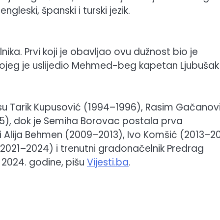
gleski, španski i turski jezik.
ka. Prvi koji je obavljao ovu dužnost bio je
ojeg je uslijedio Mehmed-beg kapetan Ljubušak
ili su Tarik Kupusović (1994–1996), Rasim Gačanov
), dok je Semiha Borovac postala prva
i Alija Behmen (2009–2013), Ivo Komšić (2013–20
2021–2024) i trenutni gradonačelnik Predrag
u 2024. godine, pišu
Vijesti.ba
.