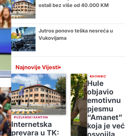
ostali bez više od 40.000 KM
Jutros ponovo teška nesreća u
Vukovijama
Najnovije Vijesti
SHOWBIZ
Hule
objavio
emotivnu
pjesmu
“Amanet”
TUZLANSKI KANTON
Internetska
koja je već
prevara u TK:
osvojila