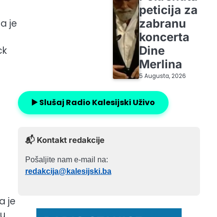
peticija za
zabranu
a je
koncerta
Dine
ck
Merlina
5 Augusta, 2026
▶️ Slušaj Radio Kalesijski Uživo
📬 Kontakt redakcije
Pošaljite nam e-mail na:
redakcija@kalesijski.ba
a je
 u