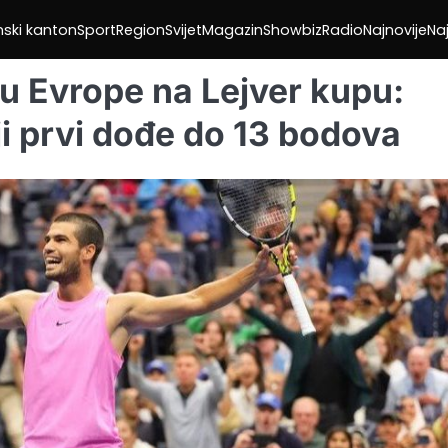
nski kanton
Sport
Region
Svijet
Magazin
Showbiz
Radio
Najnovije
Naj
pu Evrope na Lejver kupu:
ji prvi dođe do 13 bodova