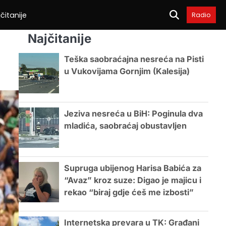
čitanije
Radio
Najčitanije
Teška saobraćajna nesreća na Pisti
u Vukovijama Gornjim (Kalesija)
Jeziva nesreća u BiH: Poginula dva
mladića, saobraćaj obustavljen
Supruga ubijenog Harisa Babića za
“Avaz” kroz suze: Digao je majicu i
rekao “biraj gdje ćeš me izbosti”
Internetska prevara u TK: Građani