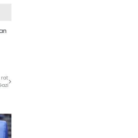
dan
 rat
Gazi