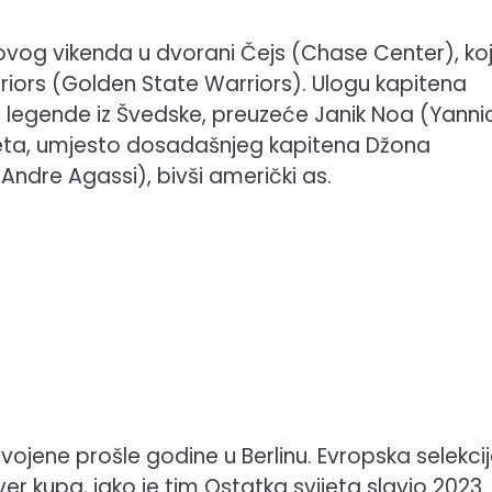
ovog vikenda u dvorani Čejs (Chase Center), koj
iors (Golden State Warriors). Ulogu kapitena
 legende iz Švedske, preuzeće Janik Noa (Yanni
ijeta, umjesto dosadašnjeg kapitena Džona
ndre Agassi), bivši američki as.
svojene prošle godine u Berlinu. Evropska selekcij
er kupa, iako je tim Ostatka svijeta slavio 2023.