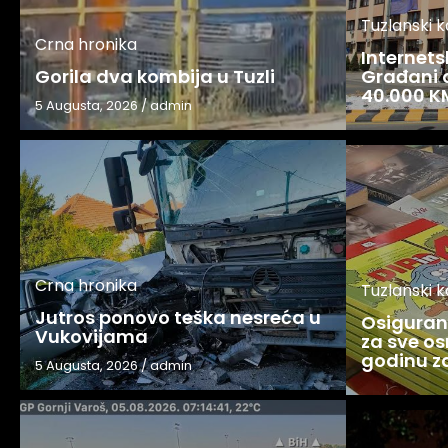
Tuzlanski 
Crna hronika
Internets
Gorila dva kombija u Tuzli
Građani o
40.000 K
5 Augusta, 2026
/
admin
Crna hronika
Tuzlanski 
Jutros ponovo teška nesreća u
Osigurani
Vukovijama
za sve os
godinu 
5 Augusta, 2026
/
admin