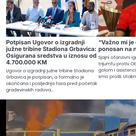
Potpisan Ugovor o izgradnji
“Važno mi je 
južne tribine Stadiona Grbavica:
ponosan na 
Osigurana sredstva u iznosu od
Sjajni ofanzivni i
4.700.000 KM
trijumfu protiv O
golom i asistenc
Ugovor o izgradnji južne tribine Stadiona
smo prošli. Utak
Grbavica je potpisan, a formalno je
okončana i posljednja faza pred početak
građevinskih radova…