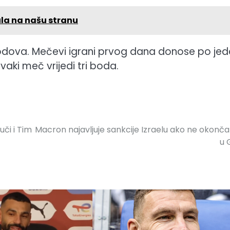
ula na našu stranu
 bodova. Mečevi igrani prvog dana donose po je
ki meč vrijedi tri boda.
uči i Tim
Macron najavljuje sankcije Izraelu ako ne okonča
u 