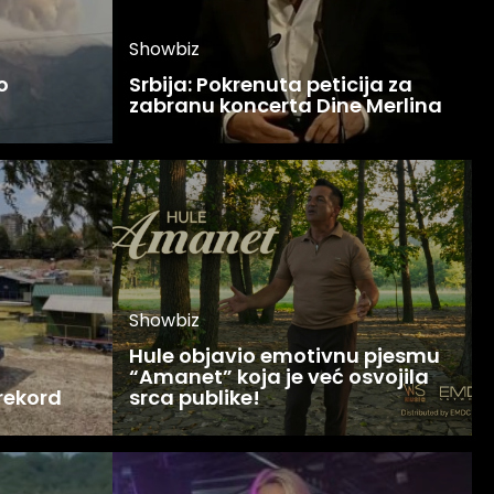
Showbiz
o
Srbija: Pokrenuta peticija za
zabranu koncerta Dine Merlina
Showbiz
Hule objavio emotivnu pjesmu
“Amanet” koja je već osvojila
 rekord
srca publike!