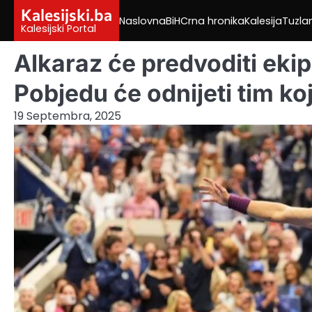
Skip
Kalesijski.ba
Naslovna
BiH
Crna hronika
Kalesija
Tuzla
to
Kalesijski Portal
content
Alkaraz će predvoditi eki
Pobjedu će odnijeti tim ko
19 Septembra, 2025