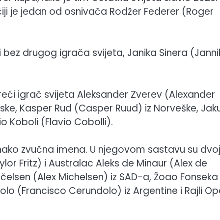
iji je jedan od osnivača Rodžer Federer (Roger
i bez drugog igrača svijeta, Janika Sinera (Janni
 treći igrač svijeta Aleksander Zverev (Alexander
nske, Kasper Rud (Casper Ruud) iz Norveške, Jak
io Koboli (Flavio Cobolli).
dnako zvučna imena. U njegovom sastavu su dvo
ylor Fritz) i Australac Aleks de Minaur (Alex de
s Mičelsen (Alex Michelsen) iz SAD-a, Žoao Fonseka
olo (Francisco Cerundolo) iz Argentine i Rajli Op