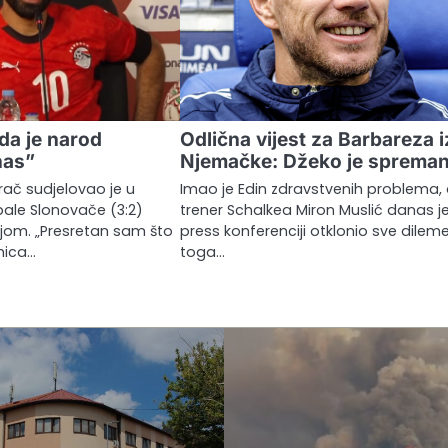
da je narod
Odlična vijest za Barbareza i
nas”
Njemačke: Džeko je spreman
grač sudjelovao je u
Imao je Edin zdravstvenih problema, 
bale Slonovače (3:2)
trener Schalkea Miron Muslić danas j
ijom. „Presretan sam što
press konferenciji otklonio sve dilem
mica…
toga…