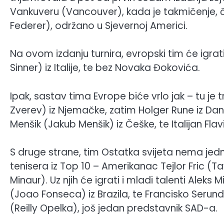
Vankuveru (Vancouver), kada je takmičenje, č
Federer), održano u Sjevernoj Americi.
Na ovom izdanju turnira, evropski tim će igrat
Sinner) iz Italije, te bez Novaka Đokovića.
Ipak, sastav tima Evrope biće vrlo jak – tu je
Zverev) iz Njemačke, zatim Holger Rune iz Da
Menšik (Jakub Menšik) iz Češke, te Italijan Flav
S druge strane, tim Ostatka svijeta nema je
tenisera iz Top 10 – Amerikanac Tejlor Fric (Ta
Minaur). Uz njih će igrati i mladi talenti Alek
(Joao Fonseca) iz Brazila, te Francisko Serund
(Reilly Opelka), još jedan predstavnik SAD-a.