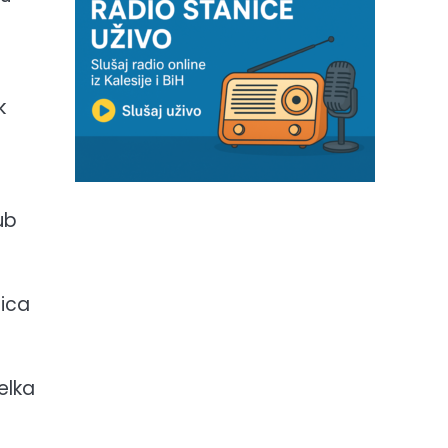
k
ub
jica
elka