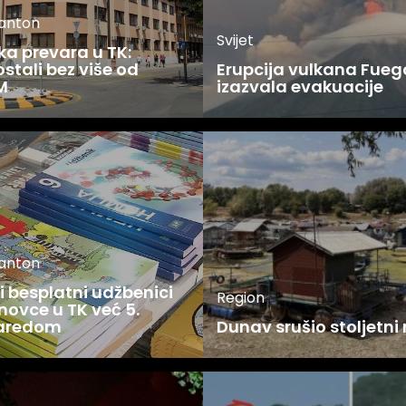
kanton
Svijet
ka prevara u TK:
stali bez više od
Erupcija vulkana Fueg
M
izazvala evakuacije
kanton
 besplatni udžbenici
Region
novce u TK već 5.
zaredom
Dunav srušio stoljetni