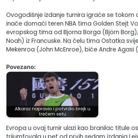
Ovogodišnje izdanje turnira igraće se tokom 
inače domaći teren NBA tima Golden Stejt Vor
evropskog tima od Bjorna Borga (Björn Borg),
Noah) iz Francuske. Na čelu tima Ostatka sv
Mekenroa (John McEnroe), biće Andre Agasi (A
Povezano:
Alkaraz napravio i potvrdio brejk u
trećem setu
Evropa u ovaj turnir ulazi kao branilac titule o
trijumfovala u pet od prvih sedam izdanja Lejv