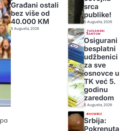
Građani ostali
srca
bez više od
publike!
40.000 KM
5 Augusta, 2026
5 Augusta, 2026
TUZLANSKI
KANTON
Osigurani
besplatni
udžbenici
za sve
osnovce u
TK već 5.
godinu
zaredom
5 Augusta, 2026
SHOWBIZ
Srbija:
opa
Pokrenuta