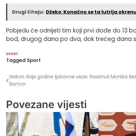
Drugi čitaju:
Džeko: Konačno se ta lutrija okren
Pobjedu će odnijeti tim koji prvi dođe do 13
bod, drugog dana po dva, dok trećeg dana sva
SPORT
Tagged
Sport
Nakon dvije godine ljubavne veze: Raskinuli Monika Bel
Navigacija
Barton
članaka
Povezane vijesti