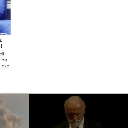
z
!
ali
e na
e oko