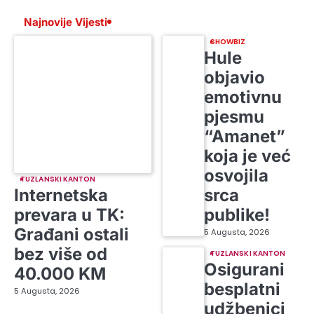
Najnovije Vijesti
SHOWBIZ
Hule
objavio
emotivnu
pjesmu
“Amanet”
TUZLANSKI KANTON
koja je već
Internetska
osvojila
prevara u TK:
srca
Građani ostali
publike!
bez više od
5 Augusta, 2026
40.000 KM
TUZLANSKI KANTON
5 Augusta, 2026
Osigurani
besplatni
udžbenici