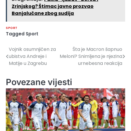
Zrinjskog? Štimac javno prozvao
Banjalučane zbog sudija
SPORT
Tagged
Sport
Vojnik osumnjičen za
Šta je Macron šapnuo
Navigacija
ubistva Andreje i
Meloni? Snimljena je njezina
članaka
Matije u Zagrebu
urnebesna reakcija
Povezane vijesti