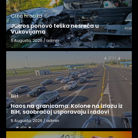
Vukovijama
5 Augusta, 2026
/
admin
BiH
Haos na granicama: Kolone na izlazu iz
BiH, saobraćaj usporavaju i radovi
5 Augusta, 2026
/
admin