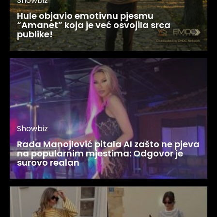
Showbiz
Rada Manojlović pitala AI zašto ne pjeva
na popularnim mjestima: Odgovor je
surovo realan
Magazin