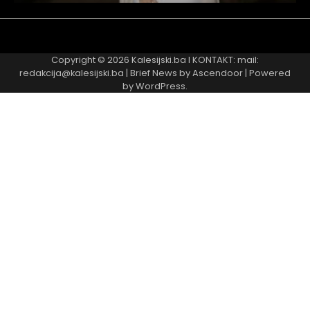
redakcija@kalesijski.ba | Brief News by
Ascendoor
| Powered
by
WordPress
.