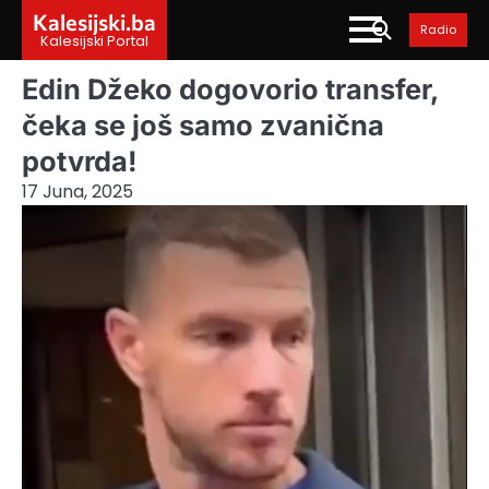
Skip
Kalesijski.ba
Radio
to
Kalesijski Portal
content
Edin Džeko dogovorio transfer,
čeka se još samo zvanična
potvrda!
17 Juna, 2025