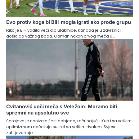
Evo protiv koga bi BiH mogla igrati ako prođe grupu
Iako je BiH vodila veći dio utakmice, Kanada je u završnici
došla do važnog boda. Odmah nakon prvog meča u…
Cvitanović uoči meča s Veležom: Moramo biti
spremni na apsolutno sve
Sarajevo je nanizalo šest pobjeda, računajući i Kup i sa velikim
optimizmom dočekuje susret sa velikim rivalom. Svjesni
zahtjeva koje…