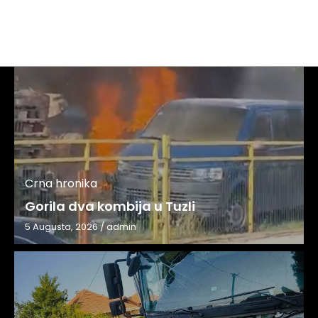
Crna hronika
Gorila dva kombija u Tuzli
5 Augusta, 2026
/
admin
Crna hronika
Jutros ponovo teška nesreća u