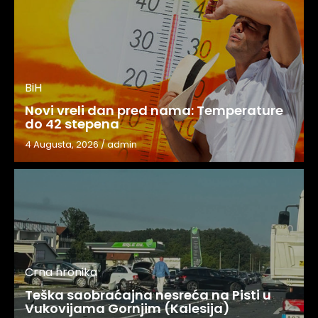
BiH
Novi vreli dan pred nama: Temperature
do 42 stepena
4 Augusta, 2026
/
admin
Crna hronika
Teška saobraćajna nesreća na Pisti u
Vukovijama Gornjim (Kalesija)
3 Augusta, 2026
/
admin