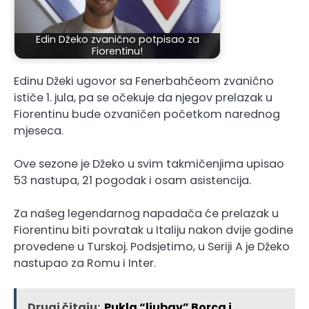
Edin Džeko zvanično potpisao za
Fiorentinu!
Edinu Džeki ugovor sa Fenerbahčeom zvanično
ističe 1. jula, pa se očekuje da njegov prelazak u
Fiorentinu bude ozvaničen početkom narednog
mjeseca.
Ove sezone je Džeko u svim takmičenjima upisao
53 nastupa, 21 pogodak i osam asistencija.
Za našeg legendarnog napadača će prelazak u
Fiorentinu biti povratak u Italiju nakon dvije godine
provedene u Turskoj. Podsjetimo, u Seriji A je Džeko
nastupao za Romu i Inter.
Drugi čitaju:
Pukla “ljubav” Borca i