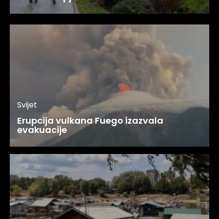
Svijet
Erupcija vulkana Fuego izazvala
evakuacije
Region
Dunav srušio stoljetni rekord