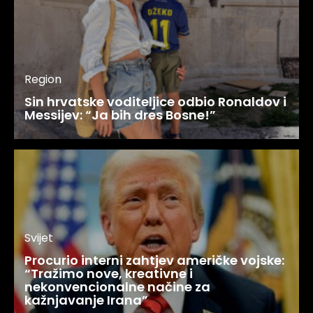
Region
Sin hrvatske voditeljice odbio Ronaldov i
Messijev: “Ja bih dres Bosne!”
Svijet
Procurio interni zahtjev američke vojske:
“Tražimo nove, kreativne i
nekonvencionalne načine za
kažnjavanje Irana”