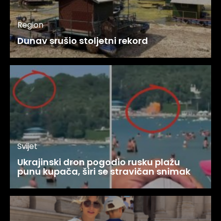
Svijet
Ukrajinski dron pogodio rusku plažu
punu kupača, širi se stravičan snimak