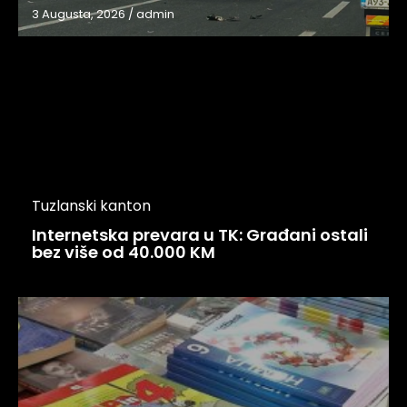
Tuzlanski kanton
Internetska prevara u TK: Građani ostali
bez više od 40.000 KM
Tuzlanski kanton
Osigurani besplatni udžbenici za sve
osnovce u TK već 5. godinu zaredom