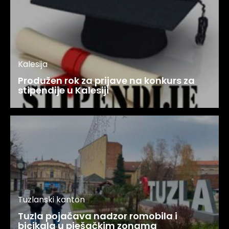
Kalesija
Produžen rok za prijave na konkurs za
stipendije u Kalesiji
Tuzlanski kanton
Tuzla pojačava nadzor romobila i
bicikala u pješačkim zonama