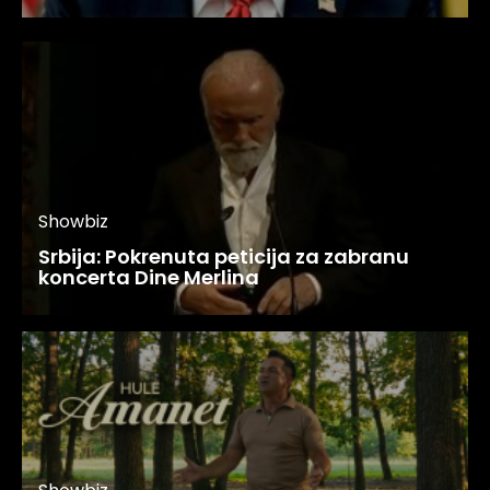
Showbiz
Srbija: Pokrenuta peticija za zabranu
koncerta Dine Merlina
Showbiz
Hule objavio emotivnu pjesmu
“Amanet” koja je već osvojila srca
publike!