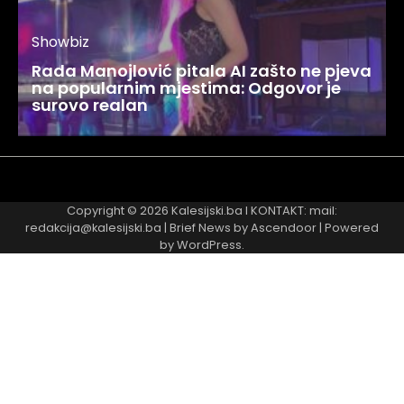
Showbiz
Rada Manojlović pitala AI zašto ne pjeva
na popularnim mjestima: Odgovor je
surovo realan
Najnovije
Najčitanije
Copyright © 2026
Kalesijski.ba
I KONTAKT: mail:
redakcija@kalesijski.ba | Brief News by
Ascendoor
| Powered
by
WordPress
.