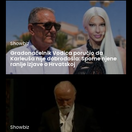
Showbiz
Gradonačelnik Vodica poručio da
Karleuša nije dobrodošla: Sporne njene
ranije izjave o Hrvatskoj
Showbiz