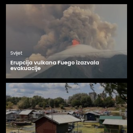
Svijet
Erupcija vulkana Fuego izazvala
evakuacije