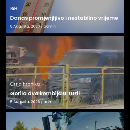
BiH
Danas promjenjljivo i nestabilno vrijeme
8 Augusta, 2026
/
admin
Crna hronika
Gorila dva kombija u Tuzli
5 Augusta, 2026
/
admin