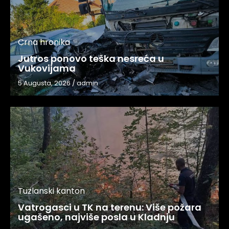
Crna hronika
Jutros ponovo teška nesreća u
Vukovijama
5 Augusta, 2026
/
admin
Tuzlanski kanton
Vatrogasci u TK na terenu: Više požara
ugašeno, najviše posla u Kladnju