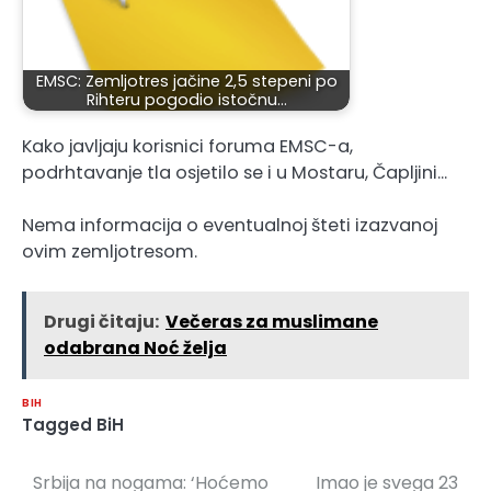
EMSC: Zemljotres jačine 2,5 stepeni po
Rihteru pogodio istočnu…
Kako javljaju korisnici foruma EMSC-a,
podrhtavanje tla osjetilo se i u Mostaru, Čapljini…
Nema informacija o eventualnoj šteti izazvanoj
ovim zemljotresom.
Drugi čitaju:
Večeras za muslimane
odabrana Noć želja
BIH
Tagged
BiH
Srbija na nogama: ‘Hoćemo
Imao je svega 23
Navigacija