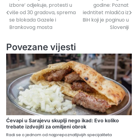
izbore’ odjekuje, protesti u
godine: Poznat
članaka
više od 30 gradova, sprema
iedntitet mladića iz
se blokada Gazele i
BiH koji je poginuo u
Brankovog mosta
Sloveniji
Povezane vijesti
Ćevapi u Sarajevu skuplji nego ikad: Evo koliko
trebate izdvojiti za omiljeni obrok
Radi se o jednom od najprepoznatljivijih specijaliteta