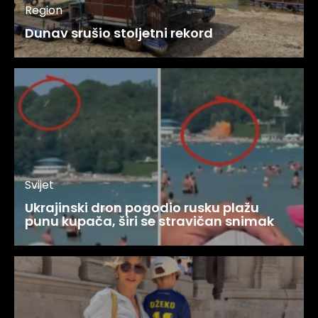
Region
Dunav srušio stoljetni rekord
Svijet
Ukrajinski dron pogodio rusku plažu
punu kupača, širi se stravičan snimak