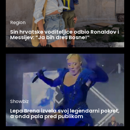
Region
Sin hrvatske voditeljice odbio Ronaldov i
Messijev: “Ja bih dres Bosne!”
Showbiz
Lepa Brena izvela svoj legendarni pokret,
a onda pala pred publikom