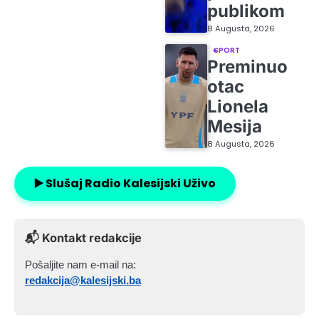
publikom
8 Augusta, 2026
SPORT
Preminuo
otac
Lionela
Mesija
8 Augusta, 2026
▶️ Slušaj Radio Kalesijski Uživo
📬 Kontakt redakcije
Pošaljite nam e-mail na:
redakcija@kalesijski.ba