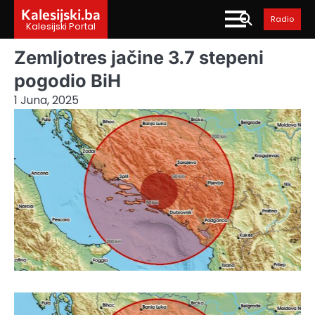
Skip
Kalesijski.ba
Radio
to
Kalesijski Portal
content
Zemljotres jačine 3.7 stepeni
pogodio BiH
1 Juna, 2025