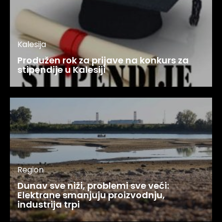
Kalesija
Produžen rok za prijave na konkurs za
stipendije u Kalesiji
Region
Dunav sve niži, problemi sve veći:
Elektrane smanjuju proizvodnju,
industrija trpi