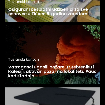
Tuzlanski kanton
Osigurani besplatni udžbenici za sve
osnovce u TK već 5. godinu zaredom
Tuzlanski kanton
Vatrogasci ugasili požare u Srebreniku i
Kalesiji, aktivan požar na lokalitetu Pauč
kod Kladnja