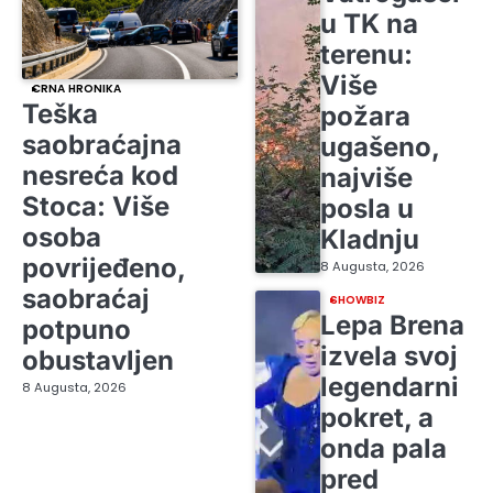
u TK na
terenu:
Više
CRNA HRONIKA
Teška
požara
saobraćajna
ugašeno,
nesreća kod
najviše
Stoca: Više
posla u
osoba
Kladnju
povrijeđeno,
8 Augusta, 2026
saobraćaj
SHOWBIZ
Lepa Brena
potpuno
izvela svoj
obustavljen
legendarni
8 Augusta, 2026
pokret, a
onda pala
pred