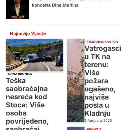
koncerta Dine Merlina
Najnovije Vijesti
TUZLANSKI KANTON
Vatrogasci
u TK na
terenu:
Više
CRNA HRONIKA
Teška
požara
saobraćajna
ugašeno,
nesreća kod
najviše
Stoca: Više
posla u
osoba
Kladnju
povrijeđeno,
8 Augusta, 2026
saobraćaj
SHOWBIZ