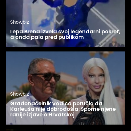
Showbiz
Lepa Brena izvela svoj legendarni pokret,
a onda pala pred publikom
Showbiz
Gradonačelnik Vodica poručio da
Karleuša nije dobrodošla: Sporne njene
ranije izjave o Hrvatskoj