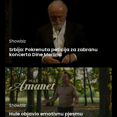
Showbiz
Srbija: Pokrenuta peticija za zabranu
koncerta Dine Merlina
Showbiz
Hule objavio emotivnu pjesmu