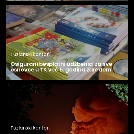
Tuzlanski kanton
Osigurani besplatni udžbenici za sve
osnovce u TK već 5. godinu zaredom
Tuzlanski kanton