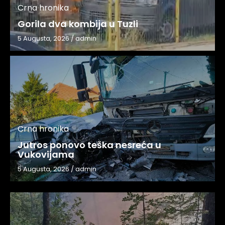
Crna hronika
Gorila dva kombija u Tuzli
5 Augusta, 2026
/
admin
Crna hronika
Jutros ponovo teška nesreća u
Vukovijama
5 Augusta, 2026
/
admin