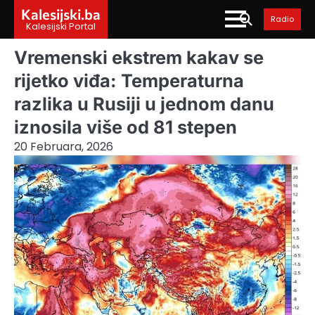
Skip
Kalesijski.ba
Radio
to
Kalesijski Portal
content
Vremenski ekstrem kakav se
rijetko viđa: Temperaturna
razlika u Rusiji u jednom danu
iznosila više od 81 stepen
20 Februara, 2026