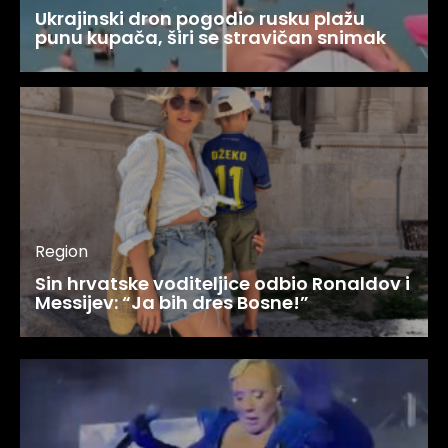
Ukrajinski dron pogodio rusku plažu
punu kupača, širi se stravičan snimak
Region
Sin hrvatske voditeljice odbio Ronaldov i
Messijev: “Ja bih dres Bosne!”