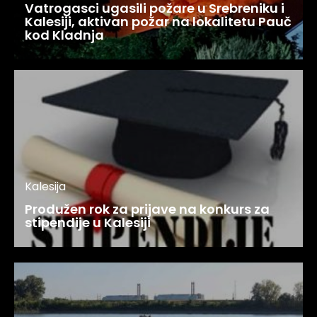
Vatrogasci ugasili požare u Srebreniku i
Kalesiji, aktivan požar na lokalitetu Pauč
kod Kladnja
Kalesija
Produžen rok za prijave na konkurs za
stipendije u Kalesiji