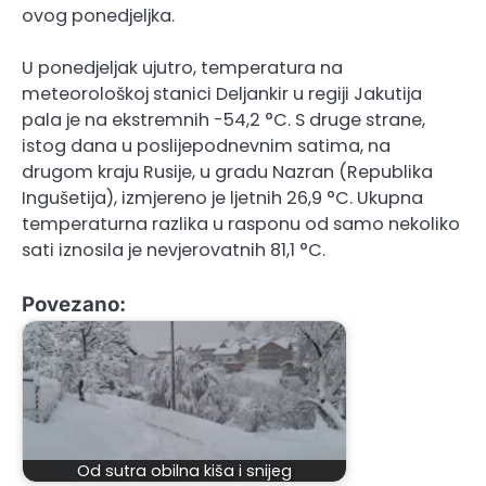
ovog ponedjeljka.
U ponedjeljak ujutro, temperatura na
meteorološkoj stanici Deljankir u regiji Jakutija
pala je na ekstremnih -54,2 °C. S druge strane,
istog dana u poslijepodnevnim satima, na
drugom kraju Rusije, u gradu Nazran (Republika
Ingušetija), izmjereno je ljetnih 26,9 °C. Ukupna
temperaturna razlika u rasponu od samo nekoliko
sati iznosila je nevjerovatnih 81,1 °C.
Povezano:
Od sutra obilna kiša i snijeg