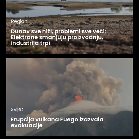
Region
Dunav sve niži, problemi sve veći:
Elektrane smanjuju proizvodnju,
industrija trpi
Svijet
Erupcija vulkana Fuego izazvala
evakuacije