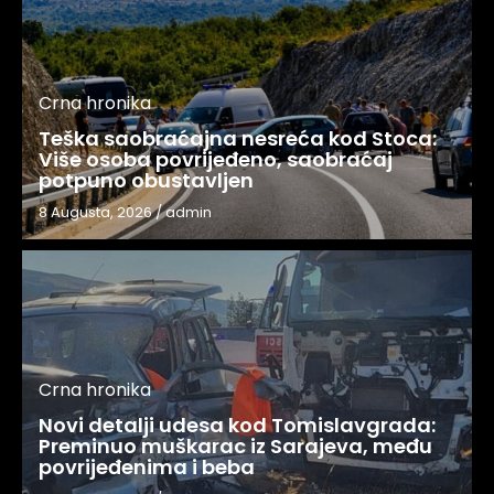
Crna hronika
Teška saobraćajna nesreća kod Stoca:
Više osoba povrijeđeno, saobraćaj
potpuno obustavljen
8 Augusta, 2026
/
admin
Crna hronika
Novi detalji udesa kod Tomislavgrada:
Preminuo muškarac iz Sarajeva, među
povrijeđenima i beba