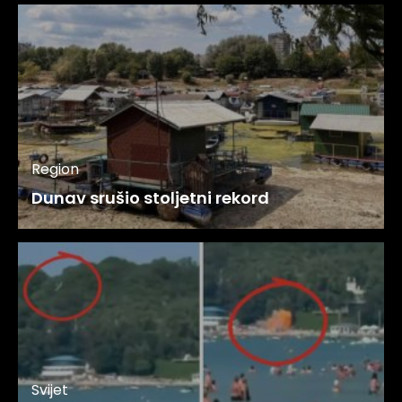
Region
Dunav srušio stoljetni rekord
Svijet