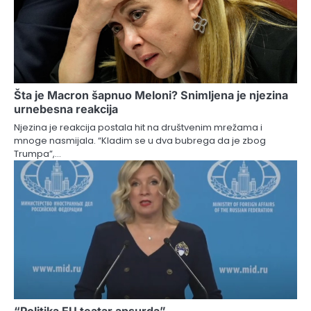
Šta je Macron šapnuo Meloni? Snimljena je njezina
urnebesna reakcija
Njezina je reakcija postala hit na društvenim mrežama i
mnoge nasmijala. “Kladim se u dva bubrega da je zbog
Trumpa”,…
“Politika EU teatar apsurda”