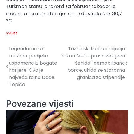
Turkmenistanu je rekord za februar također je
srušen, a temperatura je tamo dostigla čak 30,7
°C.
SVIJET
Legendarni rok
Tuzlanski kanton mijenja
Navigacija
muzičar podijelio
zakon: Veća prava za djecu
članaka
uspomene iz bogate
šehida i demobilisane
karijere: Ovo je
borce, ukida se starosna
najveća tajna Dade
granica za stipendije
Topića
Povezane vijesti