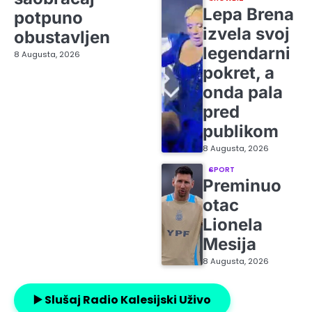
Lepa Brena
potpuno
izvela svoj
obustavljen
legendarni
8 Augusta, 2026
pokret, a
onda pala
pred
publikom
8 Augusta, 2026
SPORT
Preminuo
otac
Lionela
Mesija
8 Augusta, 2026
▶️ Slušaj Radio Kalesijski Uživo