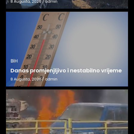
8 Augusta, 2026
/
admin
BiH
Danas promjenjljivo i nestabilno vrijeme
8 Augusta, 2026
/
admin