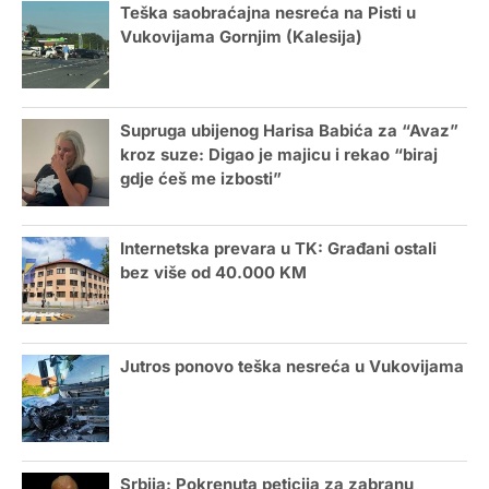
Teška saobraćajna nesreća na Pisti u
Vukovijama Gornjim (Kalesija)
Supruga ubijenog Harisa Babića za “Avaz”
kroz suze: Digao je majicu i rekao “biraj
gdje ćeš me izbosti”
Internetska prevara u TK: Građani ostali
bez više od 40.000 KM
Jutros ponovo teška nesreća u Vukovijama
Srbija: Pokrenuta peticija za zabranu