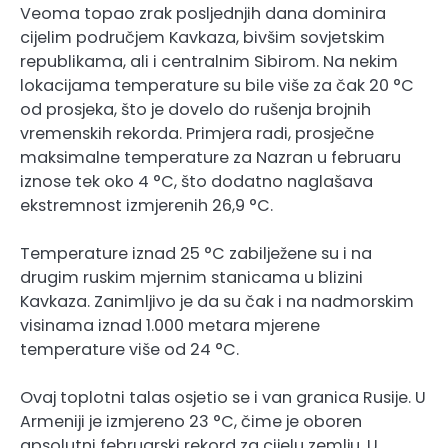
Veoma topao zrak posljednjih dana dominira
cijelim područjem Kavkaza, bivšim sovjetskim
republikama, ali i centralnim Sibirom. Na nekim
lokacijama temperature su bile više za čak 20 °C
od prosjeka, što je dovelo do rušenja brojnih
vremenskih rekorda. Primjera radi, prosječne
maksimalne temperature za Nazran u februaru
iznose tek oko 4 °C, što dodatno naglašava
ekstremnost izmjerenih 26,9 °C.
Temperature iznad 25 °C zabilježene su i na
drugim ruskim mjernim stanicama u blizini
Kavkaza. Zanimljivo je da su čak i na nadmorskim
visinama iznad 1.000 metara mjerene
temperature više od 24 °C.
Ovaj toplotni talas osjetio se i van granica Rusije. U
Armeniji je izmjereno 23 °C, čime je oboren
apsolutni februarski rekord za cijelu zemlju. U