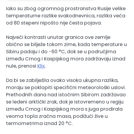
Iako su zbog ogromnog prostranstva Rusije velike
temperaturne razlike svakodnevnica, razlika veća
od 80 stepeni nipošto nije česta pojava.
Najveći kontrasti unutar granica ove zemlje
obično se bilježe tokom zime, kada temperature u
Sibiru padaju i do -60 °C, dok se u područjima
između Crnog i Kaspijskog mora zadržavaju iznad
nule, prenosi
Klix
.
Da bi se zabilježila ovako visoka ukupna razlika,
moraju se poklopiti specifični meteorološki uslovi.
Prethodnih dana nad istočnim Sibirom zadržavao
se ledeni arktički zrak, dok je istovremeno u regiju
između Crnog i Kaspijskog mora s juga prodirala
veoma topla zračna masa, podižući žive u
termometrima iznad 20 °C.