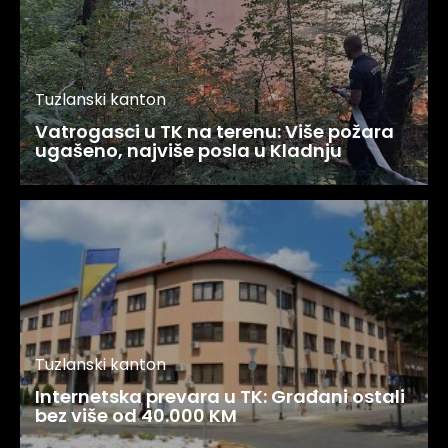
Tuzlanski kanton
Vatrogasci u TK na terenu: Više požara
ugašeno, najviše posla u Kladnju
Tuzlanski kanton
Internetska prevara u TK: Građani ostali
bez više od 40.000 KM