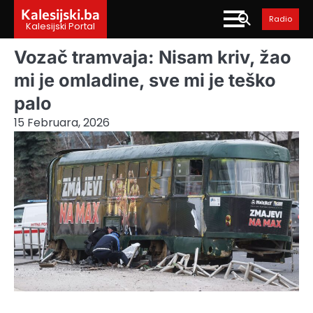
Skip
Kalesijski.ba
Radio
to
Kalesijski Portal
content
Vozač tramvaja: Nisam kriv, žao
mi je omladine, sve mi je teško
palo
15 Februara, 2026