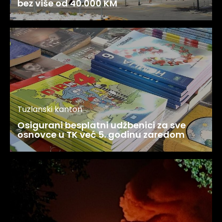
bez više od 40.000 KM
Tuzlanski kanton
Osigurani besplatni udžbenici za sve
osnovce u TK već 5. godinu zaredom