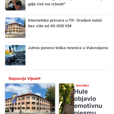
gdje ćeš me izbosti”
Internetska prevara u TK: Građani ostali
bez više od 40.000 KM
Jutros ponovo teška nesreća u Vukovijama
Najnovije Vijesti
SHOWBIZ
Hule
objavio
emotivnu
pjesmu