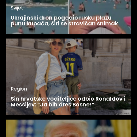
Svijet
Ukrajinski dron pogodio rusku plažu
punu kupača, širi se stravičan snimak
Region
Sin hrvatske voditeljice odbio Ronaldov i
Messijev: “Ja bih dres Bosne!”