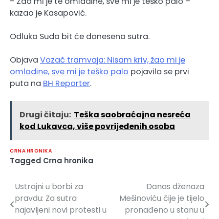
– Žao mi je te omladine, sve mi je teško palo –
kazao je Kasapović.
Odluka Suda bit će donesena sutra.
Objava
Vozač tramvaja: Nisam kriv, žao mi je
omladine, sve mi je teško palo
pojavila se prvi
puta na
BH Reporter
.
Drugi čitaju:
Teška saobraćajna nesreća
kod Lukavca, više povrijeđenih osoba
CRNA HRONIKA
Tagged
Crna hronika
Ustrajni u borbi za
Danas dženaza
Navigacija
pravdu: Za sutra
Mešinoviću čije je tijelo
članaka
najavljeni novi protesti u
pronađeno u stanu u