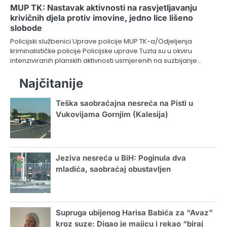
MUP TK: Nastavak aktivnosti na rasvjetljavanju
krivičnih djela protiv imovine, jedno lice lišeno
slobode
Policijski službenici Uprave policije MUP TK-a/Odjeljenja
kriminalističke policije Policijske uprave Tuzla su u okviru
intenziviranih planskih aktivnosti usmjerenih na suzbijanje…
Najčitanije
Teška saobraćajna nesreća na Pisti u
Vukovijama Gornjim (Kalesija)
Jeziva nesreća u BiH: Poginula dva
mladića, saobraćaj obustavljen
Supruga ubijenog Harisa Babića za “Avaz”
kroz suze: Digao je majicu i rekao “biraj