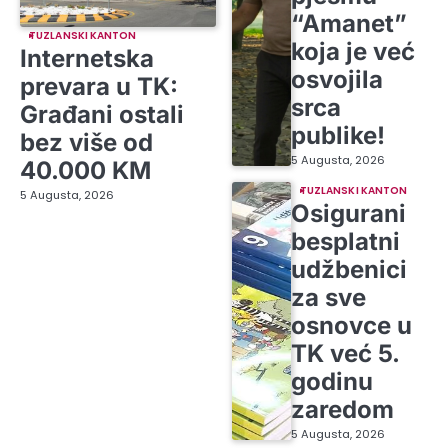
“Amanet”
TUZLANSKI KANTON
koja je već
Internetska
osvojila
prevara u TK:
srca
Građani ostali
publike!
bez više od
5 Augusta, 2026
40.000 KM
TUZLANSKI KANTON
5 Augusta, 2026
Osigurani
besplatni
udžbenici
za sve
osnovce u
TK već 5.
godinu
zaredom
5 Augusta, 2026