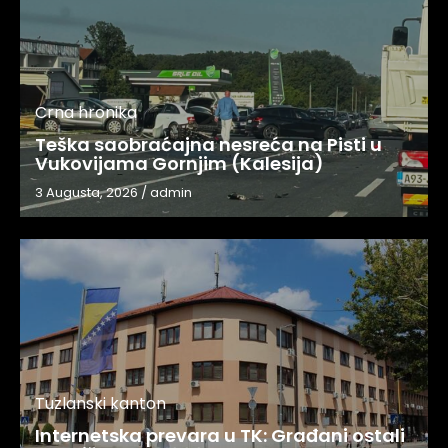
Crna hronika
Teška saobraćajna nesreća na Pisti u
Vukovijama Gornjim (Kalesija)
3 Augusta, 2026
/
admin
Tuzlanski kanton
Internetska prevara u TK: Građani ostali