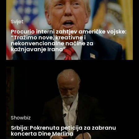
Svijet
Procurio interni zahtjev američke vojske:
“Tražimo nove, kreativne i
nekonvencionalne načine za
kažnjavanje Irana”
Showbiz
Srbija: Pokrenuta peticija za zabranu
koncerta Dine Merlina