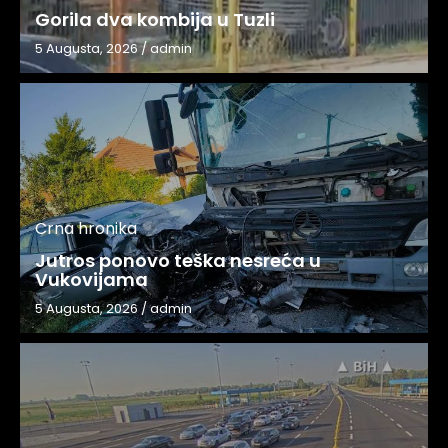
Gorila dva kombija u Tuzli
5 Augusta, 2026
/
admin
Crna hronika
Jutros ponovo teška nesreća u
Vukovijama
5 Augusta, 2026
/
admin