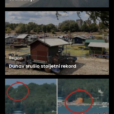
Region
Dunav srušio stoljetni rekord