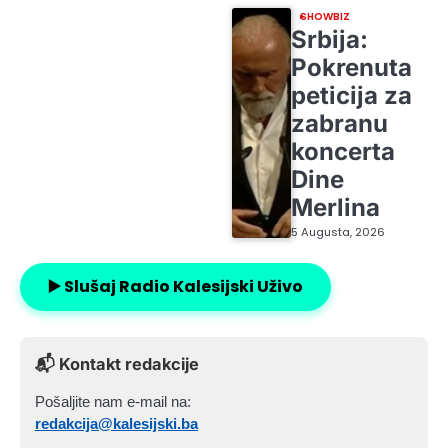
SHOWBIZ
Srbija:
Pokrenuta
peticija za
zabranu
koncerta
Dine
Merlina
5 Augusta, 2026
▶️ Slušaj Radio Kalesijski Uživo
📬 Kontakt redakcije
Pošaljite nam e-mail na:
redakcija@kalesijski.ba