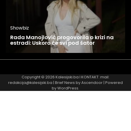
Showbiz
Rada Manojlović progovorila o krizi na
estradi: Uskoro će svi pod šator
Najnovije
Najčitanije
Copyright © 2026
Kalesijski.ba
I KONTAKT: mail:
redakcija@kalesijski.ba | Brief News by
Ascendoor
| Powered
by
WordPress
.