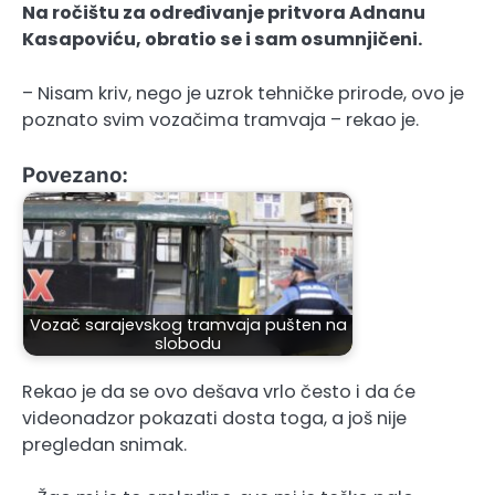
Na ročištu za određivanje pritvora Adnanu
Kasapoviću, obratio se i sam osumnjičeni.
– Nisam kriv, nego je uzrok tehničke prirode, ovo je
poznato svim vozačima tramvaja – rekao je.
Povezano:
Vozač sarajevskog tramvaja pušten na
slobodu
Rekao je da se ovo dešava vrlo često i da će
videonadzor pokazati dosta toga, a još nije
pregledan snimak.