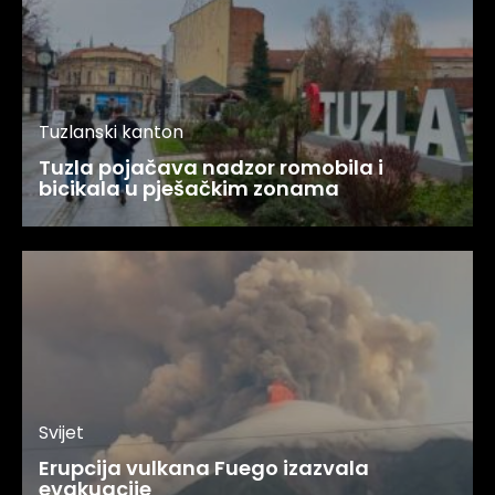
Tuzlanski kanton
Tuzla pojačava nadzor romobila i
bicikala u pješačkim zonama
Svijet
Erupcija vulkana Fuego izazvala
evakuacije