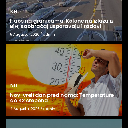
BiH
Haos na granicama: Kolone na izlazu iz
BiH, saobraćaj usporavaju i radovi
5 Augusta, 2026
/
admin
BiH
Novi vreli dan pred nama: Temperature
do 42 stepena
4 Augusta, 2026
/
admin