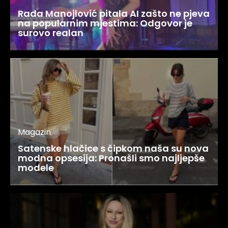
Rada Manojlović pitala AI zašto ne pjeva
na popularnim mjestima: Odgovor je
surovo realan
Magazin
Satenske hlačice s čipkom naša su nova
modna opsesija: Pronašli smo najljepše
modele