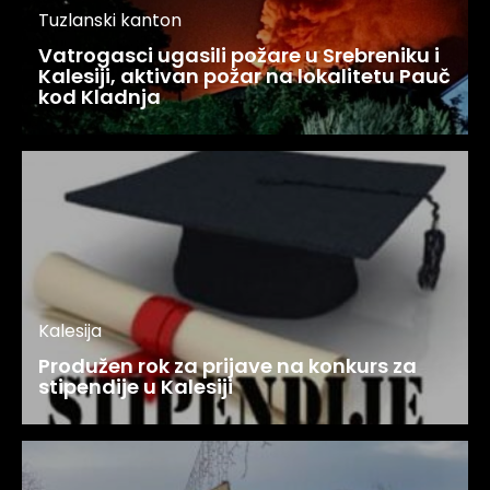
Tuzlanski kanton
Vatrogasci ugasili požare u Srebreniku i
Kalesiji, aktivan požar na lokalitetu Pauč
kod Kladnja
Kalesija
Produžen rok za prijave na konkurs za
stipendije u Kalesiji