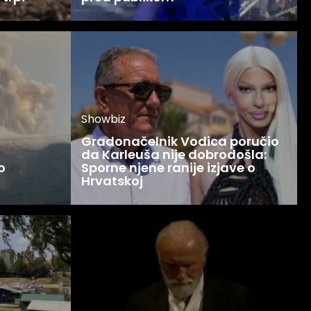
Showbiz
Gradonačelnik Vodica poručio
da Karleuša nije dobrodošla:
o
Sporne njene ranije izjave o
Hrvatskoj