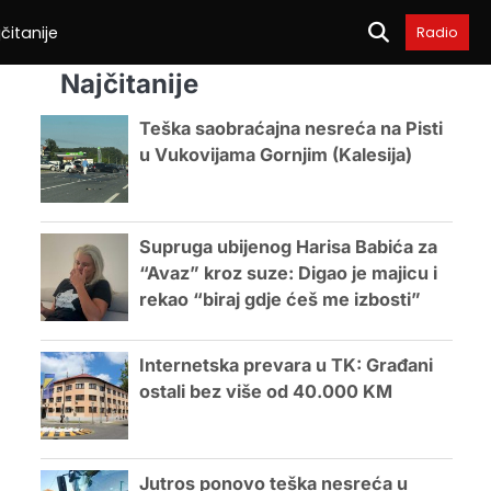
čitanije
Radio
Najčitanije
Teška saobraćajna nesreća na Pisti
u Vukovijama Gornjim (Kalesija)
Supruga ubijenog Harisa Babića za
“Avaz” kroz suze: Digao je majicu i
rekao “biraj gdje ćeš me izbosti”
Internetska prevara u TK: Građani
ostali bez više od 40.000 KM
Jutros ponovo teška nesreća u