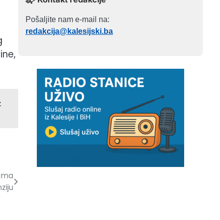
Pošaljite nam e-mail na:
redakcija@kalesijski.ba
g
ine,
-
 ima
ziju