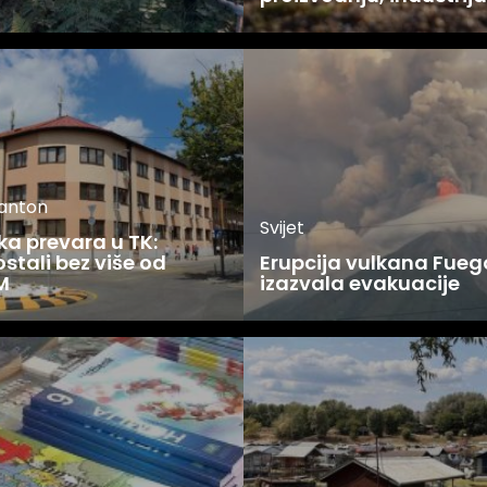
kanton
Svijet
ka prevara u TK:
stali bez više od
Erupcija vulkana Fueg
M
izazvala evakuacije