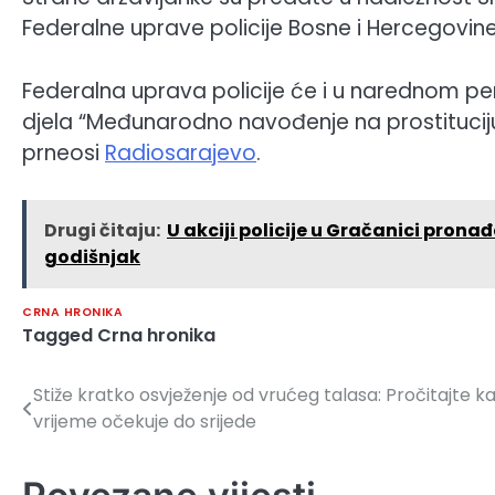
Federalne uprave policije Bosne i Hercegovine
Federalna uprava policije će i u narednom pe
djela “Međunarodno navođenje na prostituciju”
prneosi
Radiosarajevo
.
Drugi čitaju:
U akciji policije u Gračanici pron
godišnjak
CRNA HRONIKA
Tagged
Crna hronika
Stiže kratko osvježenje od vrućeg talasa: Pročitajte k
Navigacija
vrijeme očekuje do srijede
članaka