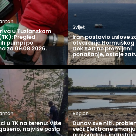
kanton
Svijet
oriva u Tuzlanskom
(TK): Pregled
Iran postavio uslove z
ijih pumpi po
otvaranje Hormuškog
a za 09.08.2026.
Dok SAD ne promijeni
ponašanje, ostaje zat
kanton
Region
i u TK na terenu: Više
Dunav sve niži, proble
gašeno, najviše posla
veći: Elektrane smanju
u
proizvodnju, industrija