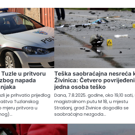
z Tuzle u pritvoru
Teška saobraćajna nesreća 
 zbog napada
Živinica: Četvero povrijeđeni
šnjaka
jedna osoba teško
li je prihvatio prijedlog
Dana, 7.8.2025. godine, oko 19,10 sati,
laštva Tuzlanskog
magistralnom putu M 18, u mjestu
o mjeru pritvora u
Strašanj, grad Živinice dogodila se
dnog)…
saobraćajna nezgoda…