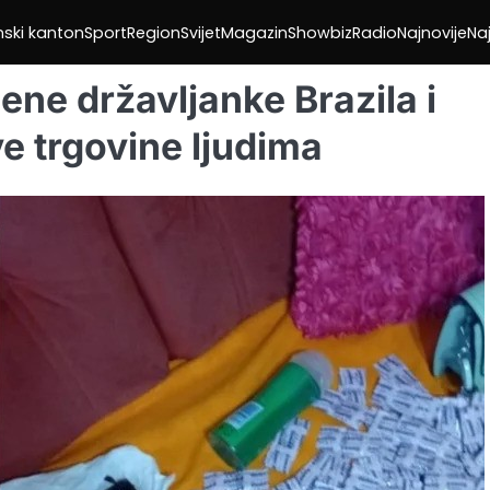
nski kanton
Sport
Region
Svijet
Magazin
Showbiz
Radio
Najnovije
Naj
ene državljanke Brazila i
e trgovine ljudima