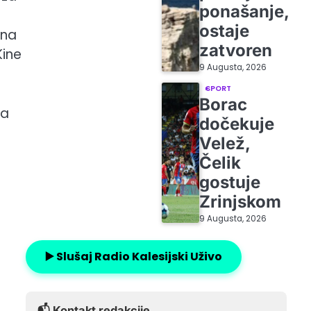
ponašanje,
ostaje
 na
zatvoren
Kine
9 Augusta, 2026
SPORT
Borac
da
dočekuje
Velež,
Čelik
gostuje
Zrinjskom
9 Augusta, 2026
▶️ Slušaj Radio Kalesijski Uživo
📬 Kontakt redakcije