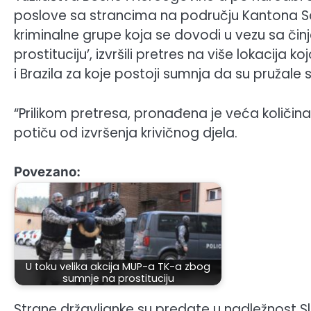
poslove sa strancima na području Kantona Sa
kriminalne grupe koja se dovodi u vezu sa či
prostituciju’, izvršili pretres na više lokacija 
i Brazila za koje postoji sumnja da su pružale
“Prilikom pretresa, pronađena je veća količin
potiču od izvršenja krivičnog djela.
Povezano:
U toku velika akcija MUP-a TK-a zbog
sumnje na prostituciju
Strane državljanke su predate u nadležnost Sl