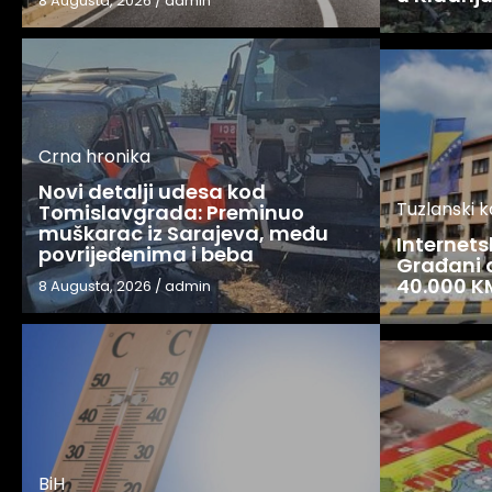
8 Augusta, 2026
/
admin
Crna hronika
Novi detalji udesa kod
Tuzlanski 
Tomislavgrada: Preminuo
muškarac iz Sarajeva, među
Internets
povrijeđenima i beba
Građani o
40.000 K
8 Augusta, 2026
/
admin
BiH