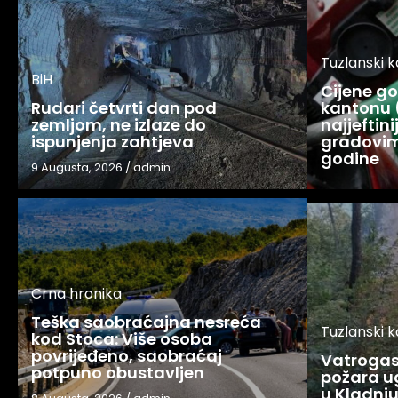
Tuzlanski 
BiH
Cijene g
Rudari četvrti dan pod
kantonu 
zemljom, ne izlaze do
najjeftin
ispunjenja zahtjeva
gradovim
godine
9 Augusta, 2026
/
admin
Crna hronika
Teška saobraćajna nesreća
Tuzlanski 
kod Stoca: Više osoba
povrijeđeno, saobraćaj
Vatrogasc
potpuno obustavljen
požara u
u Kladnj