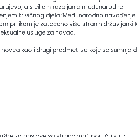
rajevo, a s ciljem razbijanja međunarodne
njenjem krivičnog djela ‘Međunarodno navođenje
kojom prilikom je zatečeno više stranih državljanki 
 seksualne usluge za novac.
a novca kao i drugi predmeti za koje se sumnja 
užbe za poslove sa strancima”, poručili su iz