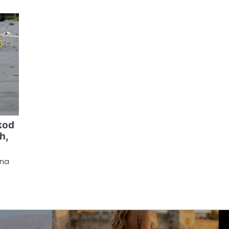
kod
h,
 na