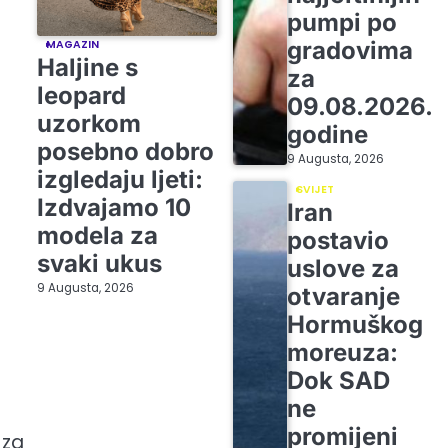
pumpi po
gradovima
MAGAZIN
Haljine s
za
leopard
09.08.2026.
uzorkom
godine
posebno dobro
9 Augusta, 2026
izgledaju ljeti:
SVIJET
Izdvajamo 10
Iran
modela za
postavio
svaki ukus
uslove za
9 Augusta, 2026
otvaranje
Hormuškog
moreuza:
Dok SAD
ne
promijeni
 za