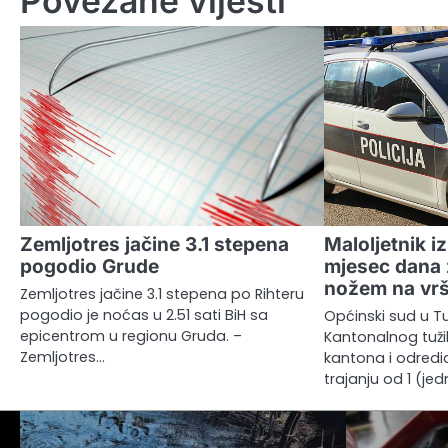
Povezane vijesti
Zemljotres jačine 3.1 stepena
Maloljetnik i
pogodio Grude
mjesec dana
nožem na vr
Zemljotres jačine 3.1 stepena po Rihteru
pogodio je noćas u 2.51 sati BiH sa
Općinski sud u Tuz
epicentrom u regionu Gruda. –
Kantonalnog tuži
Zemljotres…
kantona i odredi
trajanju od 1 (je