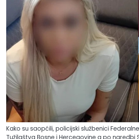
Kako su saopćili, policijski službenici Federal
Tužilaštva Bosne i Hercegovine a po naredbi 