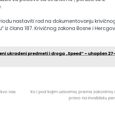
.
riodu nastaviti rad na dokumentovanju krivično
 iz člana 187. Krivičnog zakona Bosne i Hercgov
ađeni ukradeni predmeti i droga „Speed“ – uhapšen 27
akvo nas
Ko i pod kojim uslovima, prema zakonima,
pravo na invalidsku pen