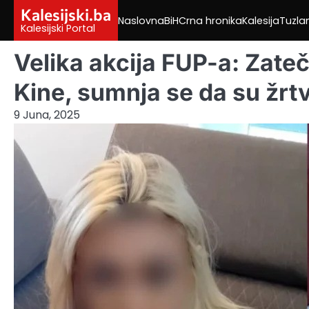
Skip
Kalesijski.ba
Naslovna
BiH
Crna hronika
Kalesija
Tuzla
to
Kalesijski Portal
content
Velika akcija FUP-a: Zateč
Kine, sumnja se da su žrtv
9 Juna, 2025