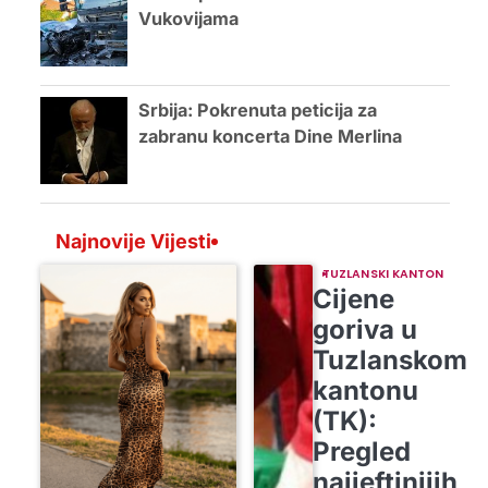
Vukovijama
Srbija: Pokrenuta peticija za
zabranu koncerta Dine Merlina
Najnovije Vijesti
TUZLANSKI KANTON
Cijene
goriva u
Tuzlanskom
kantonu
(TK):
Pregled
najjeftinijih