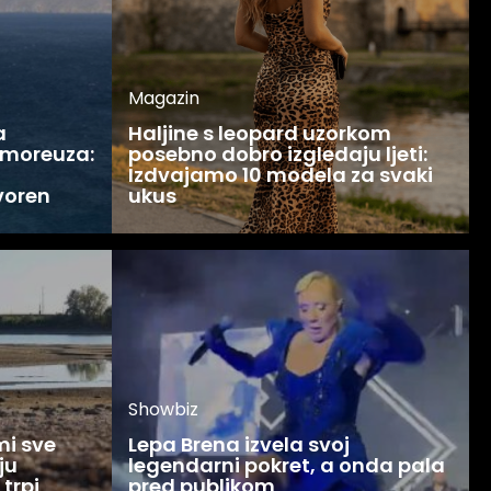
Magazin
a
Haljine s leopard uzorkom
 moreuza:
posebno dobro izgledaju ljeti:
Izdvajamo 10 modela za svaki
voren
ukus
Showbiz
mi sve
Lepa Brena izvela svoj
ju
legendarni pokret, a onda pala
 trpi
pred publikom