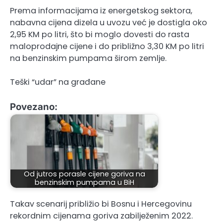
Prema informacijama iz energetskog sektora,
nabavna cijena dizela u uvozu već je dostigla oko
2,95 KM po litri, što bi moglo dovesti do rasta
maloprodajne cijene i do približno 3,30 KM po litri
na benzinskim pumpama širom zemlje.
Teški “udar” na građane
Povezano:
Od jutros porasle cijene goriva na
benzinskim pumpama u BiH
Takav scenarij približio bi Bosnu i Hercegovinu
rekordnim cijenama goriva zabilježenim 2022.