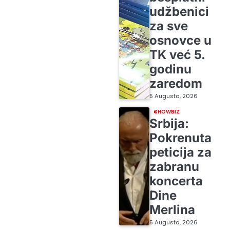
udžbenici
za sve
osnovce u
TK već 5.
godinu
zaredom
5 Augusta, 2026
SHOWBIZ
Srbija:
Pokrenuta
peticija za
zabranu
koncerta
Dine
Merlina
5 Augusta, 2026