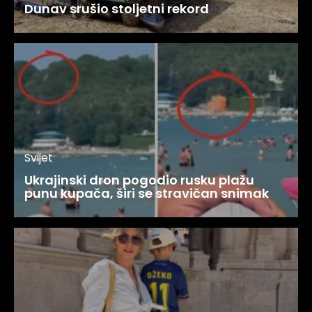
Dunav srušio stoljetni rekord
Svijet
Ukrajinski dron pogodio rusku plažu
punu kupača, širi se stravičan snimak