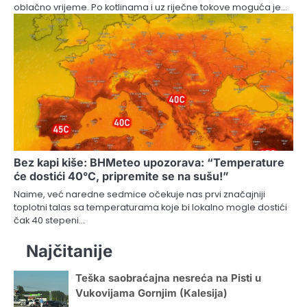
oblačno vrijeme. Po kotlinama i uz riječne tokove moguća je…
Bez kapi kiše: BHMeteo upozorava: “Temperature
će dostići 40°C, pripremite se na sušu!”
Naime, već naredne sedmice očekuje nas prvi značajniji
toplotni talas sa temperaturama koje bi lokalno mogle dostići
čak 40 stepeni…
Najčitanije
Teška saobraćajna nesreća na Pisti u
Vukovijama Gornjim (Kalesija)