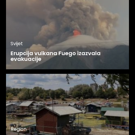
Svijet
Erupcija vulkana Fuego izazvala
evakuacije
Region