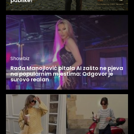
publike!
Showbiz
Rada Manojlović pitala AI zašto ne pjeva
na popularnim mjestima: Odgovor je
surovo realan