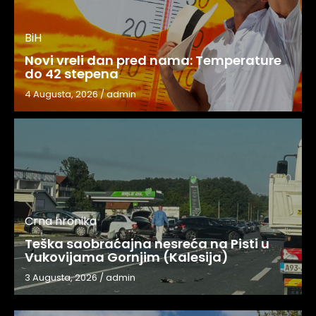
BiH
Novi vreli dan pred nama: Temperature
do 42 stepena
4 Augusta, 2026
/
admin
Crna hronika
Teška saobraćajna nesreća na Pisti u
Vukovijama Gornjim (Kalesija)
3 Augusta, 2026
/
admin