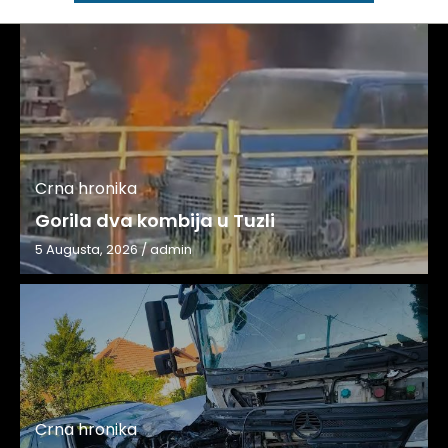
Crna hronika
Gorila dva kombija u Tuzli
5 Augusta, 2026
/
admin
Crna hronika