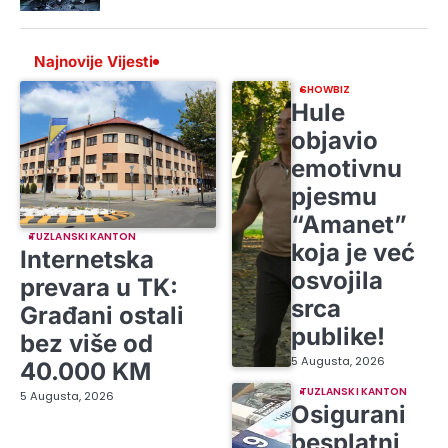
Najnovije Vijesti
SHOWBIZ
Hule
objavio
emotivnu
pjesmu
“Amanet”
TUZLANSKI KANTON
koja je već
Internetska
osvojila
prevara u TK:
srca
Građani ostali
publike!
bez više od
5 Augusta, 2026
40.000 KM
TUZLANSKI KANTON
5 Augusta, 2026
Osigurani
besplatni