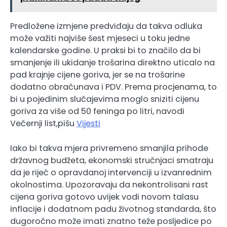
Predložene izmjene predviđaju da takva odluka
može važiti najviše šest mjeseci u toku jedne
kalendarske godine. U praksi bi to značilo da bi
smanjenje ili ukidanje trošarina direktno uticalo na
pad krajnje cijene goriva, jer se na trošarine
dodatno obračunava i PDV. Prema procjenama, to
bi u pojedinim slučajevima moglo sniziti cijenu
goriva za više od 50 feninga po litri, navodi
Večernji list,pišu
Vijesti
Iako bi takva mjera privremeno smanjila prihode
državnog budžeta, ekonomski stručnjaci smatraju
da je riječ o opravdanoj intervenciji u izvanrednim
okolnostima. Upozoravaju da nekontrolisani rast
cijena goriva gotovo uvijek vodi novom talasu
inflacije i dodatnom padu životnog standarda, što
dugoročno može imati znatno teže posljedice po