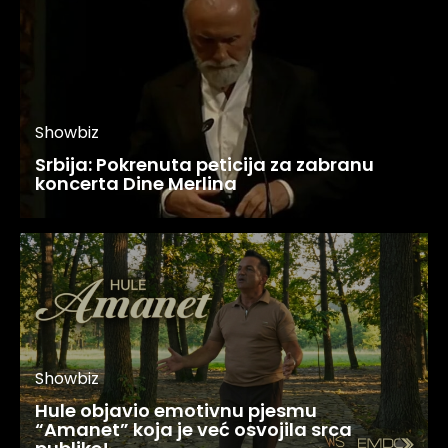
Showbiz
Srbija: Pokrenuta peticija za zabranu
koncerta Dine Merlina
Showbiz
Hule objavio emotivnu pjesmu
“Amanet” koja je već osvojila srca