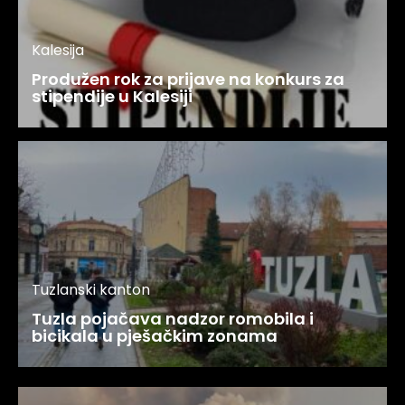
Kalesija
Produžen rok za prijave na konkurs za
stipendije u Kalesiji
Tuzlanski kanton
Tuzla pojačava nadzor romobila i
bicikala u pješačkim zonama