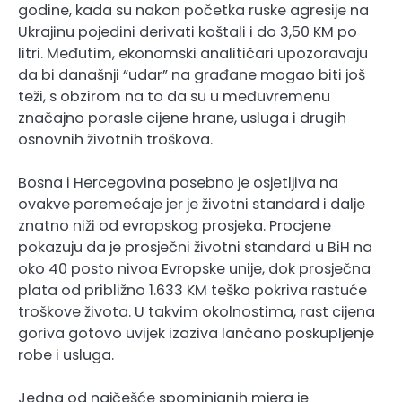
godine, kada su nakon početka ruske agresije na
Ukrajinu pojedini derivati koštali i do 3,50 KM po
litri. Međutim, ekonomski analitičari upozoravaju
da bi današnji “udar” na građane mogao biti još
teži, s obzirom na to da su u međuvremenu
značajno porasle cijene hrane, usluga i drugih
osnovnih životnih troškova.
Bosna i Hercegovina posebno je osjetljiva na
ovakve poremećaje jer je životni standard i dalje
znatno niži od evropskog prosjeka. Procjene
pokazuju da je prosječni životni standard u BiH na
oko 40 posto nivoa Evropske unije, dok prosječna
plata od približno 1.633 KM teško pokriva rastuće
troškove života. U takvim okolnostima, rast cijena
goriva gotovo uvijek izaziva lančano poskupljenje
robe i usluga.
Jedna od najčešće spominjanih mjera je