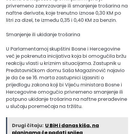
privremeno zamrzavanje ili smanjenje trošarina na
naftne derivate, koje trenutno iznose 0,30 KM po
litri za dizel, te između 0,35 i 0,40 KM za benzin.
Smanjenje ili ukidanje trošarina
U Parlamentarnoj skupštini Bosne i Hercegovine
već je pokrenuta inicijativa koja bi omogućila bržu
reakciju vlasti u kriznim situacijama. Zastupnik u
Predstavničkom domu Saša Magazinović najavio
je da će se 16. marta zastupnici izjasniti o
prijedlogu zakona koji bi Vijeću ministara Bosne i
Hercegovine omogućio privremeno smanjenje ili
potpuno ukidanje trošarina na naftne prerađevine
u slučaju poremećaja na tržištu.
Drugi čitaju:
U BiH i danas kiša, na
planinama će padati snijeg