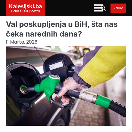
Skip
Kalesijski.ba
Radio
to
Kalesijski Portal
content
Val poskupljenja u BiH, šta nas
čeka narednih dana?
11 Marta, 2026