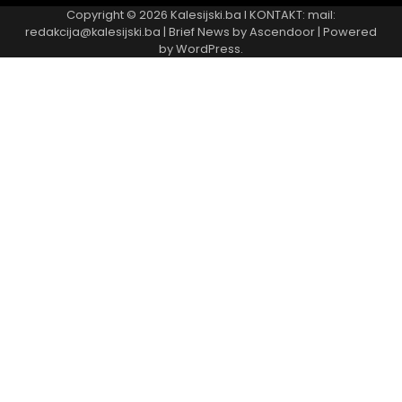
Copyright © 2026
Kalesijski.ba
I KONTAKT: mail:
redakcija@kalesijski.ba | Brief News by
Ascendoor
| Powered
by
WordPress
.