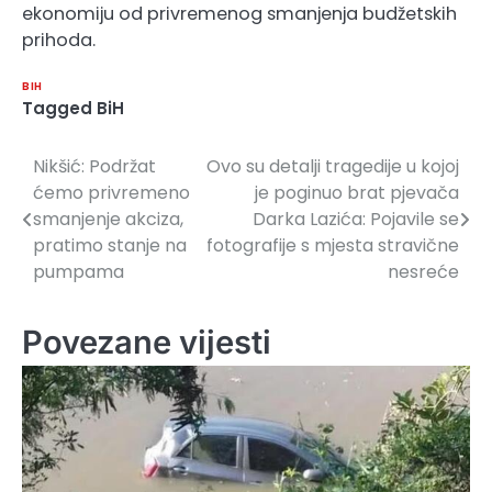
ekonomiju od privremenog smanjenja budžetskih
prihoda.
BIH
Tagged
BiH
Nikšić: Podržat
Ovo su detalji tragedije u kojoj
Navigacija
ćemo privremeno
je poginuo brat pjevača
članaka
smanjenje akciza,
Darka Lazića: Pojavile se
pratimo stanje na
fotografije s mjesta stravične
pumpama
nesreće
Povezane vijesti