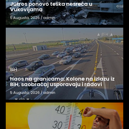
Jutros ponovo teška nesreća u
Vukovijama
5 Augusta, 2026
/
admin
BiH
Haos na granicama: Kolone na izlazu iz
BiH, saobraćaj usporavaju i radovi
5 Augusta, 2026
/
admin