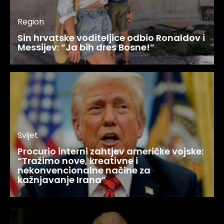
Region
Sin hrvatske voditeljice odbio Ronaldov i
Messijev: “Ja bih dres Bosne!”
Svijet
Procurio interni zahtjev američke vojske:
“Tražimo nove, kreativne i
nekonvencionalne načine za
kažnjavanje Irana”