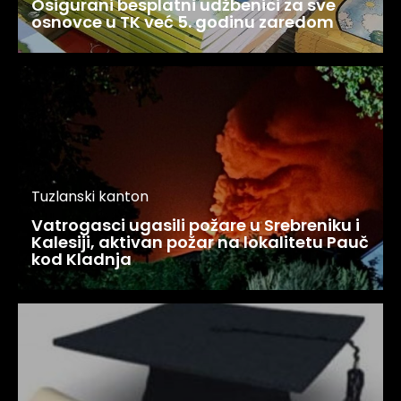
Osigurani besplatni udžbenici za sve
osnovce u TK već 5. godinu zaredom
Tuzlanski kanton
Vatrogasci ugasili požare u Srebreniku i
Kalesiji, aktivan požar na lokalitetu Pauč
kod Kladnja