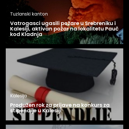
Tuzlanski kanton
Vatrogasci ugasili požare u Srebreniku i
Kalesiji, aktivan požar na lokalitetu Pauč
kod Kladnja
Kalesija
Produžen rok za prijave na konkurs za
stipendije u Kalesiji