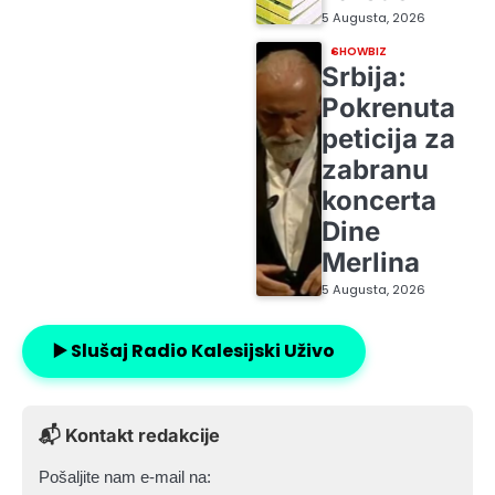
5 Augusta, 2026
SHOWBIZ
Srbija:
Pokrenuta
peticija za
zabranu
koncerta
Dine
Merlina
5 Augusta, 2026
▶️ Slušaj Radio Kalesijski Uživo
📬 Kontakt redakcije
Pošaljite nam e-mail na: