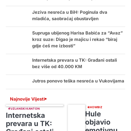
Jeziva nesreća u BiH: Poginula dva
mladića, saobraćaj obustavljen
Supruga ubijenog Harisa Babića za “Avaz”
kroz suze: Digao je majicu i rekao “biraj
gdje ćeš me izbosti”
Internetska prevara u TK: Građani ostali
bez više od 40.000 KM
Jutros ponovo teška nesreća u Vukovijama
Najnovije Vijesti
SHOWBIZ
TUZLANSKI KANTON
Hule
Internetska
objavio
prevara u TK:
emotivnu