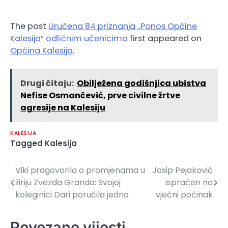
The post
Uručena 84 priznanja „Ponos Općine
Kalesija“ odličnim učenicima
first appeared on
Općina Kalesija
.
Drugi čitaju:
Obilježena godišnjica ubistva
Nefise Osmančević, prve civilne žrtve
agresije na Kalesiju
KALESIJA
Tagged
Kalesija
Viki progovorila o promjenama u
Josip Pejaković
Navigacija
žiriju Zvezda Granda: Svojoj
ispraćen na
članaka
koleginici Dari poručila jedno
vječni počinak
Povezane vijesti