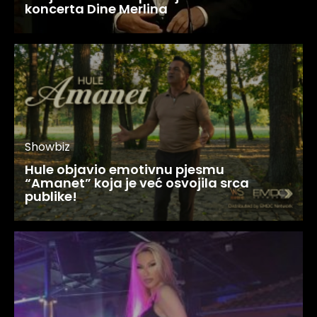
koncerta Dine Merlina
Showbiz
Hule objavio emotivnu pjesmu
“Amanet” koja je već osvojila srca
publike!