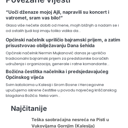
“Uoči dženaze mojoj Ajli, napravili su koncert i
vatromet, sram vas bilo!”
Glasa više nećete dobiti od mene, mojih bližnjih a nadam se i
od ostalih ljudi koji imaju toliko vidika da…
Općinski načelnik upriličio bajramski prijem, a zatim
prisustvovao obilježavanju Dana šehida
Općinski načelnik Nermin Mujkanović danas je upriličio
tradicionalni bajramski prijem za predstavnike boračkih
udruženja i organizacija, generale i ratne komandante…
Božićna čestitka načelnika i predsjedavajućeg
Općinskog vijeća
Svim katolicima u Kalesiji i širom Bosne i Hercegovine
upućujemo iskrene čestitke u povodu najvećeg krišćanskog
blagdana Božića. Neka vam…
Najčitanije
Teška saobraćajna nesreća na Pisti u
Vukovijama Gornjim (Kalesija)