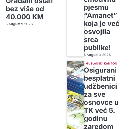
Građani ostali
pjesmu
bez više od
“Amanet”
40.000 KM
koja je već
5 Augusta, 2026
osvojila
srca
publike!
5 Augusta, 2026
TUZLANSKI KANTON
Osigurani
besplatni
udžbenici
za sve
osnovce u
TK već 5.
godinu
zaredom