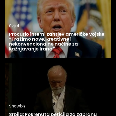
Svijet
Procurio interni zahtjev američke vojske:
“Tražimo nove, kreativne i
nekonvencionalne načine za
kažnjavanje Irana”
Showbiz
Srbija: Pokrenuta peticija za zabranu