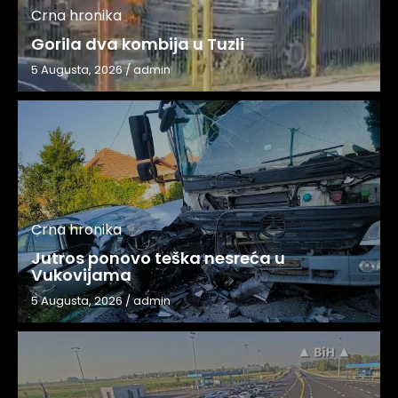
Crna hronika
Gorila dva kombija u Tuzli
5 Augusta, 2026
/
admin
Crna hronika
Jutros ponovo teška nesreća u
Vukovijama
5 Augusta, 2026
/
admin