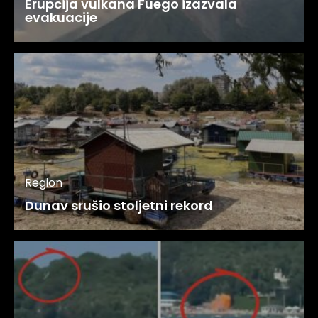
Erupcija vulkana Fuego izazvala
evakuacije
Region
Dunav srušio stoljetni rekord