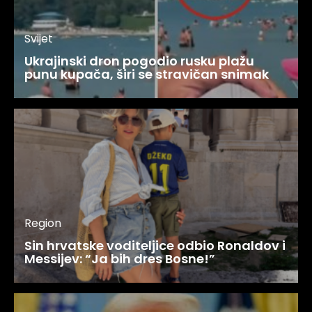
Svijet
Ukrajinski dron pogodio rusku plažu
punu kupača, širi se stravičan snimak
Region
Sin hrvatske voditeljice odbio Ronaldov i
Messijev: “Ja bih dres Bosne!”