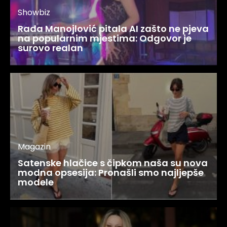
Showbiz
Rada Manojlović pitala AI zašto ne pjeva
na popularnim mjestima: Odgovor je
surovo realan
Magazin
Satenske hlačice s čipkom naša su nova
modna opsesija: Pronašli smo najljepše
modele