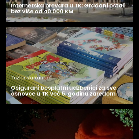
Internetska prevara u TK: Građani ostali
bez više od 40.000 KM
Tuzlanski kanton
Osigurani besplatni udžbenici za sve
osnovce u TK već 5. godinu zaredom