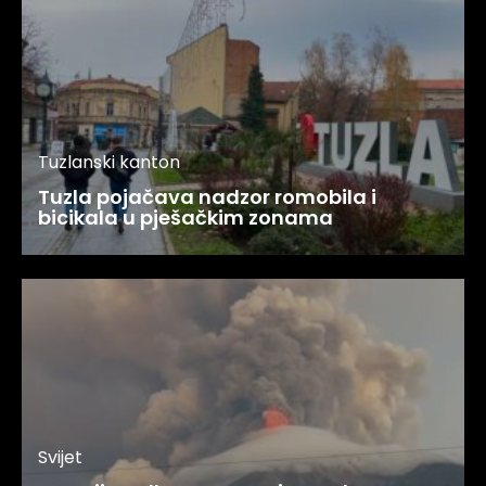
Tuzlanski kanton
Tuzla pojačava nadzor romobila i
bicikala u pješačkim zonama
Svijet