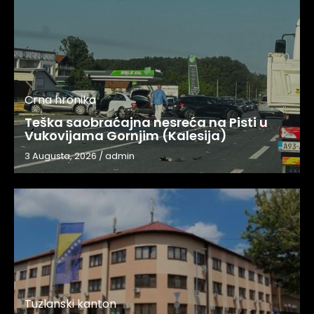
Crna hronika
Teška saobraćajna nesreća na Pisti u
Vukovijama Gornjim (Kalesija)
3 Augusta, 2026
/
admin
Tuzlanski kanton