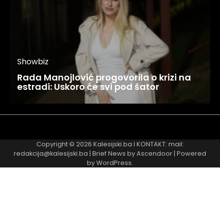
Showbiz
Rada Manojlović progovorila o krizi na
estradi: Uskoro će svi pod šator
Najnovije
Najčitanije
Copyright © 2026
Kalesijski.ba
I KONTAKT: mail:
redakcija@kalesijski.ba | Brief News by
Ascendoor
| Powered
by
WordPress
.