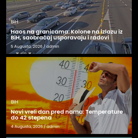
BiH
Haos na granicama: Kolone na izlazu iz
BiH, saobraćaj usporavaju i radovi
5 Augusta, 2026
/
admin
BiH
Novi vreli dan pred nama: Temperature
do 42 stepena
4 Augusta, 2026
/
admin