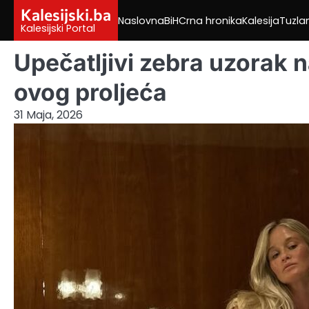
Skip
Kalesijski.ba
Naslovna
BiH
Crna hronika
Kalesija
Tuzla
to
Kalesijski Portal
content
Upečatljivi zebra uzorak n
ovog proljeća
31 Maja, 2026