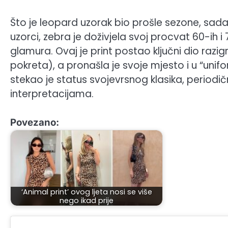
Što je leopard uzorak bio prošle sezone, sada j
uzorci, zebra je doživjela svoj procvat 60-ih 
glamura. Ovaj je print postao ključni dio raz
pokreta), a pronašla je svoje mjesto i u “unif
stekao je status svojevrsnog klasika, periodič
interpretacijama.
Povezano:
‘Animal print’ ovog ljeta nosi se više
nego ikad prije