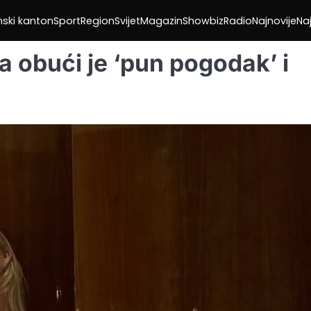
nski kanton
Sport
Region
Svijet
Magazin
Showbiz
Radio
Najnovije
Naj
a obući je ‘pun pogodak’ i