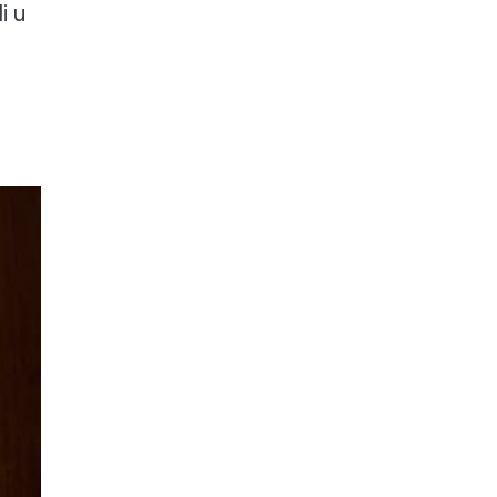
i u
m