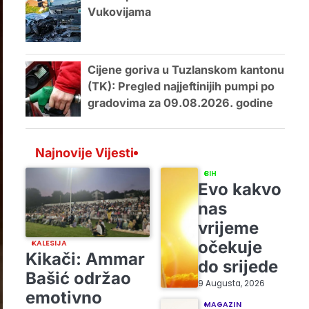
Vukovijama
Cijene goriva u Tuzlanskom kantonu
(TK): Pregled najjeftinijih pumpi po
gradovima za 09.08.2026. godine
Najnovije Vijesti
BIH
Evo kakvo
nas
vrijeme
očekuje
KALESIJA
Kikači: Ammar
do srijede
Bašić održao
9 Augusta, 2026
emotivno
MAGAZIN