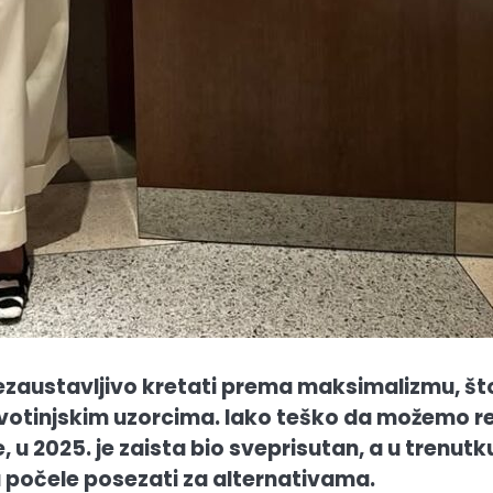
ezaustavljivo kretati prema maksimalizmu, što
ivotinjskim uzorcima. Iako teško da možemo re
 u 2025. je zaista bio sveprisutan, a u trenutk
u počele posezati za alternativama.