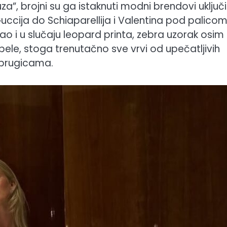
”, brojni su ga istaknuti modni brendovi uključil
uccija do Schiaparellija i Valentina pod palico
ao i u slučaju leopard printa, zebra uzorak osim
ipele, stoga trenutačno sve vrvi od upečatljivih
im prugicama.