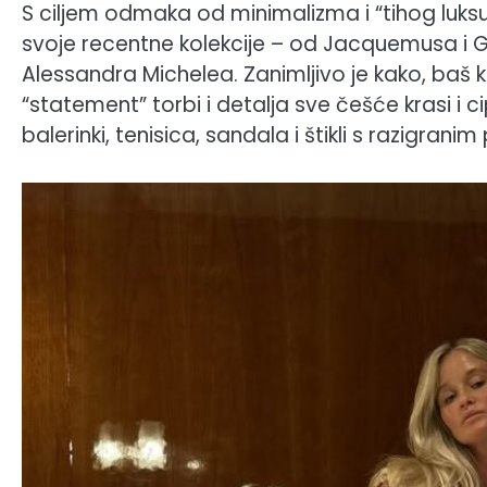
S ciljem odmaka od minimalizma i “tihog luksuza
svoje recentne kolekcije – od Jacquemusa i G
Alessandra Michelea. Zanimljivo je kako, baš k
“statement” torbi i detalja sve češće krasi i c
balerinki, tenisica, sandala i štikli s razigran