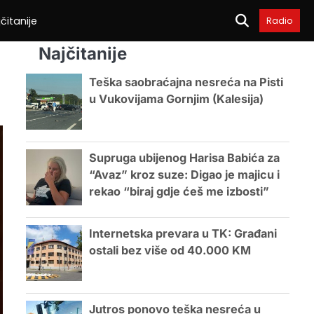
čitanije
Radio
Najčitanije
Teška saobraćajna nesreća na Pisti
u Vukovijama Gornjim (Kalesija)
Supruga ubijenog Harisa Babića za
“Avaz” kroz suze: Digao je majicu i
rekao “biraj gdje ćeš me izbosti”
Internetska prevara u TK: Građani
ostali bez više od 40.000 KM
Jutros ponovo teška nesreća u