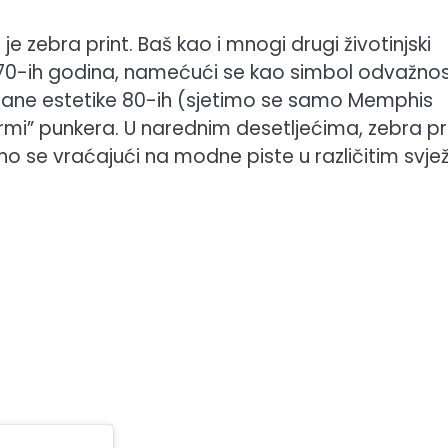
e zebra print. Baš kao i mnogi drugi životinjski
i 70-ih godina, namećući se kao simbol odvažnost
igrane estetike 80-ih (sjetimo se samo Memphis
ormi” punkera. U narednim desetljećima, zebra pr
no se vraćajući na modne piste u različitim svje