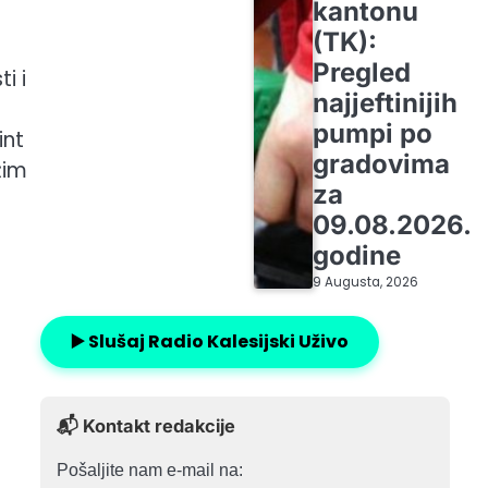
kantonu
(TK):
Pregled
i i
najjeftinijih
pumpi po
int
gradovima
žim
za
09.08.2026.
godine
9 Augusta, 2026
▶️ Slušaj Radio Kalesijski Uživo
📬 Kontakt redakcije
Pošaljite nam e-mail na: