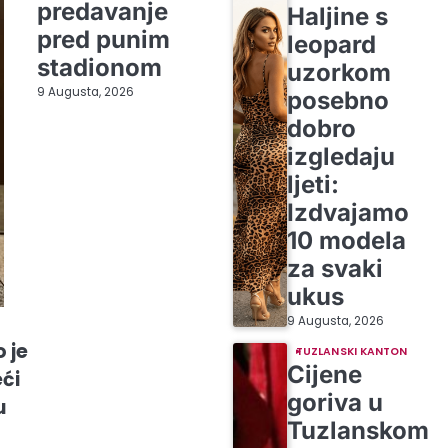
predavanje
Haljine s
pred punim
leopard
stadionom
uzorkom
9 Augusta, 2026
posebno
dobro
izgledaju
ljeti:
Izdvajamo
10 modela
za svaki
ukus
9 Augusta, 2026
 je
TUZLANSKI KANTON
Cijene
ći
goriva u
u
Tuzlanskom