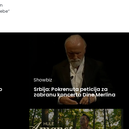
in
tebe”
Showbiz
o
Srbija: Pokrenuta peticija za
zabranu koncerta Dine Merlina