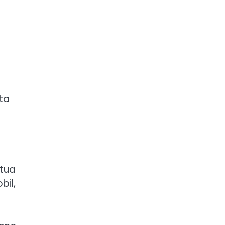
ta
atua
bil,