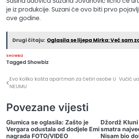
Sašina udovica Suzana Jovanović lično će ur
je iz produkcije. Suzani će ovo biti prvo pojavl
ove godine.
Drugi čitaju:
Oglasila se lijepa Mirka: Već sam za
SHOWBIZ
Tagged
Showbiz
Evo koliko košta apartman za četiri osobe U
Vučić uo
Navigacija
NEUMU
članaka
Povezane vijesti
Glumica se oglasila: Zašto je
Džordž Kluni 
Vergara odustala od dodjele Emi
smatra najv
nagrada FOTO/VIDEO
Nisam bio do