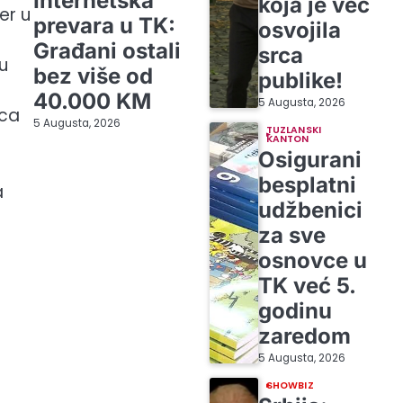
Internetska
koja je već
er u
prevara u TK:
osvojila
Građani ostali
srca
u
bez više od
publike!
40.000 KM
5 Augusta, 2026
eca
5 Augusta, 2026
TUZLANSKI
KANTON
Osigurani
besplatni
a
udžbenici
za sve
osnovce u
TK već 5.
godinu
zaredom
5 Augusta, 2026
SHOWBIZ