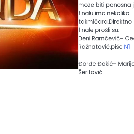
može biti ponosna j
finalu ima nekoliko
takmičara.Direktno 
finale prošli su:
Deni Ramčević– C
Ražnatović,piše
N1
Đorđe Đokić– Marij
Šerifović