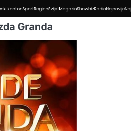
nski kanton
Sport
Region
Svijet
Magazin
Showbiz
Radio
Najnovije
Naj
ezda Granda