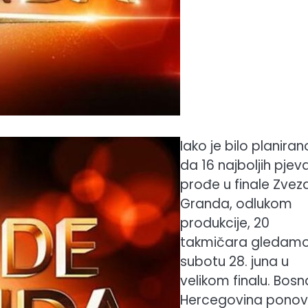
Iako je bilo planiran
da 16 najboljih pje
prođe u finale Zvez
Granda, odlukom
produkcije, 20
takmičara gledamo
subotu 28. juna u
velikom finalu. Bosna
Hercegovina pono