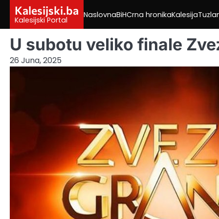
Skip
Kalesijski.ba
Naslovna
BiH
Crna hronika
Kalesija
Tuzla
to
Kalesijski Portal
content
U subotu veliko finale Zv
26 Juna, 2025