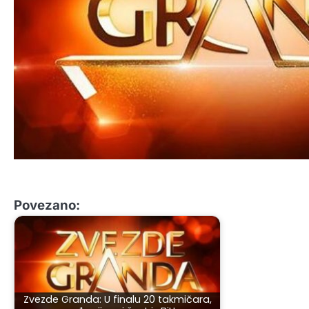
Povezano:
Zvezde Granda: U finalu 20 takmičara,