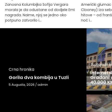
Zanosna Kolumbijka Sofija Vergara
Američki glumac 
morala je da odustane od dodjele Emi
Clooney) iza seb
nagrada. Naime, njoj se jedno oko
hitove – od fran
potpuno zatvorilo i…
noć i…
Tuzlanski 
Crna hronika
Internets
Gorila dva kombija u Tuzli
Građani o
40.000 K
5 Augusta, 2026
/
admin