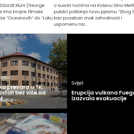
Džordž Kluni (George
U susret noćima na Koševu Dino Merl
e ima brojne filmske
publici poklanja novu pjesmu “Zbog 
šize “Oceanovih” do “Laku
kao poseban znak zahvalnosti i
uspomenu na…
kanton
Svijet
ka prevara u TK:
stali bez više od
Erupcija vulkana Fueg
M
izazvala evakuacije