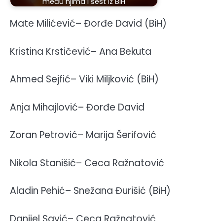
među njima i šest iz BiH
Mate Milićević– Đorđe David (BiH)
Kristina Krstičević– Ana Bekuta
Ahmed Sejfić– Viki Miljković (BiH)
Anja Mihajlović– Đorđe David
Zoran Petrović– Marija Šerifović
Nikola Stanišić– Ceca Ražnatović
Aladin Pehić– Snežana Đurišić (BiH)
Danijel Savić– Ceca Ražnatović