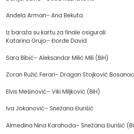
Anđela Arman– Ana Bekuta
Iz baraža su kartu za finale osigurali:
Katarina Grujo– Đorđe David
Sara Bibić– Aleksandar Milić Mili (BiH)
Zoran Ružić Ferari– Dragan Stojković Bosana
Elvis Mešinović– Viki Miljković (BiH)
Iva Jokanović– Snežana Đurišić
Almedina Nina Karahođa– Snežana Đurišić (B