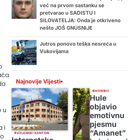
već na prvom sastanku se
pretvarao u SADISTU I
SILOVATELJA: Onda je otkriveno
nešto JOŠ GNUSNIJE
Jutros ponovo teška nesreća u
Vukovijama
o
vača
Najnovije Vijesti
da
SHOWBIZ
Hule
objavio
 u
emotivnu
pjesmu
 i
“Amanet”
TUZLANSKI KANTON
vo