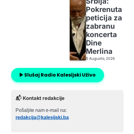
Srbija:
Pokrenuta
peticija za
zabranu
koncerta
Dine
Merlina
5 Augusta, 2026
▶️ Slušaj Radio Kalesijski Uživo
📬 Kontakt redakcije
Pošaljite nam e-mail na:
redakcija@kalesijski.ba