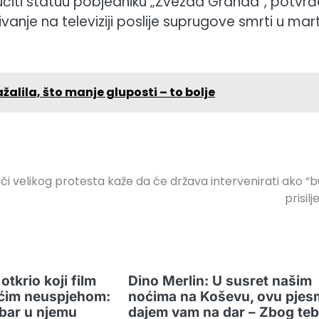
učiti statuu pobjedniku „Zvezda Granda“, potvr
jivanje na televiziji poslije suprugove smrti u mar
žalila, što manje gluposti – to bolje
či velikog protesta kaže da će država intervenirati ako “
prisilj
otkrio koji film
Dino Merlin: U susret našim
ećim neuspjehom:
noćima na Koševu, ovu pje
bar u njemu
dajem vam na dar – Zbog te