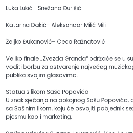
Luka Lukić– Snežana Đurišić
Katarina Dakić– Aleksandar Milić Mili
Željko Đukanović– Ceca Ražnatović
Veliko finale „Zvezda Granda“ održaće se u s
voditi borbu za ostvarenje najvećeg muzičkog 
publika svojim glasovima.
Statua s likom Saše Popovića
U znak sjećanja na pokojnog Sašu Popovića,
sa Sašinim likom, koju će osvojiti pobjednik s
pjesmu kao i marketing.