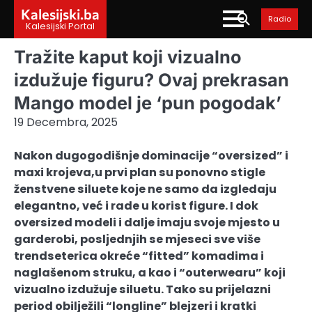
Skip
Kalesijski.ba
Radio
to
Kalesijski Portal
content
Tražite kaput koji vizualno
izdužuje figuru? Ovaj prekrasan
Mango model je ‘pun pogodak’
19 Decembra, 2025
Nakon dugogodišnje dominacije “oversized” i
maxi krojeva,u prvi plan su ponovno stigle
ženstvene siluete koje ne samo da izgledaju
elegantno, već i rade u korist figure. I dok
oversized modeli i dalje imaju svoje mjesto u
garderobi, posljednjih se mjeseci sve više
trendseterica okreće “fitted” komadima i
naglašenom struku, a kao i “outerwearu” koji
vizualno izdužuje siluetu. Tako su prijelazni
period obilježili “longline” blejzeri i kratki