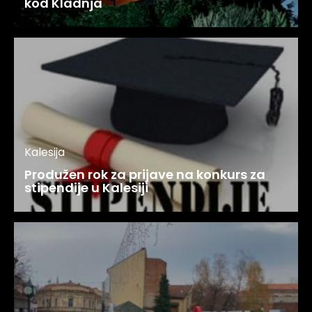
kod Kladnja
Kalesija
Produžen rok za prijave na konkurs za
stipendije u Kalesiji