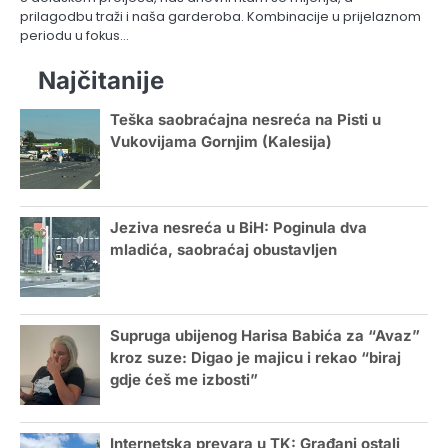
prilagodbu traži i naša garderoba. Kombinacije u prijelaznom
periodu u fokus…
Najčitanije
Teška saobraćajna nesreća na Pisti u
Vukovijama Gornjim (Kalesija)
Jeziva nesreća u BiH: Poginula dva
mladića, saobraćaj obustavljen
Supruga ubijenog Harisa Babića za “Avaz”
kroz suze: Digao je majicu i rekao “biraj
gdje ćeš me izbosti”
Internetska prevara u TK: Građani ostali