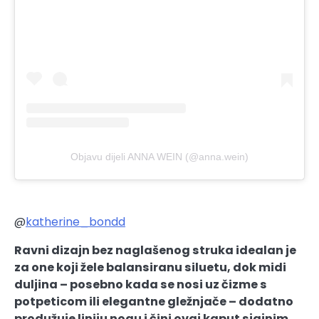
Objavu dijeli ANNA WEIN (@anna.wein)
@
katherine_bondd
Ravni dizajn bez naglašenog struka idealan je
za one koji žele balansiranu siluetu, dok midi
duljina – posebno kada se nosi uz čizme s
potpeticom ili elegantne gležnjače – dodatno
produžuje liniju nogu i čini ovaj kaput sjajnim