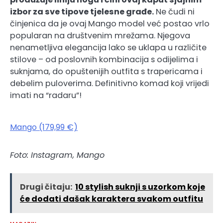
izbor za sve tipove tjelesne građe.
Ne čudi ni
činjenica da je ovaj Mango model već postao vrlo
popularan na društvenim mrežama. Njegova
nenametljiva elegancija lako se uklapa u različite
stilove – od poslovnih kombinacija s odijelima i
suknjama, do opuštenijih outfita s trapericama i
debelim puloverima. Definitivno komad koji vrijedi
imati na “radaru”!
Mango (179,99 €)
Foto: Instagram, Mango
Drugi čitaju:
10 stylish suknji s uzorkom koje
će dodati dašak karaktera svakom outfitu