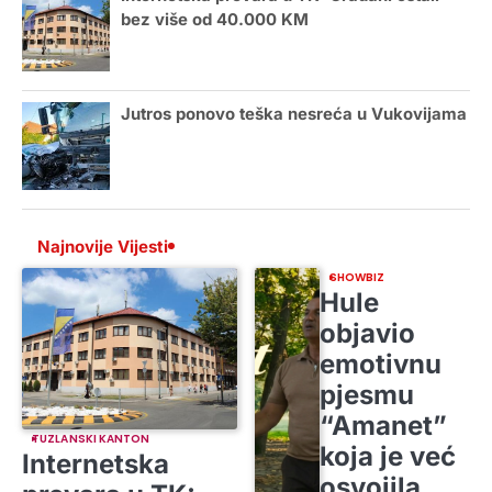
bez više od 40.000 KM
Jutros ponovo teška nesreća u Vukovijama
Najnovije Vijesti
SHOWBIZ
Hule
objavio
emotivnu
pjesmu
“Amanet”
TUZLANSKI KANTON
koja je već
Internetska
osvojila