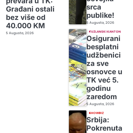
prevara u TK:
srca
Građani ostali
publike!
bez više od
5 Augusta, 2026
40.000 KM
TUZLANSKI KANTON
5 Augusta, 2026
Osigurani
besplatni
udžbenici
za sve
osnovce u
TK već 5.
godinu
zaredom
5 Augusta, 2026
SHOWBIZ
Srbija:
Pokrenuta