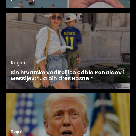
Region
Sin hrvatske voditeljice odbio Ronaldov i
Messijev: “Ja bih dres Bosne!”
Svijet