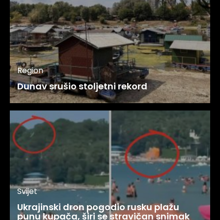
Region
Dunav srušio stoljetni rekord
Svijet
Ukrajinski dron pogodio rusku plažu
punu kupača, širi se stravičan snimak