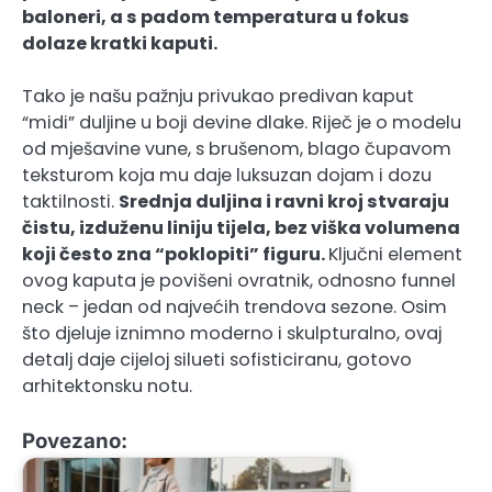
baloneri, a s padom temperatura u fokus
dolaze kratki kaputi.
Tako je našu pažnju privukao predivan kaput
“midi” duljine u boji devine dlake. Riječ je o modelu
od mješavine vune, s brušenom, blago čupavom
teksturom koja mu daje luksuzan dojam i dozu
taktilnosti.
Srednja duljina i ravni kroj stvaraju
čistu, izduženu liniju tijela, bez viška volumena
koji često zna “poklopiti” figuru.
Ključni element
ovog kaputa je povišeni ovratnik, odnosno funnel
neck – jedan od najvećih trendova sezone. Osim
što djeluje iznimno moderno i skulpturalno, ovaj
detalj daje cijeloj silueti sofisticiranu, gotovo
arhitektonsku notu.
Povezano: