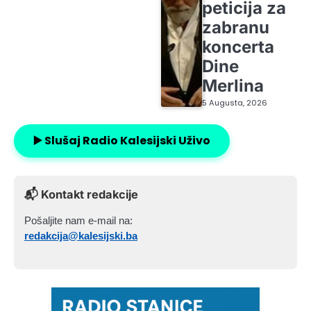
peticija za
zabranu
koncerta
Dine
Merlina
5 Augusta, 2026
▶️ Slušaj Radio Kalesijski Uživo
📬 Kontakt redakcije
Pošaljite nam e-mail na:
redakcija@kalesijski.ba