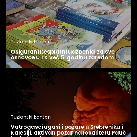
Tuzlanski kanton
Osigurani besplatni udžbenici za sve
osnovce u TK već 5. godinu zaredom
Tuzlanski kanton
Vatrogasci ugasili požare u Srebreniku i
Kalesiji, aktivan požar na lokalitetu Pauč