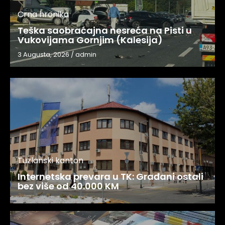
Crna hronika
Teška saobraćajna nesreća na Pisti u
Vukovijama Gornjim (Kalesija)
3 Augusta, 2026
/
admin
Tuzlanski kanton
Internetska prevara u TK: Građani ostali
bez više od 40.000 KM