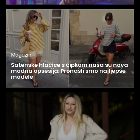
Magazin
Satenske hlačice s čipkom naša su nova
modna opsesija: Pronašli smo najljepše
modele