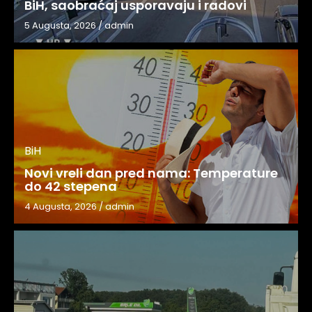
BiH, saobraćaj usporavaju i radovi
5 Augusta, 2026
/
admin
BiH
Novi vreli dan pred nama: Temperature
do 42 stepena
4 Augusta, 2026
/
admin