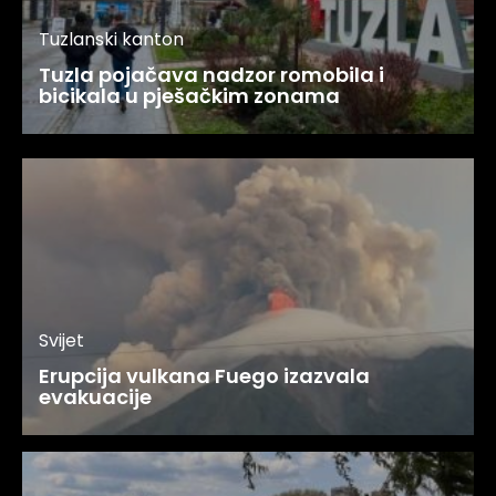
Tuzlanski kanton
Tuzla pojačava nadzor romobila i
bicikala u pješačkim zonama
Svijet
Erupcija vulkana Fuego izazvala
evakuacije