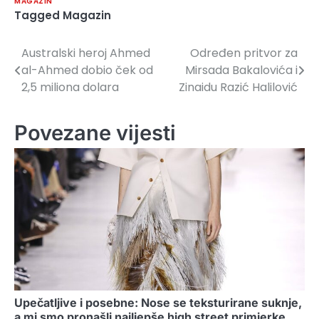
MAGAZIN
Tagged
Magazin
Australski heroj Ahmed
Određen pritvor za
Navigacija
al-Ahmed dobio ček od
Mirsada Bakalovića i
članaka
2,5 miliona dolara
Zinaidu Razić Halilović
Povezane vijesti
Upečatljive i posebne: Nose se teksturirane suknje,
a mi smo pronašli najljepše high street primjerke