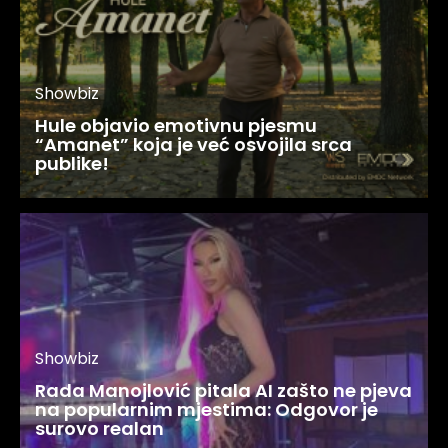
Showbiz
Hule objavio emotivnu pjesmu
“Amanet” koja je već osvojila srca
publike!
Showbiz
Rada Manojlović pitala AI zašto ne pjeva
na popularnim mjestima: Odgovor je
surovo realan