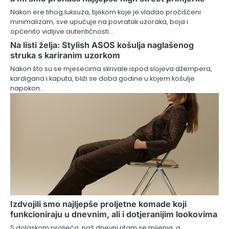
Nakon ere tihog luksuza, tijekom koje je vladao pročišćeni
minimalizam, sve upućuje na povratak uzoraka, boja i
općenito vidljive autentičnosti…
Na listi želja: Stylish ASOS košulja naglašenog
struka s kariranim uzorkom
Nakon što su se mjesecima skrivale ispod slojeva džempera,
kardigana i kaputa, bliži se doba godine u kojem košulje
napokon…
Izdvojili smo najljepše proljetne komade koji
funkcioniraju u dnevnim, ali i dotjeranijim lookovima
S dolaskom proljeća, naš dnevni ritam se mijenja, a