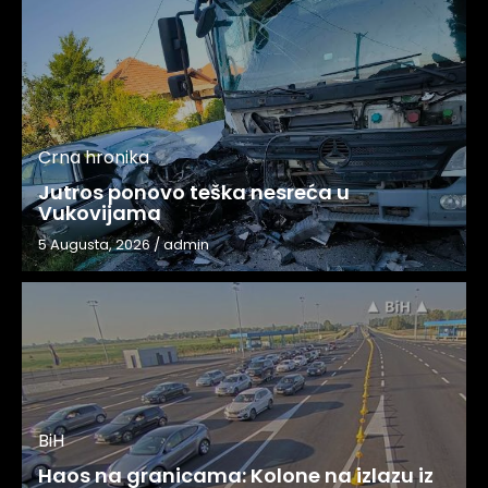
Crna hronika
Jutros ponovo teška nesreća u
Vukovijama
5 Augusta, 2026
/
admin
BiH
Haos na granicama: Kolone na izlazu iz