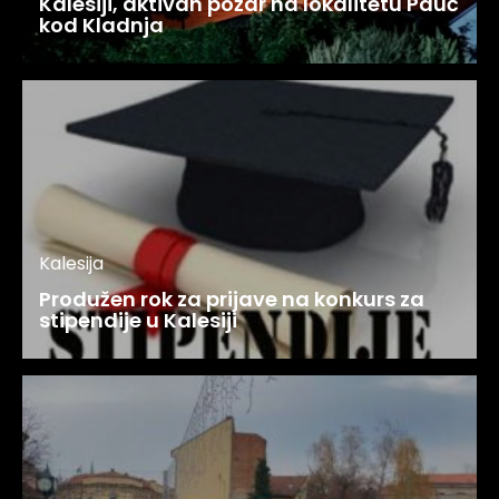
Kalesiji, aktivan požar na lokalitetu Pauč
kod Kladnja
Kalesija
Produžen rok za prijave na konkurs za
stipendije u Kalesiji