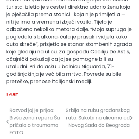
turista, izletio je s ceste i direktno udario ženu koja
je pješačila prema stanici i koja nije primijetila —
niti je imala vremena izbjeći vozilo. Tijelo je
odbačeno nekoliko metara dalje. “Moja supruga je
pogledala s balkona, čula je prasak i vidjela kako
auto skreće”, prisjetio se stanar stambenih zgrada
koje gledaju na ulicu. Za gospođu Ceciliju De Astis,
očajnički pokušaji da joj se pomogne bili su
uzaludni. Pri dolasku u bolnicu Niguarda, 71-
godišnjakinja je već bila mrtva. Povrede su bile
preteške, prenose italijanski mediji.
SVIJET
Razvod joj je prijao:
Srbija na rubu građanskog
Navigacija
Bivša žena repera Ša
rata: Sukobi na ulicama od
članaka
pričala o traumama
Novog Sada do Beograda
FOTO