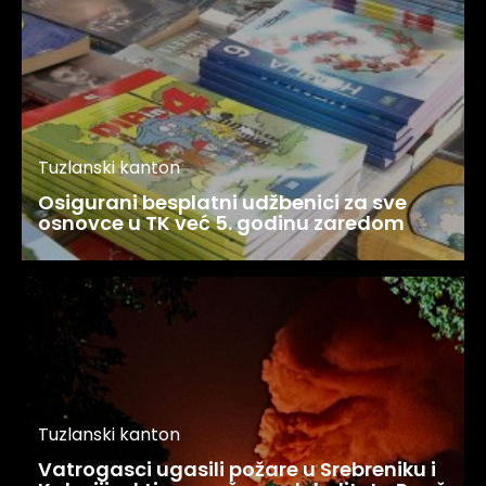
Tuzlanski kanton
Osigurani besplatni udžbenici za sve
osnovce u TK već 5. godinu zaredom
Tuzlanski kanton
Vatrogasci ugasili požare u Srebreniku i