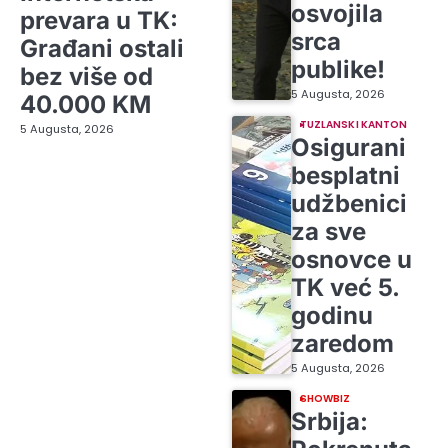
osvojila
prevara u TK:
srca
Građani ostali
publike!
bez više od
5 Augusta, 2026
40.000 KM
TUZLANSKI KANTON
5 Augusta, 2026
Osigurani
besplatni
udžbenici
za sve
osnovce u
TK već 5.
godinu
zaredom
5 Augusta, 2026
SHOWBIZ
Srbija: