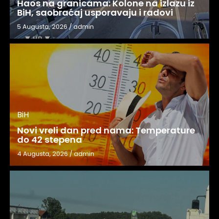
Haos na granicama: Kolone na izlazu iz
BiH, saobraćaj usporavaju i radovi
5 Augusta, 2026
/
admin
BiH
Novi vreli dan pred nama: Temperature
do 42 stepena
4 Augusta, 2026
/
admin