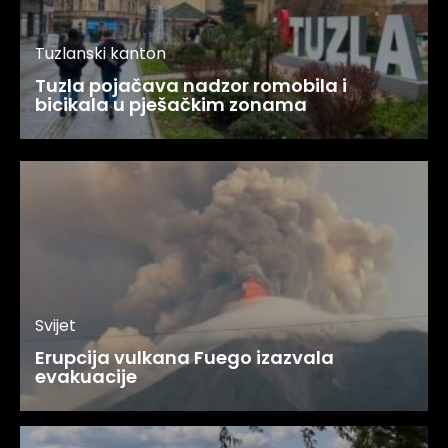
Tuzlanski kanton
Tuzla pojačava nadzor romobila i
bicikala u pješačkim zonama
Svijet
Erupcija vulkana Fuego izazvala
evakuacije