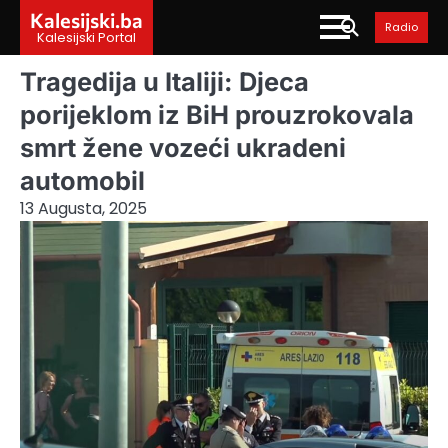
Skip
Kalesijski.ba
Radio
to
Kalesijski Portal
content
Tragedija u Italiji: Djeca
porijeklom iz BiH prouzrokovala
smrt žene vozeći ukradeni
automobil
13 Augusta, 2025