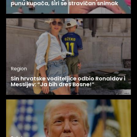
punu kupača, širi se stravičan snimak
Region
Sin hrvatske voditeljice odbio Ronaldov i
Messijev: “Ja bih dres Bosne!”