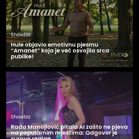
Showbiz
Hule objavio emotivnu pjesmu
“Amanet” koja je već osvojila srca
publike!
Showbiz
Rada Manojlović pitala AI zašto ne pjeva
na popularnim mjestima: Odgovor je
surovo realan