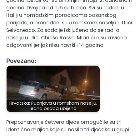
godina. Ostali koji su bili s njim imaju 12, odnosno 11
godina. Dvojica od njih su braća. Svi su rođeni u
Italiji u nomadskim porodicama bosanskog
porijekla, a pronađeni su u romskom naselju u Ulici
Selvanesco. Za sada je isključeno da se radi o
naselju u Ulici Chiesa Rossa. Mladići nisu krivično
odgovorni jer još nisu navršili 14 godina.
Povezano:
Hrvatska: Pucnjava u romskom naselju,
jedna osoba ubijena
Prepoznavanje četvero djece omogućile su tri
identične majice koje su nosila tri dječaka u grupi.