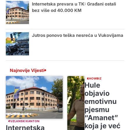
Internetska prevara u TK: Građani ostali
bez više od 40.000 KM
Jutros ponovo teška nesreća u Vukovijama
Najnovije Vijesti
SHOWBIZ
Hule
objavio
emotivnu
pjesmu
“Amanet”
TUZLANSKI KANTON
koja je već
Internetska