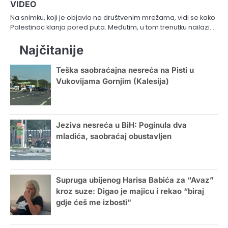
VIDEO
Na snimku, koji je objavio na društvenim mrežama, vidi se kako
Palestinac klanja pored puta. Međutim, u tom trenutku nailazi…
Najčitanije
Teška saobraćajna nesreća na Pisti u
Vukovijama Gornjim (Kalesija)
Jeziva nesreća u BiH: Poginula dva
mladića, saobraćaj obustavljen
Supruga ubijenog Harisa Babića za “Avaz”
kroz suze: Digao je majicu i rekao “biraj
gdje ćeš me izbosti”