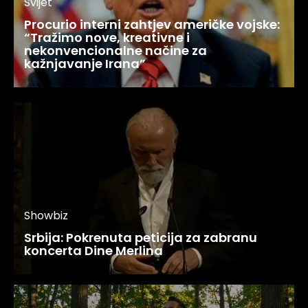
Svijet
Procurio interni zahtjev američke vojske:
“Tražimo nove, kreativne i
nekonvencionalne načine za
kažnjavanje Irana”
Showbiz
Srbija: Pokrenuta peticija za zabranu
koncerta Dine Merlina