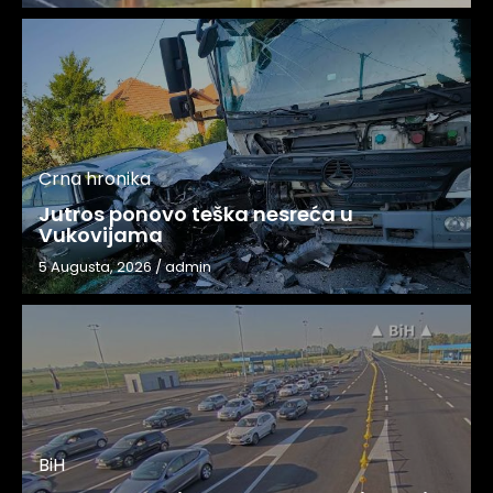
Crna hronika
Jutros ponovo teška nesreća u
Vukovijama
5 Augusta, 2026
/
admin
BiH