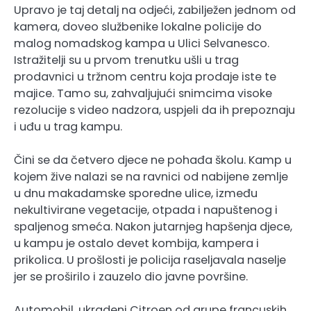
Upravo je taj detalj na odjeći, zabilježen jednom od
kamera, doveo službenike lokalne policije do
malog nomadskog kampa u Ulici Selvanesco.
Istražitelji su u prvom trenutku ušli u trag
prodavnici u tržnom centru koja prodaje iste te
majice. Tamo su, zahvaljujući snimcima visoke
rezolucije s video nadzora, uspjeli da ih prepoznaju
i uđu u trag kampu.
Čini se da četvero djece ne pohađa školu. Kamp u
kojem žive nalazi se na ravnici od nabijene zemlje
u dnu makadamske sporedne ulice, između
nekultivirane vegetacije, otpada i napuštenog i
spaljenog smeća. Nakon jutarnjeg hapšenja djece,
u kampu je ostalo devet kombija, kampera i
prikolica. U prošlosti je policija raseljavala naselje
jer se proširilo i zauzelo dio javne površine.
Automobil, ukradeni Citroen od grupe francuskih