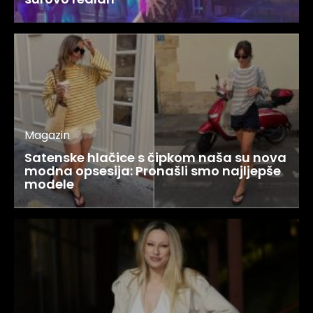
Magazin
Satenske hlačice s čipkom naša su nova
modna opsesija: Pronašli smo najljepše
modele