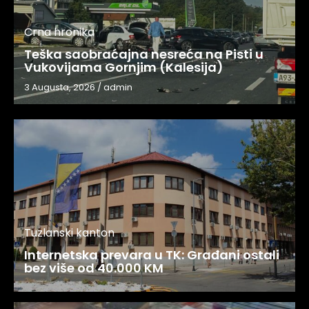
Crna hronika
Teška saobraćajna nesreća na Pisti u
Vukovijama Gornjim (Kalesija)
3 Augusta, 2026
/
admin
Tuzlanski kanton
Internetska prevara u TK: Građani ostali
bez više od 40.000 KM