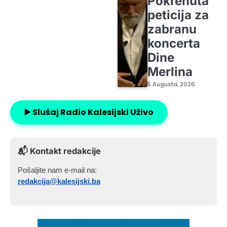
Pokrenuta
peticija za
zabranu
koncerta
Dine
Merlina
5 Augusta, 2026
▶️ Slušaj Radio Kalesijski Uživo
📬 Kontakt redakcije
Pošaljite nam e-mail na:
redakcija@kalesijski.ba