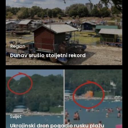
Region
Dunav srušio stoljetni rekord
Svijet
Ukrajinski dron pogodio rusku plažu