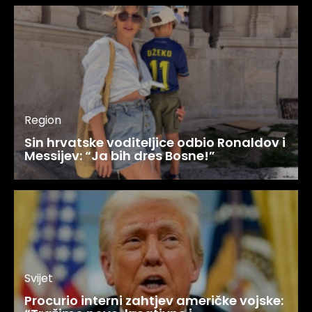
Region
Sin hrvatske voditeljice odbio Ronaldov i
Messijev: “Ja bih dres Bosne!”
Svijet
Procurio interni zahtjev američke vojske: