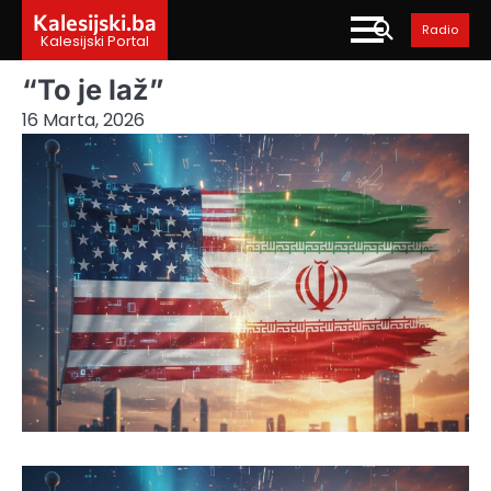
Skip
Kalesijski.ba
Radio
to
Kalesijski Portal
content
“To je laž”
16 Marta, 2026