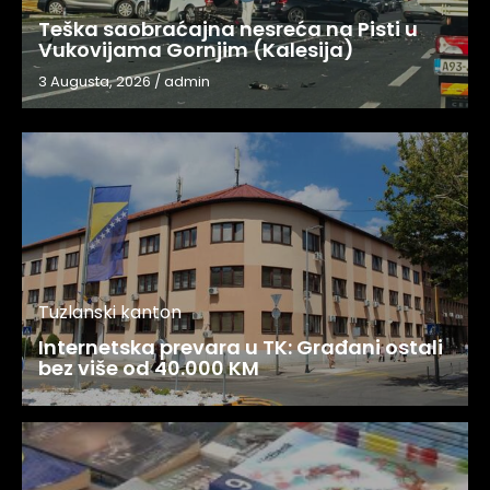
Teška saobraćajna nesreća na Pisti u
Vukovijama Gornjim (Kalesija)
3 Augusta, 2026
/
admin
Tuzlanski kanton
Internetska prevara u TK: Građani ostali
bez više od 40.000 KM