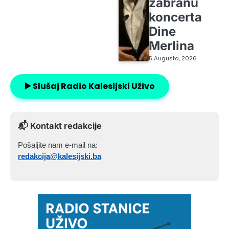
zabranu
koncerta
Dine
Merlina
5 Augusta, 2026
▶️ Slušaj Radio Kalesijski Uživo
📬 Kontakt redakcije
Pošaljite nam e-mail na:
redakcija@kalesijski.ba