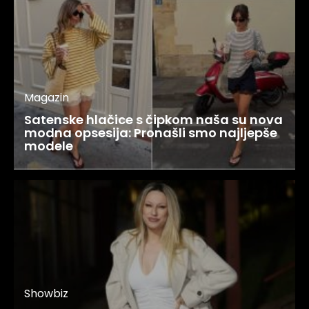
Magazin
Satenske hlačice s čipkom naša su nova
modna opsesija: Pronašli smo najljepše
modele
Showbiz