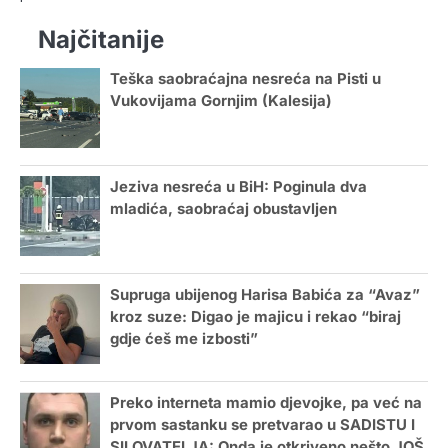
Najčitanije
Teška saobraćajna nesreća na Pisti u
Vukovijama Gornjim (Kalesija)
Jeziva nesreća u BiH: Poginula dva
mladića, saobraćaj obustavljen
Supruga ubijenog Harisa Babića za “Avaz”
kroz suze: Digao je majicu i rekao “biraj
gdje ćeš me izbosti”
Preko interneta mamio djevojke, pa već na
prvom sastanku se pretvarao u SADISTU I
SILOVATELJA: Onda je otkriveno nešto JOŠ