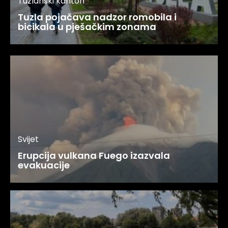
Tuzlanski kanton
Tuzla pojačava nadzor romobila i
bicikala u pješačkim zonama
Svijet
Erupcija vulkana Fuego izazvala
evakuacije