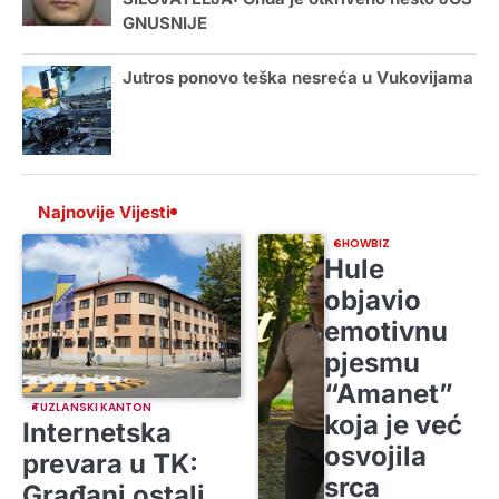
GNUSNIJE
Jutros ponovo teška nesreća u Vukovijama
Najnovije Vijesti
SHOWBIZ
Hule
objavio
emotivnu
pjesmu
“Amanet”
TUZLANSKI KANTON
koja je već
Internetska
osvojila
prevara u TK:
srca
Građani ostali