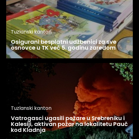
Tuzlanski kanton
Osigurani besplatni udžbenici za sve
osnovce u TK već 5. godinu zaredom
Tuzlanski kanton
Vatrogasci ugasili požare u Srebreniku i
Kalesiji, aktivan požar na lokalitetu Pauč
kod Kladnja