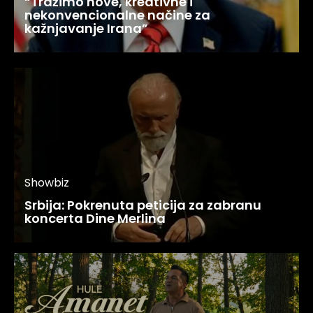
“Tražimo nove, kreativne i
nekonvencionalne načine za
kažnjavanje Irana”
Showbiz
Srbija: Pokrenuta peticija za zabranu
koncerta Dine Merlina