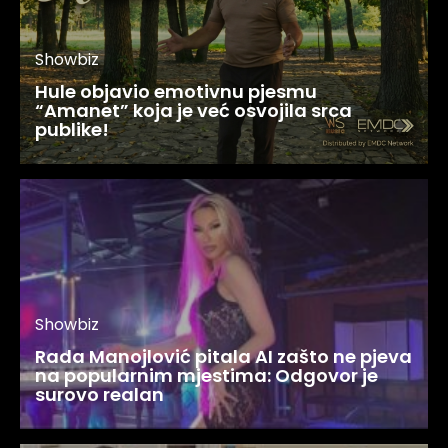
Showbiz
Hule objavio emotivnu pjesmu
“Amanet” koja je već osvojila srca
publike!
Showbiz
Rada Manojlović pitala AI zašto ne pjeva
na popularnim mjestima: Odgovor je
surovo realan