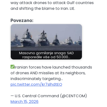
way attack drones to attack Gulf countries
and shifting the blame to Iran. LIE.
Povezano:
Masovno gomilanje snaga: SAD
rasporedile više od 50.000…
Iranian forces have launched thousands
of drones AND missiles at its neighbors,
indiscriminately targeting…
pic.twitter.com/kr7slhdtEO
— U.S. Central Command (@CENTCOM)
March 15, 2026