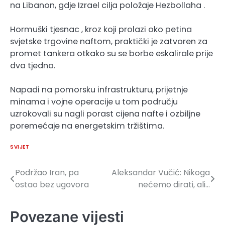
na Libanon, gdje Izrael cilja položaje Hezbollaha .
Hormuški tjesnac , kroz koji prolazi oko petina
svjetske trgovine naftom, praktički je zatvoren za
promet tankera otkako su se borbe eskalirale prije
dva tjedna.
Napadi na pomorsku infrastrukturu, prijetnje
minama i vojne operacije u tom području
uzrokovali su nagli porast cijena nafte i ozbiljne
poremećaje na energetskim tržištima.
SVIJET
Podržao Iran, pa
Aleksandar Vučić: Nikoga
Navigacija
ostao bez ugovora
nećemo dirati, ali…
članaka
Povezane vijesti