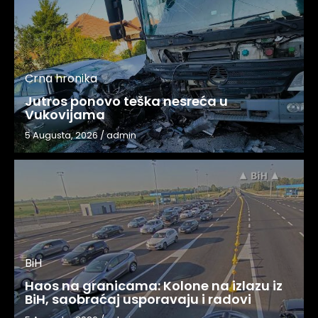
Crna hronika
Jutros ponovo teška nesreća u
Vukovijama
5 Augusta, 2026
/
admin
BiH
Haos na granicama: Kolone na izlazu iz
BiH, saobraćaj usporavaju i radovi