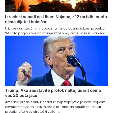
Izraelski napadi na Liban: Najmanje 12 mrtvih, među
njima dijete i bolničar
U izraelskim zračnim napadima na jug Libana tokom protekla
24 sata poginulo je najmanje 12 osoba, dok su deseci ranjeni,…
Trump: Ako zaustavite protok nafte, udarit ćemo
vas 20 puta jače
Američki predsjednik Donald Trump zaprijetio je Iranu vojnom
osvetom neviđenih razmjera ako Teheran odluči zaustaviti
protok nafte kroz strateški važan…