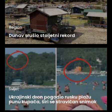
Region
Dunav srušio stoljetni rekord
Svijet
Ukrajinski dron pogodio rusku plažu
punu kupača, širi se stravičan snimak