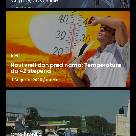
5 Augusta, 2026
/
admin
BiH
Novi vreli dan pred nama: Temperature
do 42 stepena
4 Augusta, 2026
/
admin
Crna hronika