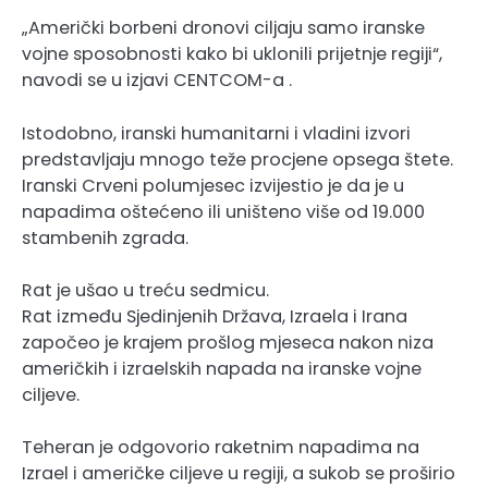
„Američki borbeni dronovi ciljaju samo iranske
vojne sposobnosti kako bi uklonili prijetnje regiji“,
navodi se u izjavi CENTCOM-a .
Istodobno, iranski humanitarni i vladini izvori
predstavljaju mnogo teže procjene opsega štete.
Iranski Crveni polumjesec izvijestio je da je u
napadima oštećeno ili uništeno više od 19.000
stambenih zgrada.
Rat je ušao u treću sedmicu.
Rat između Sjedinjenih Država, Izraela i Irana
započeo je krajem prošlog mjeseca nakon niza
američkih i izraelskih napada na iranske vojne
ciljeve.
Teheran je odgovorio raketnim napadima na
Izrael i američke ciljeve u regiji, a sukob se proširio