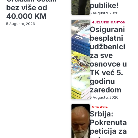
publike!
bez više od
5 Augusta, 2026
40.000 KM
TUZLANSKI KANTON
5 Augusta, 2026
Osigurani
besplatni
udžbenici
za sve
osnovce u
TK već 5.
godinu
zaredom
5 Augusta, 2026
SHOWBIZ
Srbija:
Pokrenuta
peticija za