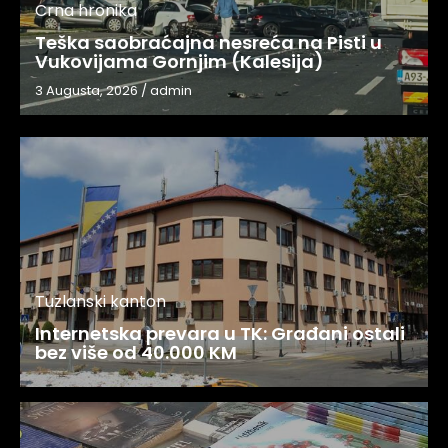
Crna hronika
Teška saobraćajna nesreća na Pisti u
Vukovijama Gornjim (Kalesija)
3 Augusta, 2026
/
admin
Tuzlanski kanton
Internetska prevara u TK: Građani ostali
bez više od 40.000 KM