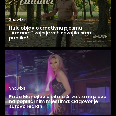
Showbiz
Hule objavio emotivnu pjesmu
“Amanet” koja je već osvojila srca
publike!
Showbiz
Rada Manojlović pitala AI zašto ne pjeva
na popularnim mjestima: Odgovor je
surovo realan