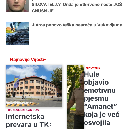
SILOVATELJA: Onda je otkriveno nešto JOŠ
GNUSNIJE
Jutros ponovo teška nesreća u Vukovijama
Najnovije Vijesti
SHOWBIZ
Hule
objavio
emotivnu
pjesmu
“Amanet”
TUZLANSKI KANTON
koja je već
Internetska
osvojila
prevara u TK: