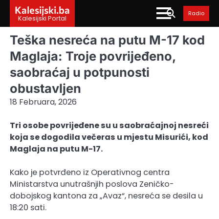
Skip
Kalesijski.ba
Radio
to
Kalesijski Portal
content
Teška nesreća na putu M-17 kod
Maglaja: Troje povrijeđeno,
saobraćaj u potpunosti
obustavljen
18 Februara, 2026
Tri osobe povrijeđene su u saobraćajnoj nesreći
koja se dogodila večeras u mjestu Misurići, kod
Maglaja na putu M-17.
Kako je potvrđeno iz Operativnog centra
Ministarstva unutrašnjih poslova Zeničko-
dobojskog kantona za „Avaz“, nesreća se desila u
18:20 sati.