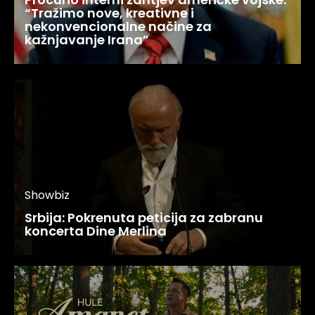
“Tražimo nove, kreativne i
nekonvencionalne načine za
kažnjavanje Irana”
Showbiz
Srbija: Pokrenuta peticija za zabranu
koncerta Dine Merlina