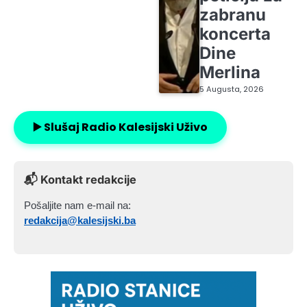
zabranu
koncerta
Dine
Merlina
5 Augusta, 2026
▶️ Slušaj Radio Kalesijski Uživo
📬 Kontakt redakcije
Pošaljite nam e-mail na:
redakcija@kalesijski.ba