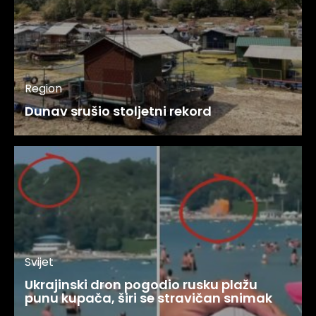
Region
Dunav srušio stoljetni rekord
Svijet
Ukrajinski dron pogodio rusku plažu
punu kupača, širi se stravičan snimak