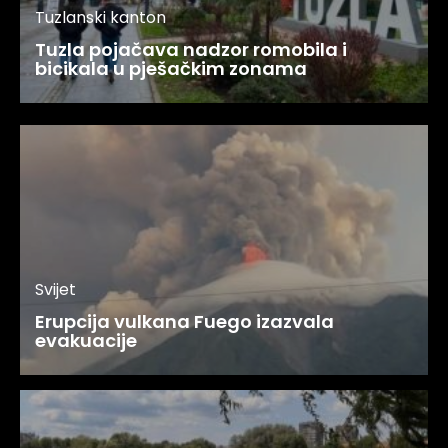
Tuzlanski kanton
Tuzla pojačava nadzor romobila i
bicikala u pješačkim zonama
Svijet
Erupcija vulkana Fuego izazvala
evakuacije