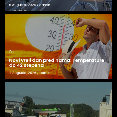
5 Augusta, 2026
/
admin
BiH
Novi vreli dan pred nama: Temperature
do 42 stepena
4 Augusta, 2026
/
admin