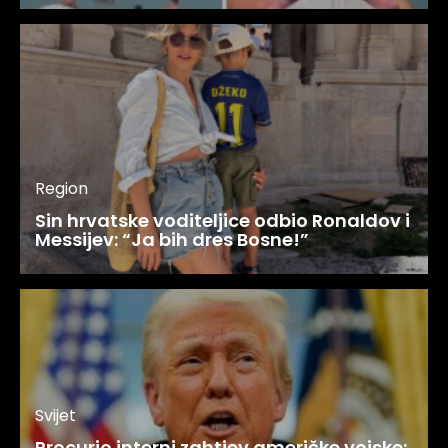
Region
Sin hrvatske voditeljice odbio Ronaldov i
Messijev: “Ja bih dres Bosne!”
Svijet
Procurio interni zahtjev američke vojske: