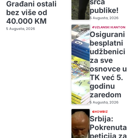
srca
Građani ostali
publike!
bez više od
5 Augusta, 2026
40.000 KM
TUZLANSKI KANTON
5 Augusta, 2026
Osigurani
besplatni
udžbenici
za sve
osnovce u
TK već 5.
godinu
zaredom
5 Augusta, 2026
SHOWBIZ
Srbija:
Pokrenuta
peticija za