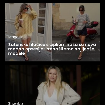
Magazin
Satenske hlačice s čipkom naša su nova
modna opsesija: Pronašli smo najljepše
modele
Showbiz