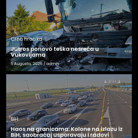
Crna hronika
Jutros ponovo teška nesreća u
Vukovijama
5 Augusta, 2026
/
admin
BiH
Haos na granicama: Kolone na izlazu iz
BiH, saobraćaj usporavaju i radovi