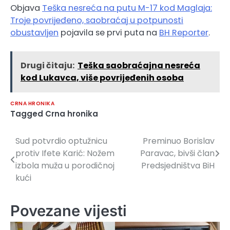
Objava
Teška nesreća na putu M-17 kod Maglaja:
Troje povrijeđeno, saobraćaj u potpunosti
obustavljen
pojavila se prvi puta na
BH Reporter
.
Drugi čitaju:
Teška saobraćajna nesreća
kod Lukavca, više povrijeđenih osoba
CRNA HRONIKA
Tagged
Crna hronika
Sud potvrdio optužnicu
Preminuo Borislav
Navigacija
protiv Ifete Karić: Nožem
Paravac, bivši član
članaka
izbola muža u porodičnoj
Predsjedništva BiH
kući
Povezane vijesti