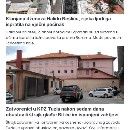
Klanjana dženaza Halidu Bešliću, rijeka ljudi ga
ispratila na vječni počinak
Halidovi prijatelji, članovi porodice i građani su sa suzama u
očima ispratila tužnu povorku prema Barama. Među poznatim
ličnostima koje…
Zatvorenici u KPZ Tuzla nakon sedam dana
obustavili štrajk glađu: Bit će im ispunjeni zahtjevi
Štrajk zatvorenika i pritvorenika Kazneno-popravnog zavoda
Tuzla je upravo obustavljen, saznaje „Avaz“. Ovu informaciju