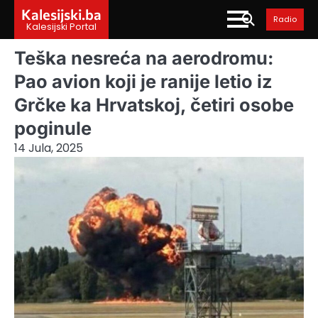
Skip
Kalesijski.ba
Radio
to
Kalesijski Portal
content
Teška nesreća na aerodromu:
Pao avion koji je ranije letio iz
Grčke ka Hrvatskoj, četiri osobe
poginule
14 Jula, 2025