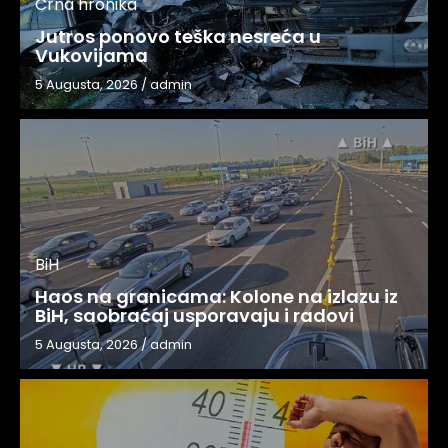
Crna hronika
Jutros ponovo teška nesreća u
Vukovijama
5 Augusta, 2026
/
admin
BiH
Haos na granicama: Kolone na izlazu iz
BiH, saobraćaj usporavaju i radovi
5 Augusta, 2026
/
admin