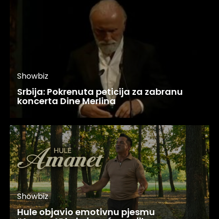
Showbiz
Srbija: Pokrenuta peticija za zabranu
koncerta Dine Merlina
Showbiz
Hule objavio emotivnu pjesmu