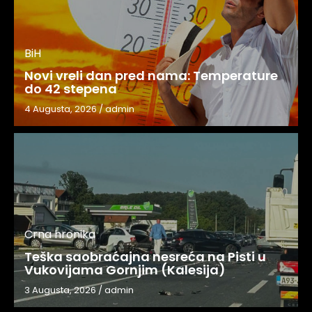
BiH
Novi vreli dan pred nama: Temperature
do 42 stepena
4 Augusta, 2026
/
admin
Crna hronika
Teška saobraćajna nesreća na Pisti u
Vukovijama Gornjim (Kalesija)
3 Augusta, 2026
/
admin