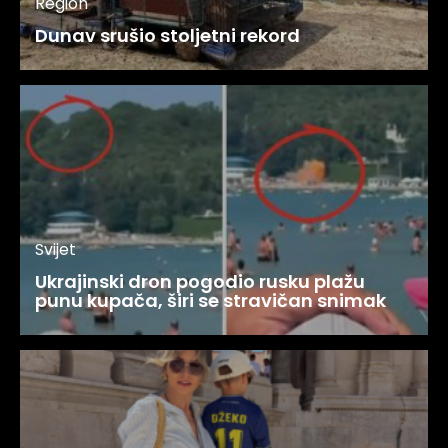
Region
Dunav srušio stoljetni rekord
Svijet
Ukrajinski dron pogodio rusku plažu
punu kupača, širi se stravičan snimak