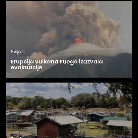
Svijet
Erupcija vulkana Fuego izazvala
evakuacije