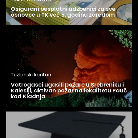
Osigurani besplatni udžbenici za sve
osnovce u TK već 5. godinu zaredom
Tuzlanski kanton
Vatrogasci ugasili požare u Srebreniku i
Kalesiji, aktivan požar na lokalitetu Pauč
kod Kladnja