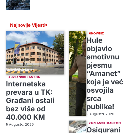
Najnovije Vijesti
SHOWBIZ
Hule
objavio
emotivnu
pjesmu
“Amanet”
TUZLANSKI KANTON
koja je već
Internetska
osvojila
prevara u TK:
srca
Građani ostali
publike!
bez više od
5 Augusta, 2026
40.000 KM
TUZLANSKI KANTON
5 Augusta, 2026
Osigurani