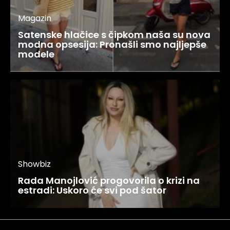
Magazin
Satenske hlačice s čipkom naša su nova
modna opsesija: Pronašli smo najljepše
modele
Showbiz
Rada Manojlović progovorila o krizi na
estradi: Uskoro će svi pod šator