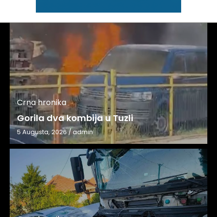
Crna hronika
Gorila dva kombija u Tuzli
5 Augusta, 2026
/
admin