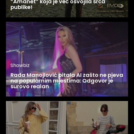
“Amanet” koja je već osvojila srca
publike!
Showbiz
Rada Manojlović pitala AI zašto ne pjeva
na popularnim mjestima: Odgovor je
surovo realan