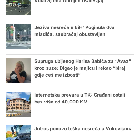
Vukovijama Gornjim (Kalesija)
Jeziva nesreća u BiH: Poginula dva
mladića, saobraćaj obustavljen
Supruga ubijenog Harisa Babića za “Avaz”
kroz suze: Digao je majicu i rekao “biraj
gdje ćeš me izbosti”
Internetska prevara u TK: Građani ostali
bez više od 40.000 KM
Jutros ponovo teška nesreća u Vukovijama