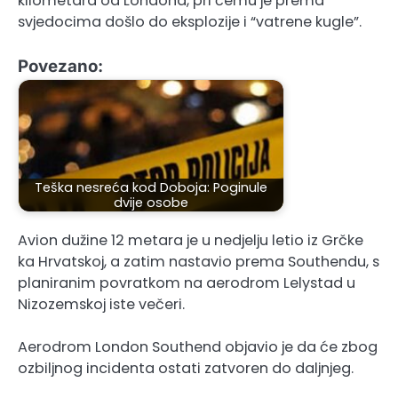
kilometara od Londona, pri čemu je prema
svjedocima došlo do eksplozije i “vatrene kugle”.
Povezano:
Teška nesreća kod Doboja: Poginule
dvije osobe
Avion dužine 12 metara je u nedjelju letio iz Grčke
ka Hrvatskoj, a zatim nastavio prema Southendu, s
planiranim povratkom na aerodrom Lelystad u
Nizozemskoj iste večeri.
Aerodrom London Southend objavio je da će zbog
ozbiljnog incidenta ostati zatvoren do daljnjeg.