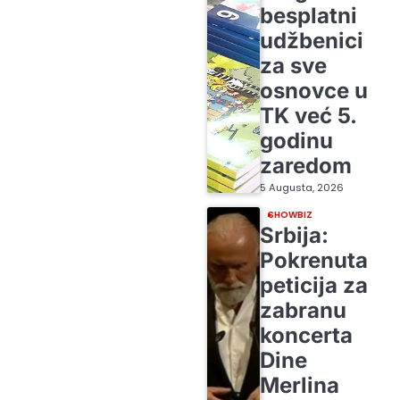
besplatni
udžbenici
za sve
osnovce u
TK već 5.
godinu
zaredom
5 Augusta, 2026
SHOWBIZ
Srbija:
Pokrenuta
peticija za
zabranu
koncerta
Dine
Merlina