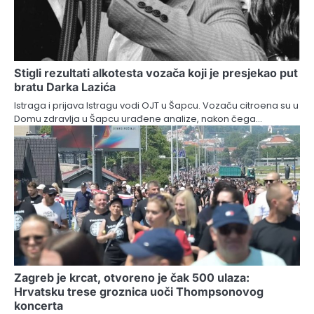
Stigli rezultati alkotesta vozača koji je presjekao put
bratu Darka Lazića
Istraga i prijava Istragu vodi OJT u Šapcu. Vozaču citroena su u
Domu zdravlja u Šapcu urađene analize, nakon čega…
Zagreb je krcat, otvoreno je čak 500 ulaza:
Hrvatsku trese groznica uoči Thompsonovog
koncerta