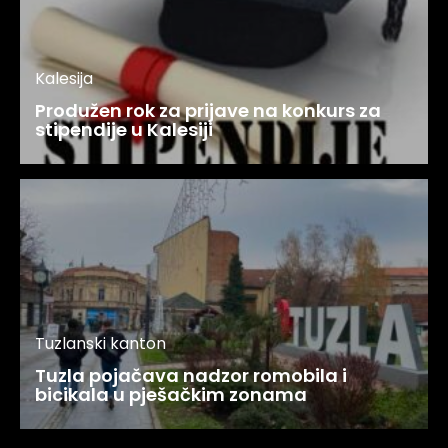
Kalesija
Produžen rok za prijave na konkurs za
stipendije u Kalesiji
Tuzlanski kanton
Tuzla pojačava nadzor romobila i
bicikala u pješačkim zonama