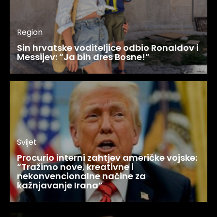
Region
Sin hrvatske voditeljice odbio Ronaldov i
Messijev: “Ja bih dres Bosne!”
Svijet
Procurio interni zahtjev američke vojske:
“Tražimo nove, kreativne i
nekonvencionalne načine za
kažnjavanje Irana”