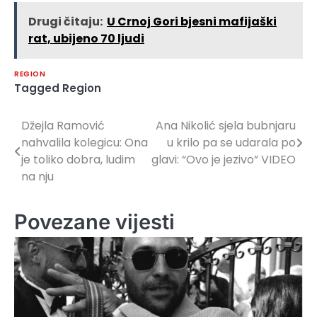
Drugi čitaju:
U Crnoj Gori bjesni mafijaški
rat, ubijeno 70 ljudi
REGION
Tagged
Region
Džejla Ramović
Ana Nikolić sjela bubnjaru
Navigacija
nahvalila kolegicu: Ona
u krilo pa se udarala po
članaka
je toliko dobra, ludim
glavi: “Ovo je jezivo” VIDEO
na nju
Povezane vijesti