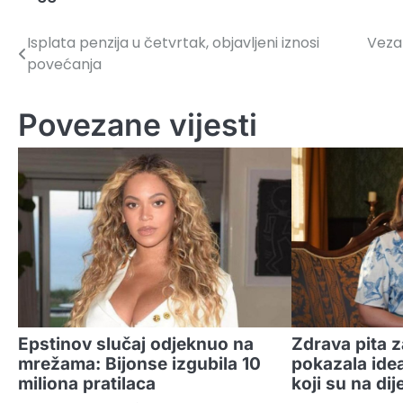
Isplata penzija u četvrtak, objavljeni iznosi
Veza 
Navigacija
povećanja
članaka
Povezane vijesti
Epstinov slučaj odjeknuo na
Zdrava pita 
mrežama: Bijonse izgubila 10
pokazala ide
miliona pratilaca
koji su na dije