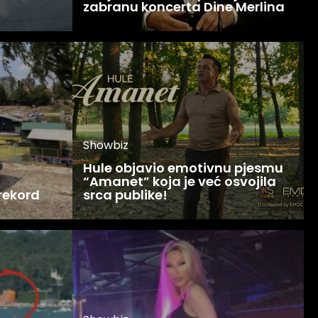
zabranu koncerta Dine Merlina
Showbiz
Hule objavio emotivnu pjesmu
“Amanet” koja je već osvojila
 rekord
srca publike!