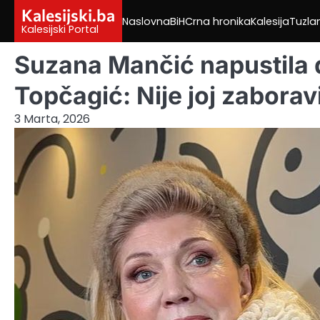
Skip
Kalesijski.ba
Naslovna
BiH
Crna hronika
Kalesija
Tuzla
to
Kalesijski Portal
content
Suzana Mančić napustila 
Topčagić: Nije joj zaboravi
3 Marta, 2026