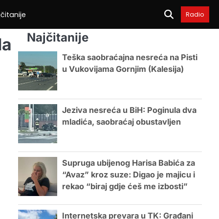
čitanije
Radio
Najčitanije
da
Teška saobraćajna nesreća na Pisti
u Vukovijama Gornjim (Kalesija)
Jeziva nesreća u BiH: Poginula dva
mladića, saobraćaj obustavljen
Supruga ubijenog Harisa Babića za
“Avaz” kroz suze: Digao je majicu i
rekao “biraj gdje ćeš me izbosti”
Internetska prevara u TK: Građani