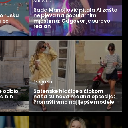
Showbiz
Rada Manojlović pitala AI zašto
o rusku
ne pjeva na popularnim
i se
mjestima: Odgovor je surovo
realan
Magazin
ce odbio
Satenske hlačice s čipkom
Ja bih
naša su nova modna opsesija:
Pronašli smo najljepše modele