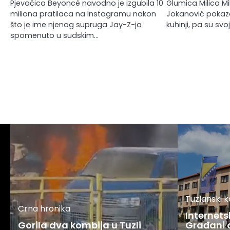
Pjevačica Beyoncé navodno je izgubila 10
Glumica Milica Mi
miliona pratilaca na Instagramu nakon
Jokanović pokaza
što je ime njenog supruga Jay-Z-ja
kuhinji, pa su sv
spomenuto u sudskim…
Tuzlanski 
Crna hronika
Internets
Gorila dva kombija u Tuzli
Građani o