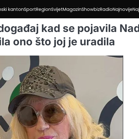
nski kanton
Sport
Region
Svijet
Magazin
Showbiz
Radio
Najnovije
Naj
događaj kad se pojavila Na
la ono što joj je uradila