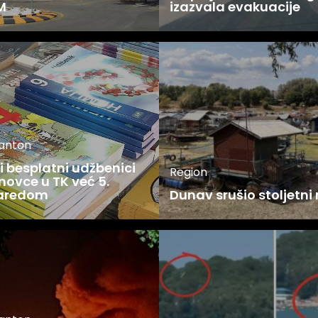
M
izazvala evakuacije
kanton
 besplatni udžbenici
Region
novce u TK već 5.
zaredom
Dunav srušio stoljetni