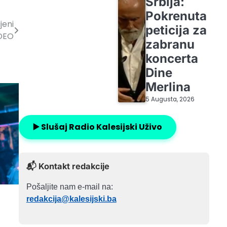
Srbija:
Pokrenuta
jeni
peticija za
IDEO
zabranu
koncerta
Dine
Merlina
5 Augusta, 2026
▶️ Slušaj Radio Kalesijski Uživo
📬 Kontakt redakcije
Pošaljite nam e-mail na:
redakcija@kalesijski.ba