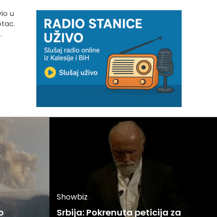
vio u
otac.
…
Showbiz
o
Srbija: Pokrenuta peticija za