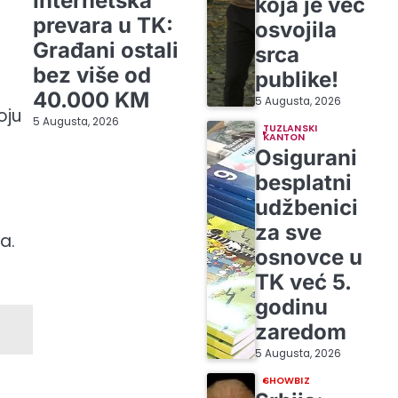
Internetska
koja je već
prevara u TK:
osvojila
Građani ostali
srca
bez više od
publike!
40.000 KM
5 Augusta, 2026
oju
5 Augusta, 2026
TUZLANSKI
KANTON
Osigurani
besplatni
udžbenici
za sve
a.
osnovce u
TK već 5.
godinu
zaredom
5 Augusta, 2026
SHOWBIZ