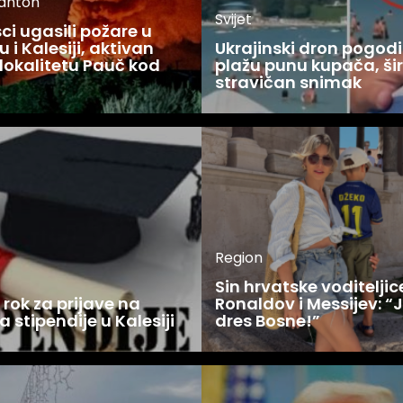
kanton
Svijet
i ugasili požare u
 i Kalesiji, aktivan
Ukrajinski dron pogodi
lokalitetu Pauč kod
plažu punu kupača, šir
stravičan snimak
Region
Sin hrvatske voditelji
rok za prijave na
Ronaldov i Messijev: “
a stipendije u Kalesiji
dres Bosne!”