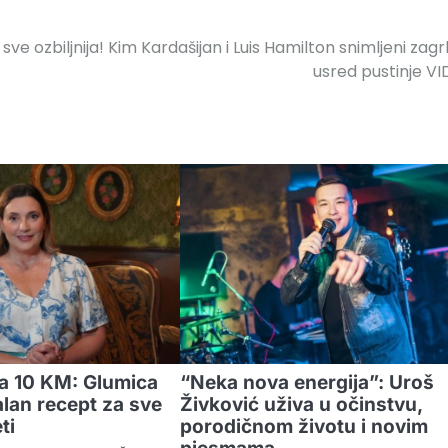
sve ozbiljnija! Kim Kardašijan i Luis Hamilton snimljeni zagrl
usred pustinje V
za 10 KM: Glumica
“Neka nova energija”: Uroš
alan recept za sve
Živković uživa u očinstvu,
ti
porodičnom životu i novim