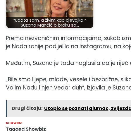
“Udata sam, a živim kao djevojka!”
Suzana Mančić o braku sa…
Prema nezvaničnim informacijama, sukob između
je Nada ranije podijelila na Instagramu, na kojo
Međutim, Suzana je tada naglasila da je riječ 
„Bile smo lijepe, mlade, vesele i bezbrižne, slik
Volim Nadu i njen vedar duh“, izjavila je Suza
Drugi čitaju:
Utopio se poznati glumac, zvijezd
SHOWBIZ
Tagged
Showbiz