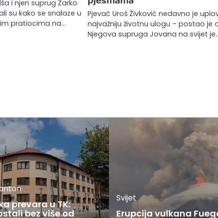
pjesmama
lša i njen suprug Žarko
li su kako se snalaze u
Pjevač Uroš Živković nedavno je uplo
ojim pratiocima na…
najvažniju životnu ulogu – postao je 
Njegova supruga Jovana na svijet je
kanton
Svijet
ka prevara u TK:
stali bez više od
Erupcija vulkana Fueg