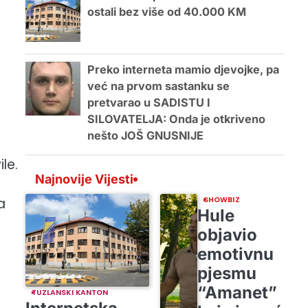
ostali bez više od 40.000 KM
Preko interneta mamio djevojke, pa
već na prvom sastanku se
pretvarao u SADISTU I
SILOVATELJA: Onda je otkriveno
nešto JOŠ GNUSNIJE
le.
Najnovije Vijesti
a
SHOWBIZ
Hule
objavio
emotivnu
pjesmu
“Amanet”
TUZLANSKI KANTON