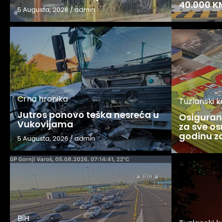
40.000 K
5 Augusta, 2026
/
admin
Crna hronika
Tuzlanski 
Jutros ponovo teška nesreća u
Osigurani
Vukovijama
za sve os
godinu 
5 Augusta, 2026
/
admin
BiH