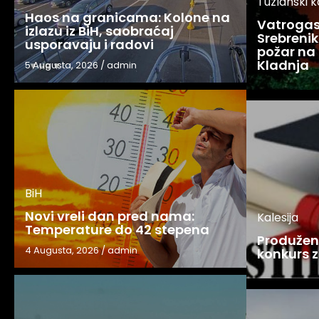
Tuzlanski 
Haos na granicama: Kolone na
Vatrogasc
izlazu iz BiH, saobraćaj
Srebreniku
usporavaju i radovi
požar na 
Kladnja
5 Augusta, 2026
/
admin
BiH
Novi vreli dan pred nama:
Kalesija
Temperature do 42 stepena
Produžen 
4 Augusta, 2026
/
admin
konkurs z