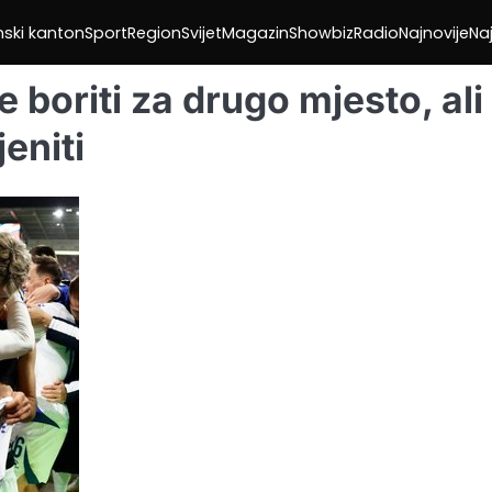
nski kanton
Sport
Region
Svijet
Magazin
Showbiz
Radio
Najnovije
Naj
boriti za drugo mjesto, ali
eniti