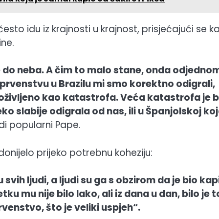
često idu iz krajnosti u krajnost, prisjećajući se k
ine.
e do neba. A čim to malo stane, onda odjedno
rvenstvu u Brazilu mi smo korektno odigrali,
e doživljeno kao katastrofa. Veća katastrofa je b
ko slabije odigrala od nas, ili u Španjolskoj ko
i popularni Pape.
nijelo prijeko potrebnu koheziju:
svih ljudi, a ljudi su ga s obzirom da je bio kap
u mu nije bilo lako, ali iz dana u dan, bilo je t
prvenstvo, što je veliki uspjeh“.