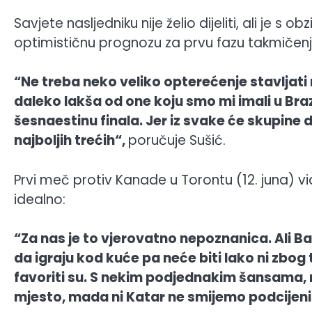
Savjete nasljedniku nije želio dijeliti, ali je 
optimističnu prognozu za prvu fazu takmičenj
“Ne treba neko veliko opterećenje stavljati n
daleko lakša od one koju smo mi imali u Braz
šesnaestinu finala. Jer iz svake će skupine 
najboljih trećih“,
poručuje Sušić.
Prvi meč protiv Kanade u Torontu (12. juna) vi
idealno:
“Za nas je to vjerovatno nepoznanica. Ali Ba
da igraju kod kuće pa neće biti lako ni zbog
favoriti su. S nekim podjednakim šansama, 
mjesto, mada ni Katar ne smijemo podcijeniti