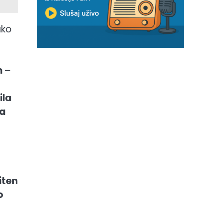
ako
m –
ila
ja
iten
o