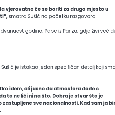
 vjerovatno će se boriti za drugo mjesto u
ti“,
smatra Sušić na početku razgovora.
e dvanaest godina, Pape iz Pariza, gdje živi već d
Sušić je istakao jedan specifičan detalj koji sm
jetko idem, ali jasno da atmosfera dođe s
to ne liči ni na što. Dobra je stvar što je
 zastupljene sve nacionalnosti. Kad sam ja bi
.