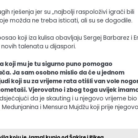
 rješenja jer su „najbolji raspoloživi igrači bili
 koje možda ne treba isticati, ali su se dogodile.
sao koji iza kulisa obavljaju Sergej Barbarez i E
novih talenata u dijaspori.
ha koji mu je tu sigurno puno pomogao
ača. Ja sam osobno mislio da će u jednom
 ljudi koji su za vrijeme rata otišli van vole nog
ogometaši. Vjerovatno i zbog toga uvijek imam
dsjećajući da je skauting i u njegovo vrijeme bio
a Medunjanina i Mensura Mujdžu koji prije njegov
la koju je Jamal kupio od Šakire i Pikea