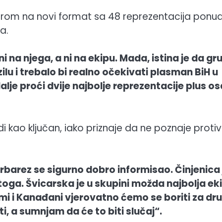
s obzirom na novi format sa 48 reprezentacija ponu
a.
i na njega, a ni na ekipu. Mada, istina je da gr
ilu i trebalo bi realno očekivati plasman BiH u
dalje proći dvije najbolje reprezentacije plus o
di kao ključan, iako priznaje da ne poznaje protiv
rbarez se sigurno dobro informisao. Činjenica 
 toga. Švicarska je u skupini možda najbolja ek
mi i Kanađani vjerovatno ćemo se boriti za dr
, a sumnjam da će to biti slučaj“.