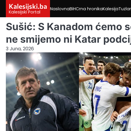
Skip
Kalesijski.ba
Naslovna
BiH
Crna hronika
Kalesija
Tuzla
to
Kalesijski Portal
content
Sušić: S Kanadom ćemo se 
ne smijemo ni Katar podcij
3 Juna, 2026