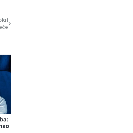
la i
reće
ba:
znao