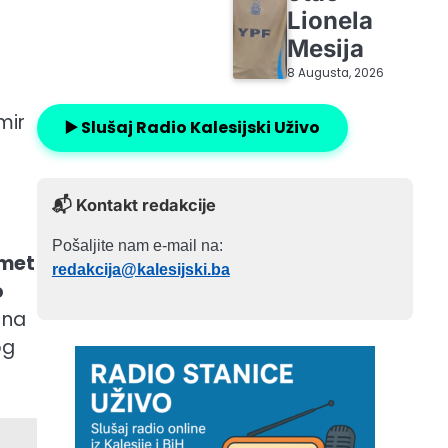
Lionela
Mesija
8 Augusta, 2026
mir
▶️ Slušaj Radio Kalesijski Uživo
📬 Kontakt redakcije
Pošaljite nam e-mail na:
omet
redakcija@kalesijski.ba
o
 na
og