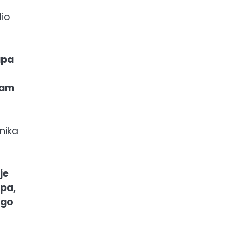
dio
upa
sam
nika
je
ipa,
ugo