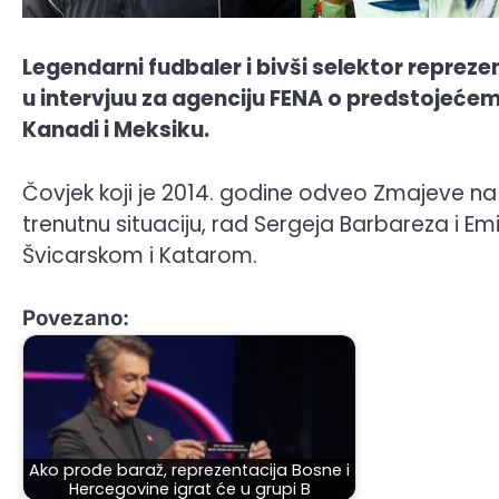
Legendarni fudbaler i bivši selektor repreze
u intervjuu za agenciju FENA o predstojećem
Kanadi i Meksiku.
Čovjek koji je 2014. godine odveo Zmajeve na n
trenutnu situaciju, rad Sergeja Barbareza i E
Švicarskom i Katarom.
Povezano:
Ako prođe baraž, reprezentacija Bosne i
Hercegovine igrat će u grupi B