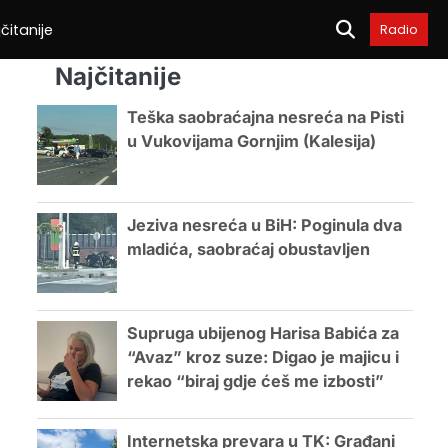
čitanije
Radio
Najčitanije
Teška saobraćajna nesreća na Pisti
u Vukovijama Gornjim (Kalesija)
Jeziva nesreća u BiH: Poginula dva
mladića, saobraćaj obustavljen
Supruga ubijenog Harisa Babića za
“Avaz” kroz suze: Digao je majicu i
rekao “biraj gdje ćeš me izbosti”
Internetska prevara u TK: Građani