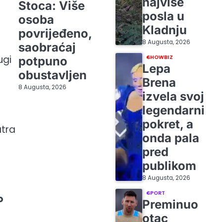
najviše
Stoca: Više
posla u
osoba
Kladnju
povrijeđeno,
8 Augusta, 2026
saobraćaj
ugi
SHOWBIZ
potpuno
Lepa
obustavljen
Brena
8 Augusta, 2026
izvela svoj
legendarni
pokret, a
atra
onda pala
pred
publikom
8 Augusta, 2026
SPORT
o
Preminuo
otac