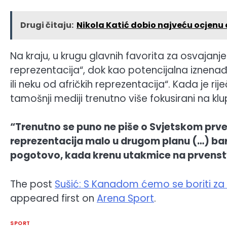
Drugi čitaju:
Nikola Katić dobio najveću ocjenu
Na kraju, u krugu glavnih favorita za osvajanje t
reprezentacija“, dok kao potencijalna iznen
ili neku od afričkih reprezentacija“. Kada je ri
tamošnji mediji trenutno više fokusirani na klu
“Trenutno se puno ne piše o Svjetskom prvens
reprezentacija malo u drugom planu (…) bar
pogotovo, kada krenu utakmice na prvenst
The post
Sušić: S Kanadom ćemo se boriti za d
appeared first on
Arena Sport
.
SPORT