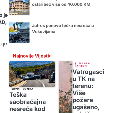
ostali bez više od 40.000 KM
o je
AD,
Jutros ponovo teška nesreća u
Vukovijama
o je
Najnovije Vijesti
TUZLANSKI
KANTON
Vatrogasci
u TK na
terenu:
CRNA HRONIKA
Više
Teška
požara
saobraćajna
ugašeno,
nesreća kod