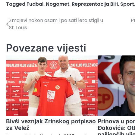
Tagged
Fudbal
,
Nogomet
,
Reprezentacija BiH
,
Sport
Zmajevi nakon osam i po sati leta stigli u
P
Navigacija
St. Louis
članaka
Povezane vijesti
Bivši veznjak Zrinskog potpisao
Prinova u po
za Velež
Đokovića: Otk
najljepših vij