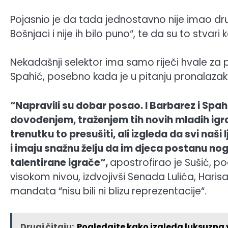
Pojasnio je da tada jednostavno nije imao drugih
Bošnjaci i nije ih bilo puno“, te da su to stvari
Nekadašnji selektor ima samo riječi hvale za po
Spahić, posebno kada je u pitanju pronalazak 
“Napravili su dobar posao. I Barbarez i Spa
dovođenjem, traženjem tih novih mladih igr
trenutku to presušiti, ali izgleda da svi naši
i imaju snažnu želju da im djeca postanu n
talentirane igrače“,
apostrofirao je Sušić, po
visokom nivou, izdvojivši Senada Lulića, Haris
mandata “nisu bili ni blizu reprezentacije“.
Drugi čitaju:
Pogledajte kako izgleda luksuzna vi