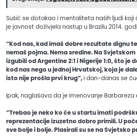
Sušić se dotakao i mentaliteta naših ljudi koji 
je javnost doživjela nastup u Brazilu 2014. god
“Kod nas, kad imaš dobre rezultate dignu t
nemaš pojma. Nema sredine. Na Svjetskom p
izgubili od Argentine 2:1 i Nigerije 1:0, što j
kod nas nego u jednoj Hrvatskoj, koja je dale
isto nije prošla prvi krug“,
i dan-danas se čud
Ipak, naglašava da je imenovanje Barbareza do
“Trebao je neko ko će u startu imati podršku 
reprezentacije izuzetno dobro primili. U početk
sve bolje i bolje. Plasirali su se na Svjetsko 