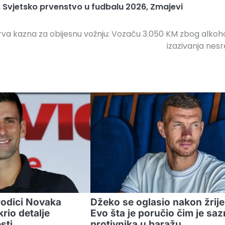
,
Svjetsko prvenstvo u fudbalu 2026
,
Zmajevi
rva kazna za obijesnu vožnju: Vozaču 3.050 KM zbog alkoho
izazivanja nes
rodici Novaka
Džeko se oglasio nakon žrije
rio detalje
Evo šta je poručio čim je sa
esti
protivnika u baražu