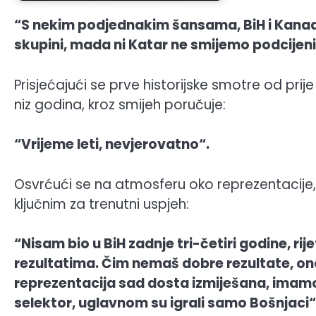
“S nekim podjednakim šansama, BiH i Kanada
skupini, mada ni Katar ne smijemo podcijeni
Prisjećajući se prve historijske smotre od prij
niz godina, kroz smijeh poručuje:
“Vrijeme leti, nevjerovatno“.
Osvrćući se na atmosferu oko reprezentacije, 
ključnim za trenutni uspjeh:
“Nisam bio u BiH zadnje tri-četiri godine, ri
rezultatima. Čim nemaš dobre rezultate, onda 
reprezentacija sad dosta izmiješana, imamo
selektor, uglavnom su igrali samo Bošnjaci“