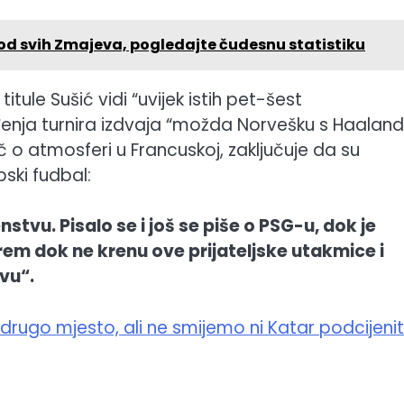
 od svih Zmajeva, pogledajte čudesnu statistiku
itule Sušić vidi “uvijek istih pet-šest
ađenja turnira izdvaja “možda Norvešku s Haala
ječ o atmosferi u Francuskoj, zaključuje da su
pski fudbal:
tvu. Pisalo se i još se piše o PSG-u, dok je
em dok ne krenu ove prijateljske utakmice i
vu“.
rugo mjesto, ali ne smijemo ni Katar podcijenit