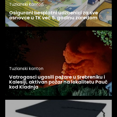
Tuzlanski kanton
Osigurani besplatni udžbenici za sve
osnovce u TK već 5. godinu zaredom
Tuzlanski kanton
Vatrogasci ugasili požare u Srebreniku i
Kalesiji, aktivan požar na lokalitetu Pauč
kod Kladnja