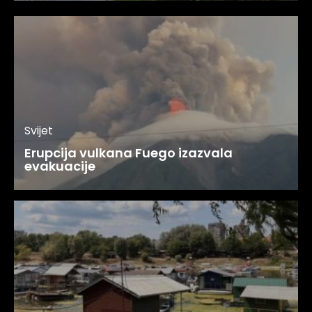
Svijet
Erupcija vulkana Fuego izazvala
evakuacije