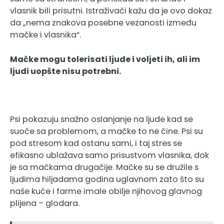
vlasnik bili prisutni. Istraživači kažu da je ovo dokaz
da „nema znakova posebne vezanosti između
mačke i vlasnika“.
Mačke mogu tolerisati ljude i voljeti ih, ali im
ljudi uopšte nisu potrebni.
Psi pokazuju snažno oslanjanje na ljude kad se
suoče sa problemom, a mačke to ne čine. Psi su
pod stresom kad ostanu sami, i taj stres se
efikasno ublažava samo prisustvom vlasnika, dok
je sa mačkama drugačije. Mačke su se družile s
ljudima hiljadama godina uglavnom zato što su
naše kuće i farme imale obilje njihovog glavnog
plijena – glodara.