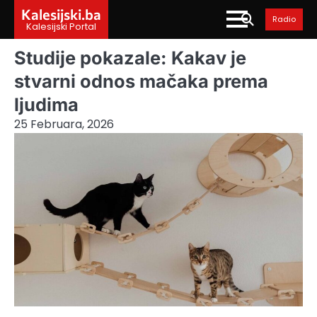
Skip
Kalesijski.ba
Radio
to
Kalesijski Portal
content
Studije pokazale: Kakav je
stvarni odnos mačaka prema
ljudima
25 Februara, 2026