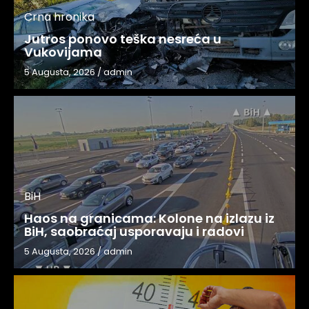
Crna hronika
Jutros ponovo teška nesreća u
Vukovijama
5 Augusta, 2026
/
admin
BiH
Haos na granicama: Kolone na izlazu iz
BiH, saobraćaj usporavaju i radovi
5 Augusta, 2026
/
admin