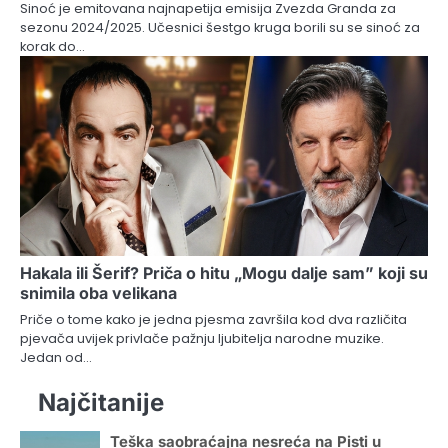
Sinoć je emitovana najnapetija emisija Zvezda Granda za
sezonu 2024/2025. Učesnici šestgo kruga borili su se sinoć za
korak do…
Hakala ili Šerif? Priča o hitu „Mogu dalje sam” koji su
snimila oba velikana
Priče o tome kako je jedna pjesma završila kod dva različita
pjevača uvijek privlače pažnju ljubitelja narodne muzike.
Jedan od…
Najčitanije
Teška saobraćajna nesreća na Pisti u