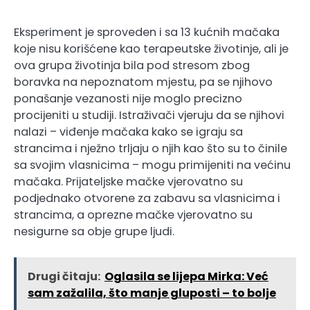
Eksperiment je sproveden i sa 13 kućnih mačaka
koje nisu korišćene kao terapeutske životinje, ali je
ova grupa životinja bila pod stresom zbog
boravka na nepoznatom mjestu, pa se njihovo
ponašanje vezanosti nije moglo precizno
procijeniti u studiji. Istraživači vjeruju da se njihovi
nalazi – viđenje mačaka kako se igraju sa
strancima i nježno trljaju o njih kao što su to činile
sa svojim vlasnicima – mogu primijeniti na većinu
mačaka. Prijateljske mačke vjerovatno su
podjednako otvorene za zabavu sa vlasnicima i
strancima, a oprezne mačke vjerovatno su
nesigurne sa obje grupe ljudi.
Drugi čitaju:
Oglasila se lijepa Mirka: Već
sam zažalila, što manje gluposti – to bolje