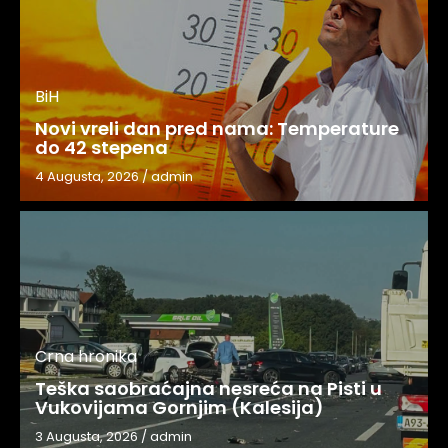
BiH
Novi vreli dan pred nama: Temperature
do 42 stepena
4 Augusta, 2026
/
admin
Crna hronika
Teška saobraćajna nesreća na Pisti u
Vukovijama Gornjim (Kalesija)
3 Augusta, 2026
/
admin