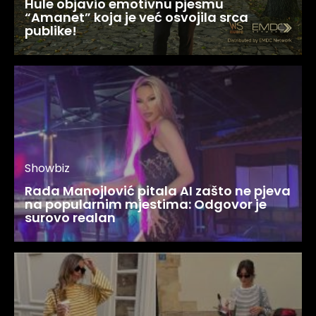
Hule objavio emotivnu pjesmu
“Amanet” koja je već osvojila srca
publike!
Showbiz
Rada Manojlović pitala AI zašto ne pjeva
na popularnim mjestima: Odgovor je
surovo realan