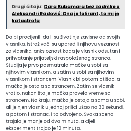
Drugi čitaju:
Dara Bubamara bez zadrške o
Aleksandri Radović: Ona je folirant, to mi je
katastrofa
Da bi procijenili da li su životinje zavisne od svojih
vlasnika, istraživači su uporedili njihovu vezanost
za vlasnika, anksioznost kada je vlasnik odsutan i
prihvatanje prijateljski raspoloženog stranca.
Studija je prvo posmatrala mačke u sobi sa
njihovim vlasnikom, a zatim u sobi sa njihovim
vlasnikom i strancem. Vlasnik bi potom otišao, a
mačka je ostala sa strancem. Zatim se vlasnik
vratio, nakon što je mačka provela vreme sa
strancem. Na kraju, mačka je ostajala sama u sobi,
ali je njen vlasnik u jednoj prilici ušao na 30 sekundi,
a potom i stranac, i to odvojeno. Svaka scena
trajala je manje od dva minuta, a cijeli
eksperiment trajao je 12 minuta.