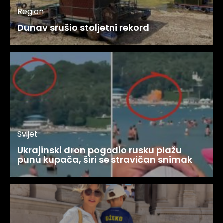
Region
Dunav srušio stoljetni rekord
Svijet
Ukrajinski dron pogodio rusku plažu
punu kupača, širi se stravičan snimak