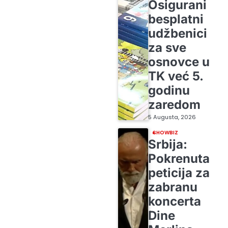
Osigurani
besplatni
udžbenici
za sve
osnovce u
TK već 5.
godinu
zaredom
5 Augusta, 2026
SHOWBIZ
Srbija:
Pokrenuta
peticija za
zabranu
koncerta
Dine