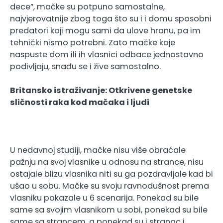
dece”, mačke su potpuno samostalne,
najvjerovatnije zbog toga što su i i domu sposobni
predatori koji mogu sami da ulove hranu, pa im
tehnički nismo potrebni. Zato mačke koje
naspuste dom ili ih vlasnici odbace jednostavno
podivljaju, snađu se i žive samostalno.
Britansko istraživanje: Otkrivene genetske
sličnosti raka kod mačaka i ljudi
U nedavnoj studiji, mačke nisu više obraćale
pažnju na svoj vlasnike u odnosu na strance, nisu
ostajale blizu vlasnika niti su ga pozdravljale kad bi
ušao u sobu. Mačke su svoju ravnodušnost prema
vlasniku pokazale u 6 scenarija. Ponekad su bile
same sa svojim vlasnikom u sobi, ponekad su bile
same sa strancem, a ponekad su i stranac i