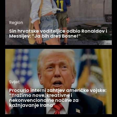
Region
Sin hrvatske voditeljice odbio Ronaldov i
Messijev: “Ja bih dres Bosne!”
Svijet
Procurio interni zahtjev američke vojske:
“Tražimo nove, kreativne i
nekonvencionalne načine za
kažnjavanje Irana”