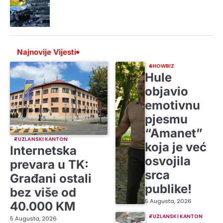
Najnovije Vijesti
SHOWBIZ
Hule
objavio
emotivnu
pjesmu
“Amanet”
TUZLANSKI KANTON
koja je već
Internetska
osvojila
prevara u TK:
srca
Građani ostali
publike!
bez više od
5 Augusta, 2026
40.000 KM
TUZLANSKI KANTON
5 Augusta, 2026