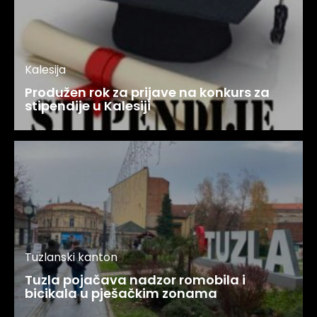
Kalesija
Produžen rok za prijave na konkurs za
stipendije u Kalesiji
Tuzlanski kanton
Tuzla pojačava nadzor romobila i
bicikala u pješačkim zonama