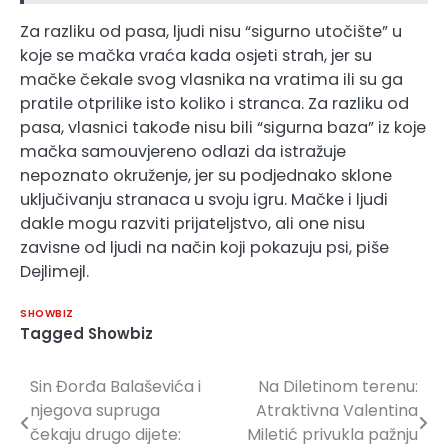
Za razliku od pasa, ljudi nisu “sigurno utočište” u
koje se mačka vraća kada osjeti strah, jer su
mačke čekale svog vlasnika na vratima ili su ga
pratile otprilike isto koliko i stranca. Za razliku od
pasa, vlasnici takođe nisu bili “sigurna baza” iz koje
mačka samouvjereno odlazi da istražuje
nepoznato okruženje, jer su podjednako sklone
uključivanju stranaca u svoju igru. Mačke i ljudi
dakle mogu razviti prijateljstvo, ali one nisu
zavisne od ljudi na način koji pokazuju psi, piše
Dejlimejl.
SHOWBIZ
Tagged
Showbiz
Sin Đorđa Balaševića i
Na Diletinom terenu:
Navigacija
njegova supruga
Atraktivna Valentina
članaka
čekaju drugo dijete:
Miletić privukla pažnju