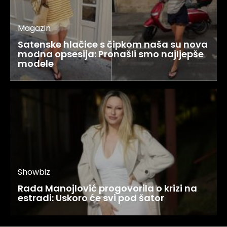
Magazin
Satenske hlačice s čipkom naša su nova
modna opsesija: Pronašli smo najljepše
modele
Showbiz
Rada Manojlović progovorila o krizi na
estradi: Uskoro će svi pod šator