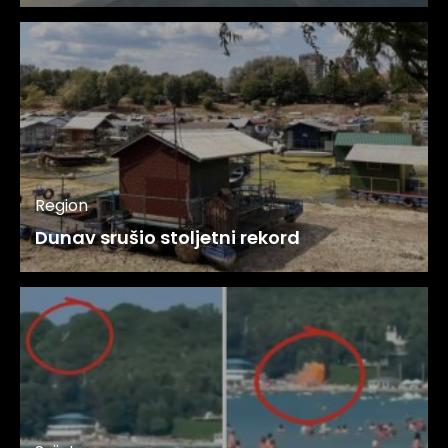
Region
Dunav srušio stoljetni rekord