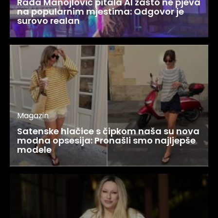
Rada Manojlović pitala AI zašto ne pjeva
na popularnim mjestima: Odgovor je
surovo realan
Magazin
Satenske hlačice s čipkom naša su nova
modna opsesija: Pronašli smo najljepše
modele