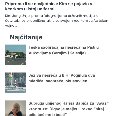
Priprema li se nasljednica: Kim se pojavio s
kćerkom u istoj uniformi
Kim Jong Un je, prema fotografijama državnih medija, u
četvrtak nosio identičnu jaknu sa svojom kćerkom Ju Ae tokom
vojne…
Najčitanije
Teška saobraćajna nesreća na Pisti u
Vukovijama Gornjim (Kalesija)
Jeziva nesreća u BiH: Poginula dva
mladića, saobraćaj obustavljen
Supruga ubijenog Harisa Babića za “Avaz”
kroz suze: Digao je majicu i rekao “biraj
gdje ćeš me izbosti”