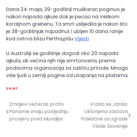
Dana 24. maja, 39-godišnji muškarac poginuo je
nakon napada ajkule dok je pecao na Velikom
koraljnom grebenu. Ta smrt uslijedila je nakon što
je 38-godišnjak napadnut i ubijen 10 dana ranije
kod ostrva blizu Pertha,pišu
Vijesti
U Australiji se godišnje dogodi oko 20 napada
ajkula, ali većina njih nije smrtonosna, prema
podacima organizacija za zaštitu prirode. Mnogo
više ljudi u zemlji pogine od utapanja na plažama.
SVIJET
Zmajevi večeras protiv
Vratio se Janša:
Navigacija
Paname imaju posljednju
Uklonjena zastava
članaka
provjeru pred Mundijal
Palestine sa zgrade
Vlade Slovenije