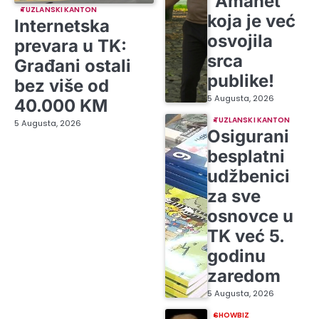
“Amanet”
TUZLANSKI KANTON
koja je već
Internetska
osvojila
prevara u TK:
srca
Građani ostali
publike!
bez više od
5 Augusta, 2026
40.000 KM
TUZLANSKI KANTON
5 Augusta, 2026
Osigurani
besplatni
udžbenici
za sve
osnovce u
TK već 5.
godinu
zaredom
5 Augusta, 2026
SHOWBIZ