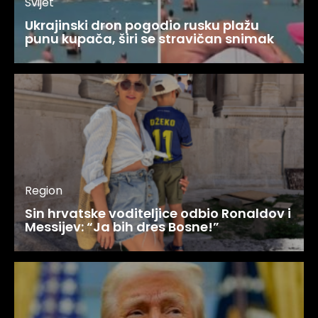
Svijet
Ukrajinski dron pogodio rusku plažu
punu kupača, širi se stravičan snimak
Region
Sin hrvatske voditeljice odbio Ronaldov i
Messijev: “Ja bih dres Bosne!”