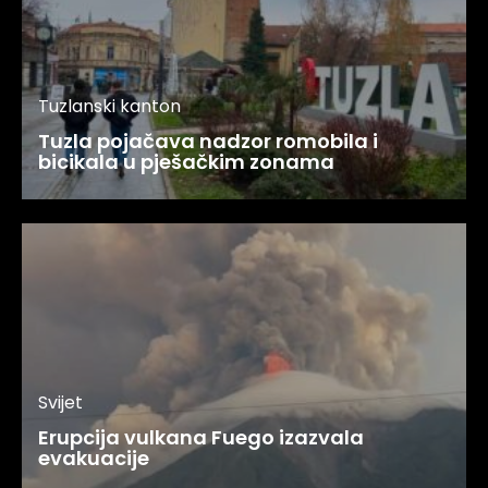
Tuzlanski kanton
Tuzla pojačava nadzor romobila i
bicikala u pješačkim zonama
Svijet
Erupcija vulkana Fuego izazvala
evakuacije