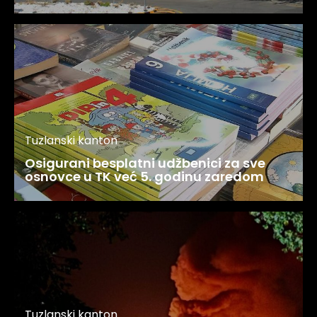
Tuzlanski kanton
Osigurani besplatni udžbenici za sve
osnovce u TK već 5. godinu zaredom
Tuzlanski kanton