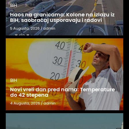
BiH
Haos na granicama: Kolone na izlazu iz
BiH, saobraćaj usporavaju i radovi
5 Augusta, 2026
/
admin
BiH
Novi vreli dan pred nama: Temperature
do 42 stepena
4 Augusta, 2026
/
admin