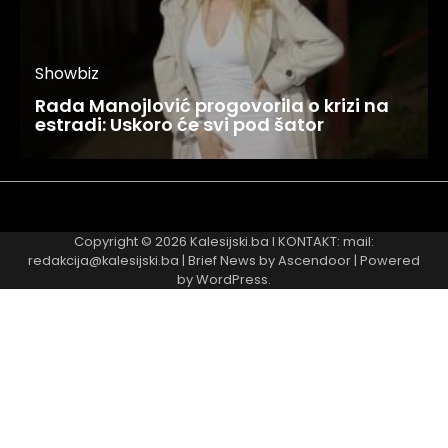
Showbiz
Rada Manojlović progovorila o krizi na
estradi: Uskoro će svi pod šator
Najnovije
Najčitanije
Copyright © 2026
Kalesijski.ba
I KONTAKT: mail:
redakcija@kalesijski.ba | Brief News by
Ascendoor
| Powered
by
WordPress
.