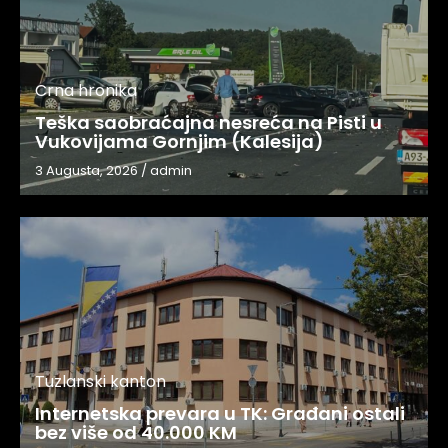
Crna hronika
Teška saobraćajna nesreća na Pisti u
Vukovijama Gornjim (Kalesija)
3 Augusta, 2026
/
admin
Tuzlanski kanton
Internetska prevara u TK: Građani ostali
bez više od 40.000 KM