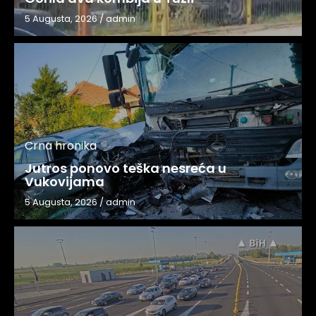
5 Augusta, 2026
/
admin
Crna hronika
Jutros ponovo teška nesreća u
Vukovijama
5 Augusta, 2026
/
admin