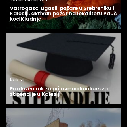
Vatrogasci ugasili požare u Srebreniku i
Kalesiji, aktivan požar na lokalitetu Pauč
kod Kladnja
Kalesija
Produžen rok za prijave na konkurs za
stipendije u Kalesiji