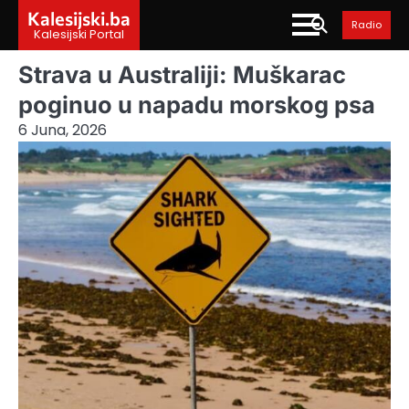
Skip
Kalesijski.ba
Radio
to
Kalesijski Portal
content
Strava u Australiji: Muškarac
poginuo u napadu morskog psa
6 Juna, 2026