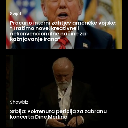
Svijet
Procurio interni zahtjev američke vojske:
“Tražimo nove, kreativne i
nekonvencionalne načine za
kažnjavanje Irana”
Showbiz
Srbija: Pokrenuta peticija za zabranu
koncerta Dine Merlina