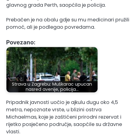
glavnog grada Perth, saopćila je policija.
Prebačen je na obalu gdje su mu medicinari pružili
pomoć, ali je podlegao povredama.
Povezano:
Strava u Zagrebu: Muškarac upucan
nasred avenije, policija…
Pripadnik javnosti uočio je ajkulu dugu oko 4,5
metra, nepoznate vrste, u blizini ostrva
Michaelmas, koje je zaštićeni prirodni rezervat i
rijetko posjećeno područje, saopćile su državne
vlasti.