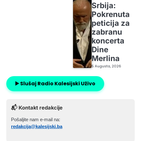
Srbija:
Pokrenuta
peticija za
zabranu
koncerta
Dine
Merlina
5 Augusta, 2026
▶️ Slušaj Radio Kalesijski Uživo
📬 Kontakt redakcije
Pošaljite nam e-mail na:
redakcija@kalesijski.ba