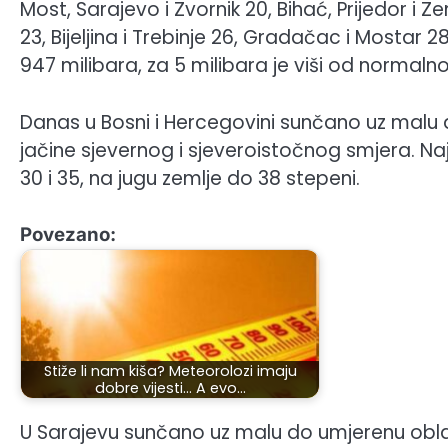
Most, Sarajevo i Zvornik 20, Bihać, Prijedor i Ze
23, Bijeljina i Trebinje 26, Gradačac i Mostar 2
947 milibara, za 5 milibara je viši od normalno
Danas u Bosni i Hercegovini sunčano uz malu
jačine sjevernog i sjeveroistočnog smjera. 
30 i 35, na jugu zemlje do 38 stepeni.
Povezano:
Stiže li nam kiša? Meteorolozi imaju
dobre vijesti… A evo…
U Sarajevu sunčano uz malu do umjerenu obl