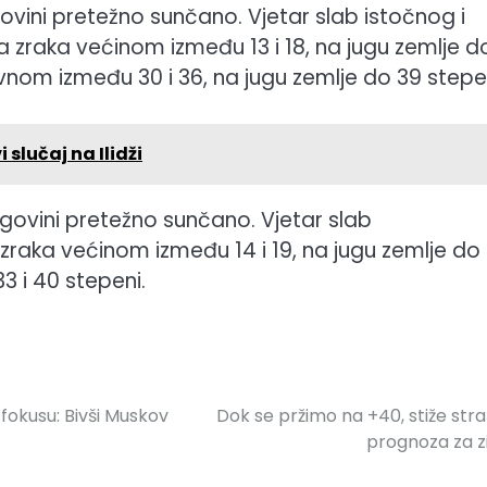
egovini pretežno sunčano. Vjetar slab istočnog i
 zraka većinom između 13 i 18, na jugu zemlje d
nom između 30 i 36, na jugu zemlje do 39 stepen
 slučaj na Ilidži
cegovini pretežno sunčano. Vjetar slab
aka većinom između 14 i 19, na jugu zemlje do 
 i 40 stepeni.
 fokusu: Bivši Muskov
Dok se pržimo na +40, stiže str
prognoza za 