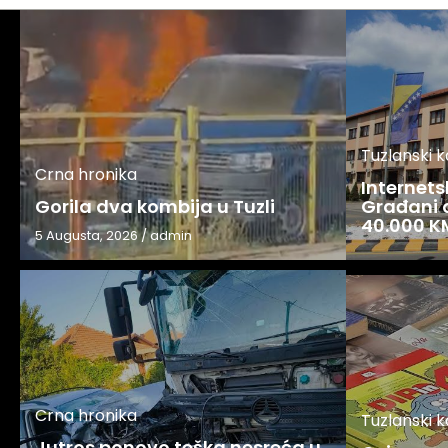
Tuzlanski 
Crna hronika
Internets
Gorila dva kombija u Tuzli
Građani o
40.000 K
5 Augusta, 2026
/
admin
Crna hronika
Tuzlanski 
Jutros ponovo teška nesreća u