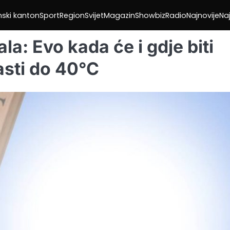
nski kanton
Sport
Region
Svijet
Magazin
Showbiz
Radio
Najnovije
Naj
la: Evo kada će i gdje biti
asti do 40°C