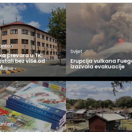
kanton
Svijet
ka prevara u TK:
stali bez više od
Erupcija vulkana Fueg
M
izazvala evakuacije
kanton