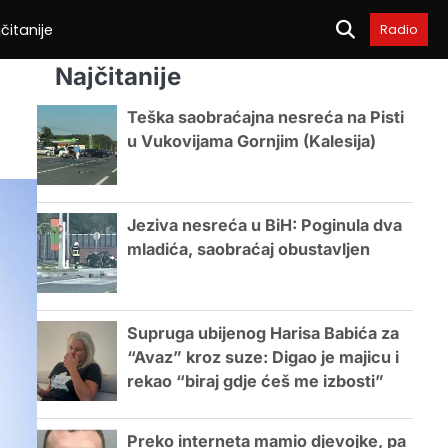
čitanije
Radio
Najčitanije
Teška saobraćajna nesreća na Pisti
u Vukovijama Gornjim (Kalesija)
Jeziva nesreća u BiH: Poginula dva
mladića, saobraćaj obustavljen
Supruga ubijenog Harisa Babića za
“Avaz” kroz suze: Digao je majicu i
rekao “biraj gdje ćeš me izbosti”
Preko interneta mamio djevojke, pa