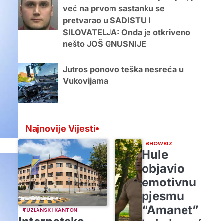
već na prvom sastanku se
pretvarao u SADISTU I
SILOVATELJA: Onda je otkriveno
nešto JOŠ GNUSNIJE
Jutros ponovo teška nesreća u
Vukovijama
Najnovije Vijesti
SHOWBIZ
Hule
objavio
emotivnu
pjesmu
“Amanet”
TUZLANSKI KANTON