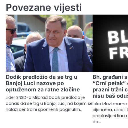
Povezane vijesti
Dodik predložio da se trg u
Bh. građani s
Banjoj Luci nazove po
“Crni petak” 
optuženom za ratne zločine
prazni tržni 
nisu baš odu
Lider SNSD-a Milorad Dodik predložio je
danas da se trg u Banjoj Luci, na kojem se
Iako izlozi mame
nalazi centralni spomenik poginulim…
cijenama, ulice i t
preplavljeni kao r
da…