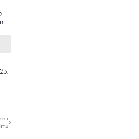
o
i.
25,
ašna
zimu