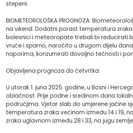
stepeni.
BIOMETEOROLOŠKA PROGNOZA: Biometeorološka
na vikend. Dodatni porast temperatura zraka l
bolesnici i meteoropate trebali bi reducirat
vruće i sparno, naročito u drugom dijelu dana. 
naporima, konzumirati dovoljno tečnosti i pon
Objavljena prognoza do četvrtka:
U utorak 1. juna 2025. godine, u Bosni i Herc
oblačnost. Prije podne i sredinom dana lokal
područjima. Vjetar slab do umjerene jačine sj
temperatura zraka većinom između 14 i 19, n
zraka uglavnom između 28 i 33, na jugu zemlje