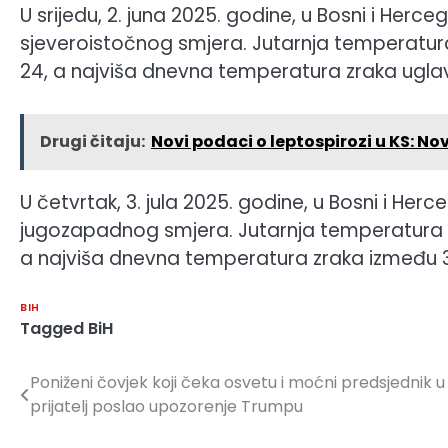
U srijedu, 2. juna 2025. godine, u Bosni i Herc
sjeveroistočnog smjera. Jutarnja temperatura
24, a najviša dnevna temperatura zraka uglav
Drugi čitaju:
Novi podaci o leptospirozi u KS: Novi
U četvrtak, 3. jula 2025. godine, u Bosni i Her
jugozapadnog smjera. Jutarnja temperatura zr
a najviša dnevna temperatura zraka između 33
BIH
Tagged
BiH
Poniženi čovjek koji čeka osvetu i moćni predsjednik u
Navigacija
prijatelj poslao upozorenje Trumpu
članaka