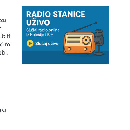
osu
i
biti
ačim
bi.
ura