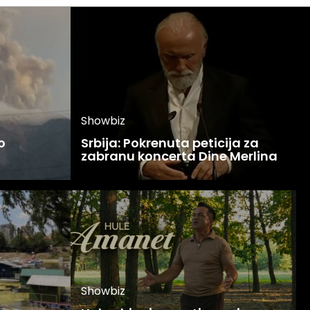
Showbiz
o
Srbija: Pokrenuta peticija za
zabranu koncerta Dine Merlina
Showbiz