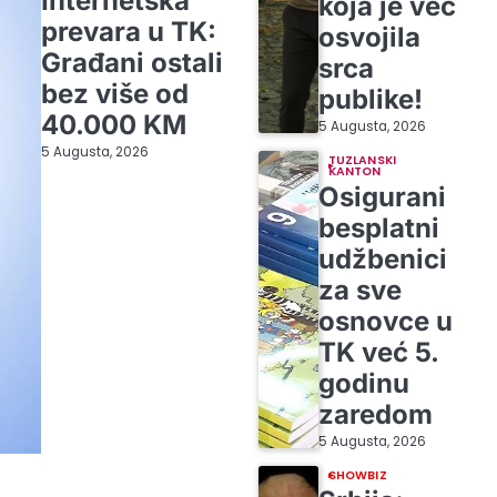
Internetska
koja je već
prevara u TK:
osvojila
Građani ostali
srca
bez više od
publike!
40.000 KM
5 Augusta, 2026
5 Augusta, 2026
TUZLANSKI
KANTON
Osigurani
besplatni
udžbenici
za sve
osnovce u
TK već 5.
godinu
zaredom
5 Augusta, 2026
SHOWBIZ