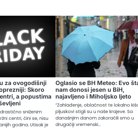
u za ovogodišnji
Oglasio se BH Meteo: Evo št
oprezniji: Skoro
nam donosi jesen u BiH,
centri, a popustima
najavljeno i Miholjsko ljeto
ševljeni
“Zahlađenje, oblačnost te lokalno kiša
pljuskovi stigli su u naše krajeve. Sa
 drastično sniženim
današnjim danom zakoračili smo u
ržni centri, čini se, nisu
drugačiji vremenski…
anijih godina. Utisak je