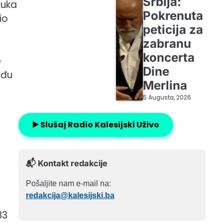
Srbija:
Luka
Pokrenuta
io
peticija za
zabranu
koncerta
e
Dine
eđu
Merlina
5 Augusta, 2026
▶️ Slušaj Radio Kalesijski Uživo
📬 Kontakt redakcije
Pošaljite nam e-mail na:
redakcija@kalesijski.ba
33