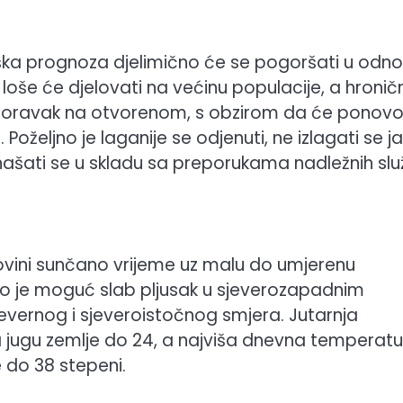
 prognoza djelimično će se pogoršati u odn
oše će djelovati na većinu populacije, a hroničn
i boravak na otvorenom, s obzirom da će ponovo 
Poželjno je laganije se odjenuti, ne izlagati se j
ašati se u skladu sa preporukama nadležnih služ
egovini sunčano vrijeme uz malu do umjerenu
no je moguć slab pljusak u sjeverozapadnim
evernog i sjeveroistočnog smjera. Jutarnja
a jugu zemlje do 24, a najviša dnevna temperat
 do 38 stepeni.