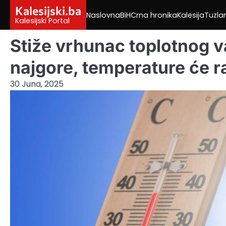
Skip
Kalesijski.ba
Naslovna
BiH
Crna hronika
Kalesija
Tuzla
to
Kalesijski Portal
content
Stiže vrhunac toplotnog va
najgore, temperature će r
30 Juna, 2025