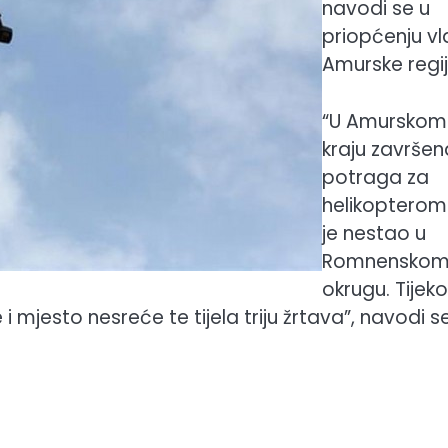
navodi se u
priopćenju v
Amurske regij
“U Amurskom
kraju završen
potraga za
helikopterom 
je nestao u
Romnensko
okrugu. Tijek
mjesto nesreće te tijela triju žrtava”, navodi s