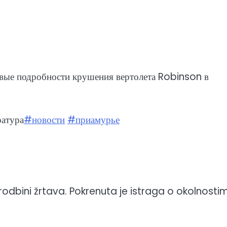
овые подробности крушения вертолета Robinson в
ратура
#новости
#приамурье
 i rodbini žrtava. Pokrenuta je istraga o okolnosti