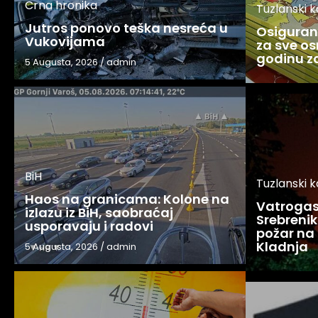
Crna hronika
Tuzlanski 
Jutros ponovo teška nesreća u
Osigurani
Vukovijama
za sve os
godinu 
5 Augusta, 2026
/
admin
BiH
Tuzlanski 
Haos na granicama: Kolone na
Vatrogasc
izlazu iz BiH, saobraćaj
Srebreniku
usporavaju i radovi
požar na 
Kladnja
5 Augusta, 2026
/
admin