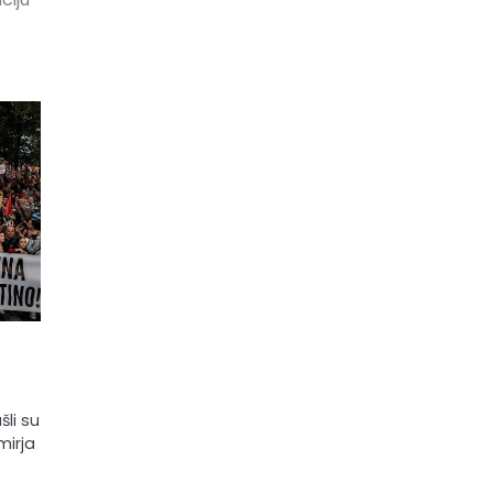
šli su
mirja