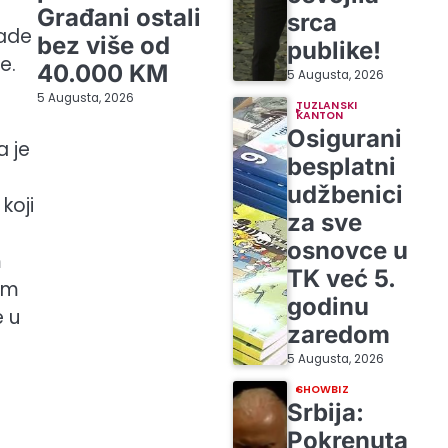
Građani ostali
srca
lade
bez više od
publike!
e.
40.000 KM
5 Augusta, 2026
5 Augusta, 2026
TUZLANSKI
KANTON
Osigurani
a je
besplatni
udžbenici
koji
za sve
osnovce u
m
TK već 5.
om
godinu
e u
zaredom
5 Augusta, 2026
SHOWBIZ
Srbija:
Pokrenuta