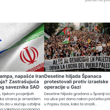
rampa, napašće Iran
Desetine hiljada Španaca
nja? Zastrašujuća
protestovali protiv izraelske
og saveznika SAD
operacije u Gazi
tijekom povjerljivih
Desetine hiljada građana u Španiji iza
ska strana je američkim
na ulice pet dana nakon početka pri
a da u slučaju ozbiljne
u Pojasu Gaze, kako bi izrazili…
kog raketnog programa