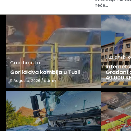
neće…
Tuzlanski 
Crna hronika
Internets
Gorila dva kombija u Tuzli
Građani o
40.000 K
5 Augusta, 2026
/
admin