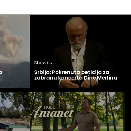
Showbiz
o
Srbija: Pokrenuta peticija za
zabranu koncerta Dine Merlina