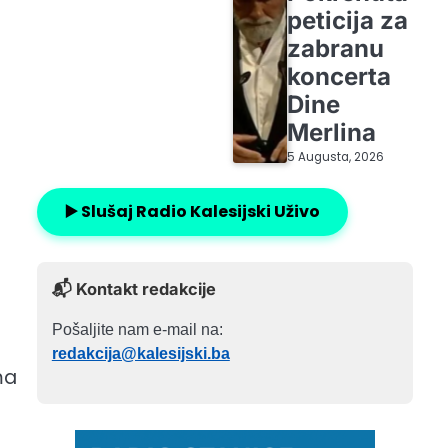
peticija za
zabranu
koncerta
Dine
Merlina
5 Augusta, 2026
▶️ Slušaj Radio Kalesijski Uživo
📬 Kontakt redakcije
Pošaljite nam e-mail na:
redakcija@kalesijski.ba
ma