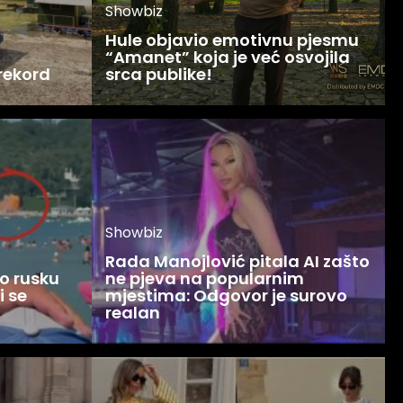
Showbiz
Hule objavio emotivnu pjesmu
“Amanet” koja je već osvojila
 rekord
srca publike!
Showbiz
Rada Manojlović pitala AI zašto
o rusku
ne pjeva na popularnim
i se
mjestima: Odgovor je surovo
realan