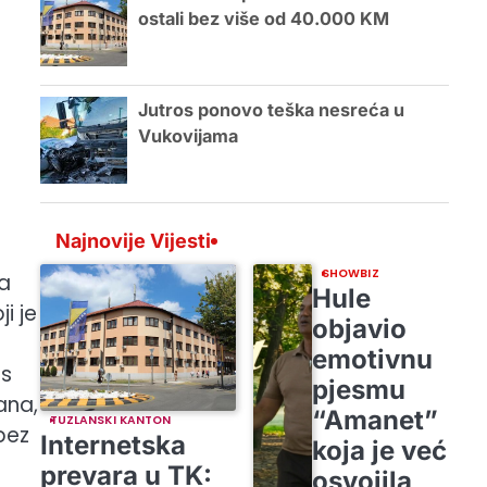
ostali bez više od 40.000 KM
Jutros ponovo teška nesreća u
Vukovijama
Najnovije Vijesti
SHOWBIZ
pa
Hule
ji je
objavio
emotivnu
 s
pjesmu
ana,
“Amanet”
TUZLANSKI KANTON
bez
Internetska
koja je već
prevara u TK:
osvojila