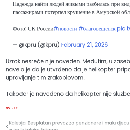
Надежда найти людей живыми разбилась при ви
пассажирами потерпел крушение в Амурской обл
Фото: СК России
#новости
#благовещенск
pic.
— @kpru (@kpru)
February 21, 2026
Uzrok nesreće nije naveden. Međutim, u zasebno
navelo je da je utvrđeno da je helikopter prip
upravljanje tim zrakoplovom.
Također je navedeno da helikopter nije služb
SVIJET
Kalesija: Besplatan prevoz za penzionere i malu djecu
Navigacija
svim lokalnim linijama