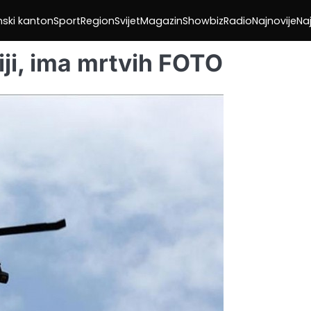
nski kanton
Sport
Region
Svijet
Magazin
Showbiz
Radio
Najnovije
Naj
iji, ima mrtvih FOTO