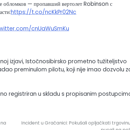
де обломков — пропавший вертолет Robinson с
асти:
https://t.co/ncKkPr02Nc
twitter.com/cnUaWuSmKu
j izjavi, Istočnosibirsko prometno tužiteljstvo
adao preminulom pilotu, koji nije imao dozvolu z
eno registriran u skladu s propisanim postupcim
 na
Incident u Gračanici: Pokušali opljačkati trgovin
pucali na poli