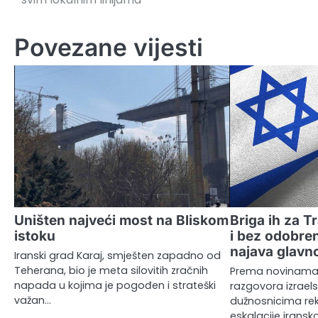
članaka
Povezane vijesti
Uništen najveći most na Bliskom
Briga ih za T
istoku
i bez odobre
najava glavn
Iranski grad Karaj, smješten zapadno od
Teherana, bio je meta silovitih zračnih
Prema novinama, 
napada u kojima je pogođen i strateški
razgovora izrael
važan…
dužnosnicima rekl
eskalacije irans