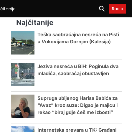
čitanije
Radio
Najčitanije
Teška saobraćajna nesreća na Pisti
u Vukovijama Gornjim (Kalesija)
Jeziva nesreća u BiH: Poginula dva
mladića, saobraćaj obustavljen
Supruga ubijenog Harisa Babića za
“Avaz” kroz suze: Digao je majicu i
rekao “biraj gdje ćeš me izbosti”
Internetska prevara u TK: Građani