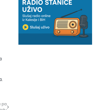
a
a.
u pa
ciju