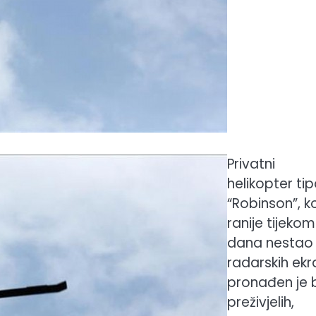
Privatni
helikopter ti
“Robinson”, ko
ranije tijekom
dana nestao
radarskih ekr
pronađen je 
preživjelih,