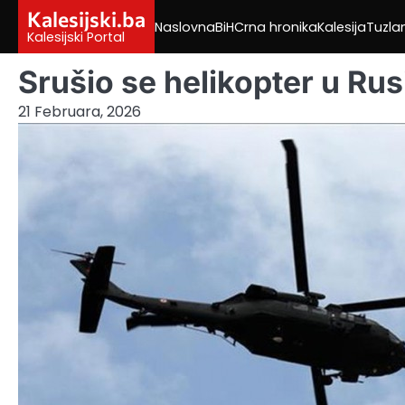
Skip
Kalesijski.ba
Naslovna
BiH
Crna hronika
Kalesija
Tuzla
to
Kalesijski Portal
content
Srušio se helikopter u Rus
21 Februara, 2026