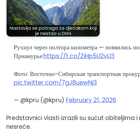
Nastavlja se potraga za dječakom koji
je nestao u Drini
Рухнул через полтора километра — появились н
Приамурье:
https://t.co/ZiHp5U2vU3
Фото: Восточно-Сибирская транспортная проку
pic.twitter.com/7gJ8uewNj3
— @kpru (@kpru)
February 21, 2026
Predstavnici vlasti izrazili su sućut obiteljima
nesreće.