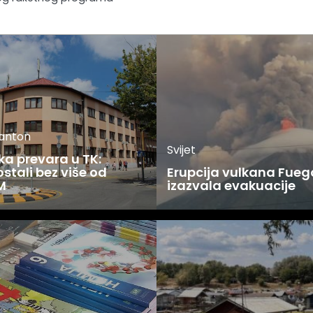
kanton
Svijet
ka prevara u TK:
stali bez više od
Erupcija vulkana Fueg
M
izazvala evakuacije