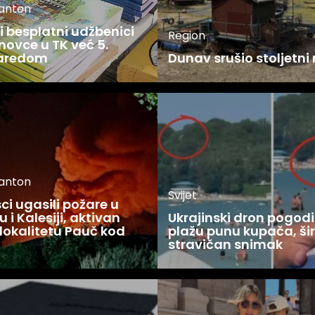
kanton
 besplatni udžbenici
Region
novce u TK već 5.
zaredom
Dunav srušio stoljetni
kanton
Svijet
i ugasili požare u
 i Kalesiji, aktivan
Ukrajinski dron pogodi
lokalitetu Pauč kod
plažu punu kupača, šir
stravičan snimak