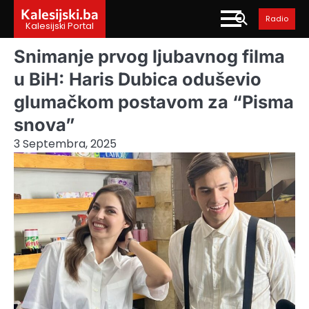
Skip
Kalesijski.ba
Radio
to
Kalesijski Portal
content
Snimanje prvog ljubavnog filma
u BiH: Haris Dubica oduševio
glumačkom postavom za “Pisma
snova”
3 Septembra, 2025