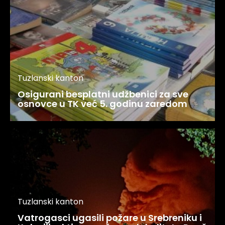
Tuzlanski kanton
Osigurani besplatni udžbenici za sve
osnovce u TK već 5. godinu zaredom
Tuzlanski kanton
Vatrogasci ugasili požare u Srebreniku i