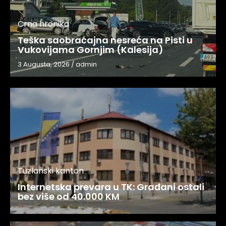
Crna hronika
Teška saobraćajna nesreća na Pisti u
Vukovijama Gornjim (Kalesija)
3 Augusta, 2026
/
admin
Tuzlanski kanton
Internetska prevara u TK: Građani ostali
bez više od 40.000 KM