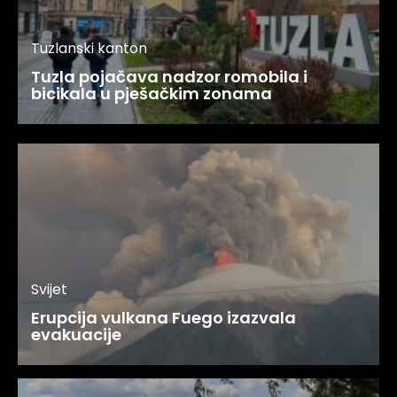
Tuzlanski kanton
Tuzla pojačava nadzor romobila i
bicikala u pješačkim zonama
Svijet
Erupcija vulkana Fuego izazvala
evakuacije