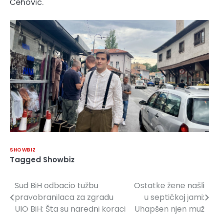
Ćehović.
SHOWBIZ
Tagged
Showbiz
Sud BiH odbacio tužbu
Ostatke žene našli
Navigacija
pravobranilaca za zgradu
u septičkoj jami:
članaka
UIO BiH: Šta su naredni koraci
Uhapšen njen muž