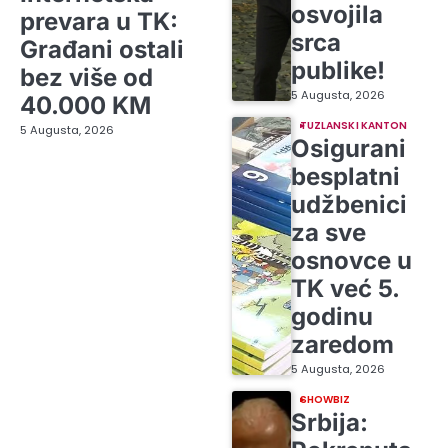
osvojila
prevara u TK:
srca
Građani ostali
publike!
bez više od
5 Augusta, 2026
40.000 KM
TUZLANSKI KANTON
5 Augusta, 2026
Osigurani
besplatni
udžbenici
za sve
osnovce u
TK već 5.
godinu
zaredom
5 Augusta, 2026
SHOWBIZ
Srbija: