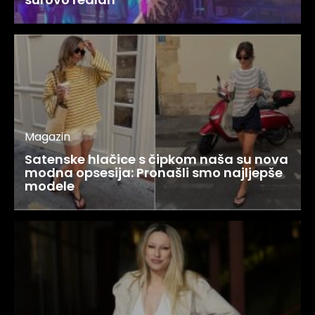
Magazin
Satenske hlačice s čipkom naša su nova
modna opsesija: Pronašli smo najljepše
modele