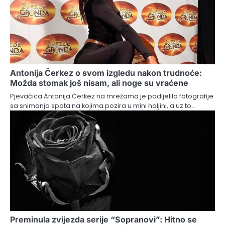
Antonija Čerkez o svom izgledu nakon trudnoće:
Možda stomak još nisam, ali noge su vraćene
Pjevačica Antonija Čerkez na mrežama je podijelila fotografije
sa snimanja spota na kojima pozira u mini haljini, a uz to…
Preminula zvijezda serije “Sopranovi”: Hitno se