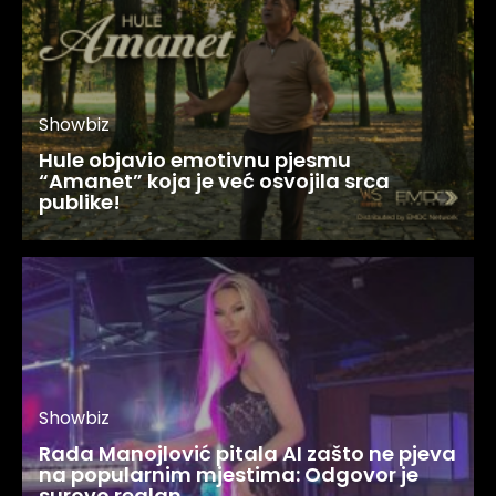
Showbiz
Hule objavio emotivnu pjesmu
“Amanet” koja je već osvojila srca
publike!
Showbiz
Rada Manojlović pitala AI zašto ne pjeva
na popularnim mjestima: Odgovor je
surovo realan