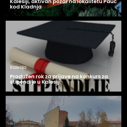
Kalesiji, aktivan požar na lokalitetu Pauč
kod Kladnja
Kalesija
Produžen rok za prijave na konkurs za
stipendije u Kalesiji