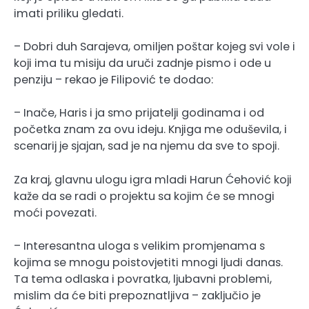
imati priliku gledati.
– Dobri duh Sarajeva, omiljen poštar kojeg svi vole i
koji ima tu misiju da uruči zadnje pismo i ode u
penziju – rekao je Filipović te dodao:
– Inače, Haris i ja smo prijatelji godinama i od
početka znam za ovu ideju. Knjiga me oduševila, i
scenarij je sjajan, sad je na njemu da sve to spoji.
Za kraj, glavnu ulogu igra mladi Harun Ćehović koji
kaže da se radi o projektu sa kojim će se mnogi
moći povezati.
– Interesantna uloga s velikim promjenama s
kojima se mnogu poistovjetiti mnogi ljudi danas.
Ta tema odlaska i povratka, ljubavni problemi,
mislim da će biti prepoznatljiva – zaključio je