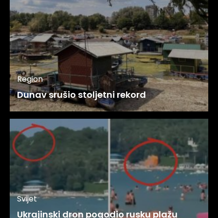
Region
Dunav srušio stoljetni rekord
Svijet
Ukrajinski dron pogodio rusku plažu