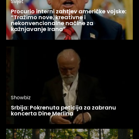
Svijet
Procurio interni zahtjev američke vojske:
“Tražimo nove, kreativne i
nekonvencionalne načine za
kažnjavanje Irana”
Showbiz
Srbija: Pokrenuta peticija za zabranu
koncerta Dine Merlina