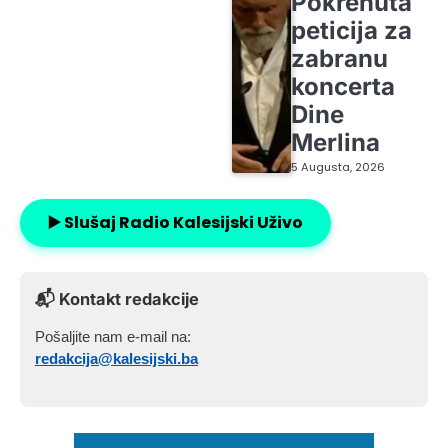
Pokrenuta
peticija za
zabranu
koncerta
Dine
Merlina
5 Augusta, 2026
▶️ Slušaj Radio Kalesijski Uživo
📬 Kontakt redakcije
Pošaljite nam e-mail na:
redakcija@kalesijski.ba