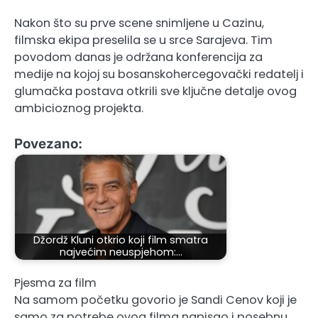
Nakon što su prve scene snimljene u Cazinu,
filmska ekipa preselila se u srce Sarajeva. Tim
povodom danas je održana konferencija za
medije na kojoj su bosanskohercegovački redatelj i
glumačka postava otkrili sve ključne detalje ovog
ambicioznog projekta.
Povezano:
Džordž Kluni otkrio koji film smatra
najvećim neuspjehom:…
Pjesma za film
Na samom početku govorio je Sandi Cenov koji je
samo za potrebe ovog filma napisao i posebnu