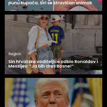
punu kupača, širi se stravičan snimak
Region
Sin hrvatske voditeljice odbio Ronaldov i
Messijev: “Ja bih dres Bosne!”