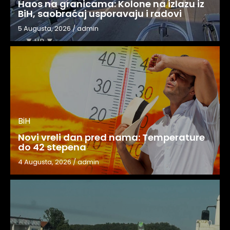
Haos na granicama: Kolone na izlazu iz
BiH, saobraćaj usporavaju i radovi
5 Augusta, 2026
/
admin
BiH
Novi vreli dan pred nama: Temperature
do 42 stepena
4 Augusta, 2026
/
admin