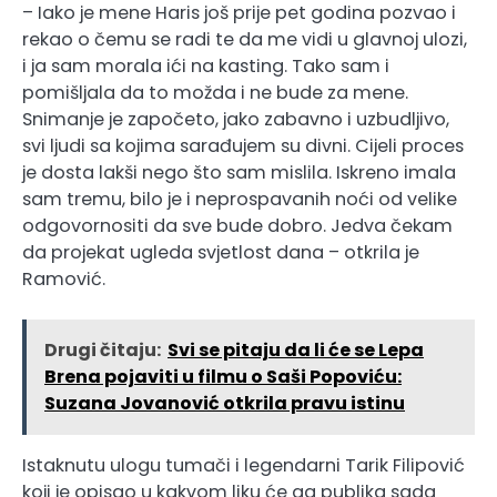
– Iako je mene Haris još prije pet godina pozvao i
rekao o čemu se radi te da me vidi u glavnoj ulozi,
i ja sam morala ići na kasting. Tako sam i
pomišljala da to možda i ne bude za mene.
Snimanje je započeto, jako zabavno i uzbudljivo,
svi ljudi sa kojima sarađujem su divni. Cijeli proces
je dosta lakši nego što sam mislila. Iskreno imala
sam tremu, bilo je i neprospavanih noći od velike
odgovornositi da sve bude dobro. Jedva čekam
da projekat ugleda svjetlost dana – otkrila je
Ramović.
Drugi čitaju:
Svi se pitaju da li će se Lepa
Brena pojaviti u filmu o Saši Popoviću:
Suzana Jovanović otkrila pravu istinu
Istaknutu ulogu tumači i legendarni Tarik Filipović
koji je opisao u kakvom liku će ga publika sada