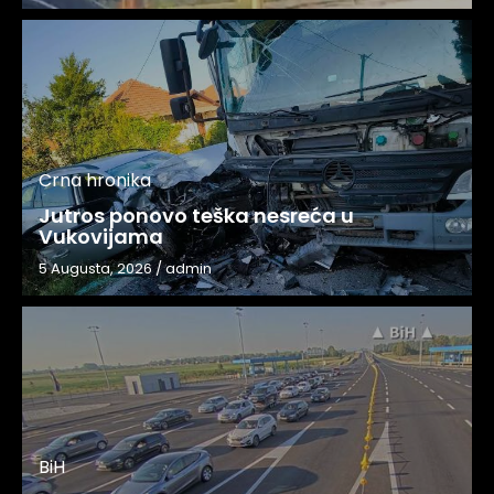
Crna hronika
Jutros ponovo teška nesreća u
Vukovijama
5 Augusta, 2026
/
admin
BiH