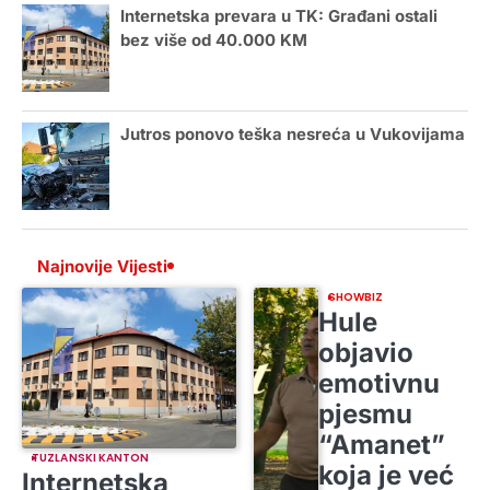
Internetska prevara u TK: Građani ostali
bez više od 40.000 KM
Jutros ponovo teška nesreća u Vukovijama
Najnovije Vijesti
SHOWBIZ
Hule
objavio
emotivnu
pjesmu
“Amanet”
TUZLANSKI KANTON
koja je već
Internetska