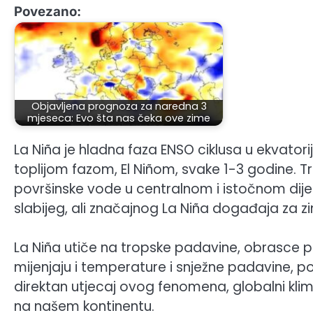
Povezano:
Objavljena prognoza za naredna 3
mjeseca: Evo šta nas čeka ove zime
La Niña je hladna faza ENSO ciklusa u ekvatori
toplijom fazom, El Niñom, svake 1-3 godine. 
površinske vode u centralnom i istočnom dijel
slabijeg, ali značajnog La Niña događaja za 
La Niña utiče na tropske padavine, obrasce pri
mijenjaju i temperature i snježne padavine, p
direktan utjecaj ovog fenomena, globalni kli
na našem kontinentu.