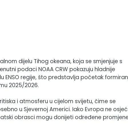
jalnom dijelu Tihog okeana, koja se smjenjuje s
Trenutni podaci NOAA CRW pokazuju hladnije
u ENSO regije, što predstavlja početak formiran
zimu 2025/2026.
tiska i atmosferu u cijelom svijetu, čime se
osebno u Sjevernoj Americi. Iako Evropa ne osje
matski obrasci mogu donijeti određene promjene