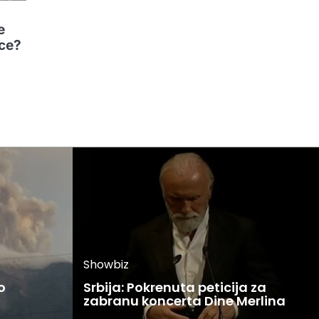
e
ice?
e
Showbiz
o
Srbija: Pokrenuta peticija za
zabranu koncerta Dine Merlina