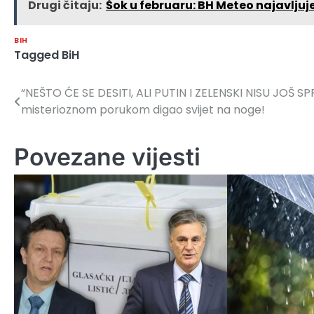
Drugi čitaju:
Šok u februaru: BH Meteo najavljuj
BIH
Tagged
BiH
“NEŠTO ĆE SE DESITI, ALI PUTIN I ZELENSKI NISU JOŠ S
Navigacija
misterioznom porukom digao svijet na noge!
članaka
Povezane vijesti