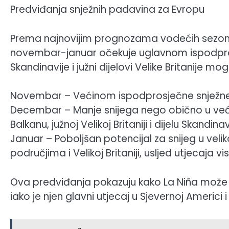
Predviđanja snježnih padavina za Evropu
Prema najnovijim prognozama vodećih sezons
novembar-januar očekuje uglavnom ispodprosječ
Skandinavije i južni dijelovi Velike Britanije mo
Novembar – Većinom ispodprosječne snježne p
Decembar – Manje snijega nego obično u već
Balkanu, južnoj Velikoj Britaniji i dijelu Skandinav
Januar – Poboljšan potencijal za snijeg u veli
područjima i Velikoj Britaniji, usljed utjecaja vi
Ova predviđanja pokazuju kako La Niña može i
iako je njen glavni utjecaj u Sjevernoj Americi 