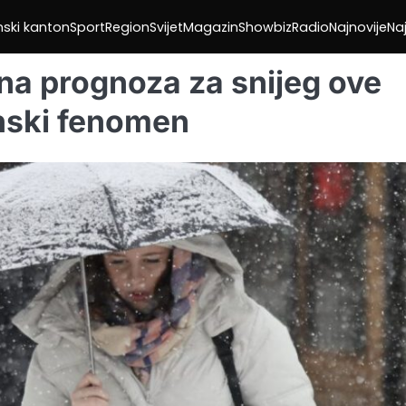
nski kanton
Sport
Region
Svijet
Magazin
Showbiz
Radio
Najnovije
Naj
na prognoza za snijeg ove
nski fenomen