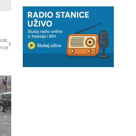
sak,
srce