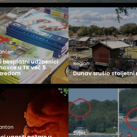
kanton
 besplatni udžbenici
Region
novce u TK već 5.
zaredom
Dunav srušio stoljetni
kanton
Svijet
i ugasili požare u