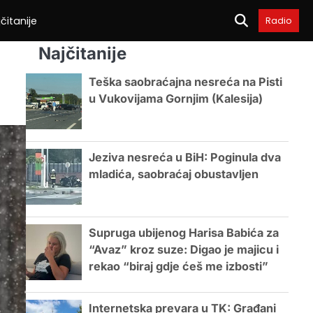
čitanije
Radio
Najčitanije
Teška saobraćajna nesreća na Pisti
u Vukovijama Gornjim (Kalesija)
Jeziva nesreća u BiH: Poginula dva
mladića, saobraćaj obustavljen
Supruga ubijenog Harisa Babića za
“Avaz” kroz suze: Digao je majicu i
rekao “biraj gdje ćeš me izbosti”
Internetska prevara u TK: Građani