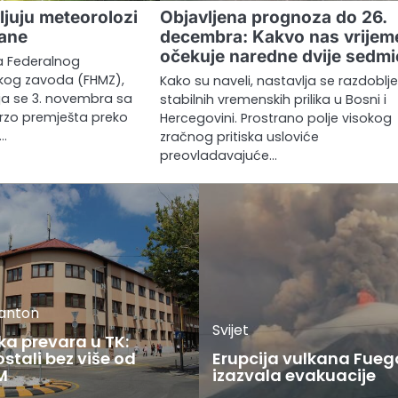
ljuju meteorolozi
Objavljena prognoza do 26.
dane
decembra: Kakvo nas vrijem
očekuje naredne dvije sedm
 Federalnog
kog zavoda (FHMZ),
Kako su naveli, nastavlja se razdoblj
ja se 3. novembra sa
stabilnih vremenskih prilika u Bosni i
rzo premješta preko
Hercegovini. Prostrano polje visokog
e…
zračnog pritiska usloviće
preovladavajuće…
kanton
Svijet
ka prevara u TK:
stali bez više od
Erupcija vulkana Fueg
M
izazvala evakuacije