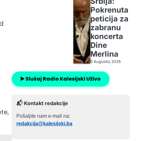
Srbija:
Pokrenuta
peticija za
od
zabranu
koncerta
Dine
Merlina
5 Augusta, 2026
▶️ Slušaj Radio Kalesijski Uživo
📬 Kontakt redakcije
te,
Pošaljite nam e-mail na:
redakcija@kalesijski.ba