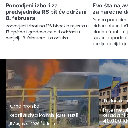
Ponovljeni izbori za
Evo šta najav
predsjednika RS bit će održani
za naredne 
8. februara
Prema podacima
hidrometeorološ
Ponovljeni izbori na 136 biračkih mjesta u
hladna fronta ko
17 općina i gradova će biti održani u
sjeverozapada b
nedjelju 8. februara. Ta odluka…
zemlje donijela j
Tuzlanski 
Crna hronika
Internets
Gorila dva kombija u Tuzli
Građani o
40.000 K
5 Augusta, 2026
/
admin