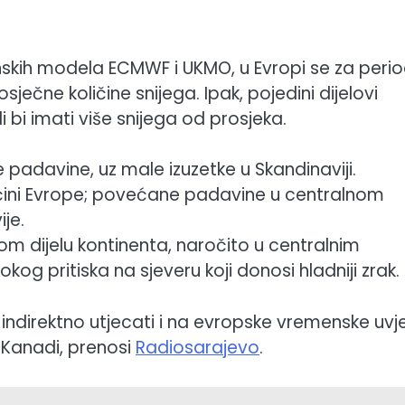
kih modela ECMWF i UKMO, u Evropi se za peri
ne količine snijega. Ipak, pojedini dijelovi
gli bi imati više snijega od prosjeka.
adavine, uz male izuzetke u Skandinaviji.
ini Evrope; povećane padavine u centralnom
ije.
kom dijelu kontinenta, naročito u centralnim
sokog pritiska na sjeveru koji donosi hladniji zrak.
ndirektno utjecati i na evropske vremenske uvje
i Kanadi, prenosi
Radiosarajevo
.