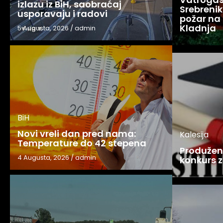
izlazu iz BiH, saobraćaj
Srebreniku
usporavaju i radovi
požar na 
Kladnja
5 Augusta, 2026
/
admin
BiH
Novi vreli dan pred nama:
Kalesija
Temperature do 42 stepena
Produžen 
4 Augusta, 2026
/
admin
konkurs z