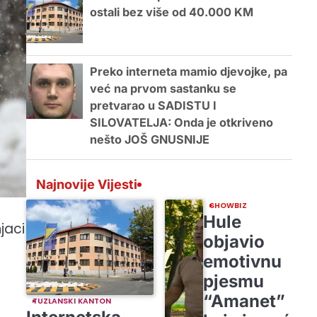
ostali bez više od 40.000 KM
Preko interneta mamio djevojke, pa
već na prvom sastanku se
pretvarao u SADISTU I
SILOVATELJA: Onda je otkriveno
nešto JOŠ GNUSNIJE
Najnovije Vijesti
SHOWBIZ
Hule
jaci
objavio
emotivnu
pjesmu
“Amanet”
TUZLANSKI KANTON