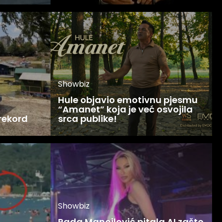
Showbiz
Hule objavio emotivnu pjesmu
“Amanet” koja je već osvojila
 rekord
srca publike!
Showbiz
Rada Manojlović pitala AI zašto