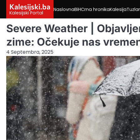
Skip
Kalesijski.ba
Naslovna
BiH
Crna hronika
Kalesija
Tuzla
to
Kalesijski Portal
content
Severe Weather | Objavlje
zime: Očekuje nas vreme
4 Septembra, 2025