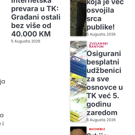
Internetska
koja je već
prevara u TK:
osvojila
Građani ostali
srca
bez više od
publike!
40.000 KM
5 Augusta, 2026
5 Augusta, 2026
TUZLANSKI
KANTON
Osigurani
besplatni
udžbenici
za sve
ja
osnovce u
TK već 5.
godinu
zaredom
ća
5 Augusta, 2026
 i
SHOWBIZ