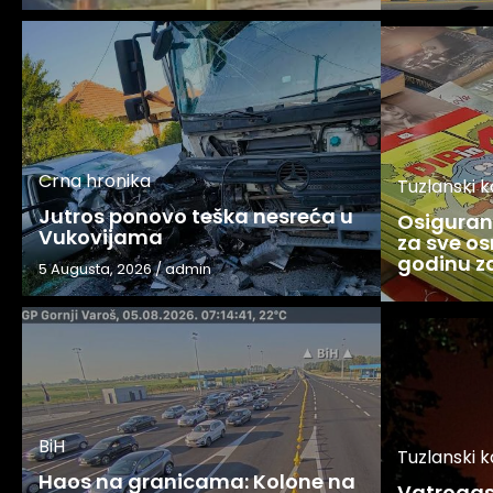
Crna hronika
Tuzlanski 
Jutros ponovo teška nesreća u
Osigurani
Vukovijama
za sve os
godinu 
5 Augusta, 2026
/
admin
BiH
Tuzlanski 
Haos na granicama: Kolone na
Vatrogasc