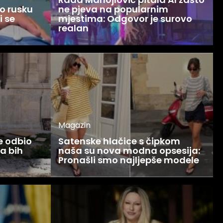
o rusku
ne pjeva na popularnim
i se
mjestima: Odgovor je surovo
realan
Magazin
ce odbio
Satenske hlačice s čipkom
Ja bih
naša su nova modna opsesija:
Pronašli smo najljepše modele