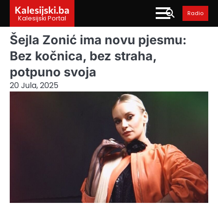
Skip
Kalesijski.ba
Radio
to
Kalesijski Portal
content
Šejla Zonić ima novu pjesmu:
Bez kočnica, bez straha,
potpuno svoja
20 Jula, 2025