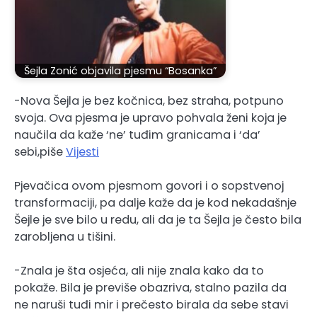
Šejla Zonić objavila pjesmu “Bosanka”
-Nova Šejla je bez kočnica, bez straha, potpuno
svoja. Ova pjesma je upravo pohvala ženi koja je
naučila da kaže ‘ne’ tuđim granicama i ‘da’
sebi,piše
Vijesti
Pjevačica ovom pjesmom govori i o sopstvenoj
transformaciji, pa dalje kaže da je kod nekadašnje
Šejle je sve bilo u redu, ali da je ta Šejla je često bila
zarobljena u tišini.
-Znala je šta osjeća, ali nije znala kako da to
pokaže. Bila je previše obazriva, stalno pazila da
ne naruši tuđi mir i prečesto birala da sebe stavi