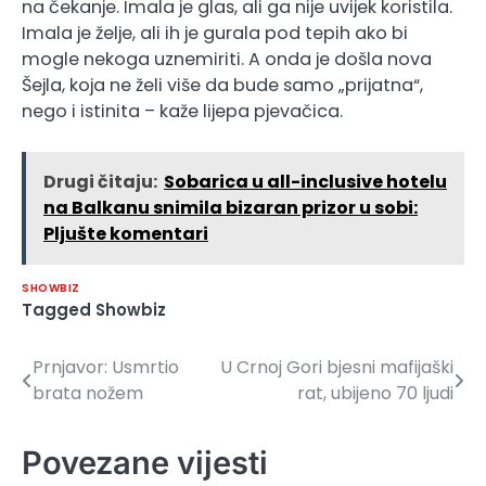
na čekanje. Imala je glas, ali ga nije uvijek koristila.
Imala je želje, ali ih je gurala pod tepih ako bi
mogle nekoga uznemiriti. A onda je došla nova
Šejla, koja ne želi više da bude samo „prijatna“,
nego i istinita – kaže lijepa pjevačica.
Drugi čitaju:
Sobarica u all-inclusive hotelu
na Balkanu snimila bizaran prizor u sobi:
Pljušte komentari
SHOWBIZ
Tagged
Showbiz
Prnjavor: Usmrtio
U Crnoj Gori bjesni mafijaški
Navigacija
brata nožem
rat, ubijeno 70 ljudi
članaka
Povezane vijesti