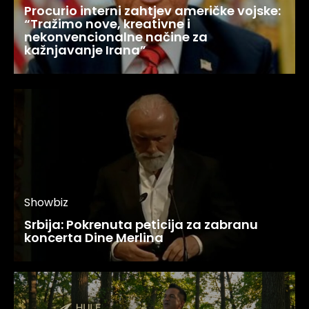
Procurio interni zahtjev američke vojske:
“Tražimo nove, kreativne i
nekonvencionalne načine za
kažnjavanje Irana”
Showbiz
Srbija: Pokrenuta peticija za zabranu
koncerta Dine Merlina