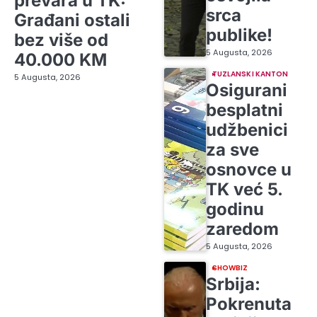
prevara u TK:
srca
Građani ostali
publike!
bez više od
5 Augusta, 2026
40.000 KM
TUZLANSKI KANTON
5 Augusta, 2026
Osigurani
besplatni
udžbenici
za sve
osnovce u
TK već 5.
godinu
zaredom
5 Augusta, 2026
SHOWBIZ
Srbija:
Pokrenuta