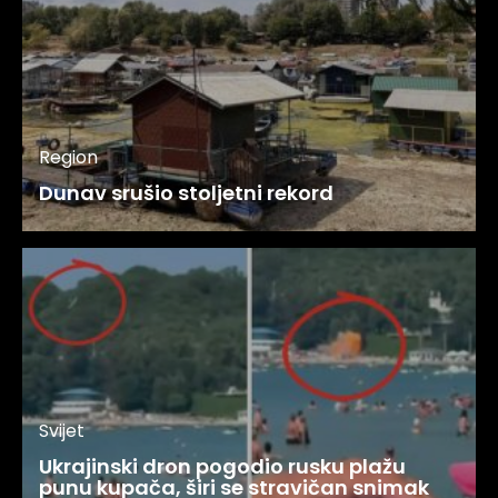
Region
Dunav srušio stoljetni rekord
Svijet
Ukrajinski dron pogodio rusku plažu
punu kupača, širi se stravičan snimak