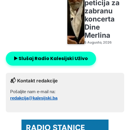
peticija za
zabranu
koncerta
Dine
Merlina
5 Augusta, 2026
▶️ Slušaj Radio Kalesijski Uživo
📬 Kontakt redakcije
Pošaljite nam e-mail na:
redakcija@kalesijski.ba