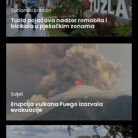
Tuzlanski kanton
Tuzla pojačava nadzor romobila i
bicikala u pješačkim zonama
Svijet
Erupcija vulkana Fuego izazvala
evakuacije