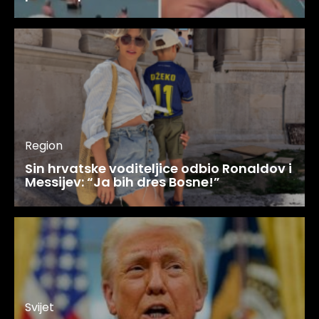
Region
Sin hrvatske voditeljice odbio Ronaldov i
Messijev: “Ja bih dres Bosne!”
Svijet