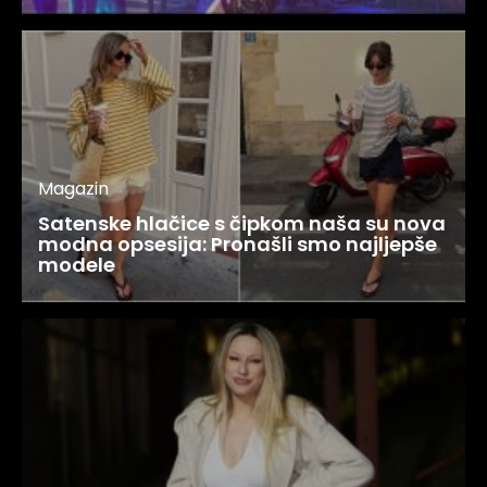
Magazin
Satenske hlačice s čipkom naša su nova
modna opsesija: Pronašli smo najljepše
modele