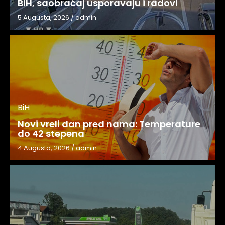
BiH, saobraćaj usporavaju i radovi
5 Augusta, 2026
/
admin
BiH
Novi vreli dan pred nama: Temperature
do 42 stepena
4 Augusta, 2026
/
admin