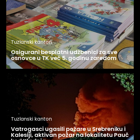
Tuzlanski kanton
Osigurani besplatni udžbenici za sve
osnovce u TK već 5. godinu zaredom
Tuzlanski kanton
Vatrogasci ugasili požare u Srebreniku i
Kalesiji, aktivan požar na lokalitetu Pauč