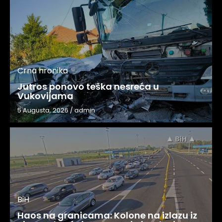
Crna hronika
Jutros ponovo teška nesreća u
Vukovijama
5 Augusta, 2026
/
admin
BiH
Haos na granicama: Kolone na izlazu iz