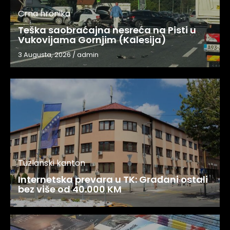
Crna hronika
Teška saobraćajna nesreća na Pisti u
Vukovijama Gornjim (Kalesija)
3 Augusta, 2026
/
admin
Tuzlanski kanton
Internetska prevara u TK: Građani ostali
bez više od 40.000 KM