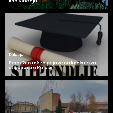
kod Kladnja
Kalesija
Produžen rok za prijave na konkurs za
stipendije u Kalesiji