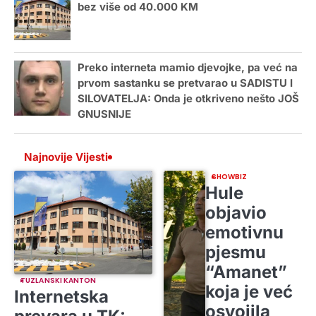
bez više od 40.000 KM
Preko interneta mamio djevojke, pa već na
prvom sastanku se pretvarao u SADISTU I
SILOVATELJA: Onda je otkriveno nešto JOŠ
GNUSNIJE
Najnovije Vijesti
SHOWBIZ
Hule
objavio
emotivnu
pjesmu
“Amanet”
TUZLANSKI KANTON
koja je već
Internetska
osvojila