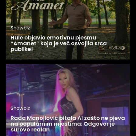
Showbiz
Hule objavio emotivnu pjesmu
“Amanet” koja je već osvojila srca
publike!
Showbiz
Rada Manojlović pitala AI zašto ne pjeva
na popularnim mjestima: Odgovor je
surovo realan