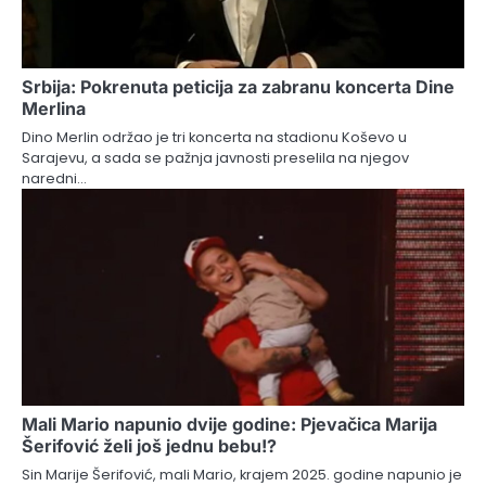
Srbija: Pokrenuta peticija za zabranu koncerta Dine
Merlina
Dino Merlin održao je tri koncerta na stadionu Koševo u
Sarajevu, a sada se pažnja javnosti preselila na njegov
naredni…
Mali Mario napunio dvije godine: Pjevačica Marija
Šerifović želi još jednu bebu!?
Sin Marije Šerifović, mali Mario, krajem 2025. godine napunio je