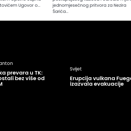
ovićem Ugovor o…
jednomjesečnog pritvora za Nezira
Šarića…
kanton
Svijet
ka prevara u TK:
stali bez više od
Erupcija vulkana Fueg
M
izazvala evakuacije