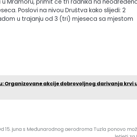
 Mramoru, primit će tri radnika na neodređen
eca. Poslovi na nivou Društva kako slijedi: 2
dom u trajanju od 3 (tri) mjeseca sa mjestom
 Organizovane akcije dobrovoljnog darivanja krvi 
d 15. juna s Međunarodnog aerodroma Tuzla ponovo mo
letjeti za