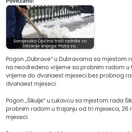
Povezano:
Sarajevska Općina traži radnike za
čišćenje snijega: Plata za…
Pogon „Dubrave“ u Dubravama sa mjestom rad
na neodređeno vrijeme sa probnim radom u tr
vrijeme do dvanaest mjeseci bez probnog rad
dvanaest mjeseci.
Pogon „Šikulje“ u Lukavcu sa mjestom rada Ši
probnim radom u trajanju od tri mjeseca, 26 
mjeseci.