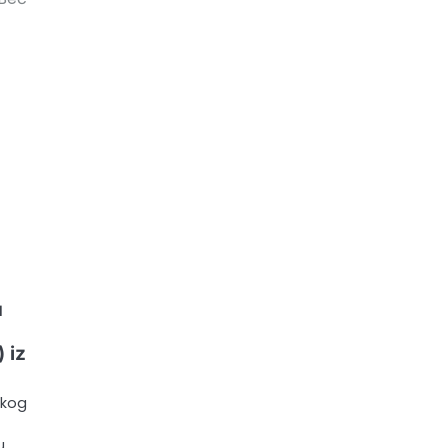
u
 iz
skog
u