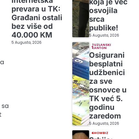
Internetska
koja je već
prevara u TK:
osvojila
Građani ostali
srca
bez više od
publike!
40.000 KM
5 Augusta, 2026
5 Augusta, 2026
TUZLANSKI
KANTON
Osigurani
ka
besplatni
udžbenici
za sve
osnovce u
TK već 5.
 sa
godinu
t
zaredom
5 Augusta, 2026
SHOWBIZ