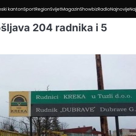
nski kanton
Sport
Region
Svijet
Magazin
Showbiz
Radio
Najnovije
Naj
šljava 204 radnika i 5