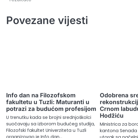
članaka
Povezane vijesti
Info dan na Filozofskom
Odobrena sr
fakultetu u Tuzli: Maturanti u
rekonstrukci
potrazi za budućom profesijom
Crnom labud
Hodžiću
U trenutku kada se brojni srednjoškolci
suočavaju sa izborom budućeg studija,
Ministrica za bo
Filozofski fakultet Univerziteta u Tuzli
kantona Senada D
organizovao je Info dan…
utorak sa načel