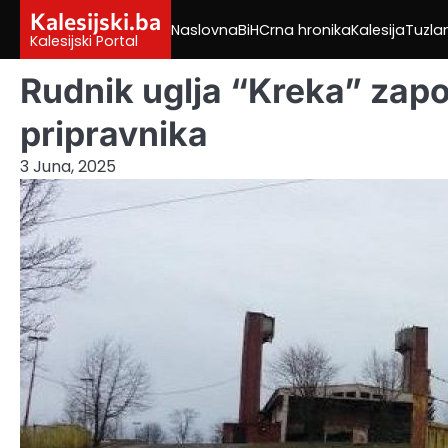
Skip
Kalesijski.ba
Naslovna
BiH
Crna hronika
Kalesija
Tuzla
to
Kalesijski Portal
content
Rudnik uglja “Kreka” zapo
pripravnika
3 Juna, 2025