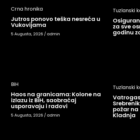
Crna hronika
Tuzlanski 
Jutros ponovo teška nesreća u
Osigurani
Vukovijama
za sve os
godinu 
5 Augusta, 2026
/
admin
BiH
Tuzlanski 
Haos na granicama: Kolone na
Vatrogasc
izlazu iz BiH, saobraćaj
Srebreniku
usporavaju i radovi
požar na 
Kladnja
5 Augusta, 2026
/
admin