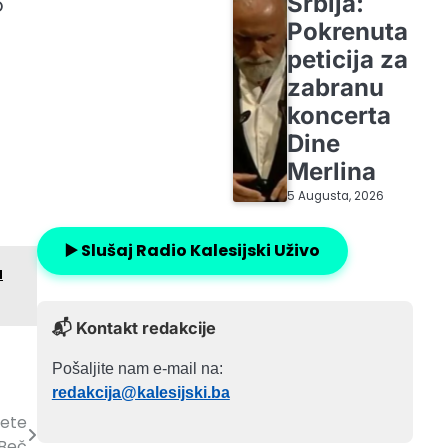
Srbija:
o
Pokrenuta
peticija za
zabranu
koncerta
Dine
Merlina
5 Augusta, 2026
▶️ Slušaj Radio Kalesijski Uživo
u
📬 Kontakt redakcije
Pošaljite nam e-mail na:
redakcija@kalesijski.ba
žete
 Beč