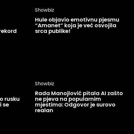
Showbiz
Hule objavio emotivnu pjesmu
“Amanet” koja je već osvojila
 rekord
srca publike!
Showbiz
Rada Manojlović pitala AI zašto
o rusku
ne pjeva na popularnim
i se
mjestima: Odgovor je surovo
realan