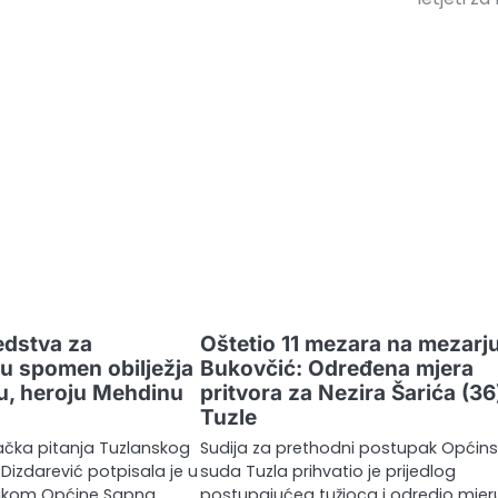
edstva za
Oštetio 11 mezara na mezarj
ju spomen obilježja
Bukovčić: Određena mjera
u, heroju Mehdinu
pritvora za Nezira Šarića (36)
Tuzle
račka pitanja Tuzlanskog
Sudija za prethodni postupak Općin
izdarević potpisala je u
suda Tuzla prihvatio je prijedlog
nikom Općine Sapna
postupajućeg tužioca i odredio mjer