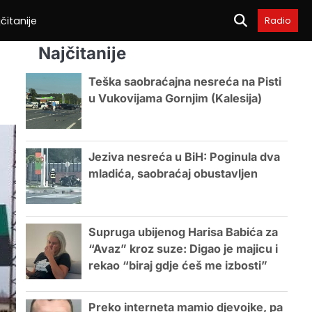
čitanije
Radio
Najčitanije
Teška saobraćajna nesreća na Pisti
u Vukovijama Gornjim (Kalesija)
Jeziva nesreća u BiH: Poginula dva
mladića, saobraćaj obustavljen
Supruga ubijenog Harisa Babića za
“Avaz” kroz suze: Digao je majicu i
rekao “biraj gdje ćeš me izbosti”
Preko interneta mamio djevojke, pa