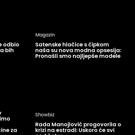
Magazin
ce odbio
Satenske hlačice s čipkom
Ja bih
naša su nova modna opsesija:
Pronašli smo najljepše modele
v
Showbiz
žimo
Rada Manojlović progovorila o
ine za
krizi na estradi: Uskoro će svi