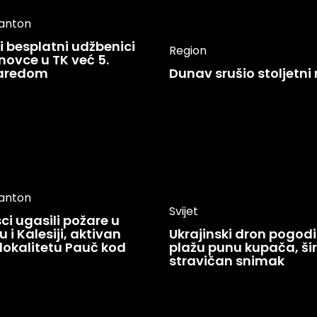
kanton
 besplatni udžbenici
Region
novce u TK već 5.
zaredom
Dunav srušio stoljetni
kanton
Svijet
i ugasili požare u
 i Kalesiji, aktivan
Ukrajinski dron pogodi
lokalitetu Pauč kod
plažu punu kupača, šir
stravičan snimak