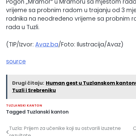
Pogon „Mramor“ u Mramoru sa mjestom rada u
vrijeme sa probnim radom u trajanju od 3 mjes
radnika na neodređeno vrijeme sa probnim ra
rada u Tuzli.
(TIP/Izvor:
Avaz.ba
/Foto: Ilustracija/Avaz)
source
Drugi čitaju:
Human gest u Tuzlanskom kantonu:
Tuzli i Srebreniku
TUZLANSKI KANTON
Tagged
Tuzlanski kanton
Tuzla: Prijem za učenike koji su ostvarili izuzetne
O
Navigacija
rezultate