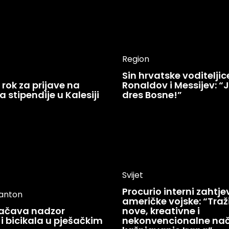
Region
Sin hrvatske voditelji
rok za prijave na
Ronaldov i Messijev: “
a stipendije u Kalesiji
dres Bosne!”
Svijet
Procurio interni zahtje
kanton
američke vojske: “Tra
jačava nadzor
nove, kreativne i
i bicikala u pješačkim
nekonvencionalne nač