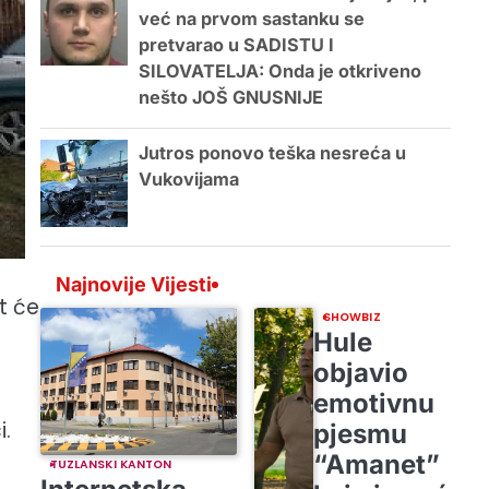
već na prvom sastanku se
pretvarao u SADISTU I
SILOVATELJA: Onda je otkriveno
nešto JOŠ GNUSNIJE
Jutros ponovo teška nesreća u
Vukovijama
Najnovije Vijesti
t će
SHOWBIZ
Hule
objavio
emotivnu
i.
pjesmu
“Amanet”
TUZLANSKI KANTON