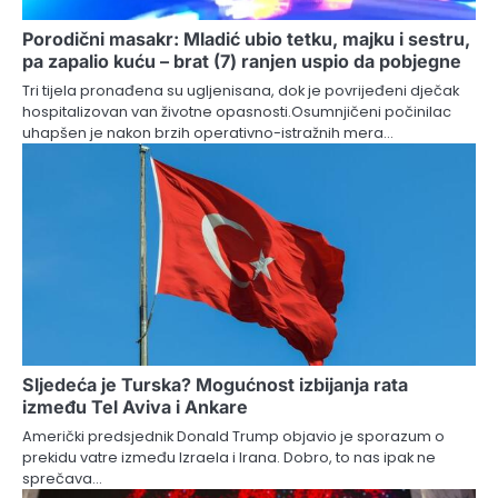
Porodični masakr: Mladić ubio tetku, majku i sestru,
pa zapalio kuću – brat (7) ranjen uspio da pobjegne
Tri tijela pronađena su ugljenisana, dok je povrijeđeni dječak
hospitalizovan van životne opasnosti.Osumnjičeni počinilac
uhapšen je nakon brzih operativno-istražnih mera…
Sljedeća je Turska? Mogućnost izbijanja rata
između Tel Aviva i Ankare
Američki predsjednik Donald Trump objavio je sporazum o
prekidu vatre između Izraela i Irana. Dobro, to nas ipak ne
sprečava…