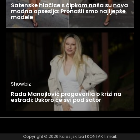
Satenske hlačice s čipkom naša su nova
modna opsesija: Pronašli smo najljepše
modele
Showbiz
Rada Manojlović progovorila o krizi na
estradi: Uskoro će svi pod šator
Najnovije
Najčitanije
Copyright © 2026
Kalesijski.ba
I KONTAKT: mail: