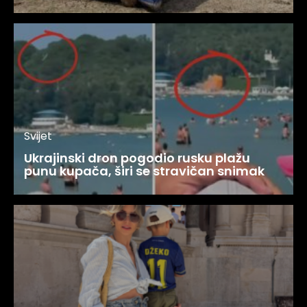
Svijet
Ukrajinski dron pogodio rusku plažu
punu kupača, širi se stravičan snimak