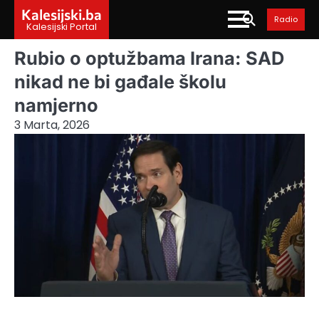
Skip
Kalesijski.ba
Radio
to
Kalesijski Portal
content
Rubio o optužbama Irana: SAD
nikad ne bi gađale školu
namjerno
3 Marta, 2026