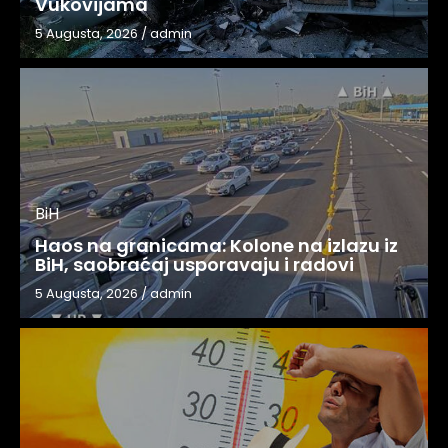
Vukovijama
5 Augusta, 2026
/
admin
BiH
Haos na granicama: Kolone na izlazu iz
BiH, saobraćaj usporavaju i radovi
5 Augusta, 2026
/
admin