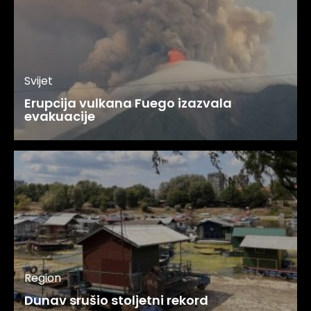
Svijet
Erupcija vulkana Fuego izazvala
evakuacije
Region
Dunav srušio stoljetni rekord