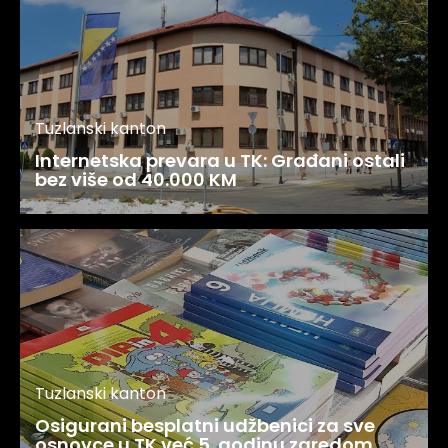
Tuzlanski kanton
Internetska prevara u TK: Građani ostali
bez više od 40.000 KM
Tuzlanski kanton
Osigurani besplatni udžbenici za sve
osnovce u TK već 5. godinu zaredom