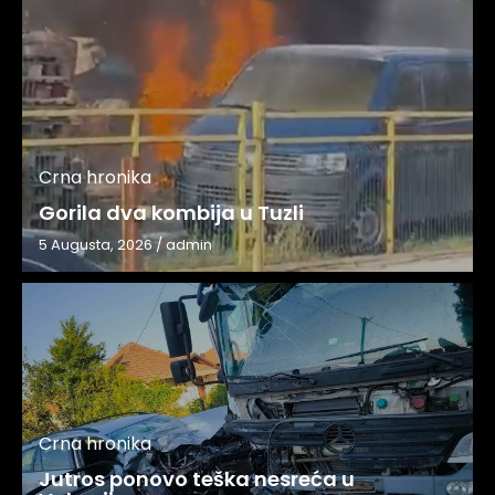
Crna hronika
Gorila dva kombija u Tuzli
5 Augusta, 2026
/
admin
Crna hronika
Jutros ponovo teška nesreća u