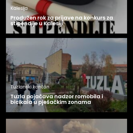
Kalesija
Produžen rok za prijave na konkurs za
stipendije u Kalesiji
Tuzlanski kanton
Tuzla pojačava nadzor romobila i
bicikala u pješačkim zonama