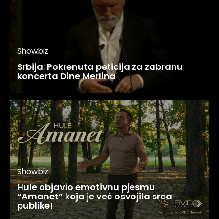
Showbiz
Srbija: Pokrenuta peticija za zabranu
koncerta Dine Merlina
Showbiz
Hule objavio emotivnu pjesmu
“Amanet” koja je već osvojila srca
publike!