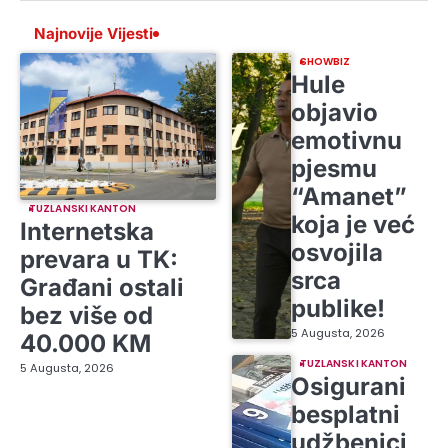
Najnovije Vijesti
SHOWBIZ
Hule
objavio
emotivnu
pjesmu
“Amanet”
TUZLANSKI KANTON
koja je već
Internetska
osvojila
prevara u TK:
srca
Građani ostali
publike!
bez više od
5 Augusta, 2026
40.000 KM
TUZLANSKI KANTON
5 Augusta, 2026
Osigurani
besplatni
udžbenici