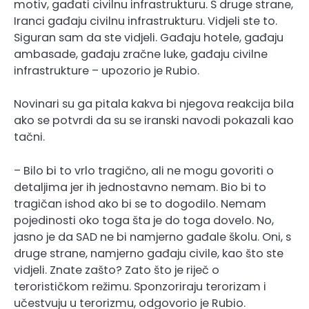
motiv, gađati civilnu infrastrukturu. S druge strane,
Iranci gađaju civilnu infrastrukturu. Vidjeli ste to.
Siguran sam da ste vidjeli. Gađaju hotele, gađaju
ambasade, gađaju zračne luke, gađaju civilne
infrastrukture – upozorio je Rubio.
Novinari su ga pitala kakva bi njegova reakcija bila
ako se potvrdi da su se iranski navodi pokazali kao
tačni.
– Bilo bi to vrlo tragično, ali ne mogu govoriti o
detaljima jer ih jednostavno nemam. Bio bi to
tragičan ishod ako bi se to dogodilo. Nemam
pojedinosti oko toga šta je do toga dovelo. No,
jasno je da SAD ne bi namjerno gađale školu. Oni, s
druge strane, namjerno gađaju civile, kao što ste
vidjeli. Znate zašto? Zato što je riječ o
terorističkom režimu. Sponzoriraju terorizam i
učestvuju u terorizmu, odgovorio je Rubio.