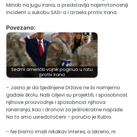
Minab na jugu Irana, a predstavlja najsmrtonosniji
incident u sukobu SAD-a i Izraela protiv Irana.
Povezano:
Sedmi američki vojnik poginuo u ratu
protiv Irana
– Jasno je da Sjedinjene Države ne bi namjerno
gađale školu. Naši ciljevi su projektili, i sposobnost
njihove proizvodnje i sposobnost njihova
lansiranja, kao i dronovi za jednokratne napade.
Na to smo usredotočeni – poručio je Rubio.
– Ne bismo imali nikakav interes, a iskreno, ni