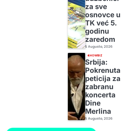
za sve
osnovce u
TK već 5.
godinu
zaredom
5 Augusta, 2026
SHOWBIZ
Srbija:
Pokrenuta
peticija za
zabranu
koncerta
Dine
Merlina
5 Augusta, 2026