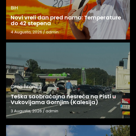
BiH
Novi vreli dan pred nama: Temperature
do 42 stepena
4 Augusta, 2026
/
admin
Crna hronika
Teška saobraćajna nesreća na Pisti u
Vukovijama Gornjim (Kalesija)
3 Augusta, 2026
/
admin