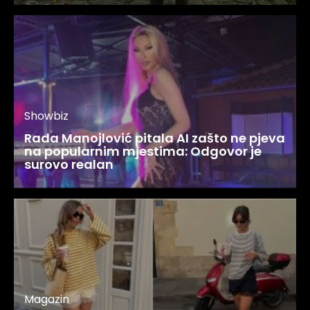
Showbiz
Rada Manojlović pitala AI zašto ne pjeva
na popularnim mjestima: Odgovor je
surovo realan
Magazin