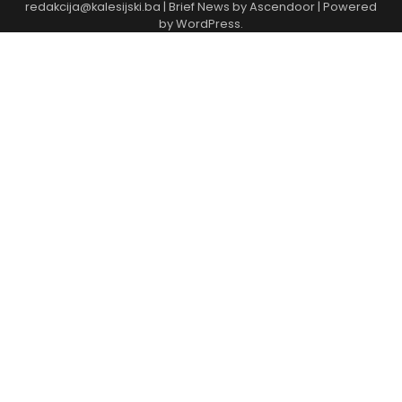
redakcija@kalesijski.ba | Brief News by
Ascendoor
| Powered
by
WordPress
.