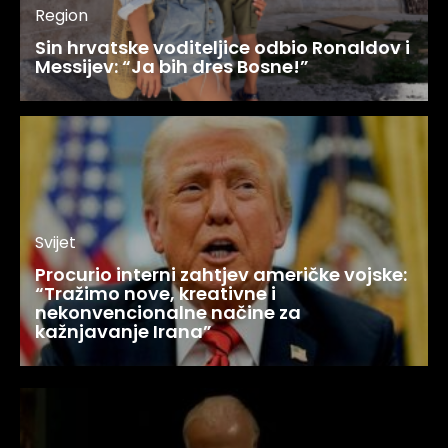
Region
Sin hrvatske voditeljice odbio Ronaldov i
Messijev: “Ja bih dres Bosne!”
Svijet
Procurio interni zahtjev američke vojske:
“Tražimo nove, kreativne i
nekonvencionalne načine za
kažnjavanje Irana”