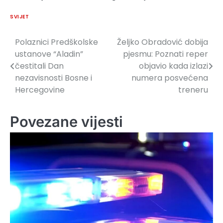
SVIJET
Polaznici Predškolske
Željko Obradović dobija
Navigacija
ustanove “Aladin”
pjesmu: Poznati reper
članaka
čestitali Dan
objavio kada izlazi
nezavisnosti Bosne i
numera posvećena
Hercegovine
treneru
Povezane vijesti