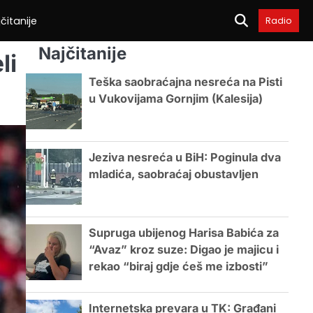
čitanije
Radio
Najčitanije
li
Teška saobraćajna nesreća na Pisti
u Vukovijama Gornjim (Kalesija)
Jeziva nesreća u BiH: Poginula dva
mladića, saobraćaj obustavljen
Supruga ubijenog Harisa Babića za
“Avaz” kroz suze: Digao je majicu i
rekao “biraj gdje ćeš me izbosti”
Internetska prevara u TK: Građani