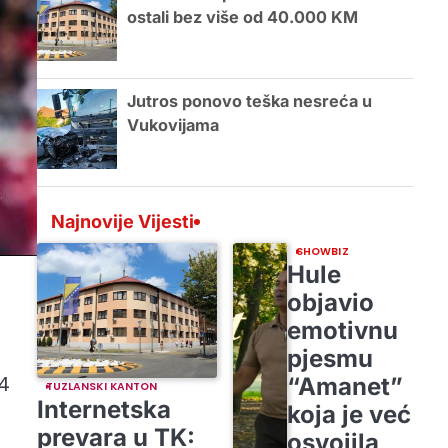
ostali bez više od 40.000 KM
Jutros ponovo teška nesreća u
Vukovijama
Najnovije Vijesti
SHOWBIZ
Hule
objavio
emotivnu
pjesmu
4
“Amanet”
TUZLANSKI KANTON
Internetska
koja je već
prevara u TK:
osvojila