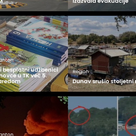
M
izazvala evakuacije
kanton
 besplatni udžbenici
Region
novce u TK već 5.
zaredom
Dunav srušio stoljetni
kanton