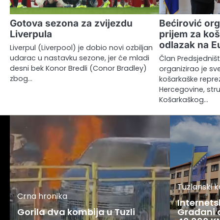
Gotova sezona za zvijezdu
Bećirović org
Liverpula
prijem za ko
odlazak na E
Liverpul (Liverpool) je dobio novi ozbiljan
udarac u nastavku sezone, jer će mladi
Član Predsjedništ
desni bek Konor Bredli (Conor Bradley)
organizirao je sv
zbog…
košarkaške repre
Hercegovine, str
Košarkaškog…
Tuzlanski 
Crna hronika
Internets
Gorila dva kombija u Tuzli
Građani o