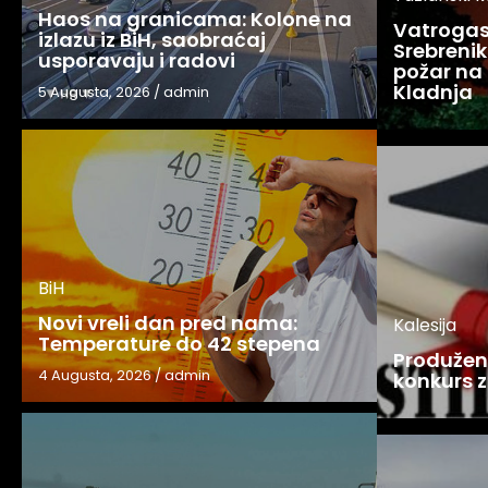
Haos na granicama: Kolone na
Vatrogasc
izlazu iz BiH, saobraćaj
Srebreniku
usporavaju i radovi
požar na 
Kladnja
5 Augusta, 2026
/
admin
BiH
Novi vreli dan pred nama:
Kalesija
Temperature do 42 stepena
Produžen 
4 Augusta, 2026
/
admin
konkurs z