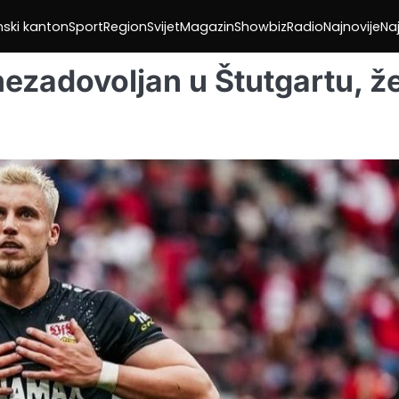
nski kanton
Sport
Region
Svijet
Magazin
Showbiz
Radio
Najnovije
Naj
ezadovoljan u Štutgartu, že