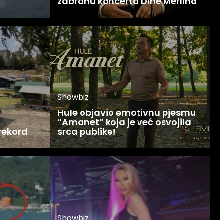
zabranu koncerta Dine Merlina
Showbiz
Hule objavio emotivnu pjesmu
“Amanet” koja je već osvojila
 rekord
srca publike!
Showbiz