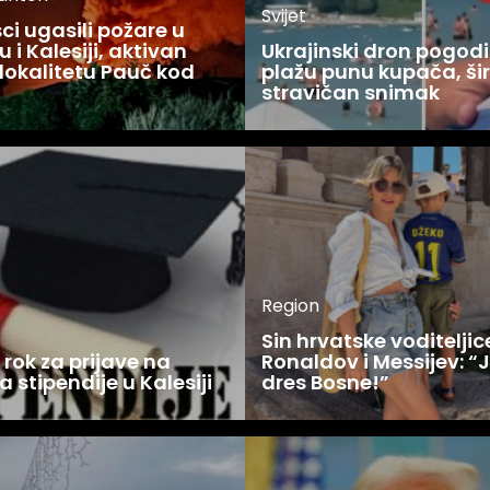
Svijet
i ugasili požare u
 i Kalesiji, aktivan
Ukrajinski dron pogodi
lokalitetu Pauč kod
plažu punu kupača, šir
stravičan snimak
Region
Sin hrvatske voditelji
rok za prijave na
Ronaldov i Messijev: “
a stipendije u Kalesiji
dres Bosne!”