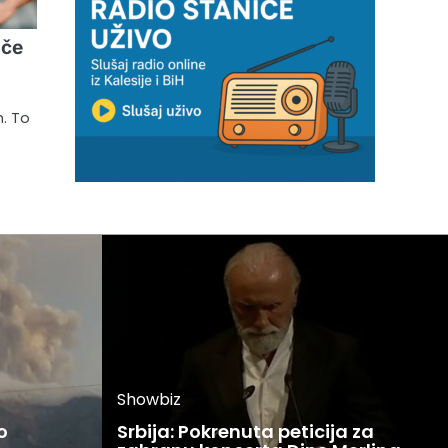
iče
m. To
Showbiz
o
Srbija: Pokrenuta peticija za