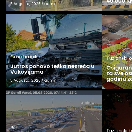
40.000 K
5 Augusta, 2026
/
admin
Crna hronika
Tuzlanski 
Jutros ponovo teška nesreća u
Osigurani
Vukovijama
za sve os
godinu 
5 Augusta, 2026
/
admin
BiH
Tuzlanski 