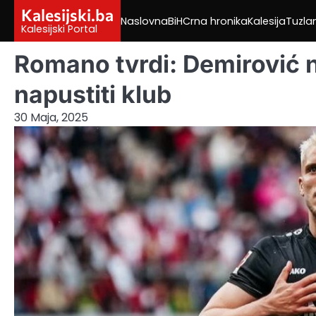
Skip
Kalesijski.ba
Naslovna
BiH
Crna hronika
Kalesija
Tuzla
to
Kalesijski Portal
content
Romano tvrdi: Demirović n
napustiti klub
30 Maja, 2025