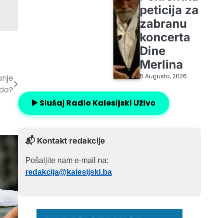
peticija za
zabranu
koncerta
Dine
Merlina
anje
5 Augusta, 2026
ada?
▶️ Slušaj Radio Kalesijski Uživo
📬 Kontakt redakcije
Pošaljite nam e-mail na:
redakcija@kalesijski.ba