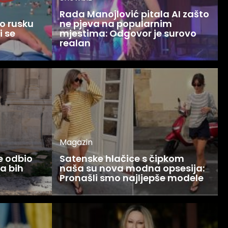
Rada Manojlović pitala AI zašto
o rusku
ne pjeva na popularnim
i se
mjestima: Odgovor je surovo
realan
Magazin
ce odbio
Satenske hlačice s čipkom
Ja bih
naša su nova modna opsesija:
Pronašli smo najljepše modele