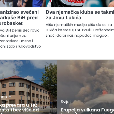
anizirao svečani
Dva njemačka kluba se takm
šarkaše BiH pred
za Jovu Lukića
urobasket
Više njemačkih medija piše da se za
Lukića interesuju St. Pauli i Hoffenhei
va BiH Denis Bećirović
znači da bi naš napadač mogao…
ečani prijem za
zentativce Bosne i
učni štab i rukovodstvo
kanton
Svijet
ka prevara u TK:
stali bez više od
Erupcija vulkana Fueg