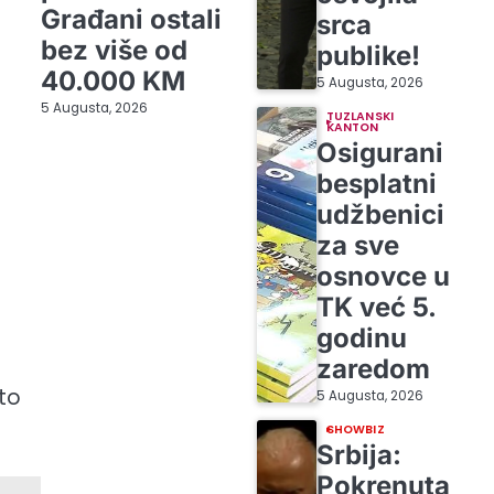
Građani ostali
srca
bez više od
publike!
40.000 KM
5 Augusta, 2026
5 Augusta, 2026
TUZLANSKI
KANTON
Osigurani
besplatni
udžbenici
za sve
osnovce u
TK već 5.
godinu
zaredom
sto
5 Augusta, 2026
SHOWBIZ
Srbija:
Pokrenuta