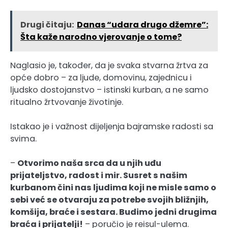
Drugi čitaju:
Danas “udara drugo džemre”:
Šta kaže narodno vjerovanje o tome?
Naglasio je, također, da je svaka stvarna žrtva za
opće dobro – za ljude, domovinu, zajednicu i
ljudsko dostojanstvo – istinski kurban, a ne samo
ritualno žrtvovanje životinje.
Istakao je i važnost dijeljenja bajramske radosti sa
svima.
–
Otvorimo naša srca da u njih uđu
prijateljstvo, radost i mir. Susret s našim
kurbanom čini nas ljudima koji ne misle samo o
sebi već se otvaraju za potrebe svojih bližnjih,
komšija, braće i sestara. Budimo jedni drugima
braća i prijatelji!
– poručio je reisul-ulema.