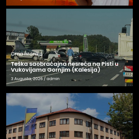
Crna hronika
Teška saobraćajna nesreća na Pisti u
Vukovijama Gornjim (Kalesija)
3 Augusta, 2026
/
admin