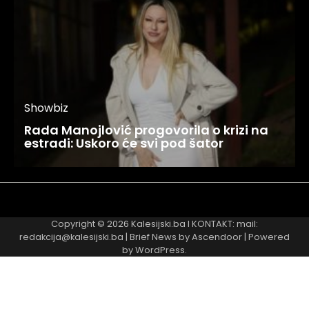
Showbiz
Rada Manojlović progovorila o krizi na
estradi: Uskoro će svi pod šator
Najnovije
Najčitanije
Copyright © 2026
Kalesijski.ba
I KONTAKT: mail:
redakcija@kalesijski.ba | Brief News by
Ascendoor
| Powered
by
WordPress
.