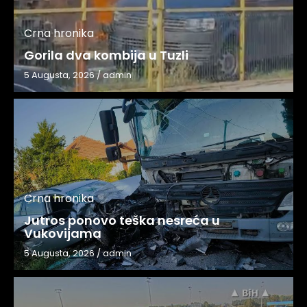
Crna hronika
Gorila dva kombija u Tuzli
5 Augusta, 2026
/
admin
Crna hronika
Jutros ponovo teška nesreća u
Vukovijama
5 Augusta, 2026
/
admin