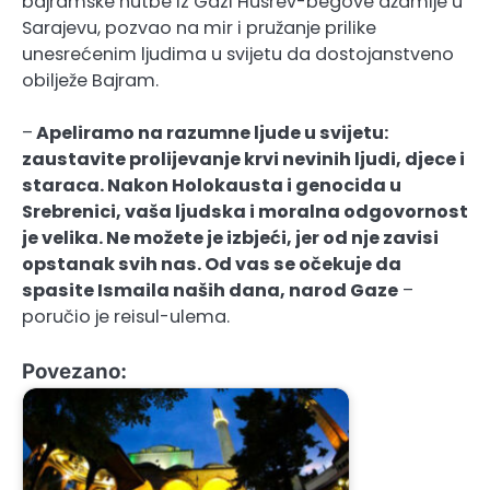
bajramske hutbe iz Gazi Husrev-begove džamije u
Sarajevu, pozvao na mir i pružanje prilike
unesrećenim ljudima u svijetu da dostojanstveno
obilježe Bajram.
–
Apeliramo na razumne ljude u svijetu:
zaustavite prolijevanje krvi nevinih ljudi, djece i
staraca. Nakon Holokausta i genocida u
Srebrenici, vaša ljudska i moralna odgovornost
je velika. Ne možete je izbjeći, jer od nje zavisi
opstanak svih nas. Od vas se očekuje da
spasite Ismaila naših dana, narod Gaze
–
poručio je reisul-ulema.
Povezano: