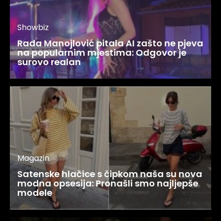
Showbiz
Rada Manojlović pitala AI zašto ne pjeva
na popularnim mjestima: Odgovor je
surovo realan
Magazin
Satenske hlačice s čipkom naša su nova
modna opsesija: Pronašli smo najljepše
modele