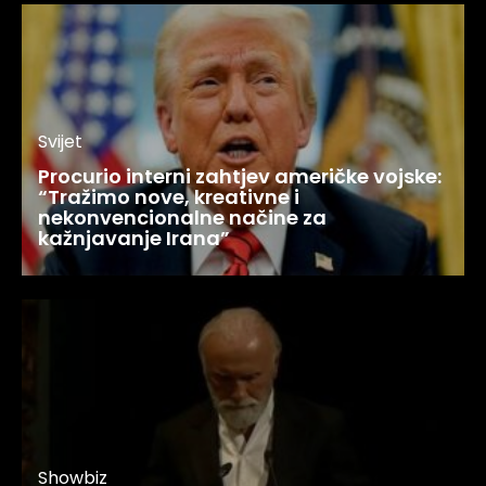
Svijet
Procurio interni zahtjev američke vojske:
“Tražimo nove, kreativne i
nekonvencionalne načine za
kažnjavanje Irana”
Showbiz