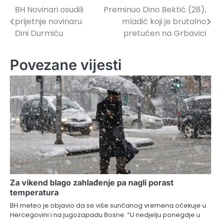
BH Novinari osudili
Preminuo Dino Bektić (28),
Navigacija
prijetnje novinaru
mladić koji je brutalno
članaka
Dini Durmiću
pretučen na Grbavici
Povezane vijesti
Za vikend blago zahlađenje pa nagli porast
temperatura
BH.meteo je objavio da se više sunčanog vremena očekuje u
Hercegovini i na jugozapadu Bosne. “U nedjelju ponegdje u