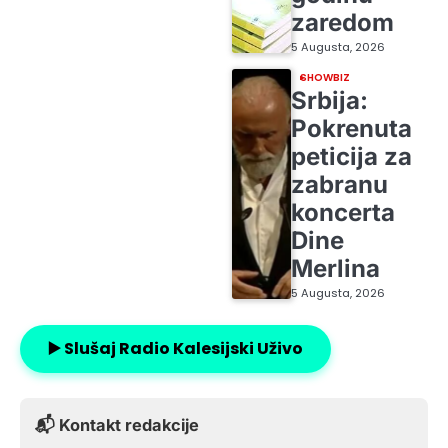
zaredom
5 Augusta, 2026
SHOWBIZ
Srbija:
Pokrenuta
peticija za
zabranu
koncerta
Dine
Merlina
5 Augusta, 2026
▶️ Slušaj Radio Kalesijski Uživo
📬 Kontakt redakcije