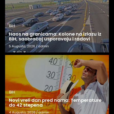
BiH
Haos na granicama: Kolone na izlazu iz
BiH, saobraćaj usporavaju i radovi
5 Augusta, 2026
/
admin
BiH
Novi vreli dan pred nama: Temperature
do 42 stepena
4 Augusta, 2026
/
admin