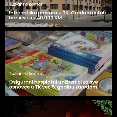
Tuzlanski kanton
Internetska prevara u TK: Građani ostali
bez više od 40.000 KM
Tuzlanski kanton
Osigurani besplatni udžbenici za sve
osnovce u TK već 5. godinu zaredom