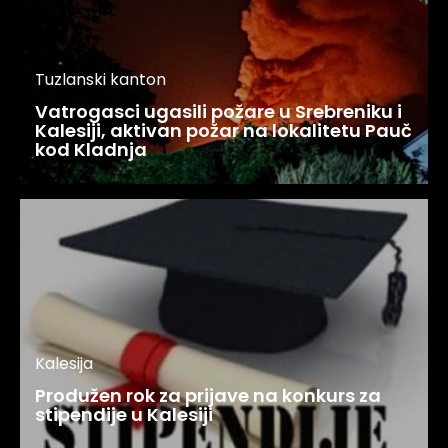
Tuzlanski kanton
Vatrogasci ugasili požare u Srebreniku i
Kalesiji, aktivan požar na lokalitetu Pauč
kod Kladnja
Kalesija
Produžen rok za prijave na konkurs za
stipendije u Kalesiji