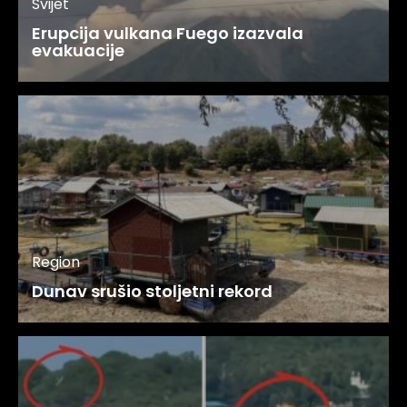
Svijet
Erupcija vulkana Fuego izazvala
evakuacije
Region
Dunav srušio stoljetni rekord