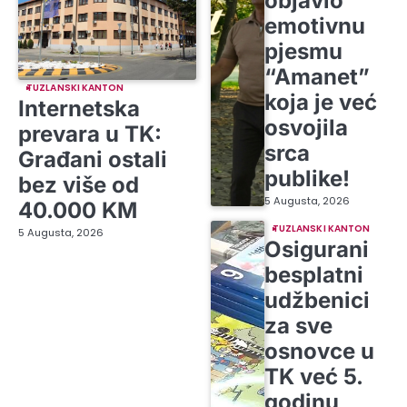
objavio
emotivnu
pjesmu
“Amanet”
TUZLANSKI KANTON
koja je već
Internetska
osvojila
prevara u TK:
srca
Građani ostali
publike!
bez više od
5 Augusta, 2026
40.000 KM
TUZLANSKI KANTON
5 Augusta, 2026
Osigurani
besplatni
udžbenici
za sve
osnovce u
TK već 5.
godinu