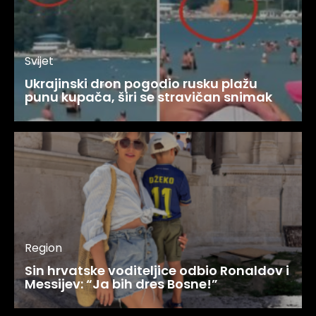
Svijet
Ukrajinski dron pogodio rusku plažu
punu kupača, širi se stravičan snimak
Region
Sin hrvatske voditeljice odbio Ronaldov i
Messijev: “Ja bih dres Bosne!”