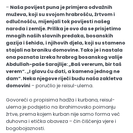
–
Naša povijest puna je primjera odvažnih
muževa, koji su svojom hrabrošću, žrtvom i
odlučnošću, mijenjali tok povijesti našeg
naroda i zemlje. Prilika je ovo da se prisjetimo
mnogih naših slavnih predaka, bosanskih
gazija i šehida, i njihovih djela, koji su stameno
stajali na braniku domovine. Tako je i nastala
ona poznata izreka hrabrog bosanskog valije
Abdullah-paše Sarajlije: „Baš vererum, bir taš
verem“. „I glavu ću dati, a kamena jednog ne
dam“. Neka njegove riječi budu naša zakletva
domovini
– poručlio je reisul-ulema.
Govoreći o propisima hadža i kurbana, reisul-
ulema je podsjetio na ibrahimovsko poimanju
žrtve, prema kojem kurban nije samo forma već
duhovna i etička obaveza – čin čišćenja vjere i
bogobojaznosti.