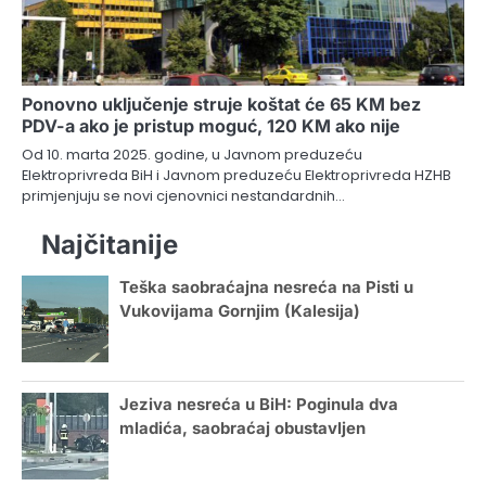
Ponovno uključenje struje koštat će 65 KM bez
PDV-a ako je pristup moguć, 120 KM ako nije
Od 10. marta 2025. godine, u Javnom preduzeću
Elektroprivreda BiH i Javnom preduzeću Elektroprivreda HZHB
primjenjuju se novi cjenovnici nestandardnih…
Najčitanije
Teška saobraćajna nesreća na Pisti u
Vukovijama Gornjim (Kalesija)
Jeziva nesreća u BiH: Poginula dva
mladića, saobraćaj obustavljen