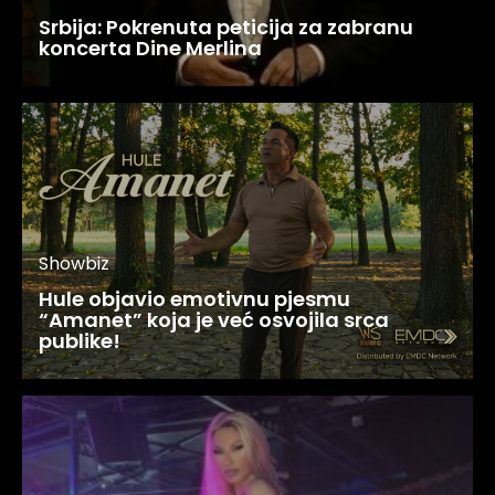
Srbija: Pokrenuta peticija za zabranu
koncerta Dine Merlina
Showbiz
Hule objavio emotivnu pjesmu
“Amanet” koja je već osvojila srca
publike!