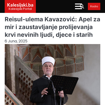
Skip
Kalesijski.ba
Radio
to
Kalesijski Portal
content
Reisul-ulema Kavazović: Apel za
mir i zaustavljanje prolijevanja
krvi nevinih ljudi, djece i starih
6 Juna, 2025