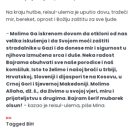
Na kraju hutbe, reisul-ulema je uputio dovu, tražeći
mir, bereket, oprost i Božiju zaštitu za sve ljude.
–
Molimo Ga iskrenom dovom da otkloni od nas
velika iskušenja i da Svojom moći zaštiti
stradalnike u Gazi i da donese mir i sigurnost u
njihova izmučena srca i duše. Neka radost
Bajrama obuhvati sve naše porodice i naš
komšiluk. Isto to želimo i našoj braći u Srbiji,
Hrvatskoj, Sloveniji i dijaspori te na Kosovu, u
Crnoj Gori i Sjevernoj Makedoniji. Molimo
Allaha, dž. š., da živimo u svojoj vjeri, miru i
prijateljstvu s drugima. Bajram šerif mubarek
olsun!
– kazao je reisul-ulema, piše Mina.
BIH
Tagged
BiH