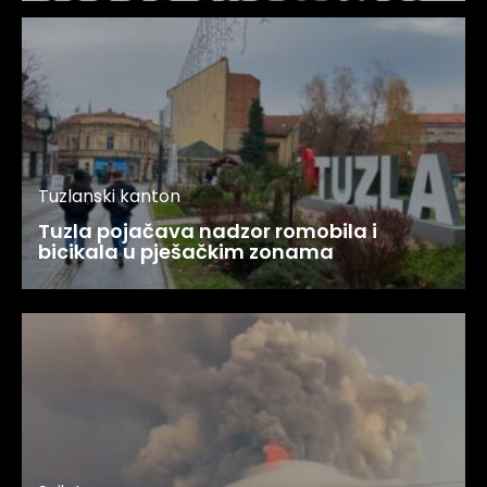
Tuzlanski kanton
Tuzla pojačava nadzor romobila i
bicikala u pješačkim zonama