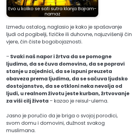
Evo u koliko se sati sutra klanja Bajram-
namaz
Između ostalog, naglasio je kako je spašavanje
ljudi od pogibelji, fizičke ili duhovne, najuzvišeniji čin
vjere, čin čiste bogobojaznosti.
–
Svaki naš napor i žrtva da se pomogne
ljudima, da se čuva domovina, da se popravi
stanje u zajednici, da se ispuni preuzeta
obaveza prema ljudima, da se sačuva ljudsko
dostojanstvo, da se otkloni neka nevolja od
ljudi, u realnom životu jeste kurban, žrtvovanje
za viši cilj života
– kazao je reisul-ulema.
Jasno je poručio da je briga o svojoj porodici,
svom domu i domovini, dužnost svakog
muslimana.