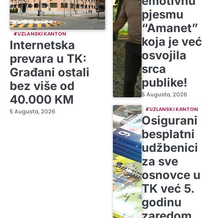
emotivnu
pjesmu
“Amanet”
TUZLANSKI KANTON
koja je već
Internetska
osvojila
prevara u TK:
srca
Građani ostali
publike!
bez više od
5 Augusta, 2026
40.000 KM
TUZLANSKI KANTON
5 Augusta, 2026
Osigurani
besplatni
udžbenici
za sve
osnovce u
TK već 5.
godinu
zaredom