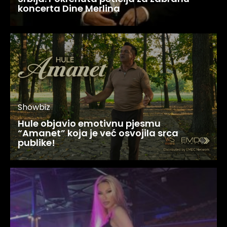
koncerta Dine Merlina
Showbiz
Hule objavio emotivnu pjesmu
“Amanet” koja je već osvojila srca
publike!