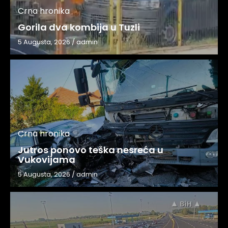
Crna hronika
Gorila dva kombija u Tuzli
5 Augusta, 2026
/
admin
Crna hronika
Jutros ponovo teška nesreća u
Vukovijama
5 Augusta, 2026
/
admin