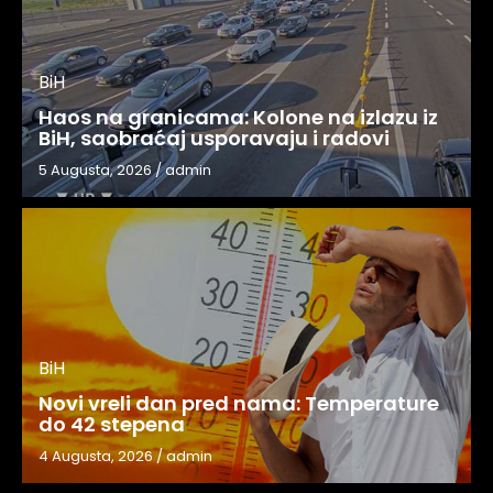
BiH
Haos na granicama: Kolone na izlazu iz
BiH, saobraćaj usporavaju i radovi
5 Augusta, 2026
/
admin
BiH
Novi vreli dan pred nama: Temperature
do 42 stepena
4 Augusta, 2026
/
admin