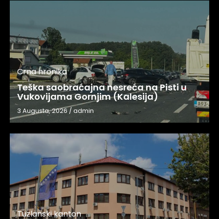
Crna hronika
Teška saobraćajna nesreća na Pisti u
Vukovijama Gornjim (Kalesija)
3 Augusta, 2026
/
admin
Tuzlanski kanton