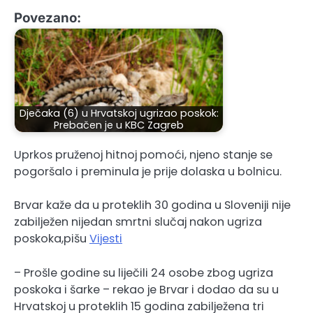
Povezano:
Dječaka (6) u Hrvatskoj ugrizao poskok:
Prebačen je u KBC Zagreb
Uprkos pruženoj hitnoj pomoći, njeno stanje se
pogoršalo i preminula je prije dolaska u bolnicu.
Brvar kaže da u proteklih 30 godina u Sloveniji nije
zabilježen nijedan smrtni slučaj nakon ugriza
poskoka,pišu
Vijesti
– Prošle godine su liječili 24 osobe zbog ugriza
poskoka i šarke – rekao je Brvar i dodao da su u
Hrvatskoj u proteklih 15 godina zabilježena tri