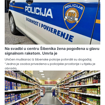
Na svadbi u centru Šibenika žena pogođena u glavu
signalnom raketom. Umrla je
Uhićen muškarac Iz šibenske policije potvrdili su događaj.
“Jedna je osoba privedena u policijske prostorije i u tijeku je
obrada,…