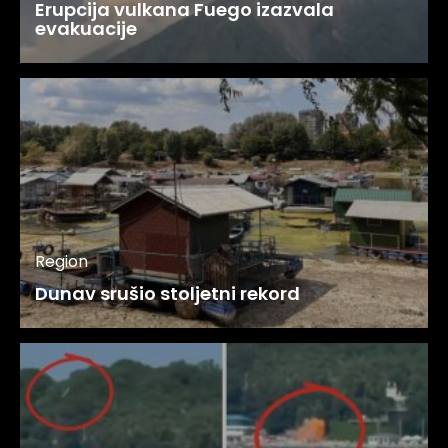
Erupcija vulkana Fuego izazvala
evakuacije
Region
Dunav srušio stoljetni rekord