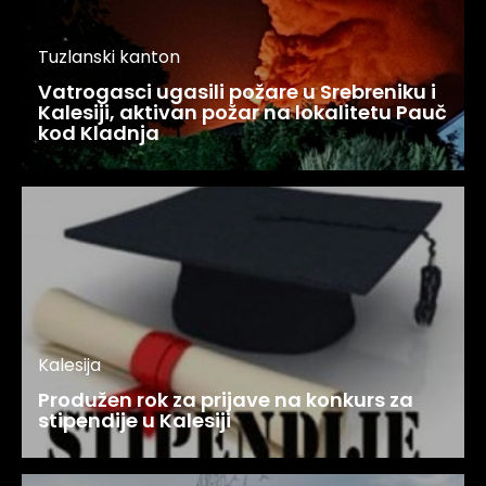
Tuzlanski kanton
Vatrogasci ugasili požare u Srebreniku i
Kalesiji, aktivan požar na lokalitetu Pauč
kod Kladnja
Kalesija
Produžen rok za prijave na konkurs za
stipendije u Kalesiji