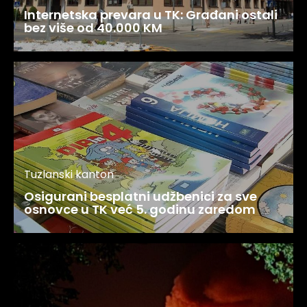
Internetska prevara u TK: Građani ostali
bez više od 40.000 KM
Tuzlanski kanton
Osigurani besplatni udžbenici za sve
osnovce u TK već 5. godinu zaredom