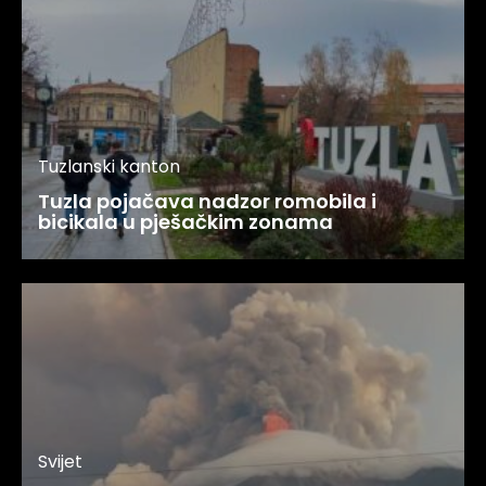
Tuzlanski kanton
Tuzla pojačava nadzor romobila i
bicikala u pješačkim zonama
Svijet