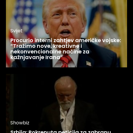
Svijet
Procurio interni zahtjev američke vojske:
“Tražimo nove, kreativne i
nekonvencionalne načine za
kažnjavanje Irana”
Showbiz
Srbija: Pokrenuta peticija za zabranu