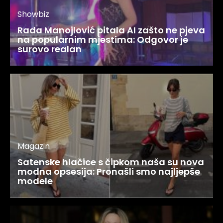
Showbiz
Rada Manojlović pitala AI zašto ne pjeva
na popularnim mjestima: Odgovor je
surovo realan
Magazin
Satenske hlačice s čipkom naša su nova
modna opsesija: Pronašli smo najljepše
modele