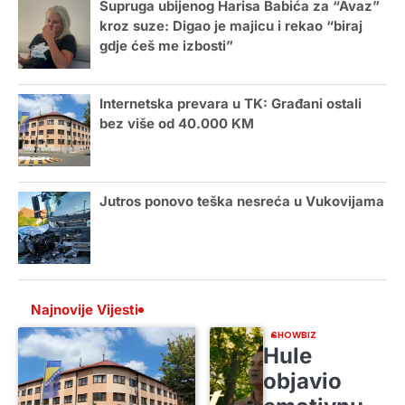
Supruga ubijenog Harisa Babića za “Avaz”
kroz suze: Digao je majicu i rekao “biraj
gdje ćeš me izbosti”
Internetska prevara u TK: Građani ostali
bez više od 40.000 KM
Jutros ponovo teška nesreća u Vukovijama
Najnovije Vijesti
SHOWBIZ
Hule
objavio