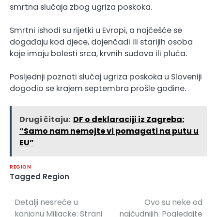
smrtna slučaja zbog ugriza poskoka.
Smrtni ishodi su rijetki u Evropi, a najčešće se
događaju kod djece, dojenčadi ili starijih osoba
koje imaju bolesti srca, krvnih sudova ili pluća.
Posljednji poznati slučaj ugriza poskoka u Sloveniji
dogodio se krajem septembra prošle godine.
Drugi čitaju:
DF o deklaraciji iz Zagreba:
“Samo nam nemojte vi pomagati na putu u
EU”
REGION
Tagged
Region
Detalji nesreće u
Ovo su neke od
Navigacija
kanjonu Miljacke: Strani
najčudnijih: Pogledajte