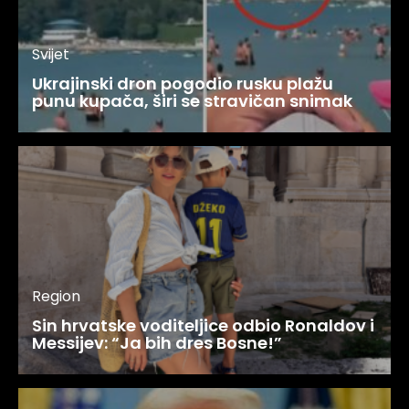
Svijet
Ukrajinski dron pogodio rusku plažu
punu kupača, širi se stravičan snimak
Region
Sin hrvatske voditeljice odbio Ronaldov i
Messijev: “Ja bih dres Bosne!”