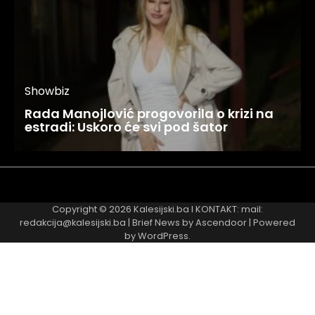
Showbiz
Rada Manojlović progovorila o krizi na
estradi: Uskoro će svi pod šator
Najnovije
Najčitanije
Copyright © 2026
Kalesijski.ba
I KONTAKT: mail:
redakcija@kalesijski.ba | Brief News by
Ascendoor
| Powered
by
WordPress
.