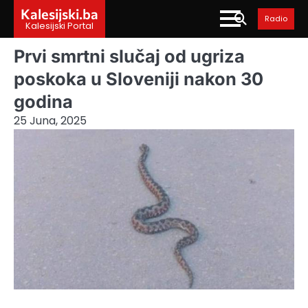
Skip
Kalesijski.ba
Radio
to
Kalesijski Portal
content
Prvi smrtni slučaj od ugriza
poskoka u Sloveniji nakon 30
godina
25 Juna, 2025