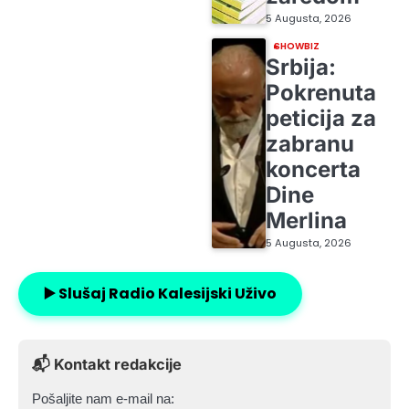
5 Augusta, 2026
SHOWBIZ
Srbija:
Pokrenuta
peticija za
zabranu
koncerta
Dine
Merlina
5 Augusta, 2026
▶️ Slušaj Radio Kalesijski Uživo
📬 Kontakt redakcije
Pošaljite nam e-mail na: