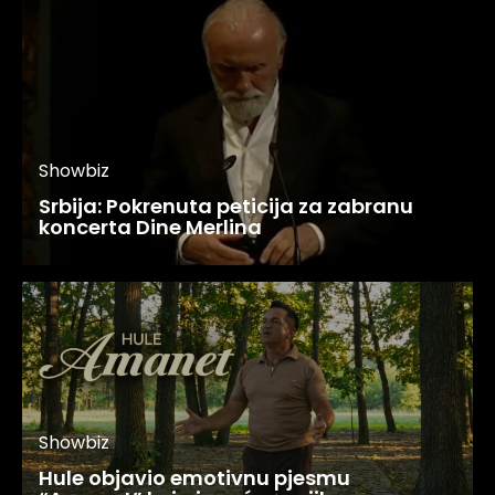
Showbiz
Srbija: Pokrenuta peticija za zabranu
koncerta Dine Merlina
Showbiz
Hule objavio emotivnu pjesmu