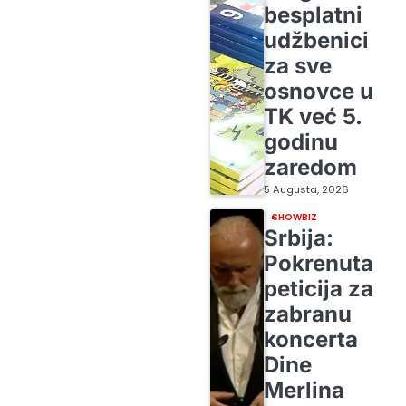
besplatni
udžbenici
za sve
osnovce u
TK već 5.
godinu
zaredom
5 Augusta, 2026
SHOWBIZ
Srbija:
Pokrenuta
peticija za
zabranu
koncerta
Dine
Merlina