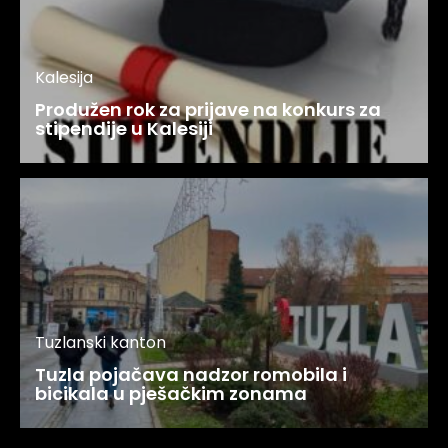
Kalesija
Produžen rok za prijave na konkurs za
stipendije u Kalesiji
Tuzlanski kanton
Tuzla pojačava nadzor romobila i
bicikala u pješačkim zonama