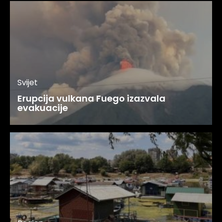
Svijet
Erupcija vulkana Fuego izazvala
evakuacije