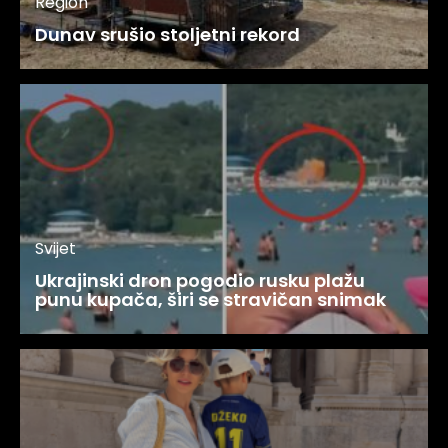
Region
Dunav srušio stoljetni rekord
Svijet
Ukrajinski dron pogodio rusku plažu
punu kupača, širi se stravičan snimak