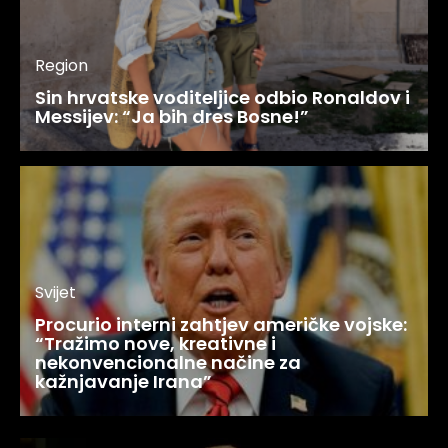
Region
Sin hrvatske voditeljice odbio Ronaldov i
Messijev: “Ja bih dres Bosne!”
Svijet
Procurio interni zahtjev američke vojske:
“Tražimo nove, kreativne i
nekonvencionalne načine za
kažnjavanje Irana”