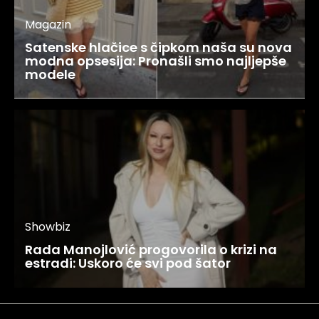
Magazin
Satenske hlačice s čipkom naša su nova
modna opsesija: Pronašli smo najljepše
modele
Showbiz
Rada Manojlović progovorila o krizi na
estradi: Uskoro će svi pod šator