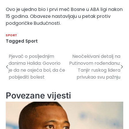
Ovo je ujedno bio i prvi meč Bosne u ABA ligi nakon
15 godina. Obaveze nastavljaju u petak protiv
podgoričke Budućnosti.
SPORT
Tagged
Sport
Pjevač o posljednjim
Neočekivani detalj na
Navigacija
danima Halida: Govorio
Putinovom rođendanu:
članaka
je da ne osjeća bol, da će
Tanjir ruskog lidera
pobijediti bolest
privukao svu pažnju
Povezane vijesti