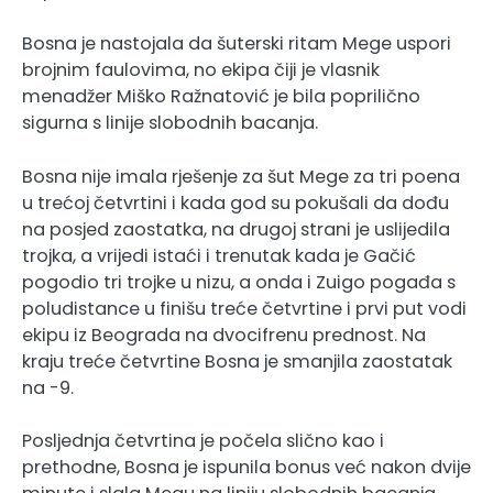
Bosna je nastojala da šuterski ritam Mege uspori
brojnim faulovima, no ekipa čiji je vlasnik
menadžer Miško Ražnatović je bila poprilično
sigurna s linije slobodnih bacanja.
Bosna nije imala rješenje za šut Mege za tri poena
u trećoj četvrtini i kada god su pokušali da dođu
na posjed zaostatka, na drugoj strani je uslijedila
trojka, a vrijedi istaći i trenutak kada je Gačić
pogodio tri trojke u nizu, a onda i Zuigo pogađa s
poludistance u finišu treće četvrtine i prvi put vodi
ekipu iz Beograda na dvocifrenu prednost. Na
kraju treće četvrtine Bosna je smanjila zaostatak
na -9.
Posljednja četvrtina je počela slično kao i
prethodne, Bosna je ispunila bonus već nakon dvije