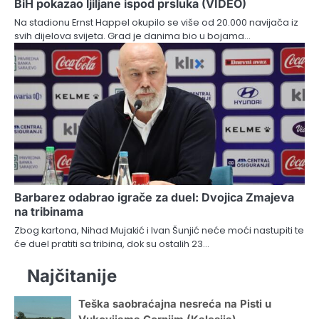
BiH pokazao ljiljane ispod prsluka (VIDEO)
Na stadionu Ernst Happel okupilo se više od 20.000 navijača iz
svih dijelova svijeta. Grad je danima bio u bojama…
Barbarez odabrao igrače za duel: Dvojica Zmajeva
na tribinama
Zbog kartona, Nihad Mujakić i Ivan Šunjić neće moći nastupiti te
će duel pratiti sa tribina, dok su ostalih 23…
Najčitanije
Teška saobraćajna nesreća na Pisti u