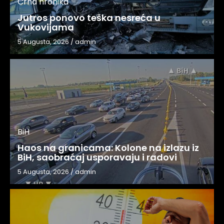
Crna hronika
Jutros ponovo teška nesreća u
Vukovijama
5 Augusta, 2026
/
admin
BiH
Haos na granicama: Kolone na izlazu iz
BiH, saobraćaj usporavaju i radovi
5 Augusta, 2026
/
admin