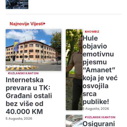
Najnovije Vijesti
SHOWBIZ
Hule
objavio
emotivnu
pjesmu
“Amanet”
TUZLANSKI KANTON
koja je već
Internetska
osvojila
prevara u TK:
srca
Građani ostali
publike!
bez više od
5 Augusta, 2026
40.000 KM
TUZLANSKI KANTON
5 Augusta, 2026
Osigurani