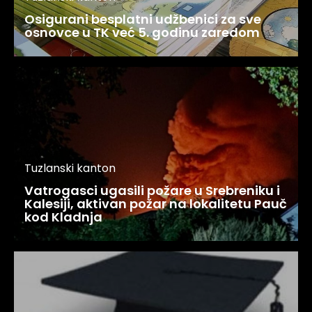
Osigurani besplatni udžbenici za sve
osnovce u TK već 5. godinu zaredom
Tuzlanski kanton
Vatrogasci ugasili požare u Srebreniku i
Kalesiji, aktivan požar na lokalitetu Pauč
kod Kladnja