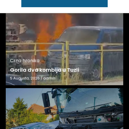
Crna hronika
Gorila dva kombija u Tuzli
5 Augusta, 2026
/
admin