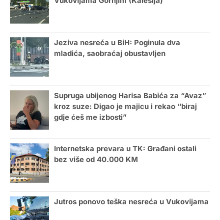
Vukovijama Gornjim (Kalesija)
Jeziva nesreća u BiH: Poginula dva
mladića, saobraćaj obustavljen
Supruga ubijenog Harisa Babića za “Avaz”
kroz suze: Digao je majicu i rekao “biraj
gdje ćeš me izbosti”
Internetska prevara u TK: Građani ostali
bez više od 40.000 KM
Jutros ponovo teška nesreća u Vukovijama