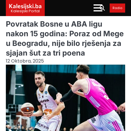
Skip
Kalesijski.ba
Radio
to
Kalesijski Portal
content
Povratak Bosne u ABA ligu
nakon 15 godina: Poraz od Mege
u Beogradu, nije bilo rješenja za
sjajan šut za tri poena
12 Oktobra, 2025