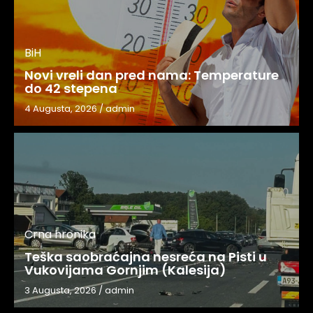
BiH
Novi vreli dan pred nama: Temperature
do 42 stepena
4 Augusta, 2026
/
admin
Crna hronika
Teška saobraćajna nesreća na Pisti u
Vukovijama Gornjim (Kalesija)
3 Augusta, 2026
/
admin