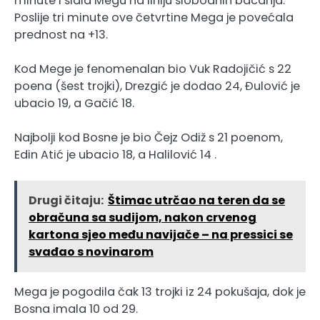
minute i slala Megu na liniju slobodnih bacanja.
Poslije tri minute ove četvrtine Mega je povećala
prednost na +13.
Kod Mege je fenomenalan bio Vuk Radojičić s 22
poena (šest trojki), Drezgić je dodao 24, Đulović je
ubacio 19, a Gačić 18.
Najbolji kod Bosne je bio Čejz Odiž s 21 poenom,
Edin Atić je ubacio 18, a Halilović 14 .
Drugi čitaju:
Štimac utrčao na teren da se
obračuna sa sudijom, nakon crvenog
kartona sjeo među navijače – na pressici se
svađao s novinarom
Mega je pogodila čak 13 trojki iz 24 pokušaja, dok je
Bosna imala 10 od 29.