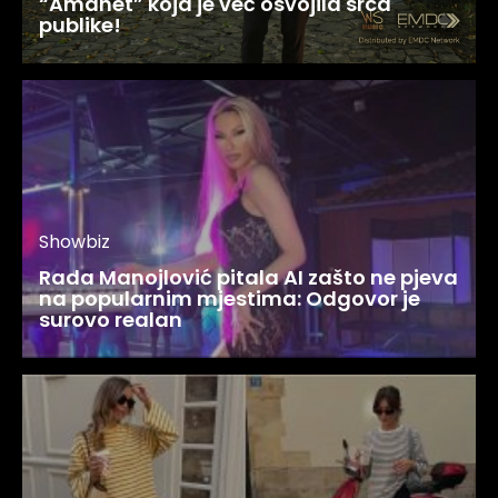
“Amanet” koja je već osvojila srca
publike!
Showbiz
Rada Manojlović pitala AI zašto ne pjeva
na popularnim mjestima: Odgovor je
surovo realan