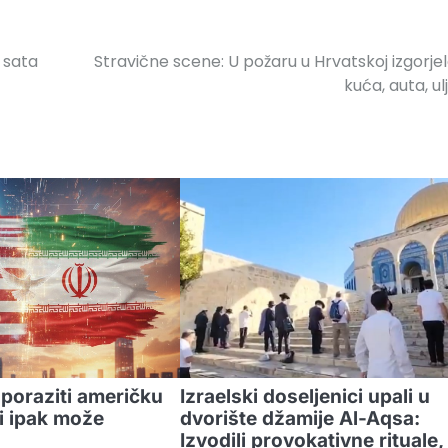
 sata
Stravične scene: U požaru u Hrvatskoj izgorjel
kuća, auta, ul
 poraziti američku
Izraelski doseljenici upali u
i ipak može
dvorište džamije Al-Aqsa:
Izvodili provokativne rituale,