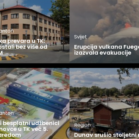
kanton
Svijet
ka prevara u TK:
stali bez više od
Erupcija vulkana Fueg
M
izazvala evakuacije
kanton
 besplatni udžbenici
Region
novce u TK već 5.
zaredom
Dunav srušio stoljetni