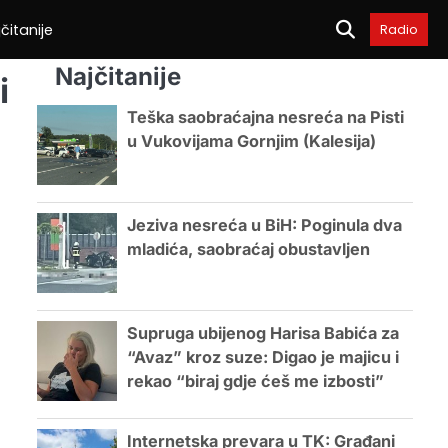
čitanije
Radio
Najčitanije
i
Teška saobraćajna nesreća na Pisti
u Vukovijama Gornjim (Kalesija)
Jeziva nesreća u BiH: Poginula dva
mladića, saobraćaj obustavljen
Supruga ubijenog Harisa Babića za
“Avaz” kroz suze: Digao je majicu i
rekao “biraj gdje ćeš me izbosti”
Internetska prevara u TK: Građani