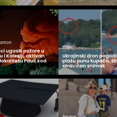
kanton
Svijet
i ugasili požare u
 i Kalesiji, aktivan
Ukrajinski dron pogodi
lokalitetu Pauč kod
plažu punu kupača, šir
stravičan snimak
Region