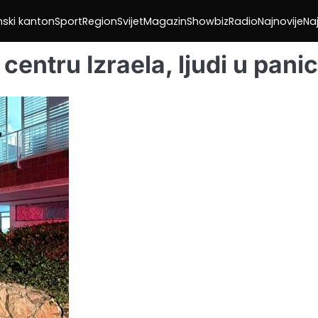
nski kanton
Sport
Region
Svijet
Magazin
Showbiz
Radio
Najnovije
Naj
centru Izraela, ljudi u panic