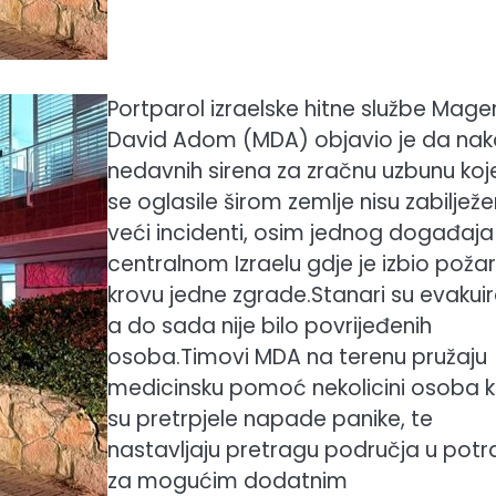
Portparol izraelske hitne službe Mage
David Adom (MDA) objavio je da na
nedavnih sirena za zračnu uzbunu koj
se oglasile širom zemlje nisu zabilježe
veći incidenti, osim jednog događaja
centralnom Izraelu gdje je izbio poža
krovu jedne zgrade.Stanari su evakuir
a do sada nije bilo povrijeđenih
osoba.Timovi MDA na terenu pružaju
medicinsku pomoć nekolicini osoba k
su pretrpjele napade panike, te
nastavljaju pretragu područja u potr
za mogućim dodatnim