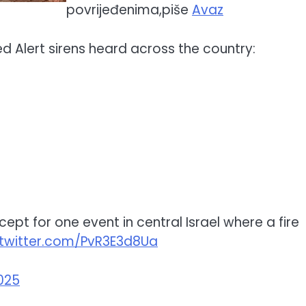
povrijeđenima,piše
Avaz
 Alert sirens heard across the country:
pt for one event in central Israel where a fire
.twitter.com/PvR3E3d8Ua
2025