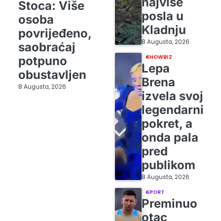
najviše
Stoca: Više
posla u
osoba
Kladnju
povrijeđeno,
8 Augusta, 2026
saobraćaj
SHOWBIZ
potpuno
Lepa
obustavljen
Brena
8 Augusta, 2026
izvela svoj
legendarni
pokret, a
onda pala
pred
publikom
8 Augusta, 2026
SPORT
Preminuo
otac