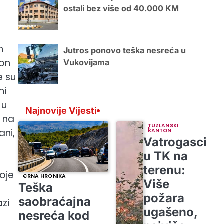
ostali bez više od 40.000 KM
n
Jutros ponovo teška nesreća u
kon
Vukovijama
e su
ni
 u
Najnovije Vijesti
r na
TUZLANSKI
ani,
KANTON
Vatrogasci
u TK na
terenu:
oje
CRNA HRONIKA
Više
Teška
požara
saobraćajna
azi
ugašeno,
nesreća kod