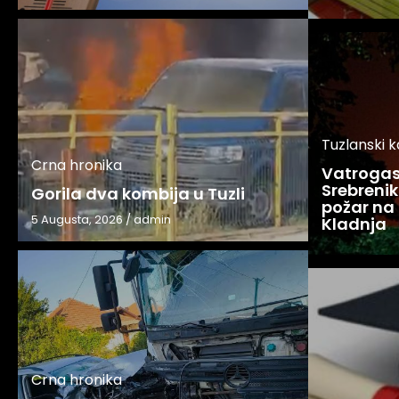
Tuzlanski 
Crna hronika
Vatrogasc
Srebreniku
Gorila dva kombija u Tuzli
požar na 
5 Augusta, 2026
/
admin
Kladnja
Crna hronika