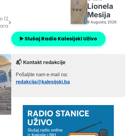
Lionela
Mesija
o 12
8 Augusta, 2026
jara
▶️ Slušaj Radio Kalesijski Uživo
📬 Kontakt redakcije
Pošaljite nam e-mail na:
redakcija@kalesijski.ba