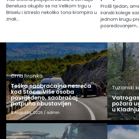
Beneluxa okupilo se na Velikom trgu u
Prošli tjedan, ame
Briselu i istreslo nekoliko tona krompira u
iranski kolege sas
znak…
jednom krugu p
posredovanjem
Crna hronika
Teška saobraćajna nesreća
Tuzlanski 
kod Stoca: Više osoba
povrijeđeno, saobraćaj
Vatrogasc
potpuno obustavljen
požara u
u Kladnj
8 Augusta, 2026
/
admin