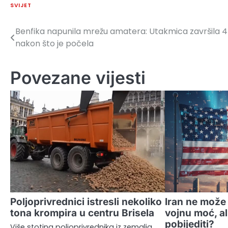
SVIJET
Benfika napunila mrežu amatera: Utakmica završila 4
Navigacija
nakon što je počela
članaka
Povezane vijesti
Poljoprivrednici istresli nekoliko
Iran ne može
tona krompira u centru Brisela
vojnu moć, al
pobijediti?
Više stotina poljoprivrednika iz zemalja