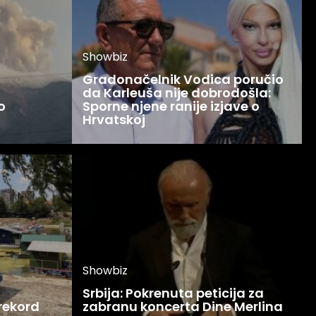
Showbiz
Gradonačelnik Vodica poručio
da Karleuša nije dobrodošla:
o
Sporne njene ranije izjave o
Hrvatskoj
Showbiz
Srbija: Pokrenuta peticija za
 rekord
zabranu koncerta Dine Merlina