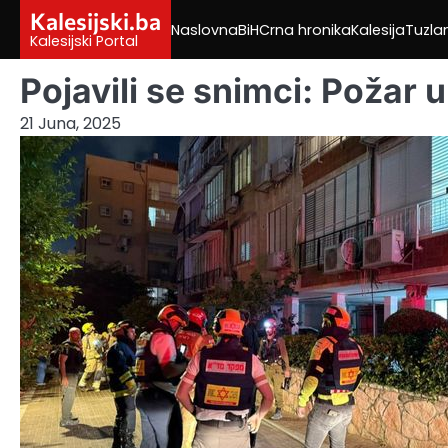
Skip
Kalesijski.ba
Naslovna
BiH
Crna hronika
Kalesija
Tuzla
to
Kalesijski Portal
content
Pojavili se snimci: Požar u 
21 Juna, 2025