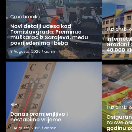
Crna hronika
Novi detalji udesa kod
Tuzlanski 
Tomislavgrada: Preminuo
muškarac iz Sarajeva, među
Internets
povrijeđenima i beba
Građani o
40.000 K
8 Augusta, 2026
/
admin
BiH
Tuzlanski 
Danas promjenjljivo i
Osigurani
nestabilno vrijeme
za sve os
godinu 
8 Augusta, 2026
/
admin