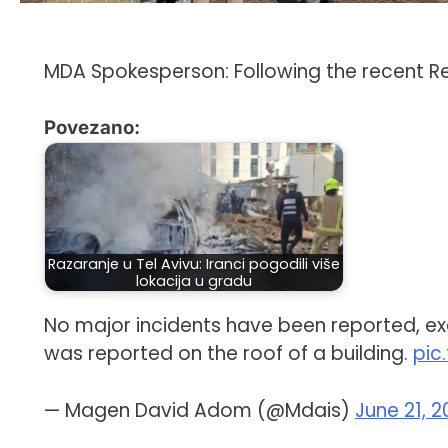
MDA Spokesperson: Following the recent Red
Povezano:
Razaranje u Tel Avivu: Iranci pogodili više
lokacija u gradu
No major incidents have been reported, exce
was reported on the roof of a building.
pic
— Magen David Adom (@Mdais)
June 21, 