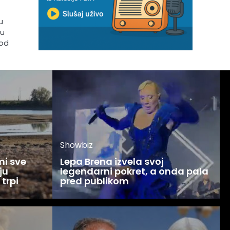
u
 u
pod
Showbiz
mi sve
Lepa Brena izvela svoj
ju
legendarni pokret, a onda pala
 trpi
pred publikom