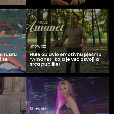
Showbiz
o rusku
Hule objavio emotivnu pjesmu
i se
“Amanet” koja je već osvojila
srca publike!
Showbiz