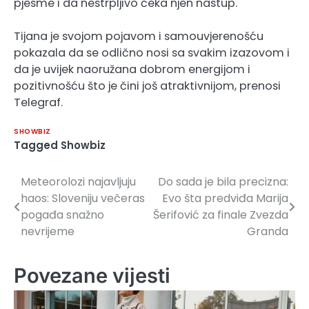
pjesme i da nestrpljivo čeka njen nastup.
Tijana je svojom pojavom i samouvjerenošću
pokazala da se odlično nosi sa svakim izazovom i
da je uvijek naoružana dobrom energijom i
pozitivnošću što je čini još atraktivnijom, prenosi
Telegraf.
SHOWBIZ
Tagged
Showbiz
Meteorolozi najavljuju
Do sada je bila precizna:
Navigacija
haos: Sloveniju večeras
Evo šta predviđa Marija
članaka
pogađa snažno
Šerifović za finale Zvezda
nevrijeme
Granda
Povezane vijesti