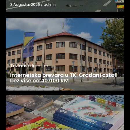
3 Augusta, 2026
/
admin
Tuzlanski kanton
Internetska prevara u TK: Građani ostali
bez više od 40.000 KM