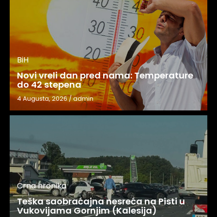
BiH
Novi vreli dan pred nama: Temperature
do 42 stepena
4 Augusta, 2026
/
admin
Crna hronika
Teška saobraćajna nesreća na Pisti u
Vukovijama Gornjim (Kalesija)