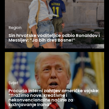
Region
Sin hrvatske voditeljice odbio Ronaldov i
Messijev: “Ja bih dres Bosne!”
Svijet
Procurio interni zahtjev američke vojske:
“Tražimo nove, kreativne i
nekonvencionalne načine za
kažnjavanje Irana”