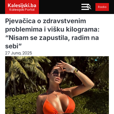
Skip
Kalesijski.ba
Radio
to
Kalesijski Portal
content
Pjevačica o zdravstvenim
problemima i višku kilograma:
“Nisam se zapustila, radim na
sebi”
27 Juna, 2025