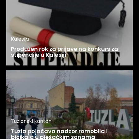
Kalesija
Produžen rok za prijave na konkurs za
stipendije u Kalesiji
Tuzlanski kanton
Tuzla pojačava nadzor romobila i
bicikala u pješačkim zonama