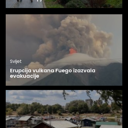
Svijet
Erupcija vulkana Fuego izazvala
evakuacije