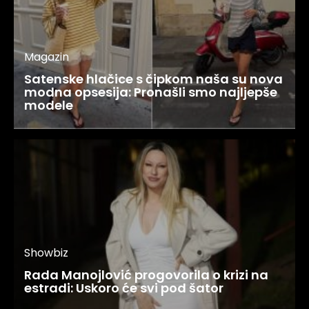
Magazin
Satenske hlačice s čipkom naša su nova
modna opsesija: Pronašli smo najljepše
modele
Showbiz
Rada Manojlović progovorila o krizi na
estradi: Uskoro će svi pod šator