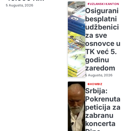
TUZLANSKI KANTON
5 Augusta, 2026
Osigurani
besplatni
udžbenici
za sve
osnovce u
TK već 5.
godinu
zaredom
5 Augusta, 2026
SHOWBIZ
Srbija:
Pokrenuta
peticija za
zabranu
koncerta