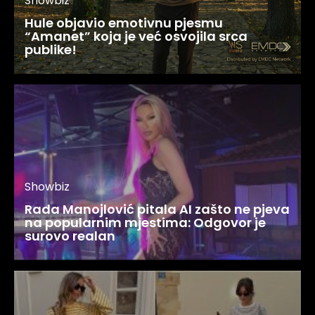
Showbiz
Hule objavio emotivnu pjesmu
“Amanet” koja je već osvojila srca
publike!
Showbiz
Rada Manojlović pitala AI zašto ne pjeva
na popularnim mjestima: Odgovor je
surovo realan