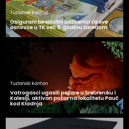
Tuzlanski kanton
Osigurani besplatni udžbenici za sve
osnovce u TK već 5. godinu zaredom
Tuzlanski kanton
Vatrogasci ugasili požare u Srebreniku i
Kalesiji, aktivan požar na lokalitetu Pauč
kod Kladnja