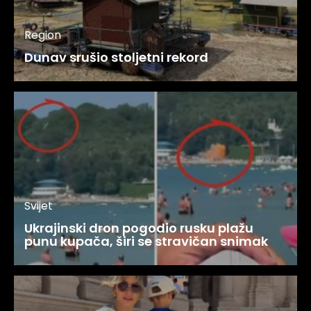
Region
Dunav srušio stoljetni rekord
Svijet
Ukrajinski dron pogodio rusku plažu
punu kupača, širi se stravičan snimak