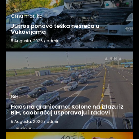
Crna hronika
Jutros ponovo teška nesreća u
Vukovijama
5 Augusta, 2026
/
admin
BiH
Haos na granicama: Kolone na izlazu iz
BiH, saobraćaj usporavaju i radovi
5 Augusta, 2026
/
admin