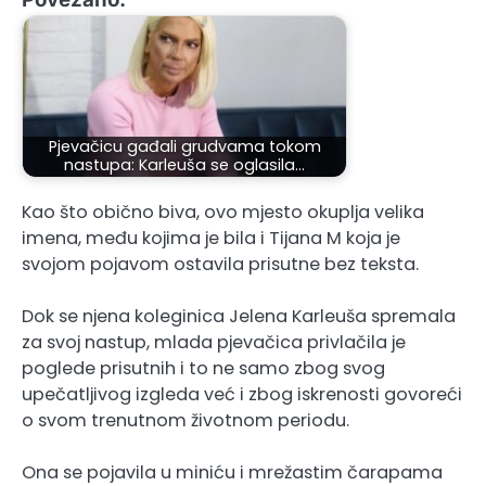
Pjevačicu gađali grudvama tokom
nastupa: Karleuša se oglasila…
Kao što obično biva, ovo mjesto okuplja velika
imena, među kojima je bila i Tijana M koja je
svojom pojavom ostavila prisutne bez teksta.
Dok se njena koleginica Jelena Karleuša spremala
za svoj nastup, mlada pjevačica privlačila je
poglede prisutnih i to ne samo zbog svog
upečatljivog izgleda već i zbog iskrenosti govoreći
o svom trenutnom životnom periodu.
Ona se pojavila u miniću i mrežastim čarapama