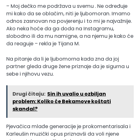
– Moj dečko me podržava u svemu . Ne određuje
mi kako da se oblačim, niti je ljubomoran. Imamo
odnos zasnovan na povjerenju i to mi je najvažnije.
Ako neka hoće da ga doda na Instagramu,
slobodno ili da mu namigne, a na njemu je kako će
da reaguje – rekla je Tijana M.
Na pitanje da li je ljubomorna kada zna da joj
partner gleda druge žene priznaje da je sigurna u
sebe i njihovu vezu.
Drugi čitaju:
Sin ih uvalio u ozbiljan
problem: Koliko će Bekamove koštati
skandal?
Pjevačica mlađe generacije je prokomentarisala i
Karleušin muzički opus priznavši da voli njene