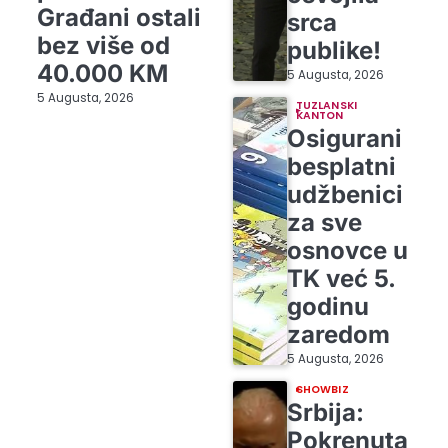
Građani ostali
srca
bez više od
publike!
40.000 KM
5 Augusta, 2026
5 Augusta, 2026
TUZLANSKI
KANTON
Osigurani
besplatni
udžbenici
za sve
osnovce u
TK već 5.
godinu
zaredom
5 Augusta, 2026
SHOWBIZ
Srbija:
Pokrenuta