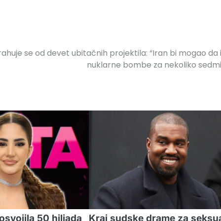
rahuje se od devet ubitačnih projektila: “Iran bi mogao da
nuklarne bombe za nekoliko sedm
osvojila 50 hiljada
Kraj sudske drame za seksu