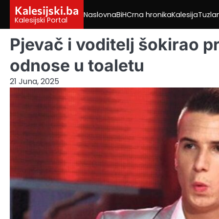
Skip
Kalesijski.ba
Naslovna
BiH
Crna hronika
Kalesija
Tuzla
to
Kalesijski Portal
content
Pjevač i voditelj šokirao
odnose u toaletu
21 Juna, 2025