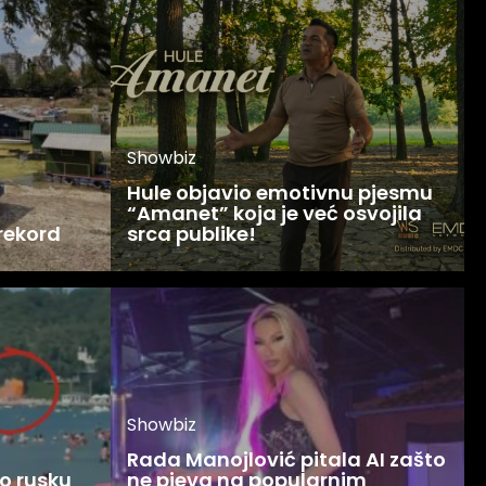
Showbiz
Hule objavio emotivnu pjesmu
“Amanet” koja je već osvojila
 rekord
srca publike!
Showbiz
Rada Manojlović pitala AI zašto
o rusku
ne pjeva na popularnim