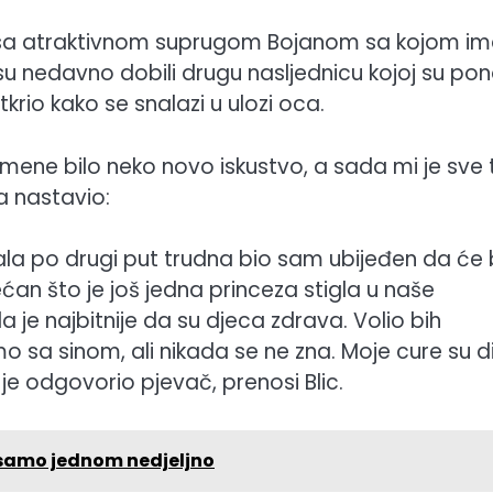
ku sa atraktivnom suprugom Bojanom sa kojom i
i su nedavno dobili drugu nasljednicu kojoj su pon
tkrio kako se snalazi u ulozi oca.
mene bilo neko novo iskustvo, a sada mi je sve 
a nastavio:
a po drugi put trudna bio sam ubijeđen da će b
ćan što je još jedna princeza stigla u naše
da je najbitnije da su djeca zdrava. Volio bih
sa sinom, ali nikada se ne zna. Moje cure su d
 je odgovorio pjevač, prenosi Blic.
 samo jednom nedjeljno