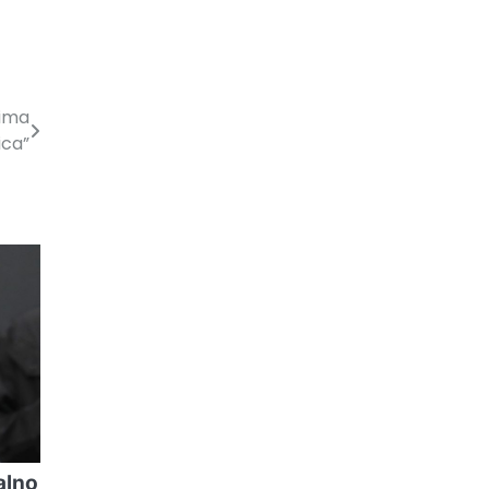
 ima
ica”
alno