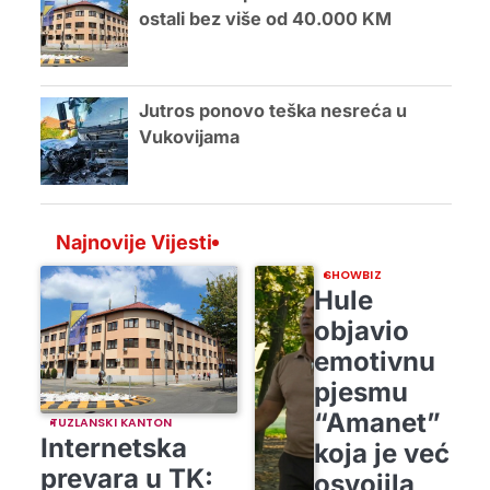
ostali bez više od 40.000 KM
Jutros ponovo teška nesreća u
Vukovijama
Najnovije Vijesti
SHOWBIZ
Hule
objavio
emotivnu
pjesmu
“Amanet”
TUZLANSKI KANTON
Internetska
koja je već
prevara u TK:
osvojila