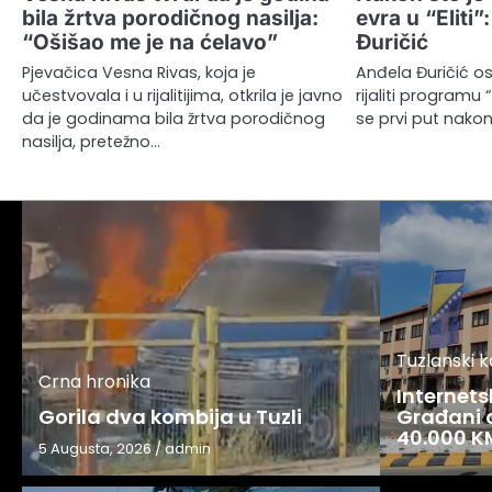
bila žrtva porodičnog nasilja:
evra u “Eliti”
“Ošišao me je na ćelavo”
Đuričić
Pjevačica Vesna Rivas, koja je
Anđela Đuričić os
učestvovala i u rijalitijima, otkrila je javno
rijaliti programu 
da je godinama bila žrtva porodičnog
se prvi put nakon
nasilja, pretežno…
Tuzlanski 
Crna hronika
Internets
Gorila dva kombija u Tuzli
Građani o
40.000 K
5 Augusta, 2026
/
admin