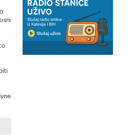
ma
osni
to
iti
ivne