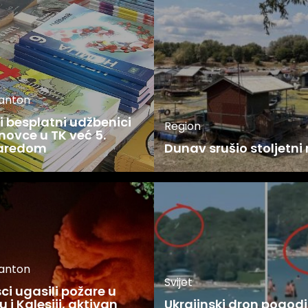
kanton
 besplatni udžbenici
Region
novce u TK već 5.
zaredom
Dunav srušio stoljetni
kanton
Svijet
i ugasili požare u
 i Kalesiji, aktivan
Ukrajinski dron pogodi