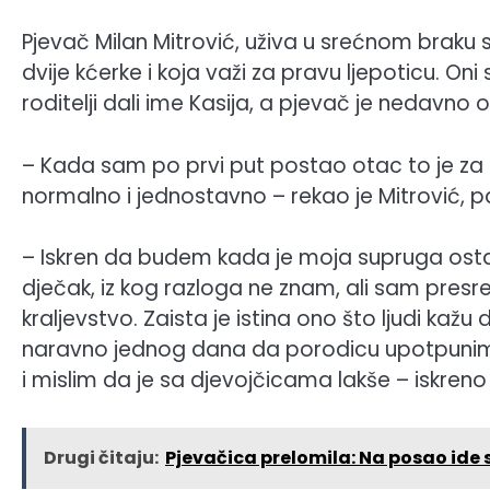
Pjevač Milan Mitrović, uživa u srećnom bra
dvije kćerke i koja važi za pravu ljepoticu. On
roditelji dali ime Kasija, a pjevač je nedavno o
– Kada sam po prvi put postao otac to je za 
normalno i jednostavno – rekao je Mitrović, p
– Iskren da budem kada je moja supruga ostal
dječak, iz kog razloga ne znam, ali sam presre
kraljevstvo. Zaista je istina ono što ljudi kažu 
naravno jednog dana da porodicu upotpunimo 
i mislim da je sa djevojčicama lakše – iskreno
Drugi čitaju:
Pjevačica prelomila: Na posao ide