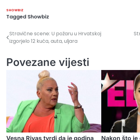
SHOWBIZ
Tagged
Showbiz
Stravične scene: U požaru u Hrvatskoj
St
Navigacija
izgorjelo 12 kuća, auta, uljara
članaka
Povezane vijesti
Vesna Rivas tvrdi da je godina
Nakon što je 