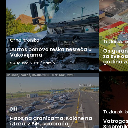
Crna hronika
Tuzlanski 
Jutros ponovo teška nesreća u
Osigurani
Vukovijama
za sve os
godinu 
5 Augusta, 2026
/
admin
BiH
Tuzlanski 
Haos na granicama: Kolone na
Vatrogasc
izlazu iz BiH, saobraćaj
Srebreniku