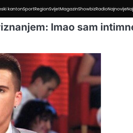
nski kanton
Sport
Region
Svijet
Magazin
Showbiz
Radio
Najnovije
Naj
 priznanjem: Imao sam intimn