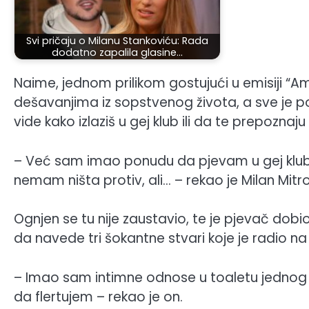
Svi pričaju o Milanu Stankoviću: Rada
dodatno zapalila glasine…
Naime, jednom prilikom gostujući u emisiji “Am
dešavanjima iz sopstvenog života, a sve je po
vide kako izlaziš u gej klub ili da te prepozna
– Već sam imao ponudu da pjevam u gej klubu, 
nemam ništa protiv, ali… – rekao je Milan Mitro
Ognjen se tu nije zaustavio, te je pjevač dobio
da navede tri šokantne stvari koje je radio n
– Imao sam intimne odnose u toaletu jednog 
da flertujem – rekao je on.