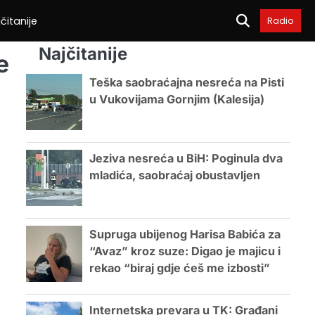
čitanije
Radio
Najčitanije
e
Teška saobraćajna nesreća na Pisti
u Vukovijama Gornjim (Kalesija)
Jeziva nesreća u BiH: Poginula dva
mladića, saobraćaj obustavljen
Supruga ubijenog Harisa Babića za
“Avaz” kroz suze: Digao je majicu i
rekao “biraj gdje ćeš me izbosti”
Internetska prevara u TK: Građani