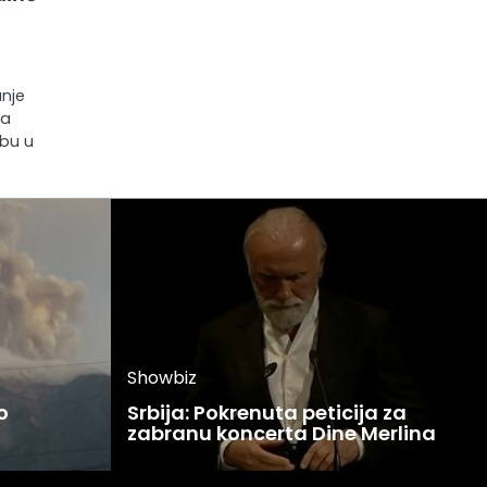
anje
ja
dbu u
Showbiz
o
Srbija: Pokrenuta peticija za
zabranu koncerta Dine Merlina