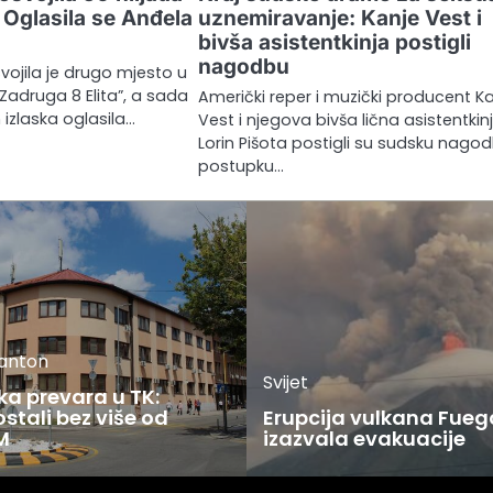
: Oglasila se Anđela
uznemiravanje: Kanje Vest i
bivša asistentkinja postigli
nagodbu
vojila je drugo mjesto u
“Zadruga 8 Elita”, a sada
Američki reper i muzički producent K
 izlaska oglasila…
Vest i njegova bivša lična asistentkin
Lorin Pišota postigli su sudsku nago
postupku…
kanton
Svijet
ka prevara u TK:
stali bez više od
Erupcija vulkana Fueg
M
izazvala evakuacije