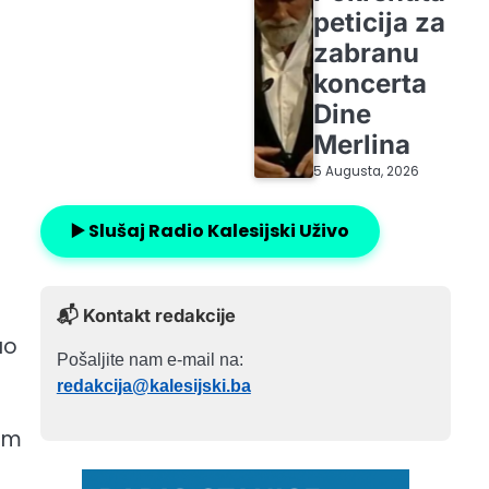
peticija za
zabranu
koncerta
Dine
Merlina
5 Augusta, 2026
▶️ Slušaj Radio Kalesijski Uživo
📬 Kontakt redakcije
ao
Pošaljite nam e-mail na:
redakcija@kalesijski.ba
lim