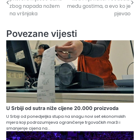
članaka
zbog napada nožem
među gostima, a evo ko je
na vršnjaka
pjevao
Povezane vijesti
U Srbiji od sutra niže cijene 20.000 proizvoda
U Srbiji od ponedjeljka stupa na snagu novi set ekonomskih
mjera koji podrazumijeva ograničenje trgovačkih marži i
smanjenje cijena na…