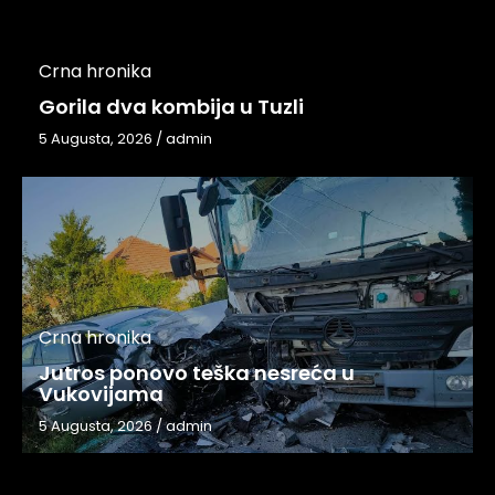
Crna hronika
Gorila dva kombija u Tuzli
5 Augusta, 2026
/
admin
Crna hronika
Jutros ponovo teška nesreća u
Vukovijama
5 Augusta, 2026
/
admin