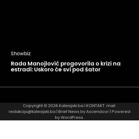
Showbiz
Rada Manojlović progovorila o krizi na
estradi: Uskoro će svi pod šator
Najnovije
Najčitanije
Copyright © 2026
Kalesijski.ba
I KONTAKT: mail:
redakcija@kalesijski.ba | Brief News by
Ascendoor
| Powered
by
WordPress
.