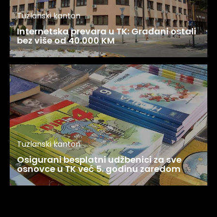
Tuzlanski kanton
Internetska prevara u TK: Građani ostali
bez više od 40.000 KM
Tuzlanski kanton
Osigurani besplatni udžbenici za sve
osnovce u TK već 5. godinu zaredom