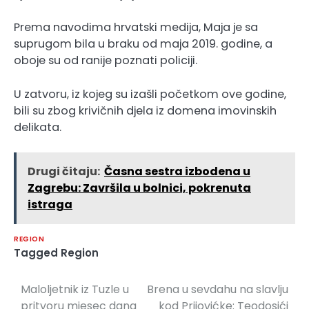
Prema navodima hrvatski medija, Maja je sa
suprugom bila u braku od maja 2019. godine, a
oboje su od ranije poznati policiji.
U zatvoru, iz kojeg su izašli početkom ove godine,
bili su zbog krivičnih djela iz domena imovinskih
delikata.
Drugi čitaju:
Časna sestra izbodena u
Zagrebu: Završila u bolnici, pokrenuta
istraga
REGION
Tagged
Region
Maloljetnik iz Tuzle u
Brena u sevdahu na slavlju
Navigacija
pritvoru mjesec dana
kod Prijovićke: Teodosići