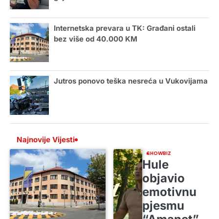
Internetska prevara u TK: Građani ostali
bez više od 40.000 KM
Jutros ponovo teška nesreća u Vukovijama
Najnovije Vijesti
SHOWBIZ
Hule
objavio
emotivnu
pjesmu