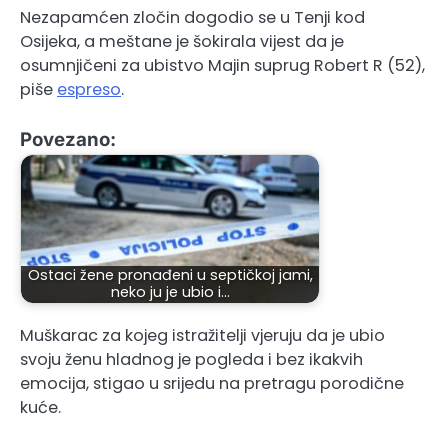
Nezapamćen zločin dogodio se u Tenji kod
Osijeka, a meštane je šokirala vijest da je
osumnjičeni za ubistvo Majin suprug Robert R (52),
piše
espreso
.
Povezano:
Ostaci žene pronađeni u septičkoj jami,
neko ju je ubio i…
Muškarac za kojeg istražitelji vjeruju da je ubio
svoju ženu hladnog je pogleda i bez ikakvih
emocija, stigao u srijedu na pretragu porodične
kuće.