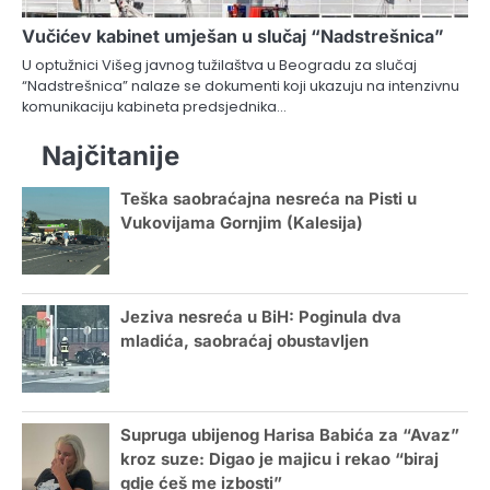
Vučićev kabinet umješan u slučaj “Nadstrešnica”
U optužnici Višeg javnog tužilaštva u Beogradu za slučaj
“Nadstrešnica” nalaze se dokumenti koji ukazuju na intenzivnu
komunikaciju kabineta predsjednika…
Najčitanije
Teška saobraćajna nesreća na Pisti u
Vukovijama Gornjim (Kalesija)
Jeziva nesreća u BiH: Poginula dva
mladića, saobraćaj obustavljen
Supruga ubijenog Harisa Babića za “Avaz”
kroz suze: Digao je majicu i rekao “biraj
gdje ćeš me izbosti”