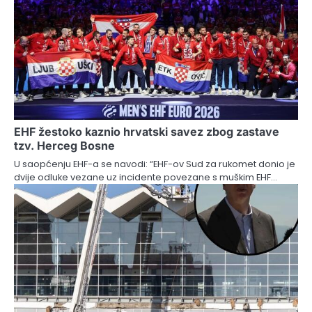
EHF žestoko kaznio hrvatski savez zbog zastave
tzv. Herceg Bosne
U saopćenju EHF-a se navodi: “EHF-ov Sud za rukomet donio je
dvije odluke vezane uz incidente povezane s muškim EHF…