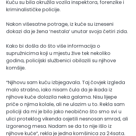
Kuću su bila okružila vozila inspektora, forenzike i
kriminalističke policije.
Nakon višesatne potrage, iz kuće su izneseni
dokazi da je žena ‘nestala’ unutar svoja četiri zida.
Kako bi došla do što više informacija o
supružnicima koji u mjestu žive tek nekoliko
godina, policijski službenici obilazili su njihove
komšije.
“Njihovu sam kuću izbjegavala. Taj čovjek izgleda
malo strašno, iako nisam čula da je ikada iz
njihove kuće dolazila neka galama. Nisu lijepe
priče o njima kolale, ali ne ulazim u to. Rekla sam
policiji da mi je bilo jako neobično što smo svi u
ulici proteklog vikenda osjetili nesnosan smrad, ali
izgorenog mesa. Nadam se da to nije išlo iz
njihove kuće”, rekla je jedna komšinica za 24sata.