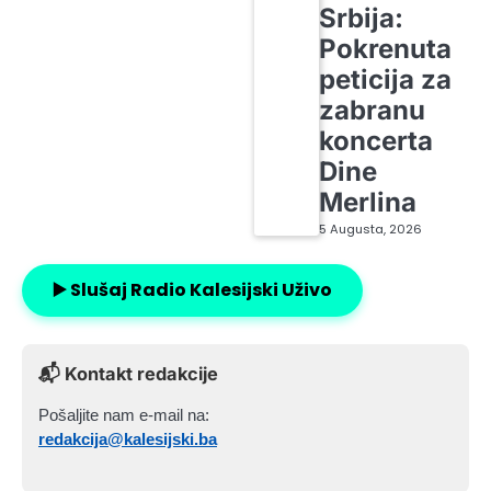
Srbija:
Pokrenuta
peticija za
zabranu
koncerta
Dine
Merlina
5 Augusta, 2026
▶️ Slušaj Radio Kalesijski Uživo
📬 Kontakt redakcije
Pošaljite nam e-mail na:
redakcija@kalesijski.ba