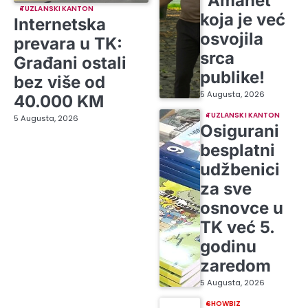
“Amanet”
TUZLANSKI KANTON
koja je već
Internetska
osvojila
prevara u TK:
srca
Građani ostali
publike!
bez više od
5 Augusta, 2026
40.000 KM
TUZLANSKI KANTON
5 Augusta, 2026
Osigurani
besplatni
udžbenici
za sve
osnovce u
TK već 5.
godinu
zaredom
5 Augusta, 2026
SHOWBIZ