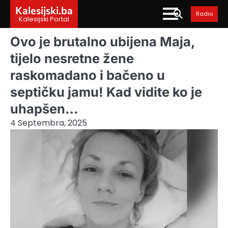
Skip
Kalesijski.ba
Radio
to
Kalesijski Portal
content
Ovo je brutalno ubijena Maja,
tijelo nesretne žene
raskomadano i bačeno u
septičku jamu! Kad vidite ko je
uhapšen…
4 Septembra, 2025