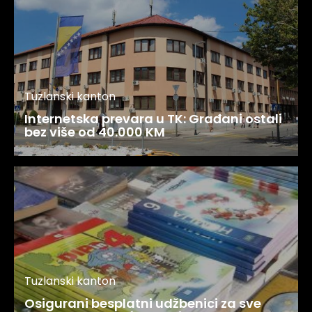
Tuzlanski kanton
Internetska prevara u TK: Građani ostali
bez više od 40.000 KM
Tuzlanski kanton
Osigurani besplatni udžbenici za sve