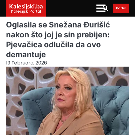
Skip
Kalesijski.ba
Radio
to
Kalesijski Portal
content
Oglasila se Snežana Đurišić
nakon što joj je sin prebijen:
Pjevačica odlučila da ovo
demantuje
19 Februara, 2026