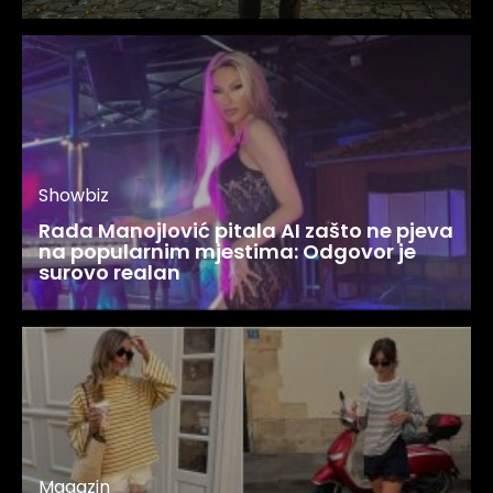
Showbiz
Rada Manojlović pitala AI zašto ne pjeva
na popularnim mjestima: Odgovor je
surovo realan
Magazin