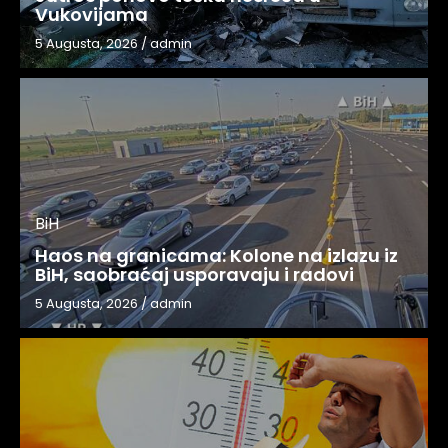
Vukovijama
5 Augusta, 2026
/
admin
BiH
Haos na granicama: Kolone na izlazu iz
BiH, saobraćaj usporavaju i radovi
5 Augusta, 2026
/
admin