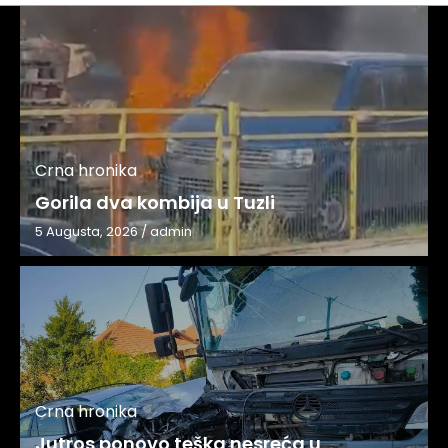
Crna hronika
Gorila dva kombija u Tuzli
5 Augusta, 2026
/
admin
Crna hronika
Jutros ponovo teška nesreća u