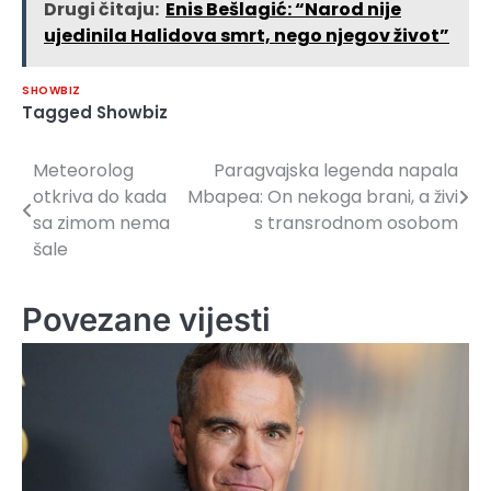
Drugi čitaju:
Enis Bešlagić: “Narod nije
ujedinila Halidova smrt, nego njegov život”
SHOWBIZ
Tagged
Showbiz
Meteorolog
Paragvajska legenda napala
Navigacija
otkriva do kada
Mbapea: On nekoga brani, a živi
članaka
sa zimom nema
s transrodnom osobom
šale
Povezane vijesti