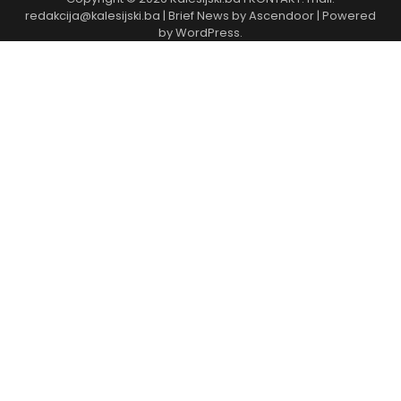
redakcija@kalesijski.ba | Brief News by
Ascendoor
| Powered
by
WordPress
.