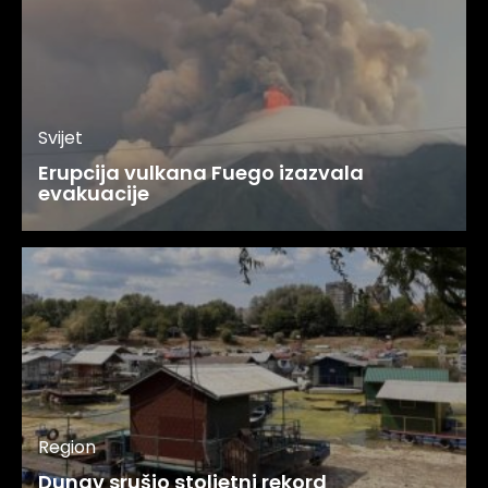
Svijet
Erupcija vulkana Fuego izazvala
evakuacije
Region
Dunav srušio stoljetni rekord