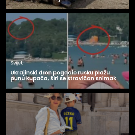
Svijet
Ukrajinski dron pogodio rusku plažu
punu kupača, širi se stravičan snimak