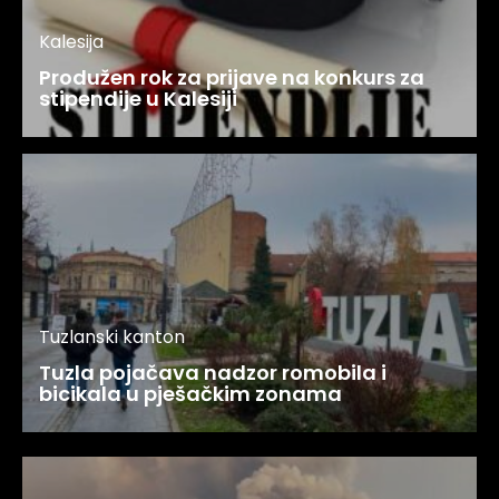
Kalesija
Produžen rok za prijave na konkurs za
stipendije u Kalesiji
Tuzlanski kanton
Tuzla pojačava nadzor romobila i
bicikala u pješačkim zonama