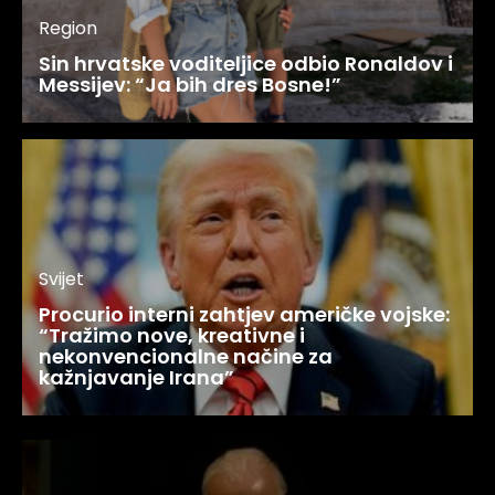
Region
Sin hrvatske voditeljice odbio Ronaldov i
Messijev: “Ja bih dres Bosne!”
Svijet
Procurio interni zahtjev američke vojske:
“Tražimo nove, kreativne i
nekonvencionalne načine za
kažnjavanje Irana”