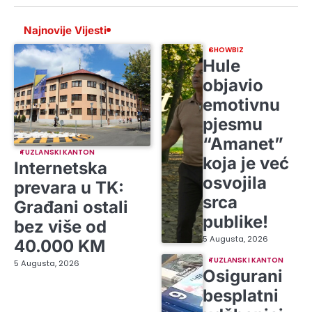
Najnovije Vijesti
SHOWBIZ
Hule
objavio
emotivnu
pjesmu
“Amanet”
TUZLANSKI KANTON
koja je već
Internetska
osvojila
prevara u TK:
srca
Građani ostali
publike!
bez više od
5 Augusta, 2026
40.000 KM
TUZLANSKI KANTON
5 Augusta, 2026
Osigurani
besplatni