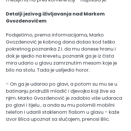
Detalji jezivog iživljavanja nad Markom
Gvozdenovićem
Podsjetimo, prema informacijama, Marko
Gvozdenović je kobnog dana došao kod teško
pokretnog poznanika Z.I. da mu donese hranu i
dok je sjedio na krevetu, poznanik ga je iz čista
mira udario u glavu zamrznutim mesom koje je
bilo na stolu. Tada je uslijedio horor.
– On ga je udarao po glavi, a potom su mu se u
batinanju pridružili mladić i djevojka koji žive sa
njim. Marko Gvozdenović je zadobio više udaraca
po glavi i tijelu , a onda su mu polomili mobilni
telefon i udarili staklenom flašom u glavu – kaže
izvor Blica upoznat sa slučajem, prenosi Blic.