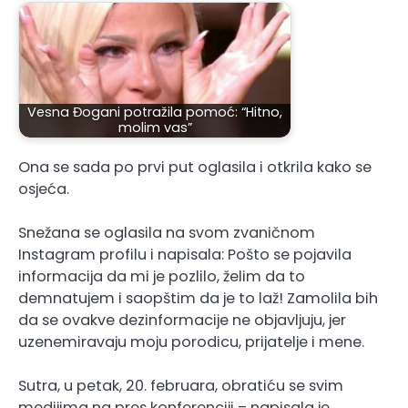
Vesna Đogani potražila pomoć: “Hitno,
molim vas”
Ona se sada po prvi put oglasila i otkrila kako se
osjeća.
Snežana se oglasila na svom zvaničnom
Instagram profilu i napisala: Pošto se pojavila
informacija da mi je pozlilo, želim da to
demnatujem i saopštim da je to laž! Zamolila bih
da se ovakve dezinformacije ne objavljuju, jer
uzenemiravaju moju porodicu, prijatelje i mene.
Sutra, u petak, 20. februara, obratiću se svim
medijima na pres konferenciji – napisala je.