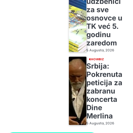
udžbenici
za sve
osnovce u
TK već 5.
godinu
zaredom
5 Augusta, 2026
SHOWBIZ
Srbija:
Pokrenuta
peticija za
zabranu
koncerta
Dine
Merlina
5 Augusta, 2026