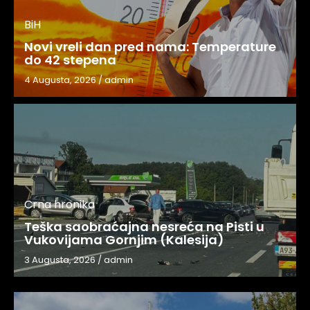
BiH
Novi vreli dan pred nama: Temperature
do 42 stepena
4 Augusta, 2026
/
admin
Crna hronika
Teška saobraćajna nesreća na Pisti u
Vukovijama Gornjim (Kalesija)
3 Augusta, 2026
/
admin