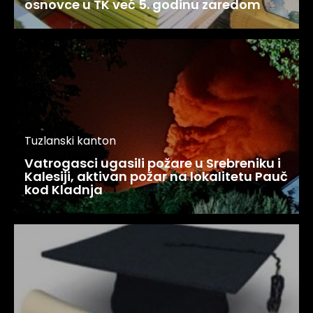
osnovce u TK već 5. godinu zaredom
Tuzlanski kanton
Vatrogasci ugasili požare u Srebreniku i
Kalesiji, aktivan požar na lokalitetu Pauč
kod Kladnja