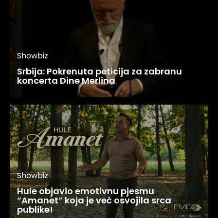
Showbiz
Srbija: Pokrenuta peticija za zabranu
koncerta Dine Merlina
Showbiz
Hule objavio emotivnu pjesmu
“Amanet” koja je već osvojila srca
publike!