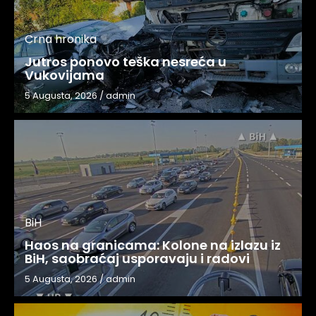
Crna hronika
Jutros ponovo teška nesreća u
Vukovijama
5 Augusta, 2026
/
admin
BiH
Haos na granicama: Kolone na izlazu iz
BiH, saobraćaj usporavaju i radovi
5 Augusta, 2026
/
admin