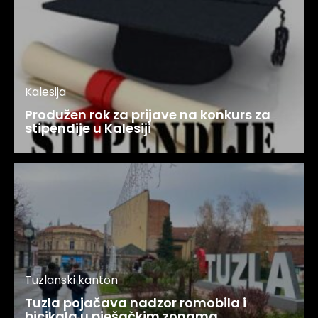
Kalesija
Produžen rok za prijave na konkurs za
stipendije u Kalesiji
Tuzlanski kanton
Tuzla pojačava nadzor romobila i
bicikala u pješačkim zonama