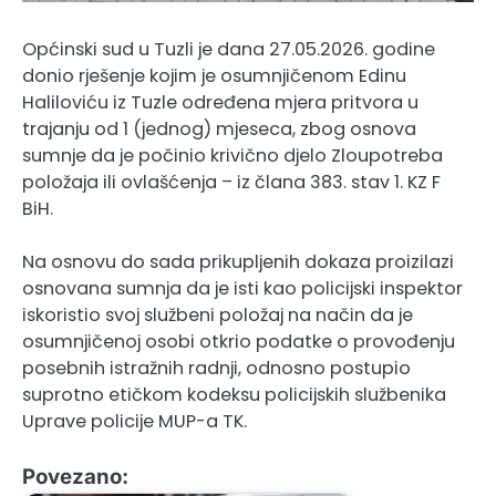
Općinski sud u Tuzli je dana 27.05.2026. godine
donio rješenje kojim je osumnjičenom Edinu
Haliloviću iz Tuzle određena mjera pritvora u
trajanju od 1 (jednog) mjeseca, zbog osnova
sumnje da je počinio krivično djelo Zloupotreba
položaja ili ovlašćenja – iz člana 383. stav 1. KZ F
BiH.
Na osnovu do sada prikupljenih dokaza proizilazi
osnovana sumnja da je isti kao policijski inspektor
iskoristio svoj službeni položaj na način da je
osumnjičenoj osobi otkrio podatke o provođenju
posebnih istražnih radnji, odnosno postupio
suprotno etičkom kodeksu policijskih službenika
Uprave policije MUP-a TK.
Povezano: