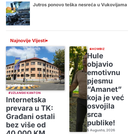
Jutros ponovo teška nesreća u Vukovijama
Najnovije Vijesti
SHOWBIZ
Hule
objavio
emotivnu
pjesmu
“Amanet”
TUZLANSKI KANTON
koja je već
Internetska
osvojila
prevara u TK:
srca
Građani ostali
publike!
bez više od
5 Augusta, 2026
40.000 KM