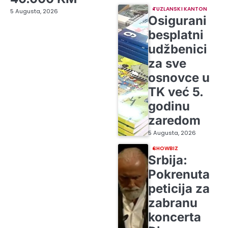
TUZLANSKI KANTON
5 Augusta, 2026
Osigurani
besplatni
udžbenici
za sve
osnovce u
TK već 5.
godinu
zaredom
5 Augusta, 2026
SHOWBIZ
Srbija:
Pokrenuta
peticija za
zabranu
koncerta