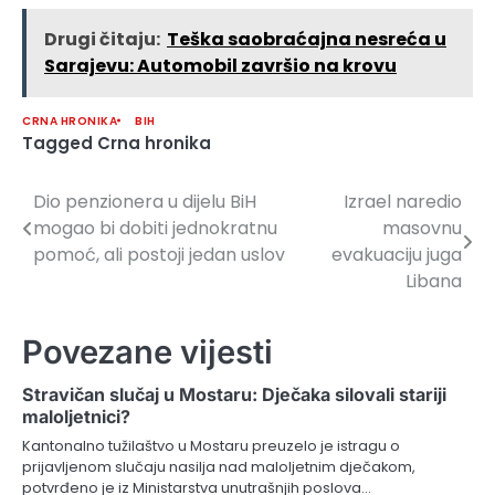
Drugi čitaju:
Teška saobraćajna nesreća u
Sarajevu: Automobil završio na krovu
CRNA HRONIKA
BIH
Tagged
Crna hronika
Dio penzionera u dijelu BiH
Izrael naredio
Navigacija
mogao bi dobiti jednokratnu
masovnu
članaka
pomoć, ali postoji jedan uslov
evakuaciju juga
Libana
Povezane vijesti
Stravičan slučaj u Mostaru: Dječaka silovali stariji
maloljetnici?
Kantonalno tužilaštvo u Mostaru preuzelo je istragu o
prijavljenom slučaju nasilja nad maloljetnim dječakom,
potvrđeno je iz Ministarstva unutrašnjih poslova…