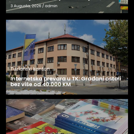
3 Augusta, 2026
/
admin
Tuzlanski kanton
Internetska prevara u TK: Građani ostali
bez više od 40.000 KM