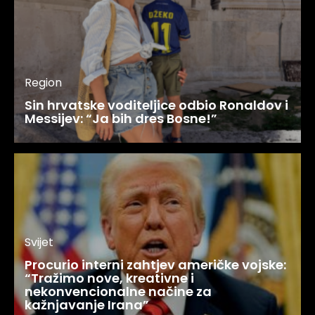
Region
Sin hrvatske voditeljice odbio Ronaldov i
Messijev: “Ja bih dres Bosne!”
Svijet
Procurio interni zahtjev američke vojske:
“Tražimo nove, kreativne i
nekonvencionalne načine za
kažnjavanje Irana”