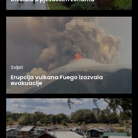
Svijet
Erupcija vulkana Fuego izazvala
evakuacije