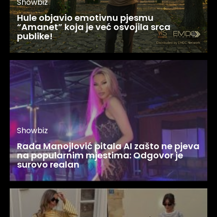
Showbiz
Hule objavio emotivnu pjesmu
“Amanet” koja je već osvojila srca
publike!
Showbiz
Rada Manojlović pitala AI zašto ne pjeva
na popularnim mjestima: Odgovor je
surovo realan