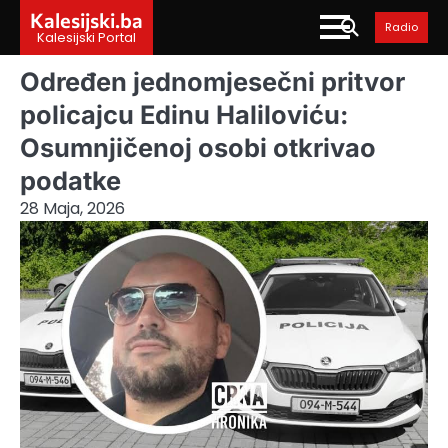
Skip
Kalesijski.ba
Radio
to
Kalesijski Portal
content
Određen jednomjesečni pritvor
policajcu Edinu Haliloviću:
Osumnjičenoj osobi otkrivao
podatke
28 Maja, 2026