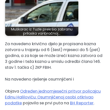
Muškarac iz Tuzle prekršio zabranu
prilaska vanbračnoj…
Za navedeno krivično djelo je propisana kazna
zatvora u trajanju od 6 (šest) mjeseci do 5 (pet)
godina, a za koje se može izreći kazna zatvora od
3 godine i teža kazna u smislu odredbi člana 146.
stav 1. tačka c) ZKP FBIH.
Na navedeno rješenje osumnjičeni i
Objava
Određen jednomjesečni pritvor policajcu
Edinu Haliloviću: Osumnjičenoj osobi otkrivao
podatke
pojavila se prvi puta na
BH Reporter
.