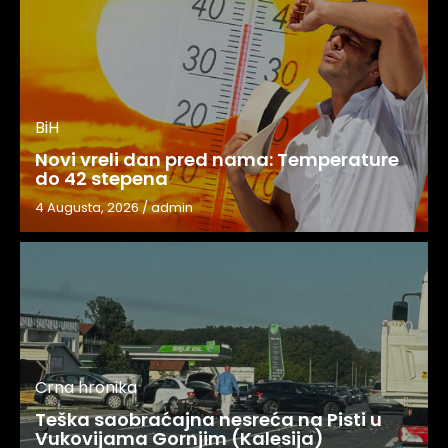
BiH
Novi vreli dan pred nama: Temperature
do 42 stepena
4 Augusta, 2026
/
admin
Crna hronika
Teška saobraćajna nesreća na Pisti u
Vukovijama Gornjim (Kalesija)