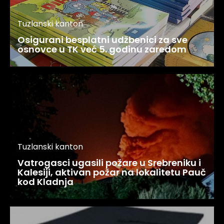
Tuzlanski kanton
Osigurani besplatni udžbenici za sve
osnovce u TK već 5. godinu zaredom
Tuzlanski kanton
Vatrogasci ugasili požare u Srebreniku i
Kalesiji, aktivan požar na lokalitetu Pauč
kod Kladnja