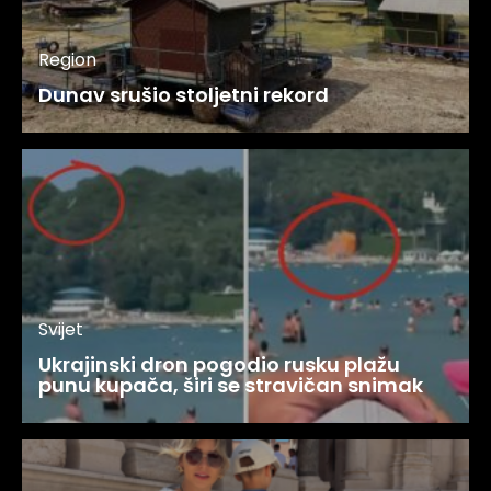
Region
Dunav srušio stoljetni rekord
Svijet
Ukrajinski dron pogodio rusku plažu
punu kupača, širi se stravičan snimak