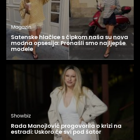
Magazin
Satenske hlačice s čipkom naša su nova
modna opsesija: Pronašli smo najljepše
modele
Showbiz
Rada Manojlović progovorila o krizi na
estradi: Uskoro će svi pod šator