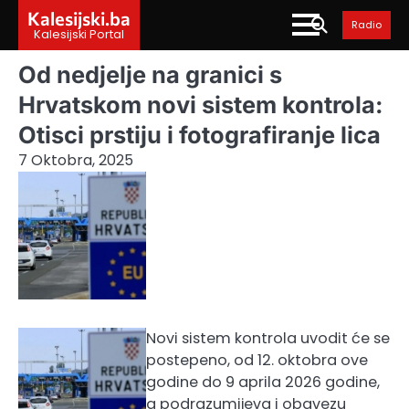
Skip
Kalesijski.ba
Radio
to
Kalesijski Portal
content
Od nedjelje na granici s
Hrvatskom novi sistem kontrola:
Otisci prstiju i fotografiranje lica
7 Oktobra, 2025
Novi sistem kontrola uvodit će se
postepeno, od 12. oktobra ove
godine do 9 aprila 2026 godine,
a podrazumijeva i obavezu