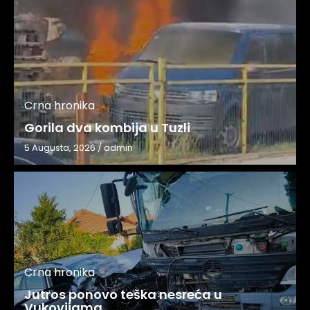
Crna hronika
Gorila dva kombija u Tuzli
5 Augusta, 2026
/
admin
Crna hronika
Jutros ponovo teška nesreća u
Vukovijama