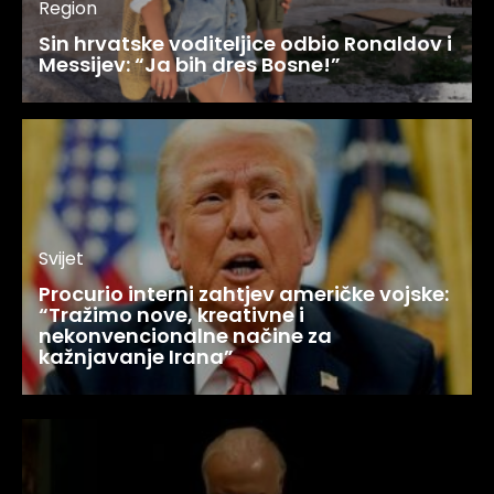
Region
Sin hrvatske voditeljice odbio Ronaldov i
Messijev: “Ja bih dres Bosne!”
Svijet
Procurio interni zahtjev američke vojske:
“Tražimo nove, kreativne i
nekonvencionalne načine za
kažnjavanje Irana”