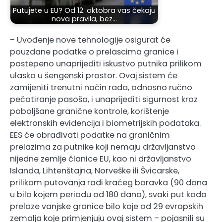
Putujete u EU? Od 12. oktobra vas čekaju
nova pravila, bez…
– Uvođenje nove tehnologije osigurat će
pouzdane podatke o prelascima granice i
postepeno unaprijediti iskustvo putnika prilikom
ulaska u šengenski prostor. Ovaj sistem će
zamijeniti trenutni način rada, odnosno ručno
pečatiranje pasoša, i unaprijediti sigurnost kroz
poboljšane granične kontrole, korištenje
elektronskih evidencija i biometrijskih podataka.
EES će obrađivati podatke na graničnim
prelazima za putnike koji nemaju državljanstvo
nijedne zemlje članice EU, kao ni državljanstvo
Islanda, Lihtenštajna, Norveške ili Švicarske,
prilikom putovanja radi kraćeg boravka (90 dana
u bilo kojem periodu od 180 dana), svaki put kada
prelaze vanjske granice bilo koje od 29 evropskih
zemalja koje primjenjuju ovaj sistem – pojasnili su