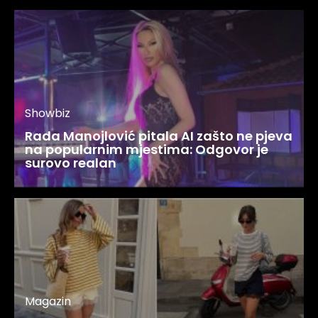
Showbiz
Rada Manojlović pitala AI zašto ne pjeva
na popularnim mjestima: Odgovor je
surovo realan
Magazin