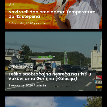
BiH
Novi vreli dan pred nama: Temperature
do 42 stepena
4 Augusta, 2026
/
admin
Crna hronika
Teška saobraćajna nesreća na Pisti u
Vukovijama Gornjim (Kalesija)
3 Augusta, 2026
/
admin