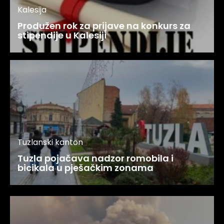
Kalesija
Produžen rok za prijave na konkurs za
stipendije u Kalesiji
Tuzlanski kanton
Tuzla pojačava nadzor romobila i
bicikala u pješačkim zonama