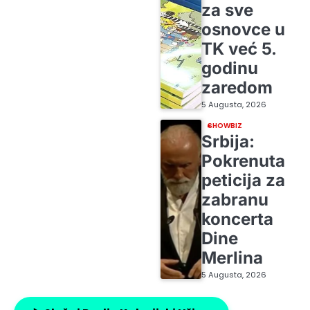
za sve
osnovce u
TK već 5.
godinu
zaredom
5 Augusta, 2026
SHOWBIZ
Srbija:
Pokrenuta
peticija za
zabranu
koncerta
Dine
Merlina
5 Augusta, 2026