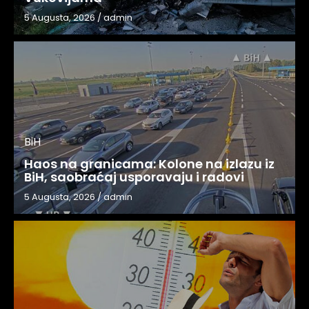
5 Augusta, 2026
/
admin
BiH
Haos na granicama: Kolone na izlazu iz
BiH, saobraćaj usporavaju i radovi
5 Augusta, 2026
/
admin