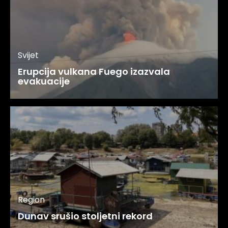
Svijet
Erupcija vulkana Fuego izazvala
evakuacije
Region
Dunav srušio stoljetni rekord