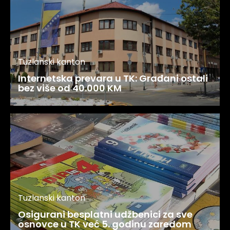
Tuzlanski kanton
Internetska prevara u TK: Građani ostali
bez više od 40.000 KM
Tuzlanski kanton
Osigurani besplatni udžbenici za sve
osnovce u TK već 5. godinu zaredom