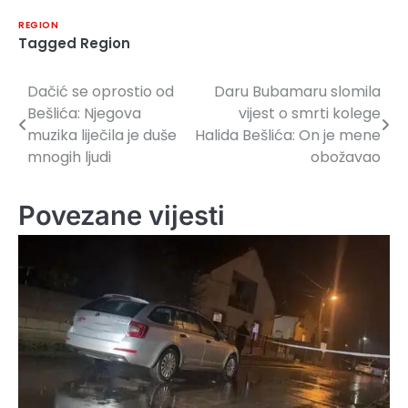
REGION
Tagged
Region
Dačić se oprostio od
Daru Bubamaru slomila
Navigacija
Bešlića: Njegova
vijest o smrti kolege
članaka
muzika liječila je duše
Halida Bešlića: On je mene
mnogih ljudi
obožavao
Povezane vijesti