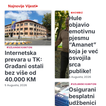
Najnovije Vijesti
SHOWBIZ
Hule
objavio
emotivnu
pjesmu
“Amanet”
TUZLANSKI KANTON
koja je već
Internetska
osvojila
prevara u TK:
srca
Građani ostali
publike!
bez više od
5 Augusta, 2026
40.000 KM
TUZLANSKI KANTON
5 Augusta, 2026
Osigurani
besplatni
udžbenici