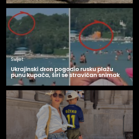
Svijet
Ukrajinski dron pogodio rusku plažu
punu kupača, širi se stravičan snimak