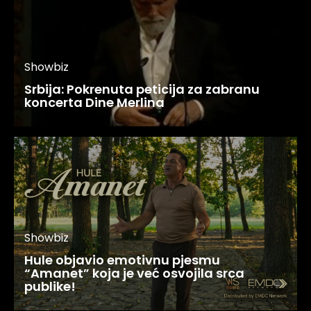
Showbiz
Srbija: Pokrenuta peticija za zabranu
koncerta Dine Merlina
Showbiz
Hule objavio emotivnu pjesmu
“Amanet” koja je već osvojila srca
publike!