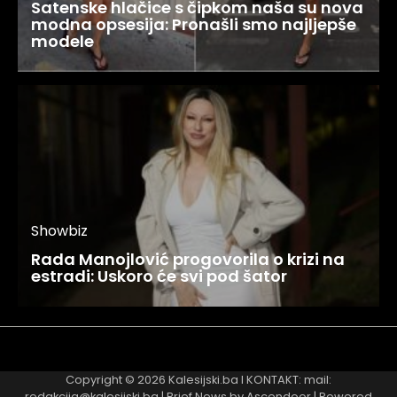
Satenske hlačice s čipkom naša su nova
modna opsesija: Pronašli smo najljepše
modele
Showbiz
Rada Manojlović progovorila o krizi na
estradi: Uskoro će svi pod šator
Najnovije
Najčitanije
Copyright © 2026
Kalesijski.ba
I KONTAKT: mail:
redakcija@kalesijski.ba | Brief News by
Ascendoor
| Powered